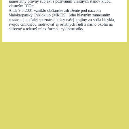
samostatný právny subjekt s požívaním vlastných stanov klubu,
vlastným IČOm.
A tak 9.5.2001 vzniklo občianske združenie pod názvom
Malokarpatský Cykloklub (MKCK). Jeho hlavným zameraním
zostáva aj naďalej spoznávať krásy našej krajiny zo sedla bicykla,
svojou činnosťou motivovať aj ostatných ľudí z nášho okolia na
duševný a telesný relax formou cykloturistiky.