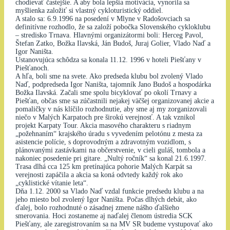
chodievať častejšie. A aby bola lepšia motivácia, vynorila sa
myšlienka založiť si vlastný cykloturistický oddiel.
A stalo sa: 6.9.1996 na posedení v Mlyne v Radošovciach sa
definitívne rozhodlo, že sa založí pobočka Slovenského cykloklubu
– stredisko Trnava. Hlavnými organizátormi boli: Herceg Pavol,
Štefan Zatko, Božka Ilavská, Ján Budoš, Juraj Golier, Vlado Naď a
Igor Naništa.
Ustanovujúca schôdza sa konala 11.12. 1996 v hoteli Piešťany v
Piešťanoch.
A hľa, boli sme na svete. Ako predseda klubu bol zvolený Vlado
Naď, podpredseda Igor Naništa, tajomník Jano Budoš a hospodárka
Božka Ilavská. Začali sme spolu bicyklovať po okolí Trnavy a
Piešťan, občas sme sa zúčastnili nejakej väčšej organizovanej akcie a
pomaličky v nás klíčilo rozhodnutie, aby sme aj my zorganizovali
niečo v Malých Karpatoch pre širokú verejnosť. A tak vznikol
projekt Karpaty Tour. Akcia masového charakteru s riadnym
„požehnaním“ krajského úradu s vyvedením pelotónu z mesta za
asistencie polície, s doprovodným a zdravotným vozidlom, s
plánovanými zastávkami na občerstvenie, v cieli guláš, tombola a
nakoniec posedenie pri gitare. „Nultý ročník“ sa konal 21.6.1997.
Trasa dlhá cca 125 km pretínajúca pohorie Malých Karpát sa
verejnosti zapáčila a akcia sa koná odvtedy každý rok ako
„cyklistické vítanie leta“.
Dňa 1.12. 2000 sa Vlado Naď vzdal funkcie predsedu klubu a na
jeho miesto bol zvolený Igor Naništa. Počas dlhých debát, ako
ďalej, bolo rozhodnuté o zásadnej zmene nášho ďalšieho
smerovania. Hoci zostaneme aj naďalej členom ústredia SCK
Piešťany, ale zaregistrovaním sa na MV SR budeme vystupovať ako