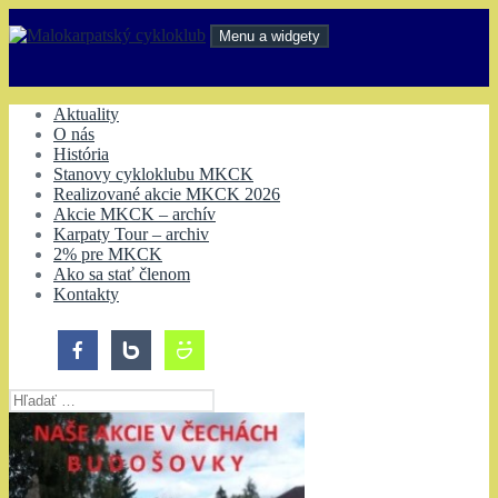
Preskočiť
na
Menu a widgety
obsah
Malokarpatský cykloklub
Aktuality
O nás
História
Stanovy cykloklubu MKCK
Realizované akcie MKCK 2026
Akcie MKCK – archív
Karpaty Tour – archiv
2% pre MKCK
Ako sa stať členom
Kontakty
Hľadať: