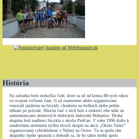
História
Na začiatku bolo niekoľko ľudí, ktorí sa už od konca 80-tych rokov
vo svojom voľnom čase, či už osamotene alebo organizovane
venovali jazdeniu na bicykli, chodeniu na bežkách alebo peším
túlkam po prírode. Hlavná časť z nich boli a niektorí ešte stále sú
zamestnancami atómových elektrární Jaslovské Bohunice. Druhá
skupina boli nadšenci bicykla z okolia Piešťan. V roku 1996 došlo k
osudovému stretnutiu týchto dvoch skupín na akcii „Okolo Tatier“
organizovanej cykloklubom v Nižnej na Orave. Tu sa spolu obe
skupinky lepšie spoznali a dohodli sa, že by takto mohli spolu