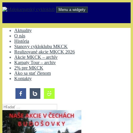
Preskočiť
na
Menu a widgety
obsah
Malokarpatský cykloklub
Aktuality
O nás
História
Stanovy cykloklubu MKCK
Realizované akcie MKCK 2026
Akcie MKCK – archív
Karpaty Tour – archiv
2% pre MKCK
Ako sa stať členom
Kontakty
Hľadať: