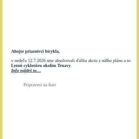
Ahojte priaznivci bicykla,
v nedeľu 12.7.2026 sme absolvovali ďalšiu akciu z nášho plánu a to:
Letnú cyklotúru okolím Trnavy
.
Info nájdeš tu…
Pripravení na štart