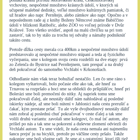
ponúka krásnu prírodu Moravského krasu, Českomoravskej
vrchoviny, nespočetné množstvo krásnych údolí, v ktorých sú
učupené malebné dedinky, veľké množstvo kultúrnych pamiatok, či
už hradov ako napr. Pernštejn, alebo zámkov ako napr. Opočno a v
neposlednom rade aj z knihy Boženy Němcové známe Babiččino
údolí v blízkosti Ratibořic, alebo ZOO vo voľnej prírode v Dvůr
Králové. Toto všetko uvidieť, aspoň na malú chvíľku sa pri tom
zastaviť, tak to by stálo za trochu tej odvahy a námahy podniknúť
takúto cestu.
Pretože dĺžka cesty merala cca 400km a nespočetné množstvo údolí
predstavovalo aj nespočetné množstvo stúpaní a teda aj fyzického
vyčerpania, sme s kolegom svoju cestu rozdelili na dve etapy: prvá
zo Zelenča do Bystrice nad Pernštejnem, tam prespať a na druhý
deň pokračovať do samotného Vrchlabí v Krkonošiach.
Odhodlanie nám však teraz bohužiaľ nestačilo. Len čo sme ráno s
kolegom vyštartovali, bolo počasie ešte ako tak, ale hneď za
Trnavou sa rozpršalo a hoci sme sa obliekli do pršiplášťov, hneď pri
Bolerázi sme boli premočení do nitky. Aj napriek tomu sme
pokračovali ďalej, ale neustály dážď nám nahlodával aj posledné
iskierky nádeje, až sme boli nútení v Jablonici našu cestu prerušiť a
čakať, kým prestane pršať. Tu ale vyše dvojhodinový neustály dážď
nám zobral aj poslednú chuť pokračovať v ceste ďalej a tak sme
volili druhú variantu: zavolali sme kolegovi, čo mal ísť autom, aby
prišiel po nás a tak sme sa pokorení a duševne zlomení odviezli do
Vrchlabí autom. Tu sme videli, že naša cesta nemala ani najmenšiu
šancu prejsť ju na bicykli, pretože po väčšine cesty pršalo. Takže
nakoniec sme boli vlastne radi, že sme aj s ostatnými, ktorí išli tiež