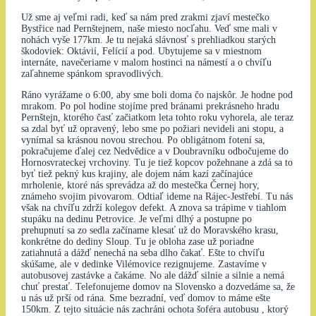
Už sme aj veľmi radi, keď sa nám pred zrakmi zjaví mestečko
Bystřice nad Pernštejnem, naše miesto nocľahu. Veď sme mali v
nohách vyše 177km. Je tu nejaká slávnosť s prehliadkou starých
škodoviek: Oktávií, Felícií a pod. Ubytujeme sa v miestnom
internáte, navečeriame v malom hostinci na námestí a o chvíľu
zaľahneme spánkom spravodlivých.
Ráno vyrážame o 6:00, aby sme boli doma čo najskôr. Je hodne pod
mrakom. Po pol hodine stojíme pred bránami prekrásneho hradu
Pernštejn, ktorého časť začiatkom leta tohto roku vyhorela, ale teraz
sa zdal byť už opravený, lebo sme po požiari nevideli ani stopu, a
vynímal sa krásnou novou strechou. Po obligátnom fotení sa,
pokračujeme ďalej cez Nedvědice a v Doubravníku odbočujeme do
Hornosvrateckej vrchoviny. Tu je tiež kopcov požehnane a zdá sa to
byť tiež pekný kus krajiny, ale dojem nám kazí začínajúce
mrholenie, ktoré nás sprevádza až do mestečka Černej hory,
známeho svojim pivovarom. Odtiaľ ideme na Rájec-Jestřebí. Tu nás
však na chvíľu zdrží kolegov defekt. A znova sa trápime v tiahlom
stupáku na dedinu Petrovice. Je veľmi dlhý a postupne po
prehupnutí sa zo sedla začíname klesať už do Moravského krasu,
konkrétne do dediny Sloup. Tu je obloha zase už poriadne
zatiahnutá a dážď nenechá na seba dlho čakať. Ešte to chvíľu
skúšame, ale v dedinke Vilémovice rezignujeme. Zastavíme v
autobusovej zastávke a čakáme. No ale dážď silnie a silnie a nemá
chuť prestať. Telefonujeme domov na Slovensko a dozvedáme sa, že
u nás už prší od rána. Sme bezradní, veď domov to máme ešte
150km. Z tejto situácie nás zachráni ochota šoféra autobusu , ktorý