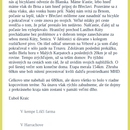
nás aj bicyklami odvezie do Blanska. Máme šťastie, lebo hneď
máme vlak do Brna a tam hneď prípoj do Břeclavi. Pozeráme sa z
okna vlaku, ako vonku husto prší. Nádej nám svitá za Brnom,
počasie sa lepší, takže v Břeclavi môžeme zase nasadnúť na bicykle
a pokračovať v ceste znova po svojich. Veľké mláky pri ceste
svedčia o tom, že pršať prestalo len nedávno. Našťastie, ďalej už sa
počasie len vylepšovalo. Hraničný prechod Lanžhot-Kúty
prechádzame bez problémov a v dobrom tempe zanechávame za
sebou mestá Kúty, Senicu. V Jablonici si dávame s kolegom
rozlúčkové pivo. On išiel odtiaľ smerom na Vrbové a ja som ďalej
pokračoval v sólo jazde na Trnavu. Zdolávam poslednú prekážku,
sedlo Bielu horu v Malých Karpatoch a posledných 20km je už po
rovine. Tempo zrýchľujem, už sa teším domov. Po týždni
strávených na cestách som rád, že už uvidím svojich najbližších. O
pol šiestej večer som konečne doma. Etapa merala 154km. Zhruba
60km sme boli nútení precestovať kvôli dažďu prostriedkami MHD.
Celkovo sme nabehali asi 680km, ale skoro všetko to bolo v riadne
kopcovitom teréne. Na únavu však rýchlo zabudneme, ale tie dojmy
z prekrásneho kraja nám zostanú v pamäti veľmi dlho.
Ľuboš Kraic
V kempe Liščí farma
V Harrachove