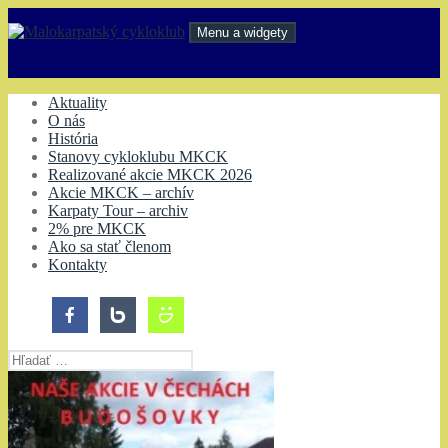
Preskočiť
na
Menu a widgety
obsah
Malokarpatský cykloklub
Aktuality
O nás
História
Stanovy cykloklubu MKCK
Realizované akcie MKCK 2026
Akcie MKCK – archív
Karpaty Tour – archiv
2% pre MKCK
Ako sa stať členom
Kontakty
Hľadať: