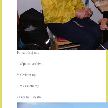
Po náročnej túre…
…zápis do archívu
V Českom ráji…
…v Českom ráji
Český ráj – cyklo