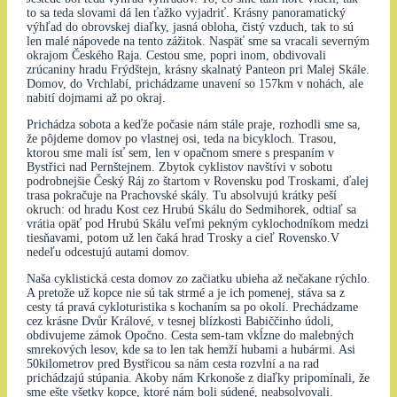
to sa teda slovami dá len ťažko vyjadriť. Krásny panoramatický
výhľad do obrovskej diaľky, jasná obloha, čistý vzduch, tak to sú
len malé nápovede na tento zážitok. Naspäť sme sa vracali severným
okrajom Českého Raja. Cestou sme, popri inom, obdivovali
zrúcaniny hradu Frýdštejn, krásny skalnatý Panteon pri Malej Skále.
Domov, do Vrchlabí, prichádzame unavení so 157km v nohách, ale
nabití dojmami až po okraj.
Prichádza sobota a keďže počasie nám stále praje, rozhodli sme sa,
že pôjdeme domov po vlastnej osi, teda na bicykloch. Trasou,
ktorou sme mali ísť sem, len v opačnom smere s prespaním v
Bystřici nad Pernštejnem. Zbytok cyklistov navštívi v sobotu
podrobnejšie Český Ráj zo štartom v Rovensku pod Troskami, ďalej
trasa pokračuje na Prachovské skály. Tu absolvujú krátky peší
okruch: od hradu Kost cez Hrubú Skálu do Sedmihorek, odtiaľ sa
vrátia opäť pod Hrubú Skálu veľmi pekným cyklochodníkom medzi
tiesňavami, potom už len čaká hrad Trosky a cieľ Rovensko.V
nedeľu odcestujú autami domov.
Naša cyklistická cesta domov zo začiatku ubieha až nečakane rýchlo.
A pretože už kopce nie sú tak strmé a je ich pomenej, stáva sa z
cesty tá pravá cykloturistika s kochaním sa po okolí. Prechádzame
cez krásne Dvůr Králové, v tesnej blízkosti Babiččinho údoli,
obdivujeme zámok Opočno. Cesta sem-tam vkĺzne do malebných
smrekových lesov, kde sa to len tak hemží hubami a hubármi. Asi
50kilometrov pred Bystřicou sa nám cesta rozvlní a na rad
prichádzajú stúpania. Akoby nám Krkonoše z diaľky pripomínali, že
sme ešte všetky kopce, ktoré nám boli súdené, neabsolvovali.