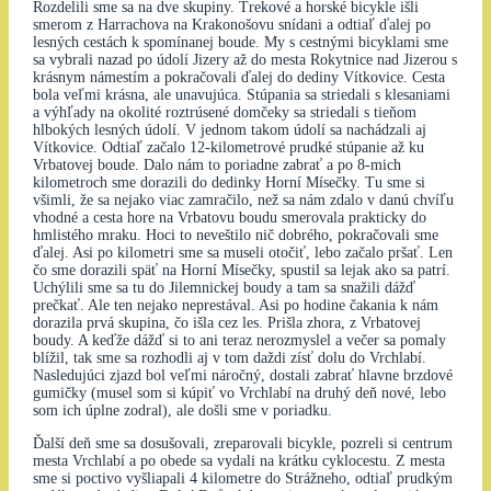
Rozdelili sme sa na dve skupiny. Trekové a horské bicykle išli
smerom z Harrachova na Krakonošovu snídani a odtiaľ ďalej po
lesných cestách k spomínanej boude. My s cestnými bicyklami sme
sa vybrali nazad po údolí Jizery až do mesta Rokytnice nad Jizerou s
krásnym námestím a pokračovali ďalej do dediny Vítkovice. Cesta
bola veľmi krásna, ale unavujúca. Stúpania sa striedali s klesaniami
a výhľady na okolité roztrúsené domčeky sa striedali s tieňom
hlbokých lesných údolí. V jednom takom údolí sa nachádzali aj
Vítkovice. Odtiaľ začalo 12-kilometrové prudké stúpanie až ku
Vrbatovej boude. Dalo nám to poriadne zabrať a po 8-mich
kilometroch sme dorazili do dedinky Horní Mísečky. Tu sme si
všimli, že sa nejako viac zamračilo, než sa nám zdalo v danú chvíľu
vhodné a cesta hore na Vrbatovu boudu smerovala prakticky do
hmlistého mraku. Hoci to neveštilo nič dobrého, pokračovali sme
ďalej. Asi po kilometri sme sa museli otočiť, lebo začalo pršať. Len
čo sme dorazili späť na Horní Mísečky, spustil sa lejak ako sa patrí.
Uchýlili sme sa tu do Jilemnickej boudy a tam sa snažili dážď
prečkať. Ale ten nejako neprestával. Asi po hodine čakania k nám
dorazila prvá skupina, čo išla cez les. Prišla zhora, z Vrbatovej
boudy. A keďže dážď si to ani teraz nerozmyslel a večer sa pomaly
blížil, tak sme sa rozhodli aj v tom daždi zísť dolu do Vrchlabí.
Nasledujúci zjazd bol veľmi náročný, dostali zabrať hlavne brzdové
gumičky (musel som si kúpiť vo Vrchlabí na druhý deň nové, lebo
som ich úplne zodral), ale došli sme v poriadku.
Ďalší deň sme sa dosušovali, zreparovali bicykle, pozreli si centrum
mesta Vrchlabí a po obede sa vydali na krátku cyklocestu. Z mesta
sme si poctivo vyšliapali 4 kilometre do Strážneho, odtiaľ prudkým