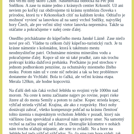
Bol veľmi dlhý skoro 12km. Nasledovala odbočka na Pec pod
Sněžkou. A zase tu máme jedno z krásnych centier Krkonôš. Už ani
neviem po koľký raz obdivujeme tú krásnu symbiózu človeka s
prírodou, ktorú tu v Krkonošiach cítiť na každom kroku. Odtiaľto je
možnosť vyviesť sa lanovkou až na samý vrchol Sněžky, najvyššej
hory Čiech, ale pre veľmi silný vietor lanovka nepremáva. Takže sa
otáčame a pokračujeme v našej ceste ďalej.
Onedlho prichádzame do kúpeľného mesta Janské Lázně. Zase niečo
nové pre oči. Vládne tu celkom čulý kúpeľno-turistický ruch. Je tu
krásne námestie s kolonádou, ktorá k takémuto mestu
neodmysliteľne patrí. Ochutnáme miestnu minerálnu vodu a
pokračujeme ďalej. Kopce už nie sú také prudké, zato nás trochu
prekvapí krátka dažďová prehánka. Prečkáme ju pod strechou v
jednom podhorskom penzióne, za ochutnávky miestneho žltého
moku. Potom nám už v ceste nič nebráni a tak sa bez problémov
dostaneme do Vrchlabí. Bola to ťažká, ale veľmi krásna etapa.
Merala 120km, ale hodne kopcovitá.
Na ďalší deň nás čaká vrchol Ještědu so svojimi vyše 1000m nad
morom. Na ceste k nemu začíname najprv po rovine, popri rieke
Jizere až do mesta Semily a potom to začne. Kopec strieda kopec,
výhľad strieda výhľad. Krajina, ale ako z rozprávky. Hoci nohy
dostávajú zabrať, všetko kompenzuje pohľad na krásnu členitosť
tohto územia s majestátnym vrcholom Ještědu v pozadí, ktorý nás
väčšinou času sprevádzal a ukazoval nám správny smer. Na samotný
vrchol sa začína stúpať od Liberca. Doterajšie kilometre v nohách
nám trochu sťažujú stúpanie, ale sme to zvládli. No a hore na
Ještěde bol teda výhľad výhľadov. To, čo sme tam hore videli, tak