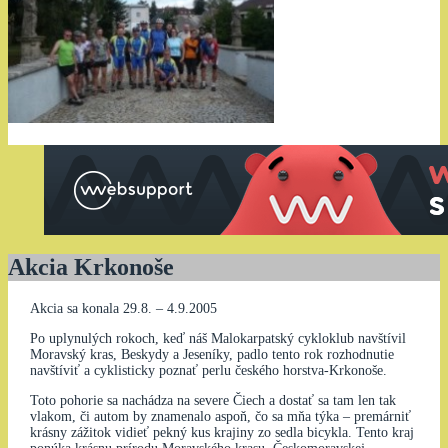
Akcia Krkonoše
Akcia sa konala 29.8. – 4.9.2005
Po uplynulých rokoch, keď náš Malokarpatský cykloklub navštívil
Moravský kras, Beskydy a Jeseníky, padlo tento rok rozhodnutie
navštíviť a cyklisticky poznať perlu českého horstva-Krkonoše.
Toto pohorie sa nachádza na severe Čiech a dostať sa tam len tak
vlakom, či autom by znamenalo aspoň, čo sa mňa týka – premárniť
krásny zážitok vidieť pekný kus krajiny zo sedla bicykla. Tento kraj