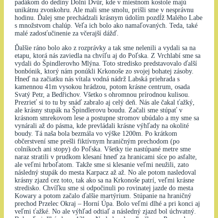
padákom do dediny Dolní Dvůr, kde v miestnom kostole majú
unikátnu zvonkohru. Ale mali sme smolu, prišli sme v nesprávnu
hodinu. Ďalej sme prechádzali krásnym údolím pozdĺž Malého Labe
s množstvom chalúp. Veľa ich bolo ako namaľovaných. Teda, také
malé zadosťučinenie za včerajší dážď.
Ďalšie ráno bolo ako z rozprávky a tak sme nelenili a vydali sa na
etapu, ktorá nás zaviedla na chvíľu aj do Poľska. Z Vrchlabí sme sa
vydali do Špindlerovho Mlýna. Toto stredisko predstavovalo ďalší
bonbónik, ktorý nám ponúkli Krkonoše zo svojej bohatej zásoby.
Hneď na začiatku nás vítala vodná nádrž Labská priehrada s
kamennou 41m vysokou hrádzou, potom krásne centrum, osada
Svatý Petr, a Bedřichov. Všetko s ohromnou prírodnou kulisou.
Prezrieť si to tu by snáď zabralo aj celý deň. Nás ale čakal ťažký,
ale krásny stupák na Špindlerovu boudu. Začali sme stúpať v
krásnom smrekovom lese a postupne stromov ubúdalo a my sme sa
vynárali až do pásma, kde prevládali krásne výhľady na okolité
boudy. Tá naša bola bezmála vo výške 1200m. Po krátkom
občerstvení sme prešli fiktívnym hraničným prechodom (po
colníkoch ani stopy) do Poľska. Všetky tie nastúpané metre sme
naraz stratili v prudkom klesaní hneď za hranicami síce po asfalte,
ale veľmi hrboľatom. Takže sme si klesanie veľmi neužili, zato
následný stupák do mesta Karpacz až až. No ale potom nasledoval
krásny zjazd cez toto, tak ako sa na Krkonoše patrí, veľmi krásne
stredisko. Chvíľku sme si odpočinuli po rovinatej jazde do mesta
Kowary a potom začalo ďalšie martýrium. Stúpanie na hraničný
prechod Przelec Okraj – Horní Úpa. Bolo veľmi dlhé a pri konci aj
veľmi ťažké. No ale výhľad odtiaľ a následný zjazd bol úchvatný.