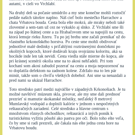
autami, v cieli vo Vrchlabí.
Na druhý deň sa počasie umúdrilo a my sme konečne mohli roztočiť
pedále našich tátošov naplno. Náš cieľ bolo mestečko Harrachov a
chata Vrbatova bouda. Cesta bola ešte mokrá, ale mraky neboli také
zlovestné a sem-tam už cez ne vykuklo aj slnko. Z Vrchlabí sme šli
na západ po štátnej ceste a za Hrabačovom sme sa napojili na cestu,
ktorá lemuje rieku Jizeru. Tu po jej brehu sme začali prenikať už do
vlastného krkonošského horstva. Po ceste sme mohli obdivovať
jednotlivé malé dedinky s priľahlými roztrúsenými domčekmi po
okolitých kopcoch, ktoré dodávali kraju svojráznu koloritu, aká sa
hocikde inde len tak nevidí. Cesta viedla stále mierne do kopca, ale
pri krásnej scenérii okolia sme na to akosi nehľadeli. Pri tom
kochaní som akosi zabudol pozerať na cestu a moja nepozornosť na
to doplatila defektom na zadnom kolese. Zdržalo ma to len pár
minút, takže som o chvíľu všetkých dobehol. Ani sme sa nenazdali a
pred nami sa ukázal Harrachov.
Toto stredisko patrí medzi najväčšie v západných Krkonošiach. Je tu
možné navštíviť múzeum skla, pivovar, ale my sme dali prednosť
prezrieť si mamutie skokanské môstiky, neďaleký 8 metrový
Mumlavský vodopád a doplnili kalórie v jednom s nespočetných
reštauračných zariadení. Celé stredisko a hlavne centrum s
množstvom rôznych obchodíkov, reštaurácií a iných ponúk k
turistickému vyžitiu pôsobí ako pastva pre oči. Bolo toho ešte veľa,
čo by sme si radi prezreli, ale čakala nás ešte jedna cesta hore na
Vrbatovu boudu.