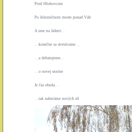
Pred Hlohovcom
Po železničnom moste ponad Váh
A sme na Jašteri…
…konečne sa stretávame…
…a debatujeme…
…o novej sezóne
Je čas obeda…
…tak naberáme nových síl