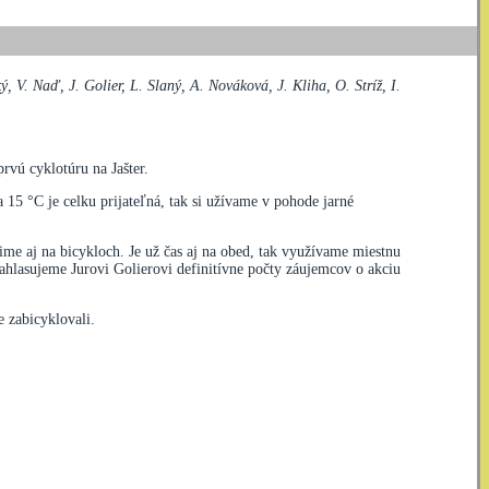
 V. Naď, J. Golier, L. Slaný, A. Nováková, J. Kliha, O. Stríž, I.
rvú cyklotúru na Jašter.
15 °C je celku prijateľná, tak si užívame v pohode jarné
ime aj na bicykloch. Je už čas aj na obed, tak využívame miestnu
zahlasujeme Jurovi Golierovi definitívne počty záujemcov o akciu
 zabicyklovali.