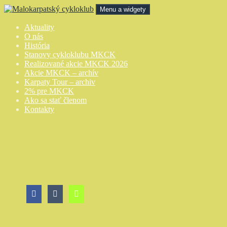
Preskočiť
Menu a widgety
na
obsah
Malokarpatský cykloklub
Aktuality
O nás
História
Stanovy cykloklubu MKCK
Realizované akcie MKCK 2026
Akcie MKCK – archív
Karpaty Tour – archiv
2% pre MKCK
Ako sa stať členom
Kontakty