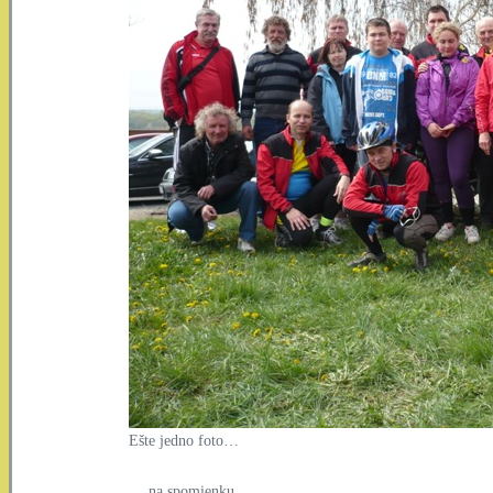
Ešte jedno foto…
… na spomienku…