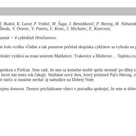
 Budoš, K. Lavor, P. Vrábel, M. Šuga, J. Benedikovič, P. Herceg, M. Nižnanský,
Škoda, V. Oravec, V. Putera, Ľ. Kraic, J. Michalec, E. Kraicová,
kumát + 4 cykloklub Hrnčiarovce.
ie bolo vcelku vľúdne a tak pomerne početná skupinka cyklistov sa vybrala na p
fiteátri vydáva na trasu smerom Malženice, Trakovice a Hlohovec… Teplota cca 
upinkou z Piešťan. Sme radi, že sme sa konečne mohli spolu stretnúť po dlhej z
 ktoré nás tento rok čakajú. Skúšame nový dres, ktorý priniesol Paľo Herceg, 
ale niečo si musíme nechať aj nabudúce na Dobrej Vode.
ojmu domovu. Domov prichádzame všetci v poriadku spokojní, že sme si dobre