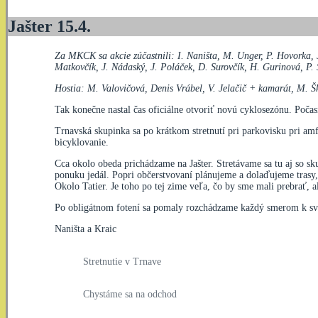
Jašter 15.4.
Za MKCK sa akcie zúčastnili: I. Naništa, M. Unger, P. Hovorka, J.
Matkovčík, J. Nádaský, J. Poláček, D. Surovčík, H. Gurinová, P. 
Hostia: M. Valovičová, Denis Vrábel, V. Jelačič + kamarát, M. Š
Tak konečne nastal čas oficiálne otvoriť novú cyklosezónu. Počas
Trnavská skupinka sa po krátkom stretnutí pri parkovisku pri am
bicyklovanie.
Cca okolo obeda prichádzame na Jašter. Stretávame sa tu aj so sk
ponuku jedál. Popri občerstvovaní plánujeme a dolaďujeme trasy,
Okolo Tatier. Je toho po tej zime veľa, čo by sme mali prebrať, 
Po obligátnom fotení sa pomaly rozchádzame každý smerom k sv
Naništa a Kraic
Stretnutie v Trnave
Chystáme sa na odchod