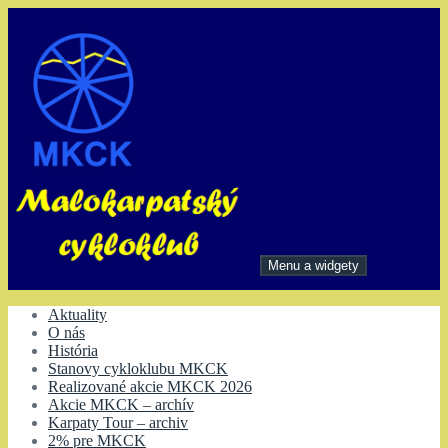
Preskočiť
na
obsah
Menu a widgety
Malokarpatský cykloklub
Aktuality
O nás
História
Stanovy cykloklubu MKCK
Realizované akcie MKCK 2026
Akcie MKCK – archív
Karpaty Tour – archiv
2% pre MKCK