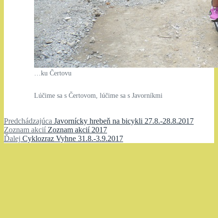
…ku Čertovu
Lúčime sa s Čertovom, lúčime sa s Javorníkmi
Navigácia
Predchádzajúci
Predchádzajúca
Javornícky hrebeň na bicykli 27.8.-28.8.2017
Zoznam
článok:
Zoznam akcií
Zoznam akcií 2017
v
Ďalší
akcií:
Ďalej
Cyklozraz Vyhne 31.8.-3.9.2017
článku
článok: