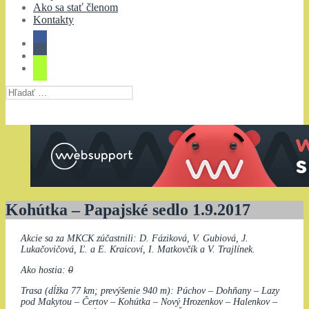
Ako sa stať členom
Kontakty
Hľadať:
Kohútka – Papajské sedlo 1.9.2017
Akcie sa za MKCK zúčastnili: D. Fáziková, V. Gubiová, J.
Lukačovičová, Ľ. a E. Kraicoví, I. Matkovčík a V. Trajlínek.
Ako hostia:
0
Trasa (dĺžka 77 km; prevýšenie 940 m): Púchov – Dohňany – Lazy
pod Makytou – Čertov – Kohútka – Nový Hrozenkov – Halenkov –