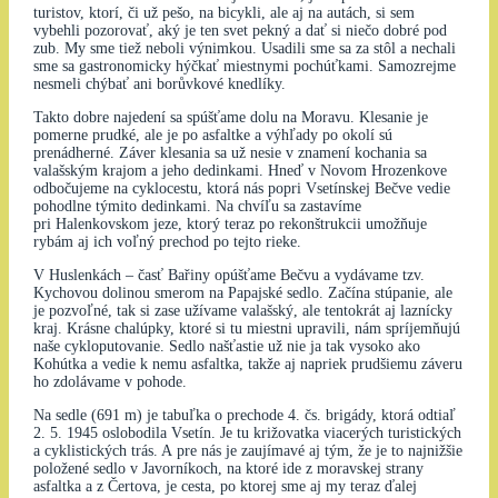
turistov, ktorí, či už pešo, na bicykli, ale aj na autách, si sem
vybehli pozorovať, aký je ten svet pekný a dať si niečo dobré pod
zub. My sme tiež neboli výnimkou. Usadili sme sa za stôl a nechali
sme sa gastronomicky hýčkať miestnymi pochúťkami. Samozrejme
nesmeli chýbať ani borůvkové knedlíky.
Takto dobre najedení sa spúšťame dolu na Moravu. Klesanie je
pomerne prudké, ale je po asfaltke a výhľady po okolí sú
prenádherné. Záver klesania sa už nesie v znamení kochania sa
valašským krajom a jeho dedinkami. Hneď v Novom Hrozenkove
odbočujeme na cyklocestu, ktorá nás popri Vsetínskej Bečve vedie
pohodlne týmito dedinkami. Na chvíľu sa zastavíme
pri Halenkovskom jeze, ktorý teraz po rekonštrukcii umožňuje
rybám aj ich voľný prechod po tejto rieke.
V Huslenkách – časť Bařiny opúšťame Bečvu a vydávame tzv.
Kychovou dolinou smerom na Papajské sedlo. Začína stúpanie, ale
je pozvoľné, tak si zase užívame valašský, ale tentokrát aj laznícky
kraj. Krásne chalúpky, ktoré si tu miestni upravili, nám spríjemňujú
naše cykloputovanie. Sedlo našťastie už nie ja tak vysoko ako
Kohútka a vedie k nemu asfaltka, takže aj napriek prudšiemu záveru
ho zdolávame v pohode.
Na sedle (691 m) je tabuľka o prechode 4. čs. brigády, ktorá odtiaľ
2. 5. 1945 oslobodila Vsetín. Je tu križovatka viacerých turistických
a cyklistických trás. A pre nás je zaujímavé aj tým, že je to najnižšie
položené sedlo v Javorníkoch, na ktoré ide z moravskej strany
asfaltka a z Čertova, je cesta, po ktorej sme aj my teraz ďalej