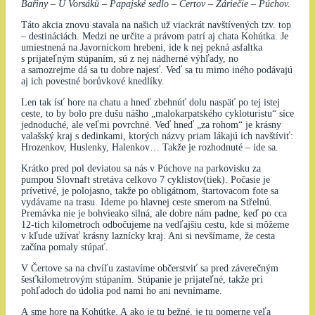
Bařiny – U Vorsáků – Papajské sedlo – Čertov – Záriečie – Púchov.
Táto akcia znovu stavala na našich už viackrát navštívených tzv. top
– destináciách. Medzi ne určite a právom patrí aj chata Kohútka. Je
umiestnená na Javorníckom hrebeni, ide k nej pekná asfaltka
s prijateľným stúpaním, sú z nej nádherné výhľady, no
a samozrejme dá sa tu dobre najesť. Veď sa tu mimo iného podávajú
aj ich povestné borůvkové knedlíky.
Len tak ísť hore na chatu a hneď zbehnúť dolu naspäť po tej istej
ceste, to by bolo pre dušu nášho „malokarpatského cykloturistu“ síce
jednoduché, ale veľmi povrchné. Veď hneď „za rohom“ je krásny
valašský kraj s dedinkami, ktorých názvy priam lákajú ich navštíviť:
Hrozenkov, Huslenky, Halenkov… Takže je rozhodnuté – ide sa.
Krátko pred pol deviatou sa nás v Púchove na parkovisku za
pumpou Slovnaft stretáva celkovo 7 cyklistov(tiek). Počasie je
prívetivé, je polojasno, takže po obligátnom, štartovacom fote sa
vydávame na trasu. Ideme po hlavnej ceste smerom na Střelnú.
Premávka nie je bohvieako silná, ale dobre nám padne, keď po cca
12-tich kilometroch odbočujeme na vedľajšiu cestu, kde si môžeme
v kľude užívať krásny laznícky kraj. Ani si nevšímame, že cesta
začína pomaly stúpať.
V Čertove sa na chvíľu zastavíme občerstviť sa pred záverečným
šesťkilometrovým stúpaním. Stúpanie je prijateľné, takže pri
pohľadoch do údolia pod nami ho ani nevnímame.
A sme hore na Kohútke. A ako je tu bežné, je tu pomerne veľa