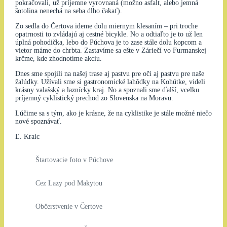
pokračovali, už príjemne vyrovnaná (možno asfalt, alebo jemná
šotolina nenechá na seba dlho čakať).
Zo sedla do Čertova ideme dolu miernym klesaním – pri troche
opatrnosti to zvládajú aj cestné bicykle. No a odtiaľto je to už len
úplná pohodička, lebo do Púchova je to zase stále dolu kopcom a
vietor máme do chrbta. Zastavíme sa ešte v Záriečí vo Furmanskej
krčme, kde zhodnotíme akciu.
Dnes sme spojili na našej trase aj pastvu pre oči aj pastvu pre naše
žalúdky. Užívali sme si gastronomické lahôdky na Kohútke, videli
krásny valašský a laznícky kraj. No a spoznali sme ďalší, vcelku
príjemný cyklistický prechod zo Slovenska na Moravu.
Lúčime sa s tým, ako je krásne, že na cyklistike je stále možné niečo
nové spoznávať.
Ľ. Kraic
Štartovacie foto v Púchove
Cez Lazy pod Makytou
Občerstvenie v Čertove