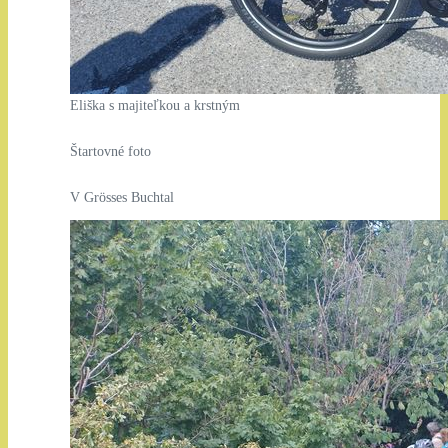
Eliška s majiteľkou a krstným
Štartovné foto
V Grösses Buchtal