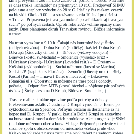
km s prevýšením 200 m. Leto začalo t.r. poriadne horúco. Našťastie
sa dnes troška „schladilo“ na príjemných 19 st.C. Predpoveď SHMÚ
polojasno a teploty vzduchu do 28 st.C. Ideálny čas niekam vyraziť
na bicykli. Okolo 9:00 h sa stretávame partia 10 ľudí pred žel.st.
v Trnave. Pripravená je trasa „za mokra“ po asfaltkách, aj trasa „za
sucha“ po poľných cestách. Oproti roku 2025 volíme opačný smer
jazdy. Dnes plánujeme okruh Trnavskou rovinou. Bližšie informácie
o trase:
Na trasu vyrazíme o 9:10 h. Čakajú nás kontrolné body: Štrky
(oddychová zóna) – Dolná Krupá (Potôčky)- kaštieľ Dolná Krupá-
D.Krupá (Židovský cintorín) – Bíňovce (vežový vodojem) –
Bíňovce (kostol sv.Michala) – Smolenice (vysielač- kríž) -
H.Orešany (kostol)- H.Orešany (Lovecká rešt.) – D.Orešany –
Košolná (cyklopoludník) – Suchá n/Parnou (kostol sv.Martina) –
Suchá n/P. (kaplnka sv.Floriána) – Zvončín (Obecný úrad) – Biely
Kostol (Parnas) – Trnava ( Bufet u medveďa) – Biketower
(Staničná ul.) Občerstviť sa môžeme na trase podľa dohody,
počasia, …Odporúčam MTB (kross) bicykel – pôjdeme pár poľných
úsekov ( Štrky- cesta na D.Krupú, Bíňovce- Smolenice, )
Trasu v realite aktuálne upravíme podľa potreby a dohody.
Frekventovanú asfaltovú cestu na D.Krupú vynecháme. Ideme po
cyklochodníku na Špačince. Poľnými cestami sa dostaneme až na
kopec nad D. Krupou. V parku kaštieľa Dolná Krupá sa zastavíme
na burze starožitností a domácich produktov. Akciu organizuje SNM
(hudobné múzeum) obec a burza Village. Príjemné posedenie v tieni
stromov spolu s občerstvením od miestneho včelára príde vhod.
Krátko po výjazde z parku zisťujeme prvý defekt na zadnom kolese