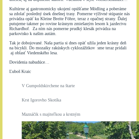
Kultúrne aj gastronomicky ukojení opúšťame Mödling a poberáme
sa zdolať posledný úsek dnešnej trasy. Pomerne výživné stúpanie nás
privádza opäť ku Kleine Breite Föhre, teraz z opačnej strany. Ďalej
putujeme takmer po rovine krásnym zmiešaným lesom k jazdectvu
Richardhof. Za ním nás pomerne prudký klesák privádza na
parkovisko k našim autám.
Tak je dobojované. Naša partia si dnes opäť užila jeden krásny deň
na bicykli. Do mozaiky rakúskych cyklozážitkov sme teraz pridali
aj oblasť Viedenského lesa.
Dovidenia nabudúce…
Ľuboš Kraic
V Gumpoldskirchene na štarte
Krst Igorovho Skotíka
Maznáčik s majiteľkou a krstným