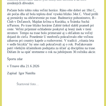
uvedených dôvodov.
Počasie bolo tohto roku veľmi horúce. Ráno ešte dobré asi 18st.C,
ale počas dňa už bola teplota dosť vysoká blízko 34st.C. Vhod prišli
aj prestávky na občerstvenie po trase. Budmerice pohostinstvo, B -
Club v Doľanoch, Majdan krčma u Kurátka, u Šrámka Suchá
n/Parnou. Po trase blízko horárne Zabité tiekol slabší prameň pri
ceste. Veľmi príjemné ochladenie poskytol aj lesný úsek v tieni
stromov. Tempo na trase bolo primerané aj s ohľadom na voľný
dojazd do cieľa. Posedenie U medveďa pokračovalo ešte voľnou
zábavou pri country kapele a rozhovormi. V tradícii „vítania leta
v sedle bicykla“ by sme radi pokračovali aj o rok. Poďakovanie
patrí všetkým účastníkom podujatia za účasť aj disciplínu na trase.
Dúfam že sa opäť stretneme o rok na jubilejnom 30.ročníku akcie.
Športu zdar
v Trnave dňa 21.6.2026
Zapísal Igor Naništa
Štartovné foto…