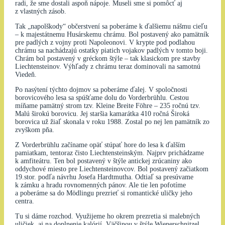
radi, že sme dostali aspoň nápoje. Museli sme si pomôcť aj
z vlastných zásob.
Tak „napolškody“ občerstvení sa poberáme k ďalšiemu nášmu cieľu
– k majestátnemu Husárskemu chrámu. Bol postavený ako pamätník
pre padlých z vojny proti Napoleonovi. V krypte pod podlahou
chrámu sa nachádzajú ostatky piatich vojakov padlých v tomto boji.
Chrám bol postavený v gréckom štýle – tak klasickom pre stavby
Liechtensteinov. Výhľady z chrámu teraz dominovali na samotnú
Viedeň.
Po nasýtení týchto dojmov sa poberáme ďalej. V spoločnosti
borovicového lesa sa spúšťame dolu do Vorderbrühlu. Cestou
míňame pamätný strom tzv. Kleine Breite Föhre – 235 ročnú tzv.
Malú širokú borovicu. Jej staršia kamarátka 410 ročná Široká
borovica už žiaľ skonala v roku 1988. Zostal po nej len pamätník zo
zvyškom pňa.
Z Vorderbrühlu začíname opäť stúpať hore do lesa k ďalším
pamiatkam, tentoraz čisto Liechtensteinským. Najprv prichádzame
k amfiteátru. Ten bol postavený v štýle antickej zrúcaniny ako
oddychové miesto pre Liechtensteinovcov. Bol postavený začiatkom
19.stor. podľa návrhu Josefa Hardtmutha. Odtiaľ sa presúvame
k zámku a hradu rovnomenných pánov. Ale tie len pofotíme
a poberáme sa do Mödlingu prezrieť si romantické uličky jeho
centra.
Tu si dáme rozchod. Využijeme ho okrem prezretia si malebných
uličiek, aj na doplnenie kalórií. Väčšinou v štýle Wienerschnitzel…