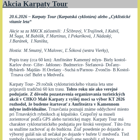
Akcia Karpaty Tour
20.6.2026 – Karpaty Tour (Karpatská cyklotúra) alebo „Cyklistické
vítanie leta“
Akcie sa za MKCK zúčastnili: J.Ščibravý, V.Trajlinek, I.Kubiš,
M.Šuga, M.Babišík, F.Martinus, I.Pekaríková, J.Nádaský,
J.Baránek, I.Naništa,
Hostia: M.Smutný, V.Malovec, Ľ.Šóková (sestra Vierky),
Popis trasy (cca 60 km): Amfiteáter Kamenný mlyn- Biely kostol-
Karlov dvor- Cífer- Jablonec- Budmerice- Štefanová- Doľany-
Rybáreň- Majdán- H.Orešany –Suchá n/Parnou- Zvončín- B.Kostol-
Trnava cieľ Bufet u Medveďa.
Karpaty Tour- 29.ročník cykloturistického vítania leta sme
pripravili tradičnú 60 km trasu.
Tohto roku nie ako verejné
podujatie. Z dôvodu pozastavenia organizovania turistických
akcii v CHKO Malé Karpaty z vyššej moci sa výbor KT 2026
rozhodol, že budeme štartovať z Amfiteátra v Kamennom
mlyne individuálne.
Trnavčania poznajú známe oddychové miesto
pri Trnavských rybníkoch aj kúpalisko. Cezpoľný sa museli
zorientovať podľa GPS alebo turistickej mapy. Karpaty Tour má
charakter cykloturistického podujatia pre širokú verejnosť. Túto črtu
sa snažíme zachovať aj do budúcna. Žiaľ posedenie po dojazde a
výborný guláš nás už nečakal po dojazde v bufete U medveďa. Tiež
tombolu (losovanie štartových čísel) sme nerobili z už hore