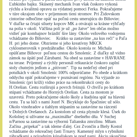
Ľubkinho bajku. Skúsený mechanik Ivan však čoskoro vykoná
rýchlu a kvalitnú opravu za výdatnej pomoci Ferka. Pokračujeme
v túre okrajom obce v príjemnom tieni stromov. Pri Židovskom
cintoríne odbočíme opäť na poľnú cestu smerujúcu do Bíňoviec.
V diaľke sa črtajú siluety kopcov MK a otvárajú sa krásne výhľady
na polia v okolí. Väčšina polí je už „po žatve“ len občas možno
vidieť pár kombajnov brázdiť šíre lány. Okolo vežového vodojemu
vchádzame do Bíňoviec. Krátko sa zastavíme „na kus reči“ u Paľa
H. pri jeho dome. Obzrieme si jeho kreatívny MKCK
cyklosmerovník v predzáhradke. Okolo kostola sv. Michala
opúšťame Bíňovce poľnou cestou do Smoleníc. Z diaľky už vidno
zámok na úpätí pod Zárubami. Na obed sa zastavíme v HAVRANE
na terase. Príjemný a rýchly personál reštaurácie čoskoro zaplní
stoly chutným jedlom a „pitivom“. Tip na nedeľný obed pri
potulkách v okolí Smoleníc 100% odporúčame. Po obede a krátkom
oddychu opäť pokračujeme v poznávaní regiónu. Na výjazde zo
Smoleníc (pri kríži) vidno práce na rekonštrukcii cesty do
H.Orešian. Cestu rozširujú a povrch frézujú. O chvíľu po krátkom
stúpaní vchádzame do Horných Orešian. Cesta za mostom je
uzavretá. Preto pokračujeme okolo školy a štadióna späť na hlavnú
cestu. Tu sa lúči s nami Jozef N. Bicykluje do Špačiniec už sólo.
Okolo vinohradov a tiahlym stúpaním sa zastavíme na rázcestí
v Dolných Orešanoch. Za kostolom už cesta plynule klesá. Úsek do
Košolnej si užívame na „maximálke“ dnešného dňa. V Suchej
n/Parnou sa zastavíme na výbornú Taliansku zmrzlinu. Mňam.
Začína „pripekať“ a tak ideme ďalej. Cez Zvončín a Biely Kostol
vchádzame do rekreačnej časti Trnavy. Kamenný mlyn s rybníkmi
záhradkami a prírodným kúpaliskom je pred nami. Akciu ukončíme