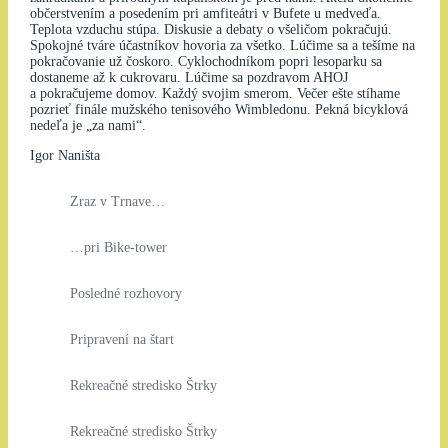
občerstvením a posedením pri amfiteátri v Bufete u medveďa.
Teplota vzduchu stúpa. Diskusie a debaty o všeličom pokračujú.
Spokojné tváre účastníkov hovoria za všetko. Lúčime sa a tešíme na
pokračovanie už čoskoro. Cyklochodníkom popri lesoparku sa
dostaneme až k cukrovaru. Lúčime sa pozdravom AHOJ
a pokračujeme domov. Každý svojim smerom. Večer ešte stíhame
pozrieť finále mužského tenisového Wimbledonu. Pekná bicyklová
nedeľa je „za nami“.
Igor Naništa
Zraz v Trnave…
…pri Bike-tower
Posledné rozhovory
Pripravení na štart
Rekreačné stredisko Štrky
Rekreačné stredisko Štrky