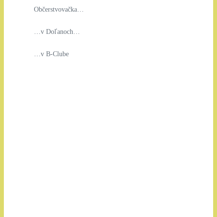
Občerstvovačka…
…v Doľanoch…
…v B-Clube