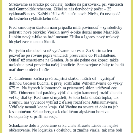
Stretávame sa krátko po deviatej hodine na parkovisku pri viniciach
nad Gumpoldskirchenom. Zišiel sa nás úctyhodný počet – 25
cyklonadšencov. Každý túžil zažiť niečo nové. Niečo, čo nezapadá
do bežného cyklistického dňa.
Pred samotným štartom nám pripadla milá povinnosť – symbolicky
pokrstiť nové bicykle: Vierkin nový e-bike dostal meno Maznáčik,
Ľubkin nový e-bike sa hrdí menom Eliška a Igorov nový trekový
bicykel zase menom Skotík.
Po týchto obradoch sa už vydávame na cestu. Zo štartu sa len
pozvoľne po rovine popri viniciach presúvame do Pfaffstättenu.
Odtiaľ už smerujeme na Gaaden. Je to ale pekne cez kopec, takže
nasleduje prvá previerka našej kondície. Samozrejme e-biky to budú
mať dnes o niečo ľahšie.
Za Gaadenom začína prvá ozajstná skúška našich síl – vystúpať
dolinou Grösses Buchtal k prvej rozhľadni Wilhelmswarte do výšky
675 m. Na štyroch kilometroch sa priemerný sklon udržoval cez
10%. Odmenou bol parádny výhľad z tejto kamennej rozhľadne do
veľkej diaľky. Keď sme si mysleli, že toto bola dnešná topka, tak
z omylu nás vyviedol výhľad z ďalšej rozhľadne Jubiläumswarte.
Výhľady nemali konca kraja. Od Viedne na severe až dolu na juh
k samotnému Schneebergu a k okolitému alpskému horstvu.
Fotoaparáty si prišli na svoje.
Schádzame dolu a poberáme sa ku chate Krauste Linde na nejaké
občerstvenie. No logistika s obsluhou tu značne viazla, tak sme boli