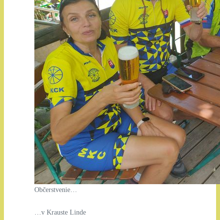
Občerstvenie…
…v Krauste Linde