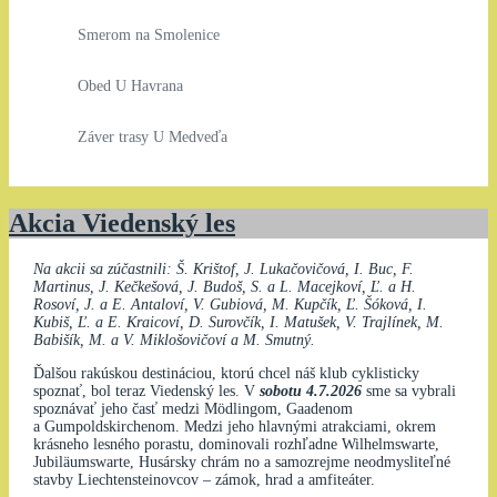
Smerom na Smolenice
Obed U Havrana
Záver trasy U Medveďa
Akcia Viedenský les
Na akcii sa zúčastnili: Š. Krištof, J. Lukačovičová, I. Buc, F.
Martinus, J. Kečkešová, J. Budoš, S. a L. Macejkoví, Ľ. a H.
Rosoví, J. a E. Antaloví, V. Gubiová, M. Kupčík, Ľ. Šóková, I.
Kubiš, Ľ. a E. Kraicoví, D. Surovčík, I. Matušek, V. Trajlínek, M.
Babišík, M. a V. Miklošovičoví a M. Smutný.
Ďalšou rakúskou destináciou, ktorú chcel náš klub cyklisticky
spoznať, bol teraz Viedenský les. V
sobotu 4.7.2026
sme sa vybrali
spoznávať jeho časť medzi Mödlingom, Gaadenom
a Gumpoldskirchenom. Medzi jeho hlavnými atrakciami, okrem
krásneho lesného porastu, dominovali rozhľadne Wilhelmswarte,
Jubiläumswarte, Husársky chrám no a samozrejme neodmysliteľné
stavby Liechtensteinovcov – zámok, hrad a amfiteáter.