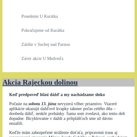
Posedenie U Kurátka
Pokračujeme od Kurátka
Zátišie v Suchej nad Parnou
Záver akcie U Medveďa
Akcia Rajeckou dolinou
Keď predpoveď hlási dážď a my nachádzame slnko
Počasie na
sobotu 13. júna
nevyzerá vôbec priaznivo. Viaceré
aplikácie ukazujú dažďové kvapky takmer počas celého dňa –
doobeda dážď, neskôr prehánky. Sama som zvedavá, ako tento deň
dopadne. Bicyklovanie v daždi a pršiplášťoch sme už dávno
nezažili.
Keďže mám zabezpečené stráženie dieťaťa, pripravenú trasu aj