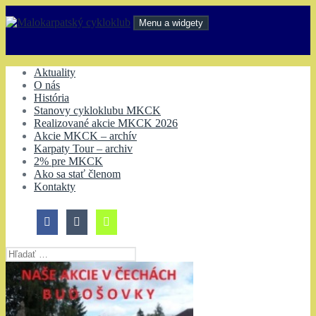
Preskočiť
na
Menu a widgety
obsah
Malokarpatský cykloklub
Aktuality
O nás
História
Stanovy cykloklubu MKCK
Realizované akcie MKCK 2026
Akcie MKCK – archív
Karpaty Tour – archiv
2% pre MKCK
Ako sa stať členom
Kontakty
Hľadať: