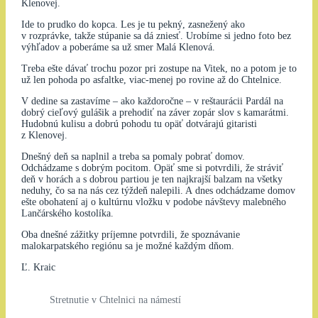
Klenovej.
Ide to prudko do kopca. Les je tu pekný, zasnežený ako
v rozprávke, takže stúpanie sa dá zniesť. Urobíme si jedno foto bez
výhľadov a poberáme sa už smer Malá Klenová.
Treba ešte dávať trochu pozor pri zostupe na Vitek, no a potom je to
už len pohoda po asfaltke, viac-menej po rovine až do Chtelnice.
V dedine sa zastavíme – ako každoročne – v reštaurácii Pardál na
dobrý cieľový gulášik a prehodiť na záver zopár slov s kamarátmi.
Hudobnú kulisu a dobrú pohodu tu opäť dotvárajú gitaristi
z Klenovej.
Dnešný deň sa naplnil a treba sa pomaly pobrať domov.
Odchádzame s dobrým pocitom. Opäť sme si potvrdili, že stráviť
deň v horách a s dobrou partiou je ten najkrajší balzam na všetky
neduhy, čo sa na nás cez týždeň nalepili. A dnes odchádzame domov
ešte obohatení aj o kultúrnu vložku v podobe návštevy malebného
Lančárského kostolíka.
Oba dnešné zážitky príjemne potvrdili, že spoznávanie
malokarpatského regiónu sa je možné každým dňom.
Ľ. Kraic
Stretnutie v Chtelnici na námestí