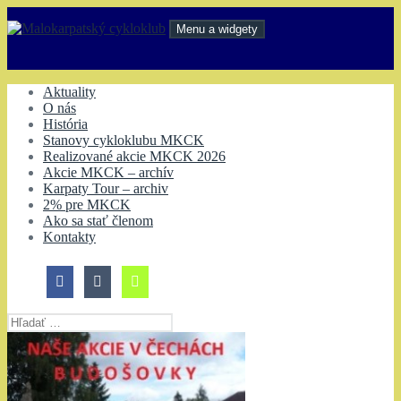
Preskočiť
na
Menu a widgety
obsah
Malokarpatský cykloklub
Aktuality
O nás
História
Stanovy cykloklubu MKCK
Realizované akcie MKCK 2026
Akcie MKCK – archív
Karpaty Tour – archiv
2% pre MKCK
Ako sa stať členom
Kontakty
Hľadať: