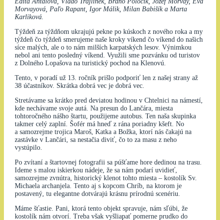
Edita Antalová, Vlado Trajlínek, Braňo Polocík, Jozef Morvay, Eva
Morvayová, Paľo Rapant, Igor Málik, Milan Babišík a Marta
Karliková.
Týždeň za týždňom ukrajujú pekne po kúskoch z nového roka a my
týždeň čo týždeň smerujeme naše kroky víkend čo víkend do našich
síce malých, ale o to nám milších karpatských lesov. Výnimkou
nebol ani tento posledný víkend. Využili sme pozvánku od turistov
z Dolného Lopašova na turistický pochod na Klenovú.
Tento, v poradí už 13. ročník prišlo podporiť len z našej strany až
38 účastníkov. Skrátka dobrá vec je dobrá vec.
Stretávame sa krátko pred deviatou hodinou v Chtelnici na námestí,
kde nechávame svoje autá. Na presun do Lančára, miesta
tohtoročného nášho štartu, použijeme autobus. Ten naša skupinka
takmer celý zaplní. Šofér má hneď z rána poriadny kšeft. No
a samozrejme trojica Maroš, Katka a Božka, ktorí nás čakajú na
zastávke v Lančári, sa nestačia diviť, čo to za masu z neho
vystúpilo.
Po zvítaní a štartovnej fotografii sa púšťame hore dedinou na trasu.
Ideme s malou iskierkou nádeje, že sa nám podarí uvidieť,
samozrejme zvnútra, historický klenot tohto miesta – kostolík Sv.
Michaela archanjela. Tento aj s kopcom Chríb, na ktorom je
postavený, tu elegantne dotvárajú krásnu prírodnú scenériu.
Máme šťastie. Pani, ktorá tento objekt spravuje, nám sľúbi, že
kostolík nám otvorí. Treba však vyšliapať pomerne prudko do