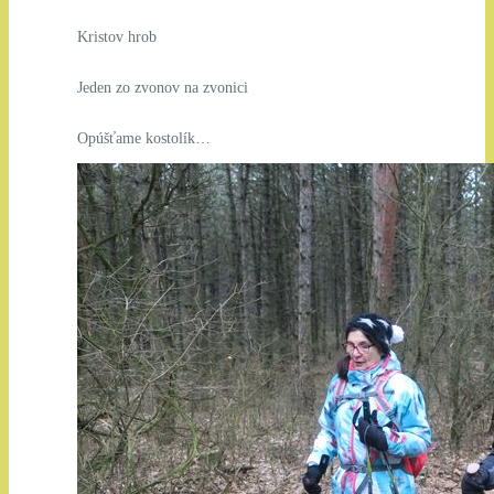
Kristov hrob
Jeden zo zvonov na zvonici
Opúšťame kostolík…