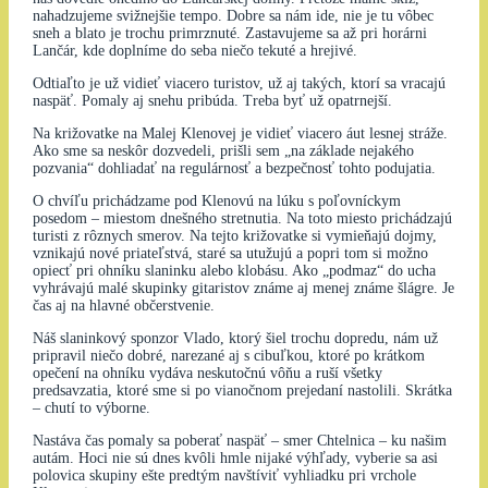
nahadzujeme svižnejšie tempo. Dobre sa nám ide, nie je tu vôbec
sneh a blato je trochu primrznuté. Zastavujeme sa až pri horárni
Lančár, kde doplníme do seba niečo tekuté a hrejivé.
Odtiaľto je už vidieť viacero turistov, už aj takých, ktorí sa vracajú
naspäť. Pomaly aj snehu pribúda. Treba byť už opatrnejší.
Na križovatke na Malej Klenovej je vidieť viacero áut lesnej stráže.
Ako sme sa neskôr dozvedeli, prišli sem „na základe nejakého
pozvania“ dohliadať na regulárnosť a bezpečnosť tohto podujatia.
O chvíľu prichádzame pod Klenovú na lúku s poľovníckym
posedom – miestom dnešného stretnutia. Na toto miesto prichádzajú
turisti z rôznych smerov. Na tejto križovatke si vymieňajú dojmy,
vznikajú nové priateľstvá, staré sa utužujú a popri tom si možno
opiecť pri ohníku slaninku alebo klobásu. Ako „podmaz“ do ucha
vyhrávajú malé skupinky gitaristov známe aj menej známe šlágre. Je
čas aj na hlavné občerstvenie.
Náš slaninkový sponzor Vlado, ktorý šiel trochu dopredu, nám už
pripravil niečo dobré, narezané aj s cibuľkou, ktoré po krátkom
opečení na ohníku vydáva neskutočnú vôňu a ruší všetky
predsavzatia, ktoré sme si po vianočnom prejedaní nastolili. Skrátka
– chutí to výborne.
Nastáva čas pomaly sa poberať naspäť – smer Chtelnica – ku našim
autám. Hoci nie sú dnes kvôli hmle nijaké výhľady, vyberie sa asi
polovica skupiny ešte predtým navštíviť vyhliadku pri vrchole