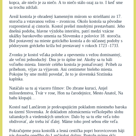
kopca, ale niečo je za niečo. A to niečo stálo ozaj za to. I keď sme
sa trochu zdržali.
Areál kostola je ohradený kamenným múrom so strielňami zo 17.
storočia a vstavanou vežou – zvonicou. Okolo kostola sa pôvodne
rozprestieral aj cintorín. Kostol prešiel mnohými prestavbami. Jeho
dnešná podoba, hlavne výzdoba interiéru, patrí medzi vzácne
ukážky barokového umenia na Slovensku z polovice 18. storočia.
Bol postavený na mieste gotického kostola a do súčasnej podoby s
pôdorysom gréckeho kríža bol prestavaný v rokoch 1723 -1733.
Zvonku je kostol vďaka polohe a opevneniu s vežou dominantný,
ale veľmi jednoduchý. Dnu je to úplne iné. Akoby sa tu báli
voľného miesta. Interiér celého kostola je pomaľovaný. Príbeh za
príbehom, výjav za výjavom. Ani centimeter bieleho miesta.
Pokojne by sme mohli povedať, že to je slovenská Sixtínska
kaplnka.
Natáčalo sa tu aj viacero filmov: Do zbrane kuruci, Anjel
milosrdenstva, Tvár v rose, Hon na čarodejnice, Mesto Anatol, Na
baňu klopajú…
Kostol nad Lančárom je prekvapujúcim pokladom miestneho baroka
na území Slovenska. Je dokladom zdomácnenia veľkolepého slohu
talianskych a viedenských umelcov. Dalo by sa tu ešte veľa toho
obdivovať, ale treba ísť ďalej. Máme toho pred sebou ešte veľa.
Pokračujeme poza kostolík a lesná cestička popri borovicovom háji
nás dovedie onedlho do Lančárskej doliny. Pretože máme sklz,