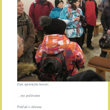
Pani správkyňa hovorí…
…my počúvame
Pohľad z chórusu