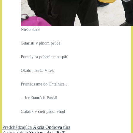
Niečo slané
Gitaristi v plnom prúde
Pomaly sa poberáme naspäť
Okolo nádrže Vítek
Prichádzame do Chtelnice…
…k reštaurácii Pardál
Gulášik v cieli padol vhod
Navigácia
Predchádzajúci
Predchádzajúca
Akcia Ondrova túra
Zoznam
článok:
Zoznam akcií
Zoznam akcií 2020