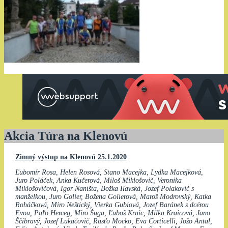
Akcia Túra na Klenovú
Zimný výstup na Klenovú 25.1.2020
Ľubomír Rosa, Helen Rosová, Stano Macejka, Lydka Macejková,
Juro Poláček, Anka Kučerová, Miloš Miklošovič, Veronika
Miklošovičová, Igor Naništa, Božka Ilavská, Jozef Polakovič s
manželkou, Juro Golier, Božena Golierová, Maroš Modrovský, Katka
Roháčková, Miro Neštický, Vierka Gubiová, Jozef Baránek s dcérou
Evou, Paľo Herceg, Miro Šuga, Ľuboš Kraic, Milka Kraicová, Jano
Ščibravý, Jozef Lukačovič, Rasťo Mocko, Eva Corticelli, Jožo Antal,