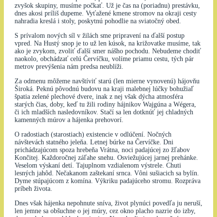
zvyšok skupiny, musíme počkať. Už je čas na (poriadnu) prestávku,
dnes akosi príliš dupeme. Vyťažené kmene stromov na okraji cesty
nahradia kreslá i stoly, poskytnú pohodlie na sviatočný obed.
S prívalom nových síl v žilách sme pripravení na ďalší postup
vpred. Na Hustý snop je to už len kúsok, na križovatke musíme, tak
ako je zvykom, zvoliť ďalší smer nášho pochodu. Nebudeme chodiť
naokolo, obchádzať celú Červíčku, volíme priamu cestu, tých pár
metrov prevýšenia nám predsa neublíži.
Za odmenu môžeme navštíviť starú (len mierne vynovenú) hájovňu
Široká. Peknú pôvodnú budovu na kraji malebnej lúčky bohužiaľ
špatia zelené plechové dvere, inak z nej však dýcha atmosféra
starých čias, doby, keď tu žili rodiny hájnikov Wajgúna a Wégera,
či ich mladších nasledovníkov. Stačí sa len dotknúť jej chladných
kamenných múrov a hájenka prehovorí.
O radostiach (starostiach) existencie v odlúčení. Nočných
návštevách statného jeleňa. Letnej búrke na Červíčke. Dni
prichádzajúcom spoza hrebeňa Vrátna, noci padajúcej zo žľabov
Končitej. Každoročnej záľahe snehu. Osviežujúcej jarnej prehánke.
Veselom výskaní detí. Tajuplnom vzdialenom výstrele. Chuti
lesných jahôd. Nečakanom zaštekaní srnca. Vôni sušiacich sa bylín.
Dyme stúpajúcom z komína. Výkriku padajúceho stromu. Rozpráva
príbeh života.
Dnes však hájenka nepohnute sníva, život plynúci povedľa ju neruší,
len jemne sa obšuchne o jej múry, cez okno placho nazrie do izby,