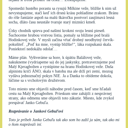
Spomedzi hustého porastu sa rysujú Milkine veže, bližšie k nim už
nevystupujeme, stačí keď ich drsnú krásu pohladíme zrakom. Bránu
do ríše fantázie aspoň na malú škáročku pootvorí zaujímavá lesná
socha, dláto času neustále tvaruje starý miznúci kmeň.
Úzky chodník spieva pod našimi krokmi svoju lesnú pieseň.
Šuchoceme hrubou vrstvou lístia, pomaly sa blížime pod bralá
Hodinkovej veže. V mysli začína vŕtať drobný neodbytný červík-
pokušiteľ. „Poď ku mne, vystúp bližšie!“, láka rozpukaná skala.
Poniektorí nedokážu odolať…
Máme plán. Vyštveráme sa hore, k úpätiu Balážovej veže,
nakukneme (vydriapeme sa) do jej jaskynky, pretraverzujeme pod
Malý Kjeragbolten a vystúpime na hranu Hodinkovej veže. Duša
alpinistu kričí ÁNO, skala v batohu ma ale drží pri zemi, mozog
vydáva jednoznačný pokyn NIE. Ja a Danka to obídeme dokola,
lúčime sa s vrcholovým družstvom.
Toto miesto sme objavili náhodne pred časom, keď sme hľadali
cestu na Malý Kjeragbolten. Prieskum sme zahájili z nesprávnej
strany, ako odmenu sme objavili toto zákutie. Miesto, kde zvykol
prespávať Janko Gebuľa.
Rozprávanie o Jankovi Gebuľovi
Toto je príbeh Janka Gebuľu tak ako som ho zažil ja sám, tak ako mi
o ňom rozprávali iní.