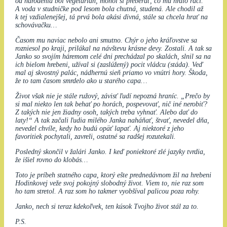
od narodenia bol vegetarián, mohol si preberať, čo mu hrdlo ráči.
A voda v studničke pod lesom bola chutná, studená. Ale chodil až
k tej vzdialenejšej, tá prvá bola akási divná, stále sa chcela hrať na
schovávačku…
Časom mu naviac nebolo ani smutno. Chýr o jeho kráľovstve sa
rozniesol po kraji, prilákal na návštevu krásne devy. Zostali. A tak sa
Janko so svojím háremom celé dni prechádzal po skalách, slnil sa na
ich bielom hrebeni, užíval si (zaslúžený) pocit vládcu (stáda). Veď
mal aj skvostný palác, nádhernú sieň priamo vo vnútri hory. Škoda,
že to tam časom smrdelo ako u starého capa…
Život však nie je stále ružový, závisť ľudí nepozná hraníc. „Prečo by
si mal niekto len tak behať po horách, pospevovať, nič iné nerobiť?
Z takých nie jen žiadny osoh, takých treba vyhnať. Alebo dať do
laty!“ A tak začali ľudia milého Janka naháňať, štvať, nevedel dňa,
nevedel chvíle, kedy ho budú opäť lapať. Aj niektoré z jeho
favoritiek pochytali, zavreli, ostatné sa radšej rozutekali.
Posledný skončil v žalári Janko. I keď poniektoré zlé jazyky tvrdia,
že išiel rovno do klobás…
Toto je príbeh statného capa, ktorý ešte prednedávnom žil na hrebeni
Hodinkovej veže svoj pokojný slobodný život. Viem to, nie raz som
ho tam stretol. A raz som ho takmer vyobšíval palicou poza rohy.
Janko, nech si teraz kdekoľvek, ten kúsok Tvojho život stál za to.
P.S.