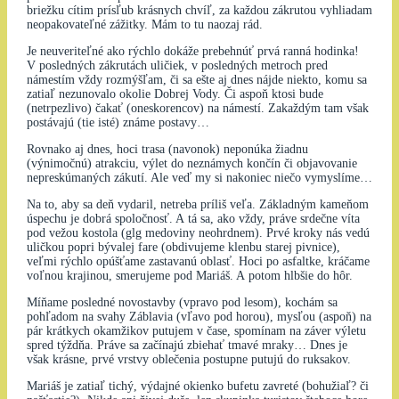
briežku cítim prísľub krásnych chvíľ, za každou zákrutou vyhliadam
neopakovateľné zážitky. Mám to tu naozaj rád.
Je neuveriteľné ako rýchlo dokáže prebehnúť prvá ranná hodinka!
V posledných zákrutách uličiek, v posledných metroch pred
námestím vždy rozmýšľam, či sa ešte aj dnes nájde niekto, komu sa
zatiaľ nezunovalo okolie Dobrej Vody. Či aspoň ktosi bude
(netrpezlivo) čakať (oneskorencov) na námestí. Zakaždým tam však
postávajú (tie isté) známe postavy…
Rovnako aj dnes, hoci trasa (navonok) neponúka žiadnu
(výnimočnú) atrakciu, výlet do neznámych končín či objavovanie
nepreskúmaných zákutí. Ale veď my si nakoniec niečo vymyslíme…
Na to, aby sa deň vydaril, netreba príliš veľa. Základným kameňom
úspechu je dobrá spoločnosť. A tá sa, ako vždy, práve srdečne víta
pod vežou kostola (glg medoviny neohrdnem). Prvé kroky nás vedú
uličkou popri bývalej fare (obdivujeme klenbu starej pivnice),
veľmi rýchlo opúšťame zastavanú oblasť. Hoci po asfaltke, kráčame
voľnou krajinou, smerujeme pod Mariáš. A potom hlbšie do hôr.
Míňame posledné novostavby (vpravo pod lesom), kochám sa
pohľadom na svahy Záblavia (vľavo pod horou), mysľou (aspoň) na
pár krátkych okamžikov putujem v čase, spomínam na záver výletu
spred týždňa. Práve sa začínajú zbiehať tmavé mraky… Dnes je
však krásne, prvé vrstvy oblečenia postupne putujú do ruksakov.
Mariáš je zatiaľ tichý, výdajné okienko bufetu zavreté (bohužiaľ? či