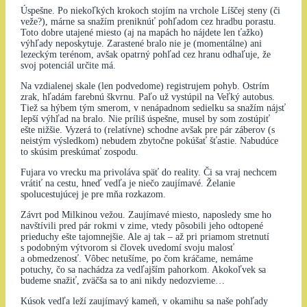
Úspešne. Po niekoľkých krokoch stojím na vrchole Líščej steny (či
veže?), márne sa snažím preniknúť pohľadom cez hradbu porastu.
Toto dobre utajené miesto (aj na mapách ho nájdete len ťažko)
výhľady neposkytuje. Zarastené bralo nie je (momentálne) ani
lezeckým terénom, avšak opatrný pohľad cez hranu odhaľuje, že
svoj potenciál určite má.
Na vzdialenej skale (len podvedome) registrujem pohyb. Ostrím
zrak, hľadám farebnú škvrnu. Paľo už vystúpil na Veľký autobus.
Tiež sa hýbem tým smerom, v nenápadnom sedielku sa snažím nájsť
lepší výhľad na bralo. Nie príliš úspešne, musel by som zostúpiť
ešte nižšie. Vyzerá to (relatívne) schodne avšak pre pár záberov (s
neistým výsledkom) nebudem zbytočne pokúšať šťastie. Nabudúce
to skúsim preskúmať zospodu.
Fujara vo vrecku ma privoláva späť do reality. Či sa vraj nechcem
vrátiť na cestu, hneď vedľa je niečo zaujímavé. Želanie
spolucestujúcej je pre mňa rozkazom.
Závrt pod Milkinou vežou. Zaujímavé miesto, naposledy sme ho
navštívili pred pár rokmi v zime, vtedy pôsobili jeho odtopené
prieduchy ešte tajomnejšie. Ale aj tak – až pri priamom stretnutí
s podobným výtvorom si človek uvedomí svoju malosť
a obmedzenosť. Vôbec netušíme, po čom kráčame, nemáme
potuchy, čo sa nachádza za vedľajším pahorkom. Akokoľvek sa
budeme snažiť, zväčša sa to ani nikdy nedozvieme…
Kúsok vedľa leží zaujímavý kameň, v okamihu sa naše pohľady