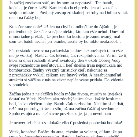
Ja radšej zostávam stáť, asi by som sa nepostavil. Ten batoh,
koťuha, je čoraz ťažší. Kamienok chcel predsa len asi zostať na
svojom mieste… Povinný zostup zo skalnej ostrohy na Dolinu sa tak
mení na ťažký boj.
Konečne sme dole! Už len na chvíľku odbočíme do Ajšnitu, je
podivuhodné, že stále sa nájde niekto, kto tam ešte nebol. Dnes mi
mimoriadne prekáža, že prechod ku kostolu je zamurovaný, mal
som ten batoh nechať pri bránke, určite by ho nikto neukradol…
Pár desiatok metrov na parkovisko je dnes nekonečných (a to ešte
nie je všetko). Nastáva čas lúčenia, čas rekapitulovania. Verím, že tí,
ktorí sa dnes rozhodli stráviť sviatočný deň v okolí Dobrej Vody
svoje rozhodnutie neoľutovali. I keď dnešná trasa neponúkala nič
bombastické, žiadny výrazný turistický cieľ, nakoniec sa
z prechádzky vykľul celkom zaujímavý výlet. A nezabudnuteľnú
atrakciu si väčšina z nás na záver neplánovane pridala. Do videnia
v pondelok.
Začína jedna z najťažších hodín môjho života, musím sa (nejako)
dostať na Vítek. Kráčam ako zdochýňajúca ťava, každý krok ma
bolí, ledva vlečiem nohy. Batoh však nezhodím. Necítim si chrbát,
režú ma popruhy, strácam silu, už ma začína ťažiť aj svedomie.
Spolucestujúca ma neúnavne povzbudzuje, ja ju nevnímam…
Je neuveriteľné ako sa dokáže vliecť posledná poobedná hodinka!
Vítek, konečne! Padám do auta, chytám sa volantu, dúfam, že po
ceste (vyčerpaním) nezaspím. Batoh z kufra musí doma vyložiť