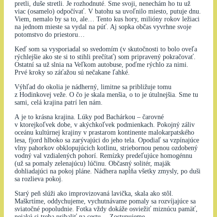
pretli, duše stretli. Je rozhodnuté. Sme svoji, nenechám ho tu už
viac (osamelo) odpočívať. V batohu sa uvoľnilo miesto, putuje dnu.
Viem, nemalo by sa to, ale… Tento kus hory, milióny rokov ležiaci
na jednom mieste sa vydal na púť. Aj sopka občas vyvrhne svoje
potomstvo do priestoru…
Keď som sa vysporiadal so svedomím (v skutočnosti to bolo oveľa
rýchlejšie ako ste si to stihli prečítať) som pripravený pokračovať.
Ostatní sa už slnia na Veľkom autobuse, poďme rýchlo za nimi.
Prvé kroky so záťažou sú nečakane ľahké.
Výhľad do okolia je nádherný, limitne sa približuje tomu
z Hodinkovej veže. O čo je skala menšia, o to je útulnejšia. Sme tu
sami, celá krajina patrí len nám.
A je to krásna krajina. Lúky pod Bachárkou – čarovné
v ktorejkoľvek dobe, v akýchkoľvek podmienkach. Pokojný záliv
oceánu kultúrnej krajiny v prastarom kontinente malokarpatského
lesa, fjord hlboko sa zarývajúci do jeho tela. Opodiaľ sa vzpínajúce
vlny pahorkov obklopujúcich kotlinu, striebornou penou ozdobený
vodný val vzdialených pohorí. Remízky predeľujúce homogénnu
(už sa pomaly zelenajúcu) lúčinu. Občasný solitér, maják
dohliadajúci na pokoj pláne. Nádhera napĺňa všetky zmysly, po duši
sa rozlieva pokoj.
Starý peň slúži ako improvizovaná lavička, skala ako stôl.
Maškrtíme, oddychujeme, vychutnávame pomaly sa rozvíjajúce sa
sviatočné popoludnie. Fotka vždy dokáže osviežiť miznúcu pamäť,
nejakú si treba pribaliť na cestu… Zostupujeme.