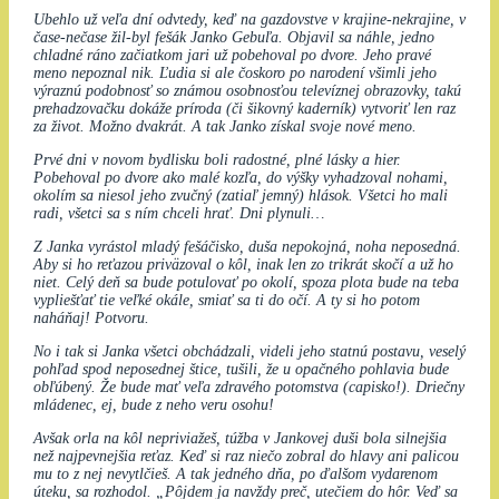
Ubehlo už veľa dní odvtedy, keď na gazdovstve v krajine-nekrajine, v
čase-nečase žil-byl fešák Janko Gebuľa. Objavil sa náhle, jedno
chladné ráno začiatkom jari už pobehoval po dvore. Jeho pravé
meno nepoznal nik. Ľudia si ale čoskoro po narodení všimli jeho
výraznú podobnosť so známou osobnosťou televíznej obrazovky, takú
prehadzovačku dokáže príroda (či šikovný kaderník) vytvoriť len raz
za život. Možno dvakrát. A tak Janko získal svoje nové meno.
Prvé dni v novom bydlisku boli radostné, plné lásky a hier.
Pobehoval po dvore ako malé kozľa, do výšky vyhadzoval nohami,
okolím sa niesol jeho zvučný (zatiaľ jemný) hlások. Všetci ho mali
radi, všetci sa s ním chceli hrať. Dni plynuli…
Z Janka vyrástol mladý fešáčisko, duša nepokojná, noha neposedná.
Aby si ho reťazou priväzoval o kôl, inak len zo trikrát skočí a už ho
niet. Celý deň sa bude potulovať po okolí, spoza plota bude na teba
vypliešťať tie veľké okále, smiať sa ti do očí. A ty si ho potom
naháňaj! Potvoru.
No i tak si Janka všetci obchádzali, videli jeho statnú postavu, veselý
pohľad spod neposednej štice, tušili, že u opačného pohlavia bude
obľúbený. Že bude mať veľa zdravého potomstva (capisko!). Driečny
mládenec, ej, bude z neho veru osohu!
Avšak orla na kôl nepriviažeš, túžba v Jankovej duši bola silnejšia
než najpevnejšia reťaz. Keď si raz niečo zobral do hlavy ani palicou
mu to z nej nevytlčieš. A tak jedného dňa, po ďalšom vydarenom
úteku, sa rozhodol. „Pôjdem ja navždy preč, utečiem do hôr. Veď sa