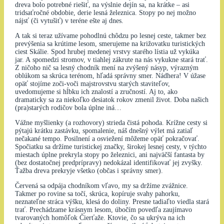
dreva bolo potrebné riešiť, na výslnie dejín sa, na krátke – asi
tridsaťročné obdobie, derie lesná železnica. Stopy po nej možno
nájsť (či vytušiť) v teréne ešte aj dnes.
A tak si teraz užívame pohodlnú chôdzu po lesnej ceste, takmer bez
prevýšenia sa krútime lesom, smerujeme na križovatku turistických
ciest Skálie. Spod hrubej medenej vrstvy starého lístia už vykúka
jar. A spomedzi stromov, v tiahlej zákrute na nás vykukne stará trať.
Z ničoho nič sa lesný chodník mení na zvýšený násyp, výrazným
oblúkom sa skrúca terénom, hľadá správny smer. Nádhera! V úžase
opäť stojíme zoči-voči majstrovstvu starých staviteľov,
uvedomujeme si hĺbku ich znalostí a zručností. Aj to, ako
dramaticky sa za niekoľko desiatok rokov zmenil život. Doba našich
(pra)starých rodičov bola úplne iná…
Vážne myšlienky (a rozhovory) strieda čistá pohoda. Krížne cesty si
pýtajú krátku zastávku, spomalenie, náš dnešný výlet má zatiaľ
nečakané tempo. Posilnení a osviežení môžeme opäť pokračovať.
Spočiatku sa držíme turistickej značky, širokej lesnej cesty, v týchto
miestach úplne prekryla stopy po železnici, ani najväčší fantasta by
(bez dostatočnej predprípravy) nedokázal identifikovať jej zvyšky.
Ťažba dreva prekryje všetko (občas i správny smer).
Červená sa odpája chodníkom vľavo, my sa držíme zvážnice.
Takmer po rovine sa točí, skrúca, kopíruje svahy pahorku,
neznateľne stráca výšku, klesá do doliny. Presne tadiaľto viedla stará
trať. Prechádzame krásnym lesom, úbočím povedľa zaujímavo
tvarovaných homôľok Čierťaže. Ktovie, čo sa ukrýva na ich