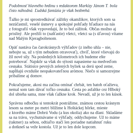
Podobnosť hlavného hrdinu s redaktorom Markízy Jánom T. bola
čisto náhodná. Ľudská fantázia je však bezbrehá.
Ťažko je mi sprostredkúvať zážitky okamžikov, ktorých som sa
nezúčastnil, veselé úsmevy a spokojné pohľady hľadiace na nás
z fotografií však vypovedajú, že to bol zážitok. Občas možno aj
prisilný. Ale prežili to (našťastie) všetci, všetci sa (s úľavou) vítame
nad Malým Kjeragboltenom.
Opäť nastáva čas čarokrásnych výhľadov (z iného uhla – nie,
nebojte sa, už s tým nebudem otravovať), chvíľ, ktoré vlievajú do
žíl nové sily. Na posledných kilometroch ich budeme ešte
potrebovať. Najskôr sa však do sýtosti napasieme na medveďom
cesnaku. Státisíce pevných zelených byliek sa derú spod zeme,
napĺňajú ovzdušie neopakovateľnou arómou. Niečo si samozrejme
pribalíme aj domov.
Pokračujeme, akosi ma začína omínať chrbát, ten batoh oťažieva,
nemal som tam dávať toľko cesnaku. Cesta po asfaltke cez Hlboký
dol ubieha sama, mne však ťažkne krok. Nevadí, už je to len kúsok.
Správnu odbočku si tentokrát postrážime, známou cestou krásnym
lesom sa meter po metri blížime k Hoštáckej hôrke, mieste
z ktorého máme Dobrú Vodu (a kus okolia) ako na dlani. Skladáme
sa na trávu, vychutnávame si výhľady, oddychujeme. Už to máme
(takmer) za sebou, odtiaľto stačí len poriadne natiahnuť ruku
a dotkneš sa veže kostola. Už je to len dole kopcom.