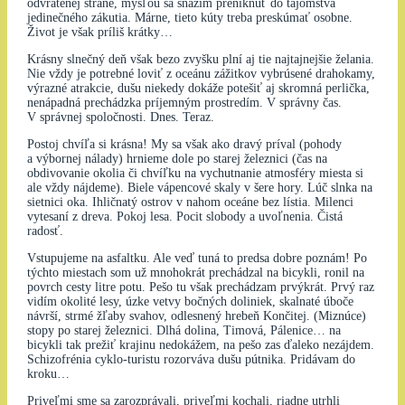
odvrátenej strane, mysľou sa snažím preniknúť do tajomstva
jedinečného zákutia. Márne, tieto kúty treba preskúmať osobne.
Život je však príliš krátky…
Krásny slnečný deň však bezo zvyšku plní aj tie najtajnejšie želania.
Nie vždy je potrebné loviť z oceánu zážitkov vybrúsené drahokamy,
výrazné atrakcie, dušu niekedy dokáže potešiť aj skromná perlička,
nenápadná prechádzka príjemným prostredím. V správny čas.
V správnej spoločnosti. Dnes. Teraz.
Postoj chvíľa si krásna! My sa však ako dravý príval (pohody
a výbornej nálady) hrnieme dole po starej železnici (čas na
obdivovanie okolia či chvíľku na vychutnanie atmosféry miesta si
ale vždy nájdeme). Biele vápencové skaly v šere hory. Lúč slnka na
sietnici oka. Ihličnatý ostrov v nahom oceáne bez lístia. Milenci
vytesaní z dreva. Pokoj lesa. Pocit slobody a uvoľnenia. Čistá
radosť.
Vstupujeme na asfaltku. Ale veď tuná to predsa dobre poznám! Po
týchto miestach som už mnohokrát prechádzal na bicykli, ronil na
povrch cesty litre potu. Pešo tu však prechádzam prvýkrát. Prvý raz
vidím okolité lesy, úzke vetvy bočných doliniek, skalnaté úboče
návrší, strmé žľaby svahov, odlesnený hrebeň Končitej. (Miznúce)
stopy po starej železnici. Dlhá dolina, Timová, Pálenice… na
bicykli tak prežiť krajinu nedokážem, na pešo zas ďaleko nezájdem.
Schizofrénia cyklo-turistu rozorváva dušu pútnika. Pridávam do
kroku…
Priveľmi sme sa zarozprávali, priveľmi kochali, riadne utrhli