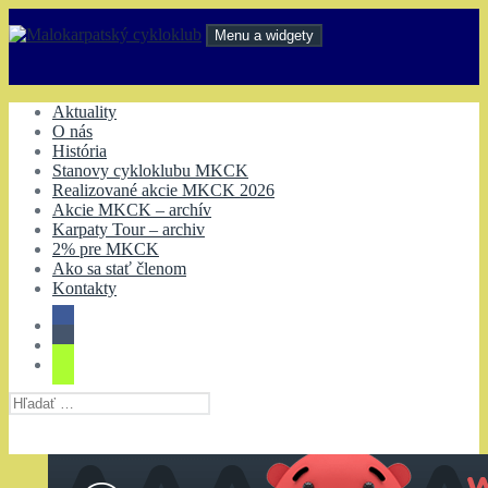
Preskočiť
na
Menu a widgety
obsah
Malokarpatský cykloklub
Aktuality
O nás
História
Stanovy cykloklubu MKCK
Realizované akcie MKCK 2026
Akcie MKCK – archív
Karpaty Tour – archiv
2% pre MKCK
Ako sa stať členom
Kontakty
Hľadať: