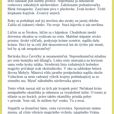
drzo nakukne pod klenby pivnice. Neprebudia ju nekonečné
rozhovory náhodných návštevníkov. Zahrkotanie prehadzovačky.
Blesk fotoaparátu. Zasyčanie piva v plechovke. Zvuk krokov. Tiché
klopkanie kopýtok. Zvonivý smiech.
Roky sa preháňajú nad jej strechou ako mraky na jarnej oblohe.
Zažila už (takmer) všetko. Vie svoje. Stará hájovňa si nás nevšíma.
Lúčim sa so Širokou, lúčim sa s hájenkou. Chodníkom medzi
drevenou ohradou sa vydávam na cestu. Malebné stúpanie otvára
priestor, široké výhľady, poskytuje krásne scenérie, napĺňa dušu
krásou. Hoci by sa celý deň skoncentroval len do týchto pár minút,
bol by aj tak neopakovateľný!
Beťárska štica Červíčky je nezameniteľná. Nepreniknuteľná mladina
pri ceste hustejšia než džungľa. Linka cesty smerujúca na horizont
sama vedie kroky tuláka. Striebristá línia vzdialených hrebeňov
magicky priťahuje zrak okoloidúceho. V oku sa zableskne belavá
škvrna Mohyly. Mámivá vôňa jarného predpoludnia napĺňa okolie.
Vzduchom sa nesie radostný výkrik krajiny prebúdzajúcej sa zo
zimného sna. Myseľ náhodného návštevníka spieva.
Tento vŕšok naozaj stál za tých pár kvapiek potu! Nečakaná krása
nenápadného okamžiku je odmenou za vynaložené úsilie. O tomto je
túlanie sa po horách, práve takéto okamžiky prináša pobyt
v prírode. Som rád, že môžem byť vonku. Tu a teraz.
Stupáčik sa (konečne) láme, cesta vyrovnáva. Spoznávam známe
miesta, už cítim vibrácie magického vrcholu, tajuplného Vrátna.