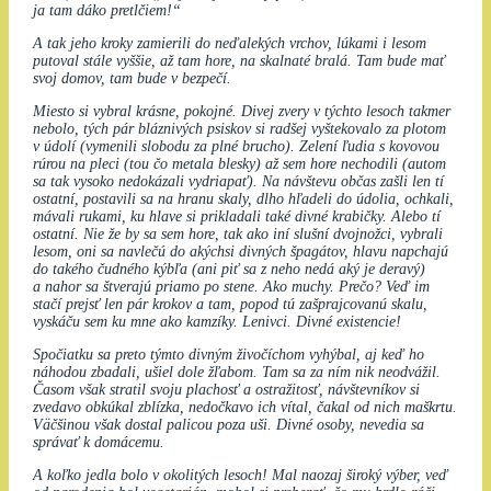
ja tam dáko pretlčiem!“
A tak jeho kroky zamierili do neďalekých vrchov, lúkami i lesom
putoval stále vyššie, až tam hore, na skalnaté bralá. Tam bude mať
svoj domov, tam bude v bezpečí.
Miesto si vybral krásne, pokojné. Divej zvery v týchto lesoch takmer
nebolo, tých pár bláznivých psiskov si radšej vyštekovalo za plotom
v údolí (vymenili slobodu za plné brucho). Zelení ľudia s kovovou
rúrou na pleci (tou čo metala blesky) až sem hore nechodili (autom
sa tak vysoko nedokázali vydriapať). Na návštevu občas zašli len tí
ostatní, postavili sa na hranu skaly, dlho hľadeli do údolia, ochkali,
mávali rukami, ku hlave si prikladali také divné krabičky. Alebo tí
ostatní. Nie že by sa sem hore, tak ako iní slušní dvojnožci, vybrali
lesom, oni sa navlečú do akýchsi divných špagátov, hlavu napchajú
do takého čudného kýbľa (ani piť sa z neho nedá aký je deravý)
a nahor sa štverajú priamo po stene. Ako muchy. Prečo? Veď im
stačí prejsť len pár krokov a tam, popod tú zašprajcovanú skalu,
vyskáču sem ku mne ako kamzíky. Lenivci. Divné existencie!
Spočiatku sa preto týmto divným živočíchom vyhýbal, aj keď ho
náhodou zbadali, ušiel dole žľabom. Tam sa za ním nik neodvážil.
Časom však stratil svoju plachosť a ostražitosť, návštevníkov si
zvedavo obkúkal zblízka, nedočkavo ich vítal, čakal od nich maškrtu.
Väčšinou však dostal palicou poza uši. Divné osoby, nevedia sa
správať k domácemu.
A koľko jedla bolo v okolitých lesoch! Mal naozaj široký výber, veď