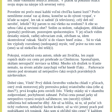
noc bude víkendom lesných železníc. V piatok sa pokúsim otlačiť
svoju stopu na násype ich severnej vetvy.
Povedzte mi prečo musí každú voľnú chvíľku kamsi loziť? Prečo
nemôžeme zostať raz aj doma, konečne sa do sýtosti vyspať, v
kľude sa najesť, len tak si sadnúť (k televízoru), celý deň nič
nerobiť, leňošiť? Ký parom to má všetko na svedomí? A ešte so
sebou ťahá aj nevinnú obeť! Sedím za stolom, raňajkujem, dôkladne
(pomaly) prežúvam, pozorujem spolucestujúcu. V jej očiach vidím
desiatky otázok, radšej odvraciam zrak, zdvíham sa, idem
skontrolovať ruksak. Skočiť si do vlasov hneď zrána… Sú to však
len výplody rozrušenej (nedospatej) mysle, veď práve na toto som
(sme) sa už niekoľko dní tešil(i).
Pokojná, sviatočná cesta autom, nikde ani živáčika, len zopár
ropúch skáče cez cestu pri priehrade za Chtelnicou. Spomaľujem,
skúšam nerozpučiť mrviace sa klbká. Mnoho ich družiek to šťastie
nemalo, na sivom asfalte zasychajú veľké hnedé fľaky… Parkovacie
miesto pod stromami už netrpezlivo čaká svojich pravidelných
návštevníkov.
Dobré ráno, Vítek! Prvý dúšok čerstvého vzduchu chladí v pľúcach,
ostrý zvuk motorovej píly prerezáva pokoj sviatočného rána (ešte aj
dnes?!), prvá kvapka potu osvieži čelo. Všetky otázky sú v okamihu
zodpovedané, pochybnosti zahnané. Poľná cesta ponad jarky už
netrpezlivo vyzerá svojich zaľúbencov, ten (necelý) týždeň
odlúčenia bol nekonečne dlhý. Ale už sa blížia, sú tu, už počuť ich
tichý rozhovor, nehlučný šuchot krokov, už sa víri jemný prach pod
podrážkami ich topánok. Ako som si obľúbil túto cestu! V každom