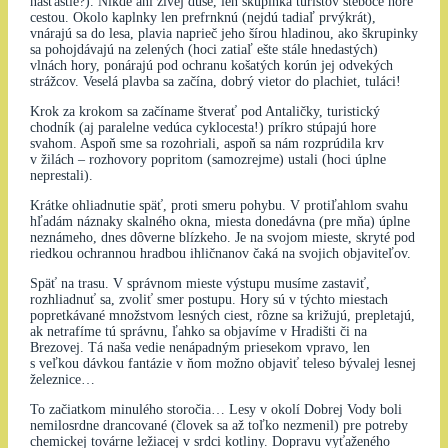
našťastie?). Nikde ani živej duše, len skupinka turistov šteboce hore
cestou. Okolo kaplnky len prefrnknú (nejdú tadiaľ prvýkrát),
vnárajú sa do lesa, plavia naprieč jeho šírou hladinou, ako škrupinky
sa pohojdávajú na zelených (hoci zatiaľ ešte stále hnedastých)
vlnách hory, ponárajú pod ochranu košatých korún jej odvekých
strážcov. Veselá plavba sa začína, dobrý vietor do plachiet, tuláci!
Krok za krokom sa začíname štverať pod Antaličky, turistický
chodník (aj paralelne vedúca cyklocesta!) príkro stúpajú hore
svahom. Aspoň sme sa rozohriali, aspoň sa nám rozprúdila krv
v žilách – rozhovory popritom (samozrejme) ustali (hoci úplne
neprestali).
Krátke ohliadnutie späť, proti smeru pohybu. V protiľahlom svahu
hľadám náznaky skalného okna, miesta donedávna (pre mňa) úplne
neznámeho, dnes dôverne blízkeho. Je na svojom mieste, skryté pod
riedkou ochrannou hradbou ihličnanov čaká na svojich objaviteľov.
Späť na trasu. V správnom mieste výstupu musíme zastaviť,
rozhliadnuť sa, zvoliť smer postupu. Hory sú v týchto miestach
popretkávané množstvom lesných ciest, rôzne sa križujú, prepletajú,
ak netrafíme tú správnu, ľahko sa objavíme v Hradišti či na
Brezovej. Tá naša vedie nenápadným priesekom vpravo, len
s veľkou dávkou fantázie v ňom možno objaviť teleso bývalej lesnej
železnice…
To začiatkom minulého storočia… Lesy v okolí Dobrej Vody boli
nemilosrdne drancované (človek sa až toľko nezmenil) pre potreby
chemickej továrne ležiacej v srdci kotliny. Dopravu vyťaženého