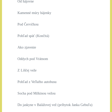
Od hájovne
Kamenné múry hájenky
Pod Červíčkou
Pohľad späť (Končitá)
Ako zjavenie
Oddych pod Vrátnom
Z Líščej veže
Pohľad z Veľkého autobusu
Socha pod Milkinou vežou
Do jaskyne v Balážovej vež (príbytok Janka Gebuľu)