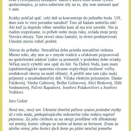
spolucestujúca, ja sotva naberiem sily na to, aby som nemusel spať
v aute.
Krátky pohľad späť, celý deň sa koncentruje do jediného bodu. Uff,
dnes som to veru poriadne natiahol! Toto už hádam nedočíta nik!
Ale keď ja dopredu vôbec netuším kam až ma text zavedie. Nie ja
riadim rozprávanie, to príbeh vedie moju ruku, ovláda moje prsty.
Vytvára obrazy. Tam otvorí okno fantázii, tu dvere predstavivosti.
Umožní znovu vidieť prežité.
Návrat do príbehu. Netradičná doba prináša netradičné riešenia.
Miesto toho, aby sme sa v zmysle tradícií a očakávaní pripravovali
na spoločenskú udalosť (takto sa premenili v poslednej dobe sviatky
Veľkej noci) vybehli sme opäť do hôr. Na Dobrú Vodu, kam inam
(epidemiologické opatrenia výrazne ovplyvňujú možnosť voľby,
zredukovali okresy na malé oblasti). A prežili sme tam (ako inak)
príjemný a nezabudnuteľný deň. Vďaka všetkým prítomným: Danke
Fázikovej, Vierke Gubiovej, Božke Golierovej, Alici Binkovej, Dáši
Soubustovej, Paľovi Rapantovi, Jozefovi Polakovičovi a Jozefovi
Vráblovi.
Juro Golier
Nová noc, nový sen. Ukrutná slnečná páľava vysáva posledné zvyšky
síl z tela muža, prekopávajúceho nekonečnú ryhu vedúcu naprieč
planinou. Za jeho chrbtom sa na okraji priehlbne vŕši dlhokánsky
val zeminy, koniec výkopu sa tiahne až kamsi za horizont. Zrazu sa
zdvíha vietor, jeho horúci dych ženie po pláni mračná jemného