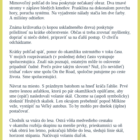
Mimovoľný pohľad do lesa poskytuje nečakaný obraz. Dva tmavé
stromy v záplave bledých kmeňov. Prasklina na dokonalom povrchu
hory, porucha systému. Na vyjadrenie nálady stačia len dve farby.
A milióny odtieňov.
Známa križovatka (s kopou uskladneného dreva) poskytuje
príležitosť na krátke občerstvenie. Občas si treba zrovnať myšlienky,
dopriať si niečo dobré, pripraviť sa na ďalší postup. O chvíľu
odchádzame.
Krátky pohľad späť, ponor do okamžiku ustrnutého v toku času.
V mojich rozprávaniach (v poslednej dobe) často vystupuje
spolucestujúca. Znalí nás poznajú, ostatným môže to oslovenie
pripadnúť čudné. Prečo práve takým slovom? Nuž, (čo nevidieť)
tridsať rokov sme spolu On the Road, spoločne putujeme po ceste
života. Sme spolucestujúci.
Návrat na miesto. S prázdnym batohom sa hneď kráča ľahšie. Prvé
metre lesnou asfaltkou, ktorú po pár okamžikoch opúšťame, aby
sme (opäť) nasledovali volanie skál. Chceme sa (aspoň symbolicky)
dotknúť Hrubých skaliek. Len okrajom prebehnúť popod Milkine
veže, vystúpiť na Veľký autobus. To by mohlo pre dnešok (úplne)
postačovať.
Chodník sa vnára do lesa. Ostrá vôňa medvedieho cesnaku
v okamihu rozbíja skupinu na menšie prvky, prieskumníci sa oň
však obtrú len letmo, pokračujú hlbšie do lesa, sledujú línie skál,
horizont stúpania. Načúvajú volaniu diaľok.