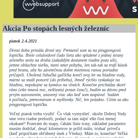
Akcia Po stopách lesných železníc
piatok 2.4.2021
Divná doba prináša divné sny. Premenil som sa na pingpongovú
loptičku. Biele celuloidové čudo lieta ako splašené z jednej strany
zeleného stola na druhú (zakaždým dostanem riadne poza uši),
jemne obšuchne sieťku, mení smer pohybu, len tak-tak sa trafí kúsok
pred hranu, aby ho záverečnou dobre mierenou ranou poriadne
pričapili. Ubolená ľahučká guľôčka končí svoj let na hladine vody,
márne sa snaží ponoriť (do príbehu), ihneď rýchlo vyskakuje na
hladinu, nepokojne sa kymáca na vlnách. Konečne prichádza skoré
ráno (ešte tmavá noc, nešťastný posun času!), budím sa dávno pred
prvým zazvonením, unavený viac ako keď som zaspával. Sadám
k počítaču, prerovnávam si myšlienky. Nič, len prázdno. Cítim sa ako
pingpongová loptička.
Voľný piatok treba využiť. Čo však vymyslieť, okolie Dobrej Vody
sme veru riadne prelozili, podarí sa tam nájsť ešte čosi menej
okukané? Pozerám do mapy, ťahám línie trasy, základné parametre
musím dodržať, desať kilometrov je príliš málo, tridsať priveľa
(keď pripočítam obľúbený úsek z Víteku). Mám to, konečne! Veľká