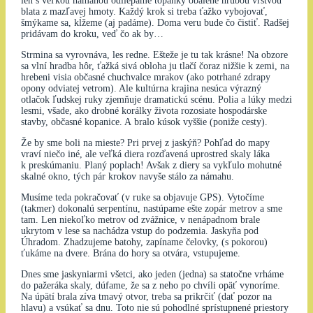
len s veľkou námahou odliepame topánky obalené hrubou vrstvou
blata z mazľavej hmoty. Každý krok si treba ťažko vybojovať,
šmýkame sa, kĺžeme (aj padáme). Doma veru bude čo čistiť. Radšej
pridávam do kroku, veď čo ak by…
Strmina sa vyrovnáva, les redne. Ešteže je tu tak krásne! Na obzore
sa vlní hradba hôr, ťažká sivá obloha ju tlačí čoraz nižšie k zemi, na
hrebeni visia občasné chuchvalce mrakov (ako potrhané zdrapy
opony odviatej vetrom). Ale kultúrna krajina nesúca výrazný
otlačok ľudskej ruky zjemňuje dramatickú scénu. Polia a lúky medzi
lesmi, všade, ako drobné korálky života rozosiate hospodárske
stavby, občasné kopanice. A bralo kúsok vyššie (poniže cesty).
Že by sme boli na mieste? Pri prvej z jaskýň? Pohľad do mapy
vraví niečo iné, ale veľká diera rozďavená uprostred skaly láka
k preskúmaniu. Planý poplach! Avšak z diery sa vykľulo mohutné
skalné okno, tých pár krokov navyše stálo za námahu.
Musíme teda pokračovať (v ruke sa objavuje GPS). Vytočíme
(takmer) dokonalú serpentínu, nastúpame ešte zopár metrov a sme
tam. Len niekoľko metrov od zvážnice, v nenápadnom brale
ukrytom v lese sa nachádza vstup do podzemia. Jaskyňa pod
Úhradom. Zhadzujeme batohy, zapíname čelovky, (s pokorou)
ťukáme na dvere. Brána do hory sa otvára, vstupujeme.
Dnes sme jaskyniarmi všetci, ako jeden (jedna) sa statočne vrháme
do pažeráka skaly, dúfame, že sa z neho po chvíli opäť vynoríme.
Na úpätí brala zíva tmavý otvor, treba sa prikrčiť (dať pozor na
hlavu) a vsúkať sa dnu. Toto nie sú pohodlné sprístupnené priestory