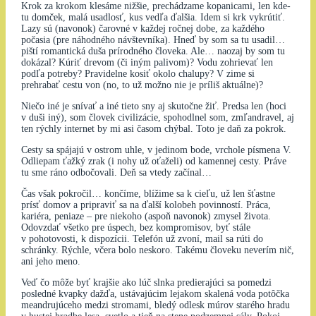
Krok za krokom klesáme nižšie, prechádzame kopanicami, len kde-
tu domček, malá usadlosť, kus vedľa ďalšia. Idem si krk vykrútiť.
Lazy sú (navonok) čarovné v každej ročnej dobe, za každého
počasia (pre náhodného návštevníka). Hneď by som sa tu usadil…
piští romantická duša prírodného človeka. Ale… naozaj by som tu
dokázal? Kúriť drevom (či iným palivom)? Vodu zohrievať len
podľa potreby? Pravidelne kosiť okolo chalupy? V zime si
prehrabať cestu von (no, to už možno nie je príliš aktuálne)?
Niečo iné je snívať a iné tieto sny aj skutočne žiť. Predsa len (hoci
v duši iný), som človek civilizácie, spohodlnel som, zmľandravel, aj
ten rýchly internet by mi asi časom chýbal. Toto je daň za pokrok.
Cesty sa spájajú v ostrom uhle, v jedinom bode, vrchole písmena V.
Odliepam ťažký zrak (i nohy už oťaželi) od kamennej cesty. Práve
tu sme ráno odbočovali. Deň sa vtedy začínal…
Čas však pokročil… končíme, blížime sa k cieľu, už len šťastne
prísť domov a pripraviť sa na ďalší kolobeh povinností. Práca,
kariéra, peniaze – pre niekoho (aspoň navonok) zmysel života.
Odovzdať všetko pre úspech, bez kompromisov, byť stále
v pohotovosti, k dispozícii. Telefón už zvoní, mail sa rúti do
schránky. Rýchle, včera bolo neskoro. Takému človeku neverím nič,
ani jeho meno.
Veď čo môže byť krajšie ako lúč slnka predierajúci sa pomedzi
posledné kvapky dažďa, ustávajúcim lejakom skalená voda potôčka
meandrujúceho medzi stromami, bledý odlesk múrov starého hradu