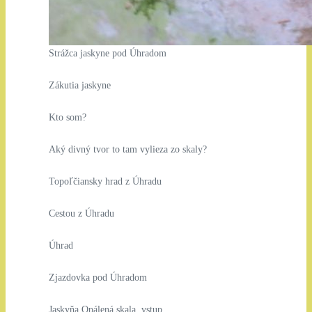
Strážca jaskyne pod Úhradom
Zákutia jaskyne
Kto som?
Aký divný tvor to tam vylieza zo skaly?
Topoľčiansky hrad z Úhradu
Cestou z Úhradu
Úhrad
Zjazdovka pod Úhradom
Jaskyňa Opálená skala, vstup