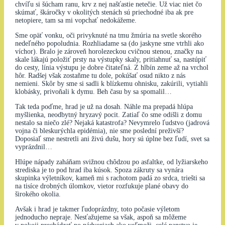
chvíľu si šúcham ranu, krv z nej našťastie netečie. Už viac niet čo
skúmať, škáročky v okolitých stenách sú priechodné iba ak pre
netopiere, tam sa mi vopchať nedokážeme.
Sme opäť vonku, oči privyknuté na tmu žmúria na svetle skorého
nedeľného popoludnia. Rozhliadame sa (do jaskyne sme vtrhli ako
víchor). Bralo je zároveň horolezeckou cvičnou stenou, značky na
skale lákajú položiť prsty na výstupky skaly, pritiahnuť sa, nastúpiť
do cesty, línia výstupu je dobre čitateľná. Z hlbín zeme až na vrchol
hôr. Radšej však zostaňme tu dole, pokúšať osud nikto z nás
nemieni. Skôr by sme si sadli k blízkemu ohnisku, zakúrili, vytiahli
klobásky, privoňali k dymu. Beh času by sa spomalil…
Tak teda poďme, hrad je už na dosah. Náhle ma prepadá hlúpa
myšlienka, neodbytný hryzavý pocit. Zatiaľ čo sme odišli z domu
nestalo sa niečo zlé? Nejaká katastrofa? Nevymrelo ľudstvo (jadrová
vojna či bleskurýchla epidémia), nie sme poslední preživší?
Doposiaľ sme nestretli ani živú dušu, hory sú úplne bez ľudí, svet sa
vyprázdnil…
Hlúpe nápady zaháňam svižnou chôdzou po asfaltke, od lyžiarskeho
strediska je to pod hrad iba kúsok. Spoza zákruty sa vynára
skupinka výletníkov, kameň mi s rachotom padá zo srdca, triešti sa
na tisíce drobných úlomkov, vietor rozfukuje plané obavy do
širokého okolia.
Avšak i hrad je takmer ľudoprázdny, toto počasie výletom
jednoducho nepraje. Nesťažujeme sa však, aspoň sa môžeme