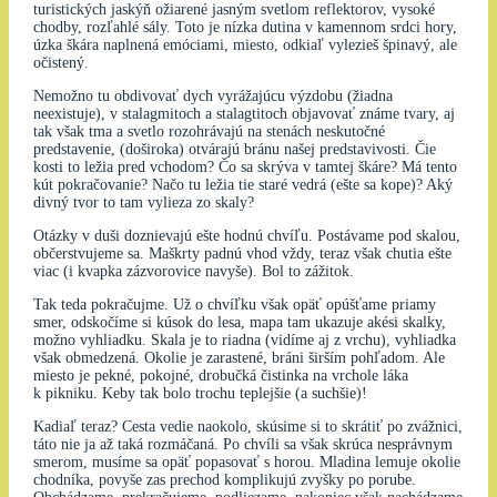
turistických jaskýň ožiarené jasným svetlom reflektorov, vysoké
chodby, rozľahlé sály. Toto je nízka dutina v kamennom srdci hory,
úzka škára naplnená emóciami, miesto, odkiaľ vylezieš špinavý, ale
očistený.
Nemožno tu obdivovať dych vyrážajúcu výzdobu (žiadna
neexistuje), v stalagmitoch a stalagtitoch objavovať známe tvary, aj
tak však tma a svetlo rozohrávajú na stenách neskutočné
predstavenie, (doširoka) otvárajú bránu našej predstavivosti. Čie
kosti to ležia pred vchodom? Čo sa skrýva v tamtej škáre? Má tento
kút pokračovanie? Načo tu ležia tie staré vedrá (ešte sa kope)? Aký
divný tvor to tam vylieza zo skaly?
Otázky v duši doznievajú ešte hodnú chvíľu. Postávame pod skalou,
občerstvujeme sa. Maškrty padnú vhod vždy, teraz však chutia ešte
viac (i kvapka zázvorovice navyše). Bol to zážitok.
Tak teda pokračujme. Už o chvíľku však opäť opúšťame priamy
smer, odskočíme si kúsok do lesa, mapa tam ukazuje akési skalky,
možno vyhliadku. Skala je to riadna (vidíme aj z vrchu), vyhliadka
však obmedzená. Okolie je zarastené, bráni širším pohľadom. Ale
miesto je pekné, pokojné, drobučká čistinka na vrchole láka
k pikniku. Keby tak bolo trochu teplejšie (a suchšie)!
Kadiaľ teraz? Cesta vedie naokolo, skúsime si to skrátiť po zvážnici,
táto nie ja až taká rozmáčaná. Po chvíli sa však skrúca nesprávnym
smerom, musíme sa opäť popasovať s horou. Mladina lemuje okolie
chodníka, povyše zas prechod komplikujú zvyšky po porube.