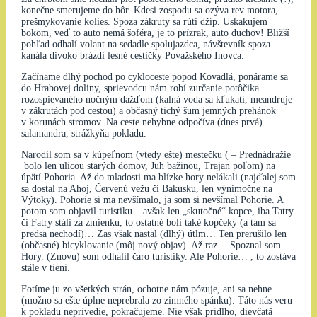
konečne smerujeme do hôr. Kdesi zospodu sa ozýva rev motora,
prešmykovanie kolies. Spoza zákruty sa rúti džíp. Uskakujem
bokom, veď to auto nemá šoféra, je to prízrak, auto duchov! Bližší
pohľad odhalí volant na sedadle spolujazdca, návštevník spoza
kanála divoko brázdi lesné cestičky Považského Inovca.
Začíname dlhý pochod po cykloceste popod Kovadlá, ponárame sa
do Hrabovej doliny, sprievodcu nám robí zurčanie potôčika
rozospievaného nočným dažďom (kalná voda sa kľukatí, meandruje
v zákrutách pod cestou) a občasný tichý šum jemných prehánok
v korunách stromov. Na ceste nehybne odpočíva (dnes prvá)
salamandra, strážkyňa pokladu.
Narodil som sa v kúpeľnom (vtedy ešte) mestečku ( – Prednádražie
bolo len ulicou starých domov, Juh bažinou, Trajan poľom) na
úpätí Pohoria. Až do mladosti ma blízke hory nelákali (najďalej som
sa dostal na Ahoj, Červenú vežu či Bakusku, len výnimočne na
Výtoky). Pohorie si ma nevšímalo, ja som si nevšímal Pohorie. A
potom som objavil turistiku – avšak len „skutočné“ kopce, iba Tatry
či Fatry stáli za zmienku, to ostatné boli také kopčeky (a tam sa
predsa nechodí)… Zas však nastal (dlhý) útlm… Ten prerušilo len
(občasné) bicyklovanie (môj nový objav). Až raz… Spoznal som
Hory. (Znovu) som odhalil čaro turistiky. Ale Pohorie… , to zostáva
stále v tieni.
Fotíme ju zo všetkých strán, ochotne nám pózuje, ani sa nehne
(možno sa ešte úplne neprebrala zo zimného spánku). Táto nás veru
k pokladu neprivedie, pokračujeme. Nie však pridlho, dievčatá