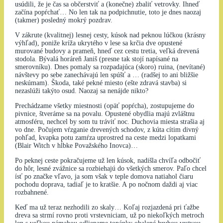
usúdili, že je čas sa občerstviť a (konečne) zbaliť vetrovky. Ihneď
začína popŕchať… No len tak na podpichnutie, toto je dnes naozaj
(takmer) posledný mokrý pozdrav.
V zákrute (kvalitnej) lesnej cesty, kúsok nad peknou lúčkou (krásny
výhľad), poniže kríža ukrytého v lese sa krčia dve opustené
murované budovy a prameň, hneď cez cestu tretia, veľká drevená
stodola. Bývalá horáreň Janiš (presne tak stojí napísané na
smerovníku). Dnes pomaly sa rozpadajúca (skoro) ruina, (nevítané)
návštevy po sebe zanechávajú len spúšť a … (radšej to ani bližšie
neskúmam). Škoda, také pekné miesto (ešte zdravá stavba) si
nezaslúži takýto osud. Naozaj sa nenájde nikto?
Prechádzame všetky miestnosti (opäť popŕcha), zostupujeme do
pivnice, štveráme sa na povalu. Opustené obydlia majú zvláštnu
atmosféru, nechcel by som tu tráviť noc. Duchovia miesta strašia aj
vo dne. Počujem vŕzganie drevených schodov, z kúta cítim divný
pohľad, kvapka potu zamŕza uprostred na ceste medzi lopatkami
(Blair Witch v hĺbke Považského Inovca)…
Po peknej ceste pokračujeme už len kúsok, nadišla chvíľa odbočiť
do hôr, lesné zvážnice sa rozbiehajú do všetkých smerov. Paľo chcel
ísť po značke vľavo, ja som však v teple domova natiahol čiaru
pochodu doprava, tadiaľ je to kratšie. A po nočnom daždi aj viac
rozbahnené.
Keď ma už teraz nezhodili zo skaly… Koľaj rozjazdená pri ťažbe
dreva sa strmí rovno proti vrstevniciam, už po niekoľkých metroch