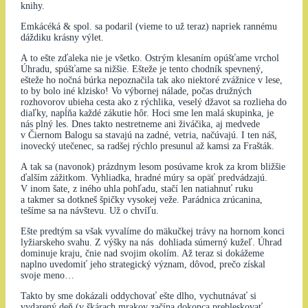
knihy.
Emkácéká & spol. sa podaril (vieme to už teraz) napriek rannému
dáždiku krásny výlet.
A to ešte zďaleka nie je všetko. Ostrým klesaním opúšťame vrchol
Úhradu, spúšťame sa nižšie. Ešteže je tento chodník spevnený,
ešteže ho nočná búrka nepoznačila tak ako niektoré zvážnice v lese,
to by bolo iné klzisko! Vo výbornej nálade, počas družných
rozhovorov ubieha cesta ako z rýchlika, veselý džavot sa rozlieha do
diaľky, napĺňa každé zákutie hôr. Hoci sme len malá skupinka, je
nás plný les. Dnes takto nestretneme ani živáčika, aj medvede
v Čiernom Balogu sa stavajú na zadné, vetria, načúvajú. I ten náš,
inovecký utečenec, sa radšej rýchlo presunul až kamsi za Frašták.
A tak sa (navonok) prázdnym lesom posúvame krok za krom bližšie
ďalším zážitkom. Vyhliadka, hradné múry sa opäť predvádzajú.
V inom šate, z iného uhla pohľadu, stačí len natiahnuť ruku
a takmer sa dotkneš špičky vysokej veže. Parádnica zrúcanina,
tešíme sa na návštevu. Už o chvíľu.
Ešte predtým sa však vyvalíme do mäkučkej trávy na hornom konci
lyžiarskeho svahu. Z výšky na nás dohliada súmerný kužeľ. Úhrad
dominuje kraju, čnie nad svojim okolím. Až teraz si dokážeme
naplno uvedomiť jeho strategický význam, dôvod, prečo získal
svoje meno…
Takto by sme dokázali oddychovať ešte dlho, vychutnávať si
vydarený deň (v škárach mrakov začína dokonca prebleskovať