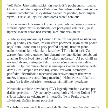
Volá Paľo. Jeho optimistický tón nepripúšťa pochybnosti. Ideme.
O pár minút telefonujem s Ľubošom. Nebudem predsa moknúť sám,
skúsim namotivovať aj cyklistov. Sadám za počítač, formulujem
výzvu. Turisti ani cyklisti dnes doma sedieť nebudú!
Hoci sa navonok tvárim pokojne, pri pohľade na bežiace stierače
strácam optimizmus (spolucestujúca pochybuje celú cestu, ja sa
úporne snažím držať nad vecou). Keď sme však už tu…
V ešte spiacej zmoknutej Hornej Dolnej by nevyhnal na ulicu ani
psa, aj hodiny (na plote) zastali včera podvečer. Kým sa mi podarí
nájsť auto, ktoré sem na prvý pohľad nepatrí, urobím jedno
nedobrovoľné koliesko okolo kostolov. TT, to budú naši. Za
zarosenými, dobre utesnenými oknami nevidno žiadny pohyb, ani
známku života (veď kto by už v takom nečase…). Až po chvíli sa
otvárajú dvere, vystupuje Paľo. Tak srdečne sme sa veru dávno
nevítali! Optimizmus a obavy sa miešajú s kvapkami ustávajúceho
dažďa (už ukvapne len kde-tu), vôňou zázvoru, nesmelými
pohľadmi účastníčok a machovským sebavedomým úsmevom
mužov (dnes sme v absolútnej menšine). Nebudeme tu čakať do
zajtra (na lepšie počasie), nezostáva nám nič iné, vyrážame.
Novodobé atrakcie novodobej (TV) legendy musíme zvečniť pre
ďalšie generácie – „Vy ste vtedy naozaj boli v Hornej Dolnej ?!?“
(Nová Lehota sa koketne pýri, mestečko Twin Peaks bledne
závisťou). Začína jemne popŕchať.
Za chrbtom sme nechali plot posledného domu, prudko klesáme (!),