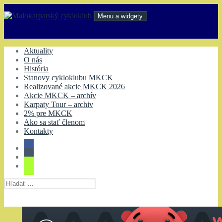
Preskočiť
na
Menu a widgety
obsah
Malokarpatský cykloklub
Aktuality
O nás
História
Stanovy cykloklubu MKCK
Realizované akcie MKCK 2026
Akcie MKCK – archív
Karpaty Tour – archiv
2% pre MKCK
Ako sa stať členom
Kontakty
Hľadať: