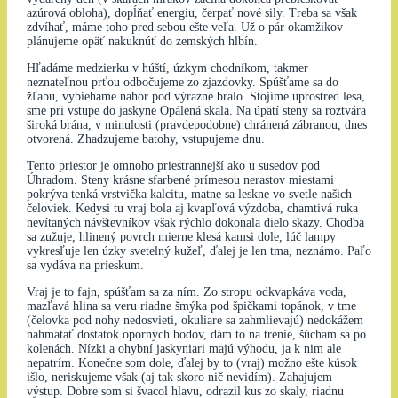
azúrová obloha), dopĺňať energiu, čerpať nové sily. Treba sa však
zdvíhať, máme toho pred sebou ešte veľa. Už o pár okamžikov
plánujeme opäť nakuknúť do zemských hlbín.
Hľadáme medzierku v húští, úzkym chodníkom, takmer
neznateľnou prťou odbočujeme zo zjazdovky. Spúšťame sa do
žľabu, vybiehame nahor pod výrazné bralo. Stojíme uprostred lesa,
sme pri vstupe do jaskyne Opálená skala. Na úpätí steny sa roztvára
široká brána, v minulosti (pravdepodobne) chránená zábranou, dnes
otvorená. Zhadzujeme batohy, vstupujeme dnu.
Tento priestor je omnoho priestrannejší ako u susedov pod
Úhradom. Steny krásne sfarbené prímesou nerastov miestami
pokrýva tenká vrstvička kalcitu, matne sa leskne vo svetle našich
čeloviek. Kedysi tu vraj bola aj kvapľová výzdoba, chamtivá ruka
nevítaných návštevníkov však rýchlo dokonala dielo skazy. Chodba
sa zužuje, hlinený povrch mierne klesá kamsi dole, lúč lampy
vykresľuje len úzky svetelný kužeľ, ďalej je len tma, neznámo. Paľo
sa vydáva na prieskum.
Vraj je to fajn, spúšťam sa za ním. Zo stropu odkvapkáva voda,
mazľavá hlina sa veru riadne šmýka pod špičkami topánok, v tme
(čelovka pod nohy nedosvieti, okuliare sa zahmlievajú) nedokážem
nahmatať dostatok oporných bodov, dám to na trenie, šúcham sa po
kolenách. Nízki a ohybní jaskyniari majú výhodu, ja k nim ale
nepatrím. Konečne som dole, ďalej by to (vraj) možno ešte kúsok
išlo, neriskujeme však (aj tak skoro nič nevidím). Zahajujem
výstup. Dobre som si švacol hlavu, odrazil kus zo skaly, riadnu