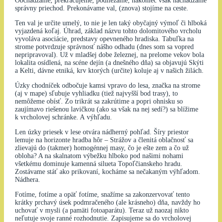
Obchádzame, prekračujeme, podliezame, nakoniec však nachádzame
správny priechod. Prekonávame val, (znova) stojíme na ceste.
Ten val je určite umelý, to nie je len taký obyčajný výmoľ či hlboká
vyjazdená koľaj. Úhrad, základ názvu tohto dolomitového vrcholu
vyvoláva asociácie, predstavy opevneného hradiska. Tabuľka na
strome potvrdzuje správnosť nášho odhadu (dnes som sa vopred
nepripravoval). Už v mladšej dobe železnej, na prelome vekov bola
lokalita osídlená, na scéne dejín (a dnešného dňa) sa objavujú Skýti
a Kelti, dávne etniká, krv ktorých (určite) koluje aj v našich žilách.
Úzky chodníček odbočuje kamsi vpravo do lesa, značka na strome
(aj v mape) sľubuje vyhliadku (tiež najvyšší bod trasy), to
nemôžeme obísť. Zo trikrát sa zakrútime a popri ohnisku so
zaujímavo riešenou lavičkou (ako sa však na nej sedí?) sa blížime
k vrcholovej schránke. A výhľadu.
Len úzky priesek v lese otvára nádherný pohľad. Šíry priestor
lemuje na horizonte hradba hôr – Strážov a členitá oblačnosť sa
zlievajú do (takmer) homogénnej masy, čo je ešte zem a čo už
obloha? A na skalnatom výbežku hlboko pod našimi nohami
všetkému dominuje kamenná silueta Topoľčianskeho hradu.
Zostávame stáť ako prikovaní, kocháme sa nečakaným výhľadom.
Nádhera.
Fotíme, fotíme a opäť fotíme, snažíme sa zakonzervovať tento
krátky prchavý úsek podmračeného (ale krásneho) dňa, navždy ho
uchovať v mysli (a pamäti fotoaparátu). Teraz už naozaj nikto
neľutuje svoje ranné rozhodnutie. Zapisujeme sa do vrcholovej