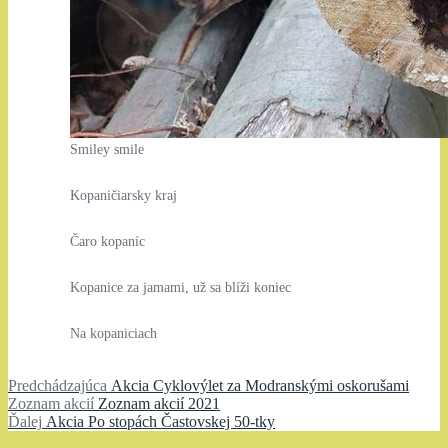
Smiley smile
Kopaničiarsky kraj
Čaro kopaníc
Kopanice za jamami, už sa blíži koniec
Na kopaniciach
Navigácia
Predchádzajúci
Predchádzajúca
Akcia Cyklovýlet za Modranskými oskorušami
Zoznam
článok:
Zoznam akcií
Zoznam akcií 2021
v
Ďalší
akcií:
Ďalej
Akcia Po stopách Častovskej 50-tky
článku
článok: