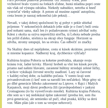
Paľo pôvodne plánoval prebehnúť cez Smutný vŕšok, jeho
vrcholové bralo vyzerá na fotkách sľubne, hustá mladina popri ceste
nás však od výstupu odrádza. Niekedy nabudúce, netreba si hneď
vystrieľať všetky náboje. A potom už musíme zapnúť autopilota,
cesta lesom je naozaj nekonečná (ale pekná)…
Nevadí, v takej dobrej spoločnosti by aj pobyt v pekle ubiehal
príjemne. V nekonečných debatách (ešte stále je o čom!) beží cesta
pod nohami sama, stačí len (v požadovanom rytme) zdvíhať nohy.
Kdesi z okolia sa ozýva nepretržitá streľba, tá Lehota nebude predsa
len príliš ďaleko, strelnica na okraji obce funguje. Horizont sa
zdvíha, stromy ustupujú, les sa otvára. Čas odbočiť zo značky.
Na Skaliny dnes už nepôjdeme, cestu si kúsok skrátime, prezrieme
si miestne kopanice. Nádherný kraj, dychberúce výhľady!
Kultúrna krajina Pohoria sa koketne predvádza, ukazuje svoju
krásnu tvár, ladné krivky. Hlavný hrebeň sa vlní len kúsok povyše,
priamo nad našimi hlavami, zarastené húštiny striedajú zelené lúčky,
z kríkov vykúkajú červené strechy usadlostí. Lazy sú čarovné
v každej ročnej dobe, za každého počasia. V tomto kraji som
privandrovalcom (i keď som sa narodil len neďaleko). Moje gény sú
po dlhé generácie hlboko zakorenené na Liptove, v Rajci i Malých
Karpatoch, moji dávni predkovia žili (pravdepodobne) v jaskyni
Cromagnonu (to by vysvetľovalo mnohé). Kultúrna krajina Pohoria,
ešte som sa v nej nedokázal úplne zakoreniť (predsa len, som iba
prvá generácia), ale semienko už pučí, obal praská, klíčky sa derú
von. Mám plán (ale o tom sa verejne nehovorí).