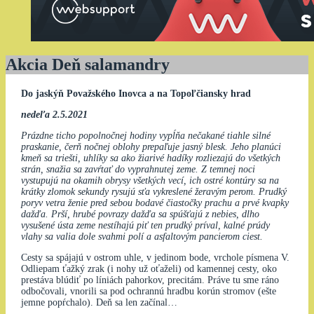
Akcia Deň salamandry
Do jaskýň Považského Inovca a na Topoľčiansky hrad
nedeľa 2.5.2021
Prázdne ticho popolnočnej hodiny vypĺňa nečakané tiahle silné
praskanie, čerň nočnej oblohy prepaľuje jasný blesk. Jeho planúci
kmeň sa triešti, uhlíky sa ako žiarivé hadíky rozliezajú do všetkých
strán, snažia sa zavŕtať do vyprahnutej zeme. Z temnej noci
vystupujú na okamih obrysy všetkých vecí, ich ostré kontúry sa na
krátky zlomok sekundy rysujú sťa vykreslené žeravým perom. Prudký
poryv vetra ženie pred sebou bodavé čiastočky prachu a prvé kvapky
dažďa. Prší, hrubé povrazy dažďa sa spúšťajú z nebies, dlho
vysušené ústa zeme nestíhajú piť ten prudký príval, kalné prúdy
vlahy sa valia dole svahmi polí a asfaltovým pancierom ciest.
Cesty sa spájajú v ostrom uhle, v jedinom bode, vrchole písmena V.
Odliepam ťažký zrak (i nohy už oťaželi) od kamennej cesty, oko
prestáva blúdiť po líniách pahorkov, precitám. Práve tu sme ráno
odbočovali, vnorili sa pod ochrannú hradbu korún stromov (ešte
jemne popŕchalo). Deň sa len začínal…