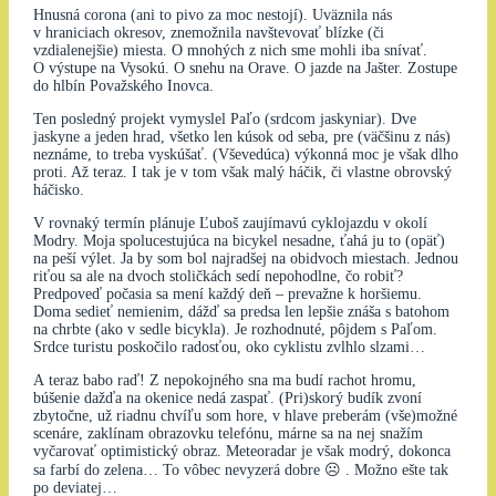
Hnusná corona (ani to pivo za moc nestojí). Uväznila nás
v hraniciach okresov, znemožnila navštevovať blízke (či
vzdialenejšie) miesta. O mnohých z nich sme mohli iba snívať.
O výstupe na Vysokú. O snehu na Orave. O jazde na Jašter. Zostupe
do hlbín Považského Inovca.
Ten posledný projekt vymyslel Paľo (srdcom jaskyniar). Dve
jaskyne a jeden hrad, všetko len kúsok od seba, pre (väčšinu z nás)
neznáme, to treba vyskúšať. (Vševedúca) výkonná moc je však dlho
proti. Až teraz. I tak je v tom však malý háčik, či vlastne obrovský
háčisko.
V rovnaký termín plánuje Ľuboš zaujímavú cyklojazdu v okolí
Modry. Moja spolucestujúca na bicykel nesadne, ťahá ju to (opäť)
na peší výlet. Ja by som bol najradšej na obidvoch miestach. Jednou
riťou sa ale na dvoch stoličkách sedí nepohodlne, čo robiť?
Predpoveď počasia sa mení každý deň – prevažne k horšiemu.
Doma sedieť nemienim, dážď sa predsa len lepšie znáša s batohom
na chrbte (ako v sedle bicykla). Je rozhodnuté, pôjdem s Paľom.
Srdce turistu poskočilo radosťou, oko cyklistu zvlhlo slzami…
A teraz babo raď! Z nepokojného sna ma budí rachot hromu,
búšenie dažďa na okenice nedá zaspať. (Pri)skorý budík zvoní
zbytočne, už riadnu chvíľu som hore, v hlave preberám (vše)možné
scenáre, zaklínam obrazovku telefónu, márne sa na nej snažím
vyčarovať optimistický obraz. Meteoradar je však modrý, dokonca
sa farbí do zelena… To vôbec nevyzerá dobre ☹ . Možno ešte tak
po deviatej…