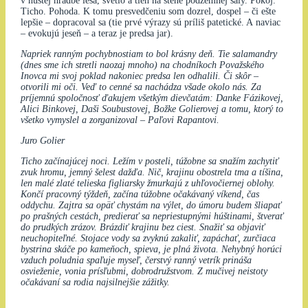
v hustej hradbe lesa, svetlo a tieň na stene podzemnej sály. Pokoj.
Ticho. Pohoda. K tomu presvedčeniu som dozrel, dospel – či ešte
lepšie – dopracoval sa (tie prvé výrazy sú príliš patetické. A naviac
– evokujú jeseň – a teraz je predsa jar).
Napriek ranným pochybnostiam to bol krásny deň. Tie salamandry
(dnes sme ich stretli naozaj mnoho) na chodníkoch Považského
Inovca mi svoj poklad nakoniec predsa len odhalili. Či skôr –
otvorili mi oči. Veď to cenné sa nachádza všade okolo nás. Za
príjemnú spoločnosť ďakujem všetkým dievčatám: Danke Fázikovej,
Alici Binkovej, Daši Soubustovej, Božke Golierovej a tomu, ktorý to
všetko vymyslel a zorganizoval – Paľovi Rapantovi.
Juro Golier
Ticho začínajúcej noci. Ležím v posteli, túžobne sa snažím zachytiť
zvuk hromu, jemný šelest dažďa. Nič, krajinu obostrela tma a tíšina,
len malé zlaté telieska figliarsky žmurkajú z uhľovočiernej oblohy.
Končí pracovný týždeň, začína túžobne očakávaný víkend, čas
oddychu. Zajtra sa opäť chystám na výlet, do úmoru budem šliapať
po prašných cestách, predierať sa nepriestupnými húštinami, štverať
do prudkých zrázov. Brázdiť krajinu bez ciest. Snažiť sa objaviť
neuchopiteľné. Stojace vody sa zvyknú zakaliť, zapáchať, zurčiaca
bystrina skáče po kameňoch, spieva, je plná života. Nehybný horúci
vzduch poludnia spaľuje myseľ, čerstvý ranný vetrík prináša
osvieženie, vonia prísľubmi, dobrodružstvom. Z mučivej neistoty
očakávaní sa rodia najsilnejšie zážitky.