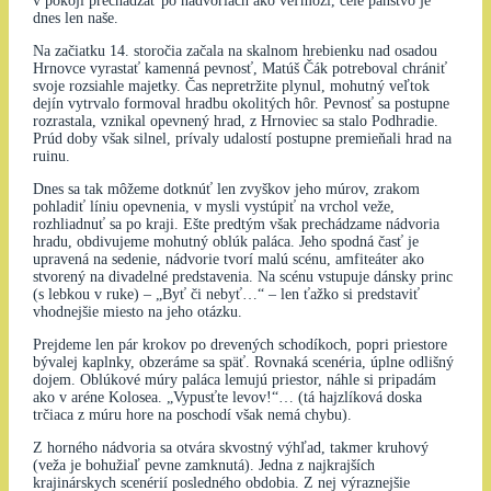
v pokoji prechádzať po nádvoriach ako veľmoži, celé panstvo je
dnes len naše.
Na začiatku 14. storočia začala na skalnom hrebienku nad osadou
Hrnovce vyrastať kamenná pevnosť, Matúš Čák potreboval chrániť
svoje rozsiahle majetky. Čas nepretržite plynul, mohutný veľtok
dejín vytrvalo formoval hradbu okolitých hôr. Pevnosť sa postupne
rozrastala, vznikal opevnený hrad, z Hrnoviec sa stalo Podhradie.
Prúd doby však silnel, prívaly udalostí postupne premieňali hrad na
ruinu.
Dnes sa tak môžeme dotknúť len zvyškov jeho múrov, zrakom
pohladiť líniu opevnenia, v mysli vystúpiť na vrchol veže,
rozhliadnuť sa po kraji. Ešte predtým však prechádzame nádvoria
hradu, obdivujeme mohutný oblúk paláca. Jeho spodná časť je
upravená na sedenie, nádvorie tvorí malú scénu, amfiteáter ako
stvorený na divadelné predstavenia. Na scénu vstupuje dánsky princ
(s lebkou v ruke) – „Byť či nebyť…“ – len ťažko si predstaviť
vhodnejšie miesto na jeho otázku.
Prejdeme len pár krokov po drevených schodíkoch, popri priestore
bývalej kaplnky, obzeráme sa späť. Rovnaká scenéria, úplne odlišný
dojem. Oblúkové múry paláca lemujú priestor, náhle si pripadám
ako v aréne Kolosea. „Vypusťte levov!“… (tá hajzlíková doska
trčiaca z múru hore na poschodí však nemá chybu).
Z horného nádvoria sa otvára skvostný výhľad, takmer kruhový
(veža je bohužiaľ pevne zamknutá). Jedna z najkrajších
krajinárskych scenérií posledného obdobia. Z nej výraznejšie