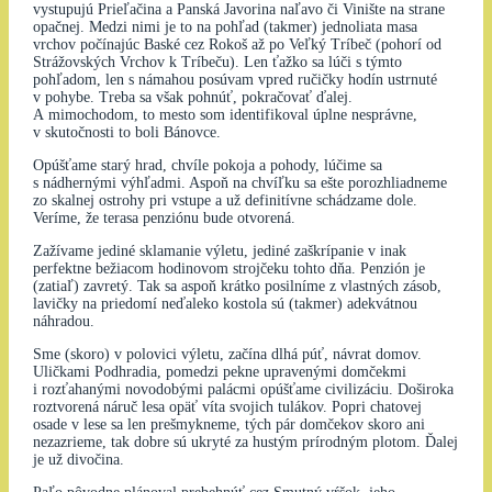
vystupujú Prieľačina a Panská Javorina naľavo či Vinište na strane
opačnej. Medzi nimi je to na pohľad (takmer) jednoliata masa
vrchov počínajúc Baské cez Rokoš až po Veľký Tríbeč (pohorí od
Strážovských Vrchov k Tríbeču). Len ťažko sa lúči s týmto
pohľadom, len s námahou posúvam vpred ručičky hodín ustrnuté
v pohybe. Treba sa však pohnúť, pokračovať ďalej.
A mimochodom, to mesto som identifikoval úplne nesprávne,
v skutočnosti to boli Bánovce.
Opúšťame starý hrad, chvíle pokoja a pohody, lúčime sa
s nádhernými výhľadmi. Aspoň na chvíľku sa ešte porozhliadneme
zo skalnej ostrohy pri vstupe a už definitívne schádzame dole.
Veríme, že terasa penziónu bude otvorená.
Zažívame jediné sklamanie výletu, jediné zaškrípanie v inak
perfektne bežiacom hodinovom strojčeku tohto dňa. Penzión je
(zatiaľ) zavretý. Tak sa aspoň krátko posilníme z vlastných zásob,
lavičky na priedomí neďaleko kostola sú (takmer) adekvátnou
náhradou.
Sme (skoro) v polovici výletu, začína dlhá púť, návrat domov.
Uličkami Podhradia, pomedzi pekne upravenými domčekmi
i rozťahanými novodobými palácmi opúšťame civilizáciu. Doširoka
roztvorená náruč lesa opäť víta svojich tulákov. Popri chatovej
osade v lese sa len prešmykneme, tých pár domčekov skoro ani
nezazrieme, tak dobre sú ukryté za hustým prírodným plotom. Ďalej
je už divočina.