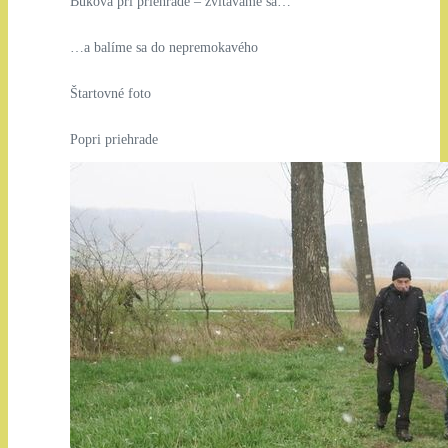
Buková pri priehrade – zvítavame sa…
…a balíme sa do nepremokavého
Štartovné foto
Popri priehrade