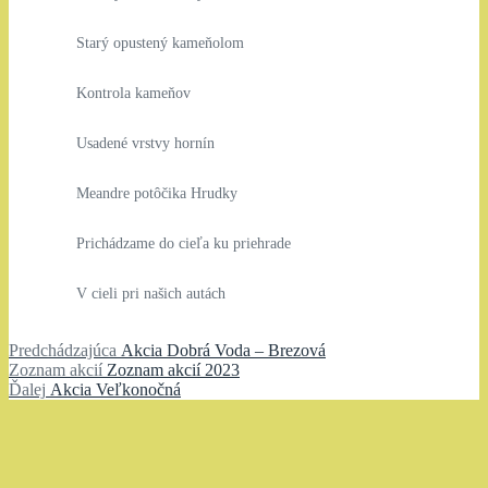
Starý opustený kameňolom
Kontrola kameňov
Usadené vrstvy hornín
Meandre potôčika Hrudky
Prichádzame do cieľa ku priehrade
V cieli pri našich autách
Navigácia
Predchádzajúci
Predchádzajúca
Akcia Dobrá Voda – Brezová
Zoznam
článok:
Zoznam akcií
Zoznam akcií 2023
v
Ďalší
akcií:
Ďalej
Akcia Veľkonočná
článku
článok: