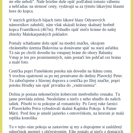
ste ešte neboli“. Naše hriešne duše opäť podľahnú tomuto vábeniu
a nehľadiac na strmosť cesty, vydávajú sa za týmito lákavými hlasmi
hore do kopca.
V starých gréckych bájach tieto lákavé hlasy Odyseových
námorníkov zahubili, nám však ukázali krásny skalnatý hrebeň
kopca Františková (467m). Pribudlo opäť niečo krásne do našej
zbierky Malokarpatských pokladov.
Pomaly schádzame dolu opäť na modrú značku, okrajom
chráneného územia Bukovina sa dostávame späť na starú asfaltku.
Tá nás po chvíli dovedie ku vstupnej bráne do obory Balunky.
Vstup je len pre prominentných, nám postačí len pohľad cez bránu
a malé foto.
Cestička popri Funešskom potoku nás dovedie na štátnu cestu.
S trochou opatrnosti sa po nej presúvame do dediny Plavecký Peter.
Tu zabočujeme z hlavnej doprava a cestička po žltej značke, popri
potoku Hrudky nás opäť privádza do „vnútrozemia“.
Dolina je posiata nekonečným kobercom medvedieho cesnaku. Tu
jasne prevláda zelená. Neodoláme a niečo z neho ubudlo do našich
tašiek. Pôsobí to tu pokojne až romanticky. Po ľavej ruke farníci
z Plaveckého Petra vybudovali skalnú Kaplnku Pokoja k Panne
Márii. Pred ňou je umelé jazierko s ostrovčekom, na ktorom je malá
replika kostolíka.
Tu v tejto oáze pokoja sa zastavíme aj my a doprajeme si zaslúžený
odpočinok spojený s občerstvením. Ešte zostalo aj niečo z domácich