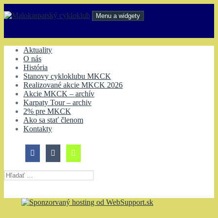
Preskočiť
na
Menu a widgety
obsah
Malokarpatský cykloklub
Aktuality
O nás
História
Stanovy cykloklubu MKCK
Realizované akcie MKCK 2026
Akcie MKCK – archív
Karpaty Tour – archiv
2% pre MKCK
Ako sa stať členom
Kontakty
Hľadať: