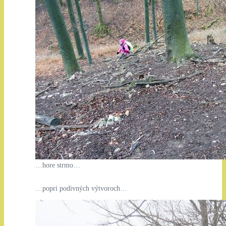
…hore strmo…
…popri podivných výtvoroch…