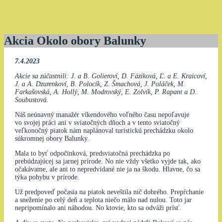
Akcia Okolo obory Balunky
7.4.2023
Akcie sa zúčastnili: J. a B. Golieroví, D. Fáziková, Ľ. a E. Kraicoví,
J. a A. Dzurenkoví, B. Polocík, Z. Šmachová, J. Poláček, M.
Farkašovská, A. Hollý, M. Modrovský, E. Zolvík, P. Rapant a D.
Soubustová.
Náš neúnavný manažér víkendového voľného času nepoľavuje
vo svojej práci ani v sviatočných dňoch a v tento sviatočný
veľkonočný piatok nám naplánoval turistickú prechádzku okolo
súkromnej obory Balunky.
Mala to byť odpočinková, predsviatočná prechádzka po
prebúdzajúcej sa jarnej prírode. No nie vždy všetko vyjde tak, ako
očakávame, ale ani to nepredvídané nie ja na škodu. Hlavne, čo sa
týka pohybu v prírode.
Už predpoveď počasia na piatok neveštila nič dobrého. Prepŕchanie
a sneženie po celý deň a teplota niečo málo nad nulou. Toto jar
nepripomínalo ani náhodou. No ktovie, kto sa odváži prísť.