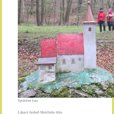
Spoločné foto
Lákavý hrebeň Motýlieho štítu