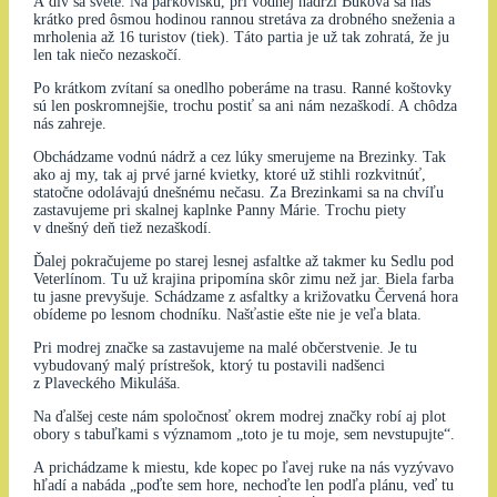
A div sa svete. Na parkovisku, pri vodnej nádrži Buková sa nás
krátko pred ôsmou hodinou rannou stretáva za drobného sneženia a
mrholenia až 16 turistov (tiek). Táto partia je už tak zohratá, že ju
len tak niečo nezaskočí.
Po krátkom zvítaní sa onedlho poberáme na trasu. Ranné koštovky
sú len poskromnejšie, trochu postiť sa ani nám nezaškodí. A chôdza
nás zahreje.
Obchádzame vodnú nádrž a cez lúky smerujeme na Brezinky. Tak
ako aj my, tak aj prvé jarné kvietky, ktoré už stihli rozkvitnúť,
statočne odolávajú dnešnému nečasu. Za Brezinkami sa na chvíľu
zastavujeme pri skalnej kaplnke Panny Márie. Trochu piety
v dnešný deň tiež nezaškodí.
Ďalej pokračujeme po starej lesnej asfaltke až takmer ku Sedlu pod
Veterlínom. Tu už krajina pripomína skôr zimu než jar. Biela farba
tu jasne prevyšuje. Schádzame z asfaltky a križovatku Červená hora
obídeme po lesnom chodníku. Našťastie ešte nie je veľa blata.
Pri modrej značke sa zastavujeme na malé občerstvenie. Je tu
vybudovaný malý prístrešok, ktorý tu postavili nadšenci
z Plaveckého Mikuláša.
Na ďalšej ceste nám spoločnosť okrem modrej značky robí aj plot
obory s tabuľkami s významom „toto je tu moje, sem nevstupujte“.
A prichádzame k miestu, kde kopec po ľavej ruke na nás vyzývavo
hľadí a nabáda „poďte sem hore, nechoďte len podľa plánu, veď tu