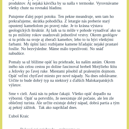
produktov. Aj nejaká kávička by sa našla v termoske. Vyrovnávame
všetky chute na rovnakú hladinu.
Putujeme ďalej popri potoku. Ten pekne meandruje, sem tam ho
prekračujeme, skrátka pohodička. Z letargie nás preberie starý
opustený kameňolom po pravej ruke. Je to krásna výstava
geologických štruktúr. Aj laik sa tu môže v pohode vynadívať ako sa
tu po milióny rokov usadzovali jednotlivé vrstvy. Okrem geológov
si tu prídu na svoje aj zberači kameňov, lebo to tu hýri všetkými
farbami. My úplní laici rozbíjame kamene hľadajúc nejaké prastaré
fosílie. No bezvýsledne. Máme málo trpezlivosti. No snáď
nabudúce.
Pomaly sa už blížime opäť ku priehrade, ku naším autám. Okrem
iného nás celou cestou po doline fascinoval hrebeň Motýlieho štítu
a Ježovky po ľavej ruke. Miestami pôsobil až pralesným dojmom.
Opäť veľmi chytľavé miesto pre nové nápady. Na dnes odolávame.
Určite to bude dobrý typ na niektorý z ďalších Malokarpatských
výletov.
Sme v cieli. Autá nás tu pekne čakajú. Všetko opäť dopadlo na
výbornú. Opäť sa potvrdilo, že neexistuje zlé počasie, ale len zle
oblečený turista. Ale určite existuje dobrý nápad, dobrá partia a tým
aj pekný zážitok. Tak ako napríklad dnes.
Ľuboš Kraic