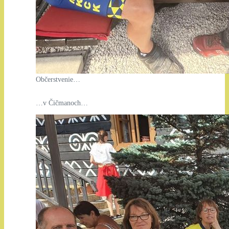
Občerstvenie…
…v Čičmanoch…