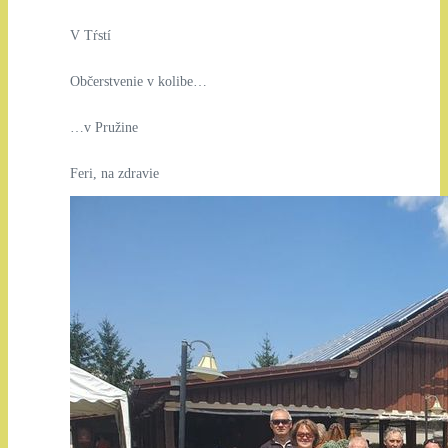
V Tŕstí
Občerstvenie v kolibe…
…v Pružine
Feri, na zdravie