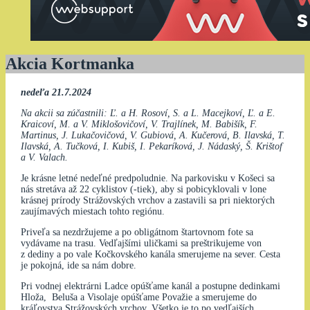
Akcia Kortmanka
nedeľa 21.7.2024
Na akcii sa zúčastnili: Ľ. a H. Rosoví, S. a L. Macejkoví, Ľ. a E.
Kraicoví, M. a V. Miklošovičoví, V. Trajlínek, M. Babišík, F.
Martinus, J. Lukačovičová, V. Gubiová, A. Kučerová, B. Ilavská, T.
Ilavská, A. Tučková, I. Kubiš, I. Pekaríková, J. Nádaský, Š. Krištof
a V. Valach.
Je krásne letné nedeľné predpoludnie. Na parkovisku v Košeci sa
nás stretáva až 22 cyklistov (-tiek), aby si pobicyklovali v lone
krásnej prírody Strážovských vrchov a zastavili sa pri niektorých
zaujímavých miestach tohto regiónu.
Priveľa sa nezdržujeme a po obligátnom štartovnom fote sa
vydávame na trasu. Vedľajšími uličkami sa preštrikujeme von
z dediny a po vale Kočkovského kanála smerujeme na sever. Cesta
je pokojná, ide sa nám dobre.
Pri vodnej elektrárni Ladce opúšťame kanál a postupne dedinkami
Hloža, Beluša a Visolaje opúšťame Považie a smerujeme do
kráľovstva Strážovských vrchov. Všetko je to po vedľajších