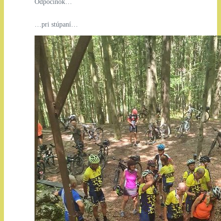
Odpočinok…
…pri stúpaní…