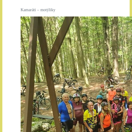
Kamaráti – motýliky