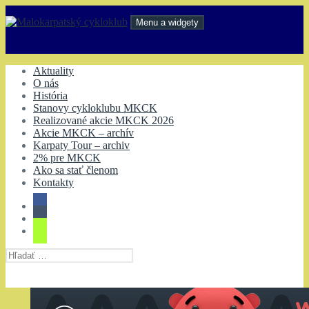
Preskočiť
na
Menu a widgety
obsah
Malokarpatský cykloklub
Aktuality
O nás
História
Stanovy cykloklubu MKCK
Realizované akcie MKCK 2026
Akcie MKCK – archív
Karpaty Tour – archiv
2% pre MKCK
Ako sa stať členom
Kontakty
Hľadať: