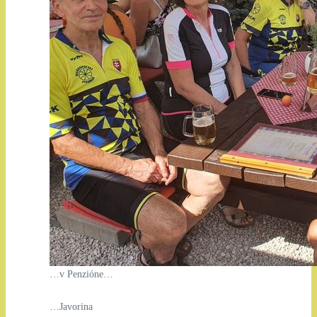
…v Penzióne…
…Javorina