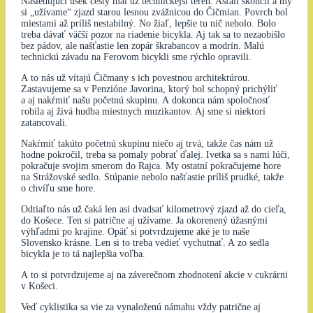
Nasledujúci úsek cesty mal už technickejší terén. Asfalt skončil a my
si „užívame“ zjazd starou lesnou zvážnicou do Čičmian. Povrch bol
miestami až príliš nestabilný. No žiaľ, lepšie tu nič nebolo. Bolo
treba dávať väčší pozor na riadenie bicykla. Aj tak sa to nezaobišlo
bez pádov, ale našťastie len zopár škrabancov a modrín. Malú
technickú závadu na Ferovom bicykli sme rýchlo opravili.
A to nás už vítajú Čičmany s ich povestnou architektúrou.
Zastavujeme sa v Penzióne Javorina, ktorý bol schopný prichýliť
a aj nakŕmiť našu početnú skupinu. A dokonca nám spoločnosť
robila aj živá hudba miestnych muzikantov. Aj sme si niektorí
zatancovali.
Nakŕmiť takúto početnú skupinu niečo aj trvá, takže čas nám už
hodne pokročil, treba sa pomaly pobrať ďalej. Ivetka sa s nami lúči,
pokračuje svojim smerom do Rajca. My ostatní pokračujeme hore
na Strážovské sedlo. Stúpanie nebolo našťastie príliš prudké, takže
o chvíľu sme hore.
Odtiaľto nás už čaká len asi dvadsať kilometrový zjazd až do cieľa,
do Košece. Ten si patrične aj užívame. Ja okorenený úžasnými
výhľadmi po krajine. Opäť si potvrdzujeme aké je to naše
Slovensko krásne. Len si to treba vedieť vychutnať. A zo sedla
bicykla je to tá najlepšia voľba.
A to si potvrdzujeme aj na záverečnom zhodnotení akcie v cukrárni
v Košeci.
Veď cyklistika sa vie za vynaloženú námahu vždy patrične aj