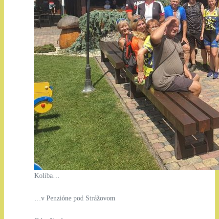
Koliba…
…v Penzióne pod Strážovom