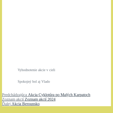
Vyhodnotenie akcie v cieli
Spokojný bol aj Vlado
Navigácia
Predchádzajúci
Predchádzajúca
Akcia Cyklotúra po Malých Karpatoch
Zoznam
článok:
Zoznam akcií
Zoznam akcií 2024
v
Ďalší
akcií:
Ďalej
Akcia Berounsko
článku
článok: