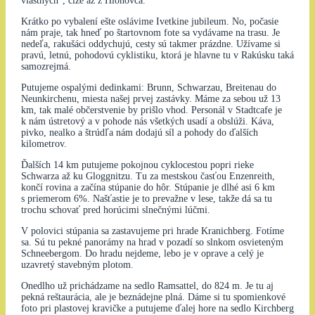
vlastných“, čiže až z Hlohovca.
Krátko po vybalení ešte oslávime Ivetkine jubileum. No, počasie
nám praje, tak hneď po štartovnom fote sa vydávame na trasu. Je
nedeľa, rakušáci oddychujú, cesty sú takmer prázdne. Užívame si
pravú, letnú, pohodovú cyklistiku, ktorá je hlavne tu v Rakúsku taká
samozrejmá.
Putujeme ospalými dedinkami: Brunn, Schwarzau, Breitenau do
Neunkirchenu, miesta našej prvej zastávky. Máme za sebou už 13
km, tak malé občerstvenie by prišlo vhod. Personál v Stadtcafe je
k nám ústretový a v pohode nás všetkých usadí a obslúži. Káva,
pivko, nealko a štrúdľa nám dodajú síl a pohody do ďalších
kilometrov.
Ďalších 14 km putujeme pokojnou cyklocestou popri rieke
Schwarza až ku Gloggnitzu. Tu za mestskou časťou Enzenreith,
končí rovina a začína stúpanie do hôr. Stúpanie je dlhé asi 6 km
s priemerom 6%. Našťastie je to prevažne v lese, takže dá sa tu
trochu schovať pred horúcimi slnečnými lúčmi.
V polovici stúpania sa zastavujeme pri hrade Kranichberg. Fotíme
sa. Sú tu pekné panorámy na hrad v pozadí so slnkom osvieteným
Schneebergom. Do hradu nejdeme, lebo je v oprave a celý je
uzavretý stavebným plotom.
Onedlho už prichádzame na sedlo Ramsattel, do 824 m. Je tu aj
pekná reštaurácia, ale je beznádejne plná. Dáme si tu spomienkové
foto pri plastovej kravičke a putujeme ďalej hore na sedlo Kirchberg