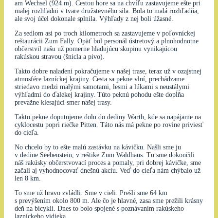
am Wechsel (924 m). Cestou hore sa na chvíľu zastavujeme ešte pri
malej rozhľadni v tvare družstevného sila. Bola to malá rozhľadňa,
ale svoj účel dokonale splnila. Výhľady z nej boli úžasné.
Za sedlom asi po troch kilometroch sa zastavujeme v poľovníckej
reštaurácii Zum Fally. Opäť bol personál ústretový a plnohodnotne
občerstvil našu už pomerne hladujúcu skupinu vynikajúcou
rakúskou stravou (šnicla a pivo).
Takto dobre naladení pokračujeme v našej trase, teraz už v ozajstnej
atmosfére lazníckej krajiny. Cesta sa pekne vlní, prechádzame
striedavo medzi malými samotami, lesmi a lúkami s neustálymi
výhľadmi do ďalekej krajiny. Túto peknú pohodu ešte dopĺňa
prevažne klesajúci smer našej trasy.
Takto pekne doputujeme dolu do dediny Warth, kde sa napájame na
cyklocestu popri riečke Pitten. Táto nás má pekne po rovine priviesť
do cieľa.
No chcelo by to ešte malú zastávku na kávičku. Našli sme ju
v dedine Seebenstein, v reštike Zum Waldhaus. Tu sme dokončili
náš rakúsky občerstvovací proces a pomaly, pri dobrej kávičke, sme
začali aj vyhodnocovať dnešnú akciu. Veď do cieľa nám chýbalo už
len 8 km.
To sme už hravo zvládli. Sme v cieli. Prešli sme 64 km
s prevýšením okolo 800 m. Ale čo je hlavné, zasa sme prežili krásny
deň na bicykli. Dnes to bolo spojené s poznávaním rakúskeho
lazníckeho vidieka.