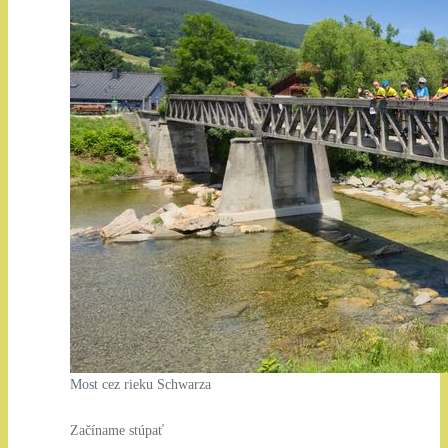
Most cez rieku Schwarza
Začíname stúpať