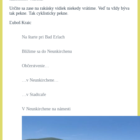
Určite sa zase na rakúsky vidiek niekedy vrátime. Veď tu vždy býva
tak pekne. Tak cyklisticky pekne.
Ľuboš Kraic
Na štarte pri Bad Erlach
Blížime sa do Neunkirchenu
Občerstvenie…
…v Neunkirchene…
…v Stadtcafe
V Neunkirchene na námesti