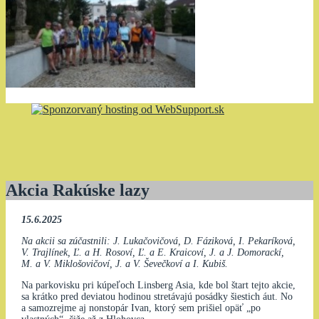
Akcia Rakúske lazy
15.6.2025
Na akcii sa zúčastnili: J. Lukačovičová, D. Fáziková, I. Pekaríková,
V. Trajlínek, Ľ. a H. Rosoví, Ľ. a E. Kraicoví, J. a J. Domorackí,
M. a V. Miklošovičoví, J. a V. Ševečkoví a I. Kubiš.
Na parkovisku pri kúpeľoch Linsberg Asia, kde bol štart tejto akcie,
sa krátko pred deviatou hodinou stretávajú posádky šiestich áut. No
a samozrejme aj nonstopár Ivan, ktorý sem prišiel opäť „po