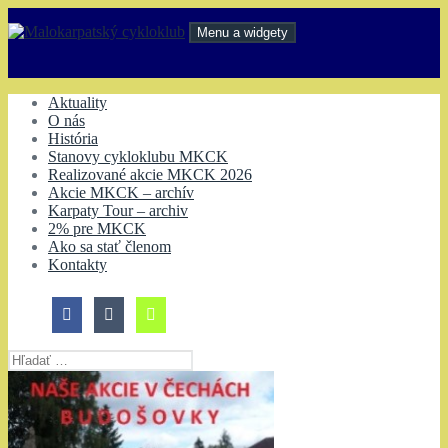
Preskočiť
na
Menu a widgety
obsah
Malokarpatský cykloklub
Aktuality
O nás
História
Stanovy cykloklubu MKCK
Realizované akcie MKCK 2026
Akcie MKCK – archív
Karpaty Tour – archiv
2% pre MKCK
Ako sa stať členom
Kontakty
Hľadať: