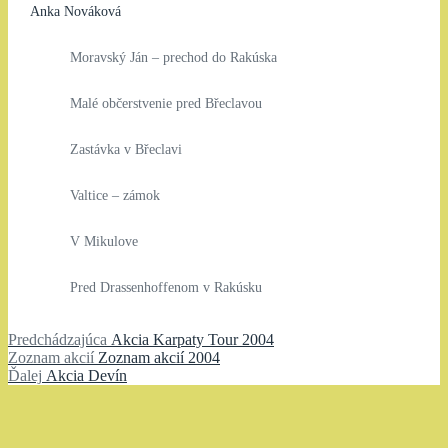
Anka Nováková
Moravský Ján – prechod do Rakúska
Malé občerstvenie pred Břeclavou
Zastávka v Břeclavi
Valtice – zámok
V Mikulove
Pred Drassenhoffenom v Rakúsku
Navigácia
Predchádzajúci
Predchádzajúca
Akcia Karpaty Tour 2004
Zoznam
článok:
Zoznam akcií
Zoznam akcií 2004
v
Ďalší
akcií:
Ďalej
Akcia Devín
článku
článok: