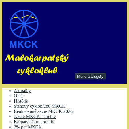
Preskočiť
na
obsah
Menu a widgety
Malokarpatský cykloklub
Aktuality
O nás
História
Stanovy cykloklubu MKCK
Realizované akcie MKCK 2026
Akcie MKCK – archív
Karpaty Tour – archiv
2% pre MKCK