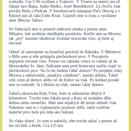
rozhodla. Čas 5:50 vyrážam z Trakovíc. V Trnave na stanici ma už
čakajú Jaro Bajza, Janko Bielko, Jozef Benedikovič. Za chvíľu vlak
priváža Božu z Piešťan. V Smoleniciach nastupuje Paľo Herceg a v
Kútoch nás už čaká Ľubo Kraic. Ujasnili sme si trasu a vyrážame
smer Břeclav Valtice.
Vo Valticiach sme si prezreli nádvorie zámku a potom smer
Mikulov, kde urobíme obedňajšiu prestávku. Keďže sme na Morave,
tak „prý“ musíme okoštovať kvalitné moravské víno; aj biele aj
červené.
Odtiaľ už smerujeme na hraničný prechod do Rakúska. V Mikulove
v Bille som si ešte prikúpila plechovkové pivo. V Poysdorfe
dopíjame červené víno. Potom cez rakúske vinice to valíme až do
Moravského Sv. Jána. Našťastie som pred hranicami stačila vypiť to
plechovkové pivo. No čo ho budem ťahať domov? Po prejdení rieky
Morava a odmávaním „nejakým colníkom“, nastala dilema; Ťahať
celú cestu až domov alebo isť do Kútov na vlak. Po krátkej porade
sme sa rozhodli. Ja s Božou na vlak, ostatní ťahať domov.
Tabuľa ukazovala Kúty 9 km, bolo to nekonečne dlhých 9
kilometrov. Trochu nám fúkalo proti a Kúty sú strááášne dlhá
dedina alebo mestečko. Mali sme nejakých 40 minút stihnúť vlak.
Nakoniec sme to s vyplazeným jazykom stihli, takže tradičné
staničné pivo bolo pre mňa ako balzam.
Vo vlaku dojesť, čo som si nabalila, ešte trochu zaliať a potom už
len oči klik a šlofík. Cca 135 km.