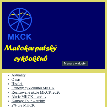
Preskočiť
na
obsah
Menu a widgety
Malokarpatský cykloklub
Aktuality
O nás
História
Stanovy cykloklubu MKCK
Realizované akcie MKCK 2026
Akcie MKCK – archív
Karpaty Tour – archiv
2% pre MKCK