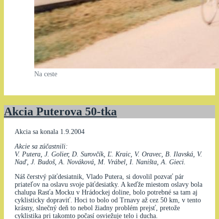
Na ceste
Akcia Puterova 50-tka
Akcia sa konala 1.9.2004
Akcie sa zúčastnili:
V. Putera, J. Golier, D. Surovčík, Ľ. Kraic, V. Oravec, B. Ilavská, V.
Naď, J. Budoš, A. Nováková, M. Vrábel, I. Naništa, A. Gieci.
Náš čerstvý päťdesiatnik, Vlado Putera, si dovolil pozvať pár
priateľov na oslavu svoje päťdesiatky. A keďže miestom oslavy bola
chalupa Rasťa Mocku v Hrádockej doline, bolo potrebné sa tam aj
cyklisticky dopraviť. Hoci to bolo od Trnavy až cez 50 km, v tento
krásny, slnečný deň to nebol žiadny problém prejsť, pretože
cyklistika pri takomto počasí osviežuje telo i ducha.