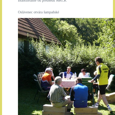
Blahoželanie od predsedu MKCK
Oslávenec otvára šampaňské