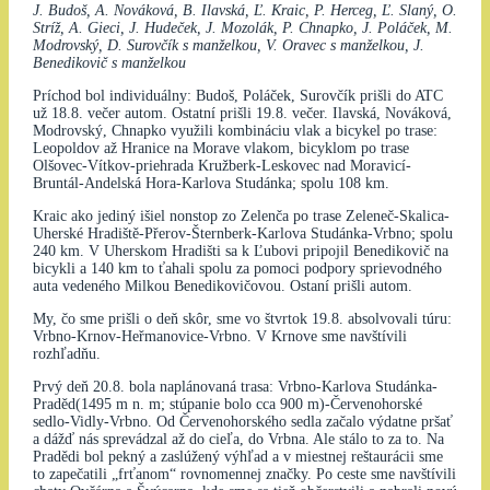
J. Budoš, A. Nováková, B. Ilavská, Ľ. Kraic, P. Herceg, Ľ. Slaný, O.
Stríž, A. Gieci, J. Hudeček, J. Mozolák, P. Chnapko, J. Poláček, M.
Modrovský, D. Surovčík s manželkou, V. Oravec s manželkou, J.
Benedikovič s manželkou
Príchod bol individuálny: Budoš, Poláček, Surovčík prišli do ATC
už 18.8. večer autom. Ostatní prišli 19.8. večer. Ilavská, Nováková,
Modrovský, Chnapko využili kombináciu vlak a bicykel po trase:
Leopoldov až Hranice na Morave vlakom, bicyklom po trase
Olšovec-Vítkov-priehrada Kružberk-Leskovec nad Moravicí-
Bruntál-Andelská Hora-Karlova Studánka; spolu 108 km.
Kraic ako jediný išiel nonstop zo Zelenča po trase Zeleneč-Skalica-
Uherské Hradiště-Přerov-Šternberk-Karlova Studánka-Vrbno; spolu
240 km. V Uherskom Hradišti sa k Ľubovi pripojil Benedikovič na
bicykli a 140 km to ťahali spolu za pomoci podpory sprievodného
auta vedeného Milkou Benedikovičovou. Ostaní prišli autom.
My, čo sme prišli o deň skôr, sme vo štvrtok 19.8. absolvovali túru:
Vrbno-Krnov-Heřmanovice-Vrbno. V Krnove sme navštívili
rozhľadňu.
Prvý deň 20.8. bola naplánovaná trasa: Vrbno-Karlova Studánka-
Praděd(1495 m n. m; stúpanie bolo cca 900 m)-Červenohorské
sedlo-Vidly-Vrbno. Od Červenohorského sedla začalo výdatne pršať
a dážď nás sprevádzal až do cieľa, do Vrbna. Ale stálo to za to. Na
Pradědi bol pekný a zaslúžený výhľad a v miestnej reštaurácii sme
to zapečatili „frťanom“ rovnomennej značky. Po ceste sme navštívili