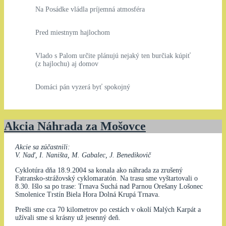
Na Posádke vládla príjemná atmosféra
Pred miestnym hajlochom
Vlado s Palom určite plánujú nejaký ten burčiak kúpiť
(z hajlochu) aj domov
Domáci pán vyzerá byť spokojný
Akcia Náhrada za Mošovce
Akcie sa zúčastnili:
V. Naď, I. Naništa, M. Gabalec, J. Benedikovič
Cyklotúra dňa 18.9.2004 sa konala ako náhrada za zrušený
Fatransko-strážovský cyklomaratón. Na trasu sme vyštartovali o
8.30. Išlo sa po trase: Trnava Suchá nad Parnou Orešany Lošonec
Smolenice Trstín Biela Hora Dolná Krupá Trnava.
Prešli sme cca 70 kilometrov po cestách v okolí Malých Karpát a
užívali sme si krásny už jesenný deň.