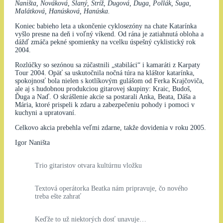
Naništa, Nováková, Slaný, Stríž, Ďugová, Ďuga, Pollák, Šuga,
Malátková, Hanúsková, Hanúska.
Koniec babieho leta a ukončenie cyklosezóny na chate Katarínka
vyšlo presne na deň i voľný víkend. Od rána je zatiahnutá obloha a
dážď zmáča pekné spomienky na vcelku úspešný cyklistický rok
2004.
Rozlúčky so sezónou sa zúčastnili „stabiláci“ i kamaráti z Karpaty
Tour 2004. Opäť sa uskutočnila nočná túra na kláštor katarínka,
spokojnosť bola nielen s kotlíkovým gulášom od Ferka Krajčoviča,
ale aj s hudobnou produkciou gitarovej skupiny: Kraic, Budoš,
Ďuga a Naď. O skrášlenie akcie sa postarali Anka, Beata, Dáša a
Mária, ktoré prispeli k zdaru a zabezpečeniu pohody i pomoci v
kuchyni a upratovaní.
Celkovo akcia prebehla veľmi zdarne, takže dovidenia v roku 2005.
Igor Naništa
Trio gitaristov otvara kultúrnu vložku
Textová operátorka Beatka nám pripravuje, čo nového
treba ešte zahrať
Keďže to už niektorých dosť unavuje…