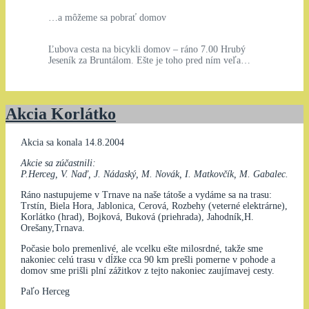
…a môžeme sa pobrať domov
Ľubova cesta na bicykli domov – ráno 7.00 Hrubý
Jeseník za Bruntálom. Ešte je toho pred ním veľa…
Akcia Korlátko
Akcia sa konala 14.8.2004
Akcie sa zúčastnili:
P.Herceg, V. Naď, J. Nádaský, M. Novák, I. Matkovčík, M. Gabalec.
Ráno nastupujeme v Trnave na naše tátoše a vydáme sa na trasu:
Trstín, Biela Hora, Jablonica, Cerová, Rozbehy (veterné elektrárne),
Korlátko (hrad), Bojková, Buková (priehrada), Jahodník,H.
Orešany,Trnava.
Počasie bolo premenlivé, ale vcelku ešte milosrdné, takže sme
nakoniec celú trasu v dĺžke cca 90 km prešli pomerne v pohode a
domov sme prišli plní zážitkov z tejto nakoniec zaujímavej cesty.
Paľo Herceg