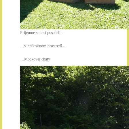
Príjemne sme si posedeli…
…v prekrásnom prostredí…
…Mockovej chaty