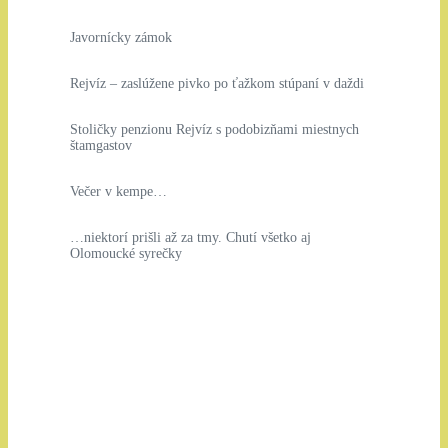
Javornícky zámok
Rejvíz – zaslúžene pivko po ťažkom stúpaní v daždi
Stoličky penzionu Rejvíz s podobizňami miestnych
štamgastov
Večer v kempe…
…niektorí prišli až za tmy. Chutí všetko aj
Olomoucké syrečky