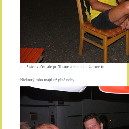
Je už síce večer, ale prišli sme a sme radi, že sme tu
Niektorý toho majú už plné nohy