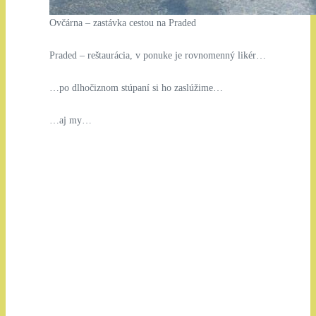
Ovčárna – zastávka cestou na Praded
Praded – reštaurácia, v ponuke je rovnomenný likér…
…po dlhočiznom stúpaní si ho zaslúžime…
…aj my…