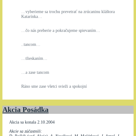
…vyberieme sa trochu prevetrať na zrúcaninu kláštora
Katarínka…
…čo nás preberie a pokračujeme spievaním…
..tancom…
…tlieskaním…
…a zase tancom
Ráno sme zase všetci svieži a spokojní
Akcia Posádka
Akcia sa konala 2.10.2004
Akcie sa zúčastnili: