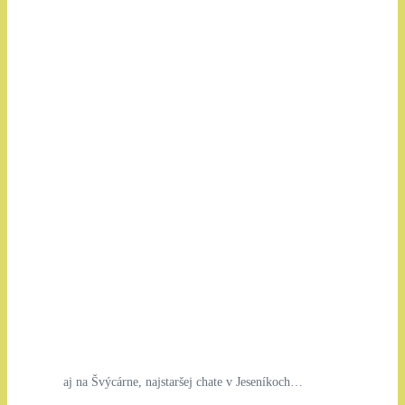
aj na Švýcárne, najstaršej chate v Jeseníkoch…