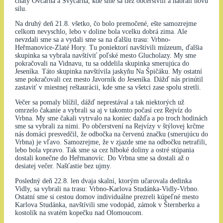
chaty Ovčárna a Švýcarna, kde sme sa tiež občerstvili a nabrali novú
silu.
Na druhý deň 21.8. všetko, čo bolo premočené, ešte samozrejme
celkom nevyschlo, lebo v doline bola vcelku dobrá zima. Ale
nevzdali sme sa a vydali sme sa na ďalšiu trasu: Vrbno-
Heřmanovice-Zlaté Hory. Tu poniektorí navštívili múzeum, ďalšia
skupinka sa vybrala navštíviť poľské mesto Glucholazy. My sme
pokračovali na Vidnavu, tu sa oddelila skupinka smerujúca do
Jeseníka. Táto skupinka navštívila jaskyňu Na Špičáku. My ostatní
sme pokračovali cez mesto Javorník do Jeseníka. Dážď nás prinútil
zastaviť v miestnej reštaurácii, kde sme sa všetci zase spolu stretli.
Večer sa pomaly blížil, dážď neprestával a tak niektorých už
omrzelo čakanie a vybrali sa aj v takomto počasí cez Rejvíz do
Vrbna. My sme čakali vytrvalo na koniec dažďa a po troch hodinách
sme sa vybrali za nimi. Po občerstvení na Rejvízy v štýlovej krčme
nás domáci presvedčil, že odbočka na červenú značku (smerujúcu do
Vrbna) je vľavo. Samozrejme, že v zjazde sme na odbočku netrafili,
lebo bola vpravo. Tak sme sa cez hlboké doliny a ostré stúpania
dostali konečne do Heřmanovíc. Do Vrbna sme sa dostali až o
desiatej večer. Našťastie bez ujmy.
Posledný deň 22.8. len dvaja skalní, ktorým učarovala dedinka
Vidly, sa vybrali na trasu: Vrbno-Karlova Studánka-Vidly-Vrbno.
Ostatní sme si cestou domov individuálne prezreli kúpeľné mesto
Karlova Studánka, navštívili sme vodopád, zámok v Šternberku a
kostolík na svatém kopečku nad Olomoucom.