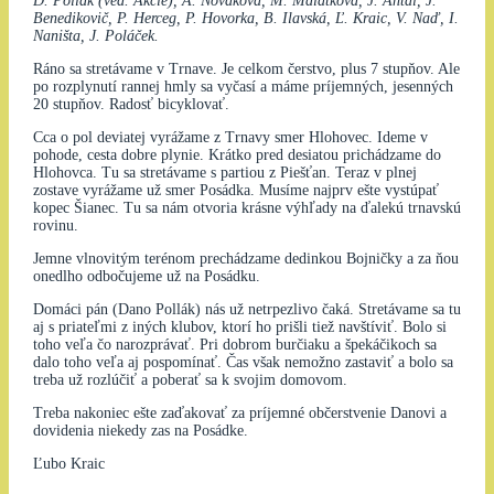
D. Pollák (ved. Akcie), A. Nováková, M. Malátková, J. Antal, J.
Benedikovič, P. Herceg, P. Hovorka, B. Ilavská, Ľ. Kraic, V. Naď, I.
Naništa, J. Poláček.
Ráno sa stretávame v Trnave. Je celkom čerstvo, plus 7 stupňov. Ale
po rozplynutí rannej hmly sa vyčasí a máme príjemných, jesenných
20 stupňov. Radosť bicyklovať.
Cca o pol deviatej vyrážame z Trnavy smer Hlohovec. Ideme v
pohode, cesta dobre plynie. Krátko pred desiatou prichádzame do
Hlohovca. Tu sa stretávame s partiou z Piešťan. Teraz v plnej
zostave vyrážame už smer Posádka. Musíme najprv ešte vystúpať
kopec Šianec. Tu sa nám otvoria krásne výhľady na ďalekú trnavskú
rovinu.
Jemne vlnovitým terénom prechádzame dedinkou Bojničky a za ňou
onedlho odbočujeme už na Posádku.
Domáci pán (Dano Pollák) nás už netrpezlivo čaká. Stretávame sa tu
aj s priateľmi z iných klubov, ktorí ho prišli tiež navštíviť. Bolo si
toho veľa čo narozprávať. Pri dobrom burčiaku a špekáčikoch sa
dalo toho veľa aj pospomínať. Čas však nemožno zastaviť a bolo sa
treba už rozlúčiť a poberať sa k svojim domovom.
Treba nakoniec ešte zaďakovať za príjemné občerstvenie Danovi a
dovidenia niekedy zas na Posádke.
Ľubo Kraic