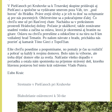
V Piešťanoch pri Kruhovke sa k Trnavskej skupine pridávajú aj
Piešťanci a spoločne sa vydávame smerom poza Váh, tzv. „pod
horou“ do Hrádku. Práve zrejú slivky a je ich tu dosť na ochutnanie
aj pre nás pocestných. Občerstvíme sa a pokračujeme ďalej. Čo
chvíľu sme už pri Rasťovej chate. Nachádza sa v prekrásnom
prostredí Hrádockej doliny. Počasie je ukážkové, takže zostávame
usadení vonku a začína sa oslava, ktorá je okorenená aj hraním na
gitare. Oslavu na chvíľu prerušíme a odskočíme si na túru na 8 km
vzdialený hrad Tematín. Po našom návrate z hradu, prichádza nás
pozrieť aj kamarát Tóno Gieci z Topoľčian.
Ešte chvíľu posedíme a pospomíname, no pomaly je čas sa rozlúčiť
a pobrať sa každý k svojmu domovu. Bolo nám tu výborne, ale
treba dôjsť domov ešte za svetla. Našťastie všetko dopadlo v
poriadku a ostala nám spomienka na príjemne strávený deň, ktorého
hlavnou postavou bol tento krát oslávenec Vlado Putera.
Ľubo Kraic
Stretnutie v Piešťanoch pri Kruhovke
Blahoželanie oslávencovi k 50-tke