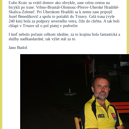
Ľubo Kraic sa vrátil domov ako obvykle, zase celou cestou na
bicykli po trase: Vrbno-Bruntál-Olomouc-Přerov-Uherské Hradiště-
Skalica-Zeleneč. Pri Uherskom Hradišti sa k nemu zase pripojil
Jozef Benedikovič a spolu to potiahli do Trnavy. Celá trasa (vyše
240 km) bola za podpory severného vetra, čiže do chrbta. A tak boli
chlapi v Trnave už o pol piatej v podvečer.
I keď nebolo počasie celkom ideálne, za to krajina bola fantastická a
služby nadštandardné, tak výlet stál za to.
Jano Budoš