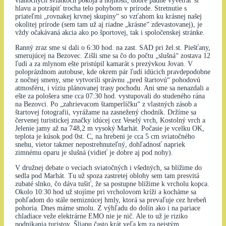
vianočných sviatkoch pokoja a hojnosti, dobre padne vyvetrať si
hlavu a potrápiť trocha telo pohybom v prírode. Stretnutie s
priateľmi „rovnakej krvnej skupiny“ so vzťahom ku krásnej našej
okolitej prírode (sem tam už aj riadne „krásne“ zdevastovanej), je
vždy očakávaná akcia ako po športovej, tak i spoločenskej stránke.
Ranný zraz sme si dali o 6:30 hod. na zast. SAD pri žel.st. Piešťany,
smerujúcej na Bezovec. Zišli sme sa čo do počtu „slušná“ zostava 12
ľudí a za mlynom ešte pristúpil kamarát s prezývkou Jovan. V
poloprázdnom autobuse, kde okrem pár ľudí idúcich pravdepodobne
z nočnej smeny, sme vytvorili správnu „pred štartovú“ pohodovú
atmosféru, i víziu plánovanej trasy pochodu. Ani sme sa nenazdali a
ešte za pološera sme cca 07:30 hod. vystupovali do studeného rána
na Bezovci. Po „zahrievacom štamperlíčku“ z vlastných zásob a
štartovej fotografii, vyrážame na zasnežený chodník. Držíme sa
červenej turistickej značky idúcej cez Veselý vrch, Kostolný vrch a
Jelenie jamy až na 748,2 m vysoký Marhát. Počasie je vcelku OK,
teplota je kúsok pod 0st. C, na hrebeni je cca 5 cm sviatočného
snehu, vietor takmer nepostrehnuteľný, dohľadnosť napriek
zimnému oparu je slušná (vidieť je dobre aj pod nohy).
V družnej debate o veciach sviatočných i všedných, sa blížime do
sedla pod Marhát. Tu už spoza zastretej oblohy sem tam presvitá
zubaté slnko, čo dáva tušiť, že sa postupne blížime k vrcholu kopca.
Okolo 10:30 hod už stojíme pri vrcholovom kríži a kocháme sa
pohľadom do stále nemiznúcej hmly, ktorá sa prevaľuje cez hrebeň
pohoria. Dnes máme smolu. Z výhľadu do dolín ako i na pariace
chladiace veže elektrárne EMO nie je nič. Ale to už je riziko
podnikania turistov. Šliapu často krát veľa km za neistým