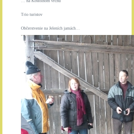
… na Kostolnom vrchu
Trio turistov
Občerstvenie na Jeleních jamách…