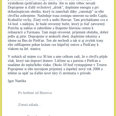
výsledkom (pohľadom) do údolia. Ale to nám vôbec nevadí.
Doprajeme si ďalší vrcholový „drink“, doplníme energiu a pri
dohasínajúcom ohníku, ktorý tu zanechali dáky „ranostaji“ sa ešte
chvíľku zohrejeme. Nasleduje trasa zostupu smerom na sedlo Gajda,
Krahulčie vrchy, Zlatý vrch a sedlo Havran. Tam prichádzame cca o
14 hod. s nádejou, že bude otvorený bufet, ktorý je žiaľ zatvorený.
Potichu aj nahlas si zahrešíme a šliapeme hlavnou cestou k
reštaurácii u Furmana. Tam majú otvorené, príjemnú obsluhu, dobré
jedlo aj pitie. Doprajeme si neskorší obed, doplníme tekutiny a
ideme na Bus do Piešťan. Ten ale nechodí a tak si aj zvyšok trasy
ešte odšliapeme pekne krásne cez kúpeľný ostrov a Piešťany k
vlakom na žel. stanicu.
V nohách už máme cca 30 km a sme celkom radi, že o chvíľu pôjde
vlak, ktorý nás dopraví domov. Lúčime sa s partiou z Piešťan a
usadáme do teplučkého vlaku. Okolo 18 hod vystupujeme v Trnave.
Poprajeme si ešte navzájom príjemný a úspešný nový rok 2008 a
tešíme sa opäť na ďalšie nové túry či stretnutia v prírode.
Igor Naništa
Po hrebeni od Bezovca
Zimná nálada…