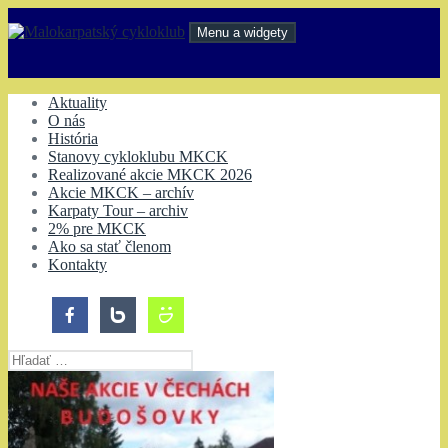
Preskočiť
na
Menu a widgety
obsah
Malokarpatský cykloklub
Aktuality
O nás
História
Stanovy cykloklubu MKCK
Realizované akcie MKCK 2026
Akcie MKCK – archív
Karpaty Tour – archiv
2% pre MKCK
Ako sa stať členom
Kontakty
Hľadať: