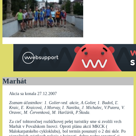
Marhát
Akcia sa konala 27.12.2007
Zoznam účastníkov: 1. Golier-ved. akcie, A.Golier, 1. Budoš, Ľ.
Kraic, E. Kraicová, J.Morvay, I. Naništa, J. Michalec, V.Putera, V.
Oravec, M. Červenková, M. Harčárik, P.Škoda.
Za cieľ tohtoročnej rozlúčkovej pešej turistiky sme si zvolili vrch
Marhát v Považskom Inovci. Oproti plánu akcií MKCK (
Malokarpatského cykloklubu), bol termín posunutý o 2 dni skôr. Po