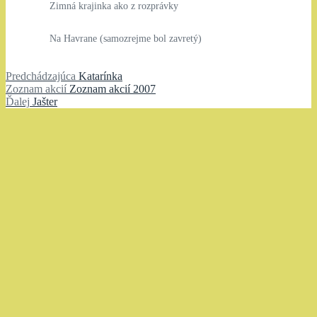
Zimná krajinka ako z rozprávky
Na Havrane (samozrejme bol zavretý)
Navigácia
Predchádzajúci
Predchádzajúca
Katarínka
Zoznam
článok:
Zoznam akcií
Zoznam akcií 2007
v
Ďalší
akcií:
Ďalej
Jašter
článku
článok: