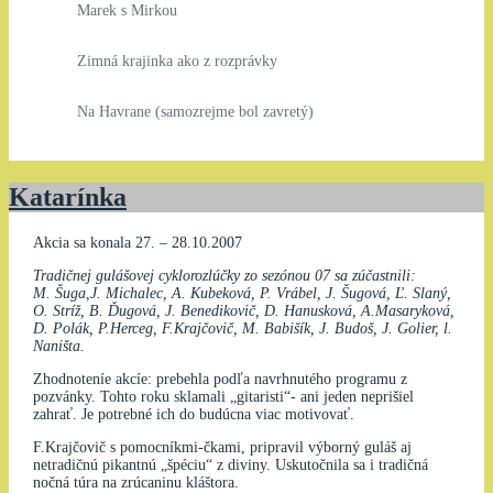
Marek s Mirkou
Zimná krajinka ako z rozprávky
Na Havrane (samozrejme bol zavretý)
Katarínka
Akcia sa konala 27. – 28.10.2007
Tradičnej gulášovej cyklorozlúčky zo sezónou 07 sa zúčastnili:
M. Šuga,J. Michalec, A. Kubeková, P. Vrábel, J. Šugová, Ľ. Slaný,
O. Stríž, B. Ďugová, J. Benedikovič, D. Hanusková, A.Masaryková,
D. Polák, P.Herceg, F.Krajčovič, M. Babišík, J. Budoš, J. Golier, l.
Naništa.
Zhodnoteníe akcíe: prebehla podľa navrhnutého programu z
pozvánky. Tohto roku sklamali „gitaristi“- ani jeden neprišiel
zahrať. Je potrebné ich do budúcna viac motivovať.
F.Krajčovič s pomocníkmi-čkami, pripravil výborný guláš aj
netradičnú pikantnú „špéciu“ z diviny. Uskutočnila sa i tradičná
nočná túra na zrúcaninu kláštora.