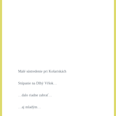
Malé sústredenie pri Košariskách
Stúpanie na Dlhý Vŕšok…
…dalo riadne zabrať…
…aj mladým…