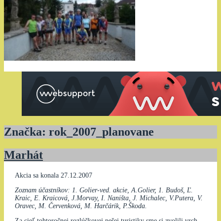
Značka:
rok_2007_planovane
Marhát
Akcia sa konala 27.12.2007
Zoznam účastníkov: 1. Golier-ved. akcie, A.Golier, 1. Budoš, Ľ.
Kraic, E. Kraicová, J.Morvay, I. Naništa, J. Michalec, V.Putera, V.
Oravec, M. Červenková, M. Harčárik, P.Škoda.
Za cieľ tohtoročnej rozlúčkovej pešej turistiky sme si zvolili vrch