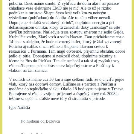
pohoria. Dnes máme smolu. Z výhľadu do dolín ako i na pariace
chladiace veže elektrárne EMO nie je nič. Ale to už je riziko
podnikania turistov. Šliapu často krát veľa km za neistým
výsledkom (pohľadom) do údolia. Ale to nám vôbec nevadí.
Doprajeme si ďalší vrcholový „drink“, doplníme energiu a pri
dohasínajúcom ohníku, ktorý tu zanechali dáky „ranostaji“ sa ešte
chvíľku zohrejeme. Nasleduje trasa zostupu smerom na sedlo Gajda,
Krahulčie vrchy, Zlatý vrch a sedlo Havran. Tam prichádzame cca o
14 hod. s nádejou, že bude otvorený bufet, ktorý je žiaľ zatvorený.
Potichu aj nahlas si zahrešíme a šliapeme hlavnou cestou k
reštaurácii u Furmana. Tam majú otvorené, príjemnú obsluhu, dobré
jedlo aj pitie. Doprajeme si neskorší obed, doplníme tekutiny a
ideme na Bus do Piešťan. Ten ale nechodí a tak si aj zvyšok trasy
ešte odšliapeme pekne krásne cez kúpeľný ostrov a Piešťany k
vlakom na žel. stanicu.
V nohách už máme cca 30 km a sme celkom radi, že o chvíľu pôjde
vlak, ktorý nás dopraví domov. Lúčime sa s partiou z Piešťan a
usadáme do teplučkého vlaku. Okolo 18 hod vystupujeme v Trnave.
Poprajeme si ešte navzájom príjemný a úspešný nový rok 2008 a
tešíme sa opäť na ďalšie nové túry či stretnutia v prírode.
Igor Naništa
Po hrebeni od Bezovca