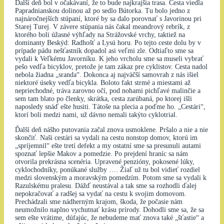
Ďalší deň bol v očakáva­ní, že to bude najkrajšia trasa. Cesta viedla
Papradnianskou dolinou až po sedlo Bútorka. Tu bolo jedno z
najná­ročnejších stúpaní, ktoré by sa dalo porovnať s Javorinou pri
Starej Turej. V závere stúpania nás čakal mean­drový rebrík, z
ktorého boli úžasné výhľady na Strážovské vrchy, taktiež na
dominanty Beskýd: Radhošť a Lysú horu. Po tejto ceste dolu by v
prípade pádu nešťastník dopadol asi veľmi zle. Odtiaľto sme sa
vydali k Veľkému Ja­vorníku. K jeho vrcholu sme sa museli vybrať
pešo vedľa bicyklov, pretože je tam zákaz pre cyklistov. Cesta nadol
nebola žiadna „sranda“. Dokonca aj najväčší samovrah z nás išiel
niektoré úseky vedľa bicykla. Boloto fakt str­mé a miestami až
nepriechodné, trá­va zarovno očí, pod nohami pichľavé malinčie a
sem tam blato po členky, skrátka, cesta zarúbaná, po ktorej išli
naposledy snáď ešte husiti. Tátoše na plecia a poďme ho. „Cestári“,
ktorí boli medzi nami, už dávno nemali takýto cyklotrial.
Ďalší deň nášho putovania začal znova usmoklene. Pršalo a nie a nie
skončiť. Naši cestári sa vydali na cestu nonstop domov, ktorú im
„spríjemnil“ ešte tretí defekt a my ostatní sme sa presunuli autami
spoznať lepšie Makov a po­medzie. Po prejdení hraníc sa nám
otvorila prekrásna scenéria. Upravené penzióny, pokosené lúky,
cyklochod­níky, ponúkané služby …. Žiaľ už tu bol vidieť rozdiel
medzi slovenským a moravským pomedzím. Potom sme sa vydali k
Razulskému pralesu. Dážď neustával a tak sme sa rozhodli ďalej
nepokračovať a radšej sa vydať na cestu k svojim domovom.
Prechádzali sme nádherným krajom, škoda, že po­časie nám
neumožnilo naplno vychut­nať krásu prírody. Dohodli sme sa, že sa
sem ešte vrátime, dúfajúc, že nebu­deme mať znova také „šťastie“ a