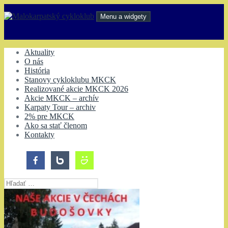
Preskočiť
na
Menu a widgety
obsah
Malokarpatský cykloklub
Aktuality
O nás
História
Stanovy cykloklubu MKCK
Realizované akcie MKCK 2026
Akcie MKCK – archív
Karpaty Tour – archiv
2% pre MKCK
Ako sa stať členom
Kontakty
Hľadať: