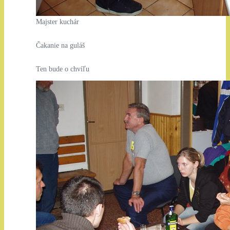
Majster kuchár
Čakanie na guláš
Ten bude o chvíľu