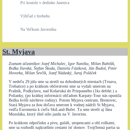
Pri kostole v dedinke Jasenica
Výhľad z hrebeňa
Na Veľkom Javorníku
St. Myjava
Zoznam účastníkov:Jozef Michalec, Igor Naništa, Milan Babišík,
Božka Ilavská, Štefan Škoda, Daniela Fáziková, Ján Budoš, Peter
Hovorka, Milan Ševčík, Jozef Nádaský, Juraj Poláček
V nedeľu 29.júla sme sa stretli na dohodnutých miestach (Trnava,
Trebatice) a po krátkom občerstvení sme sa vydali smerom na
Prašník, Podkylavu, nad Košariská do Priepasného (1ks defekt.) a
Polianky, (po krátkej informácii ohľadom Karpaty-Tour nás opustila
Božka kvôli návšteve rodiny). Potom Myjava centrum, Brestovec,
Stará Myjava za ňou doľava smerom k vodnej nádrži St.Myjava,
vedľa Euromesta k cieľu SkiLand-Bufet. Tu sme stretli aj Jána
Mozoláka, ktorý išiel sólo jazdu na V. Javorinu.
Po krátkom odpočinku a pivu, guláši, utopencami a obl.rožkami,
sme sa rozhodli najkratšími cestami ísť domov. Trojčlenná partia sa