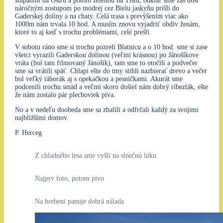
stúpaním na Ostrú a potom zelenou na Tlstú, odkiaľ sme zas dosť
náročným zostupom po modrej cez Bielu jaskyňu prišli do
Gaderskej doliny a na chaty. Celá trasa s prevýšením viac ako
1000m nám trvala 10 hod. A musím znovu vyjadriť obdiv ženám,
ktoré to aj keď s trochu problémami, celé prešli.
V sobotu ráno sme si trochu pozreli Blatnicu a o 10 hod. sme si zase
všetci vyrazili Gaderskou dolinou (veľmi krásnou) po Jánošíkove
vráta (bol tam filmovaný Jánošík), tam sme to otočili a podvečer
sme sa vrátili späť. Chlapi ešte do tmy stihli nazbierať drevo a večer
bol veľký táborák aj s opekačkou a pesničkami. Akurát sme
podcenili trochu smäd a veľmi skoro došiel nám dobrý ríbezlák, ešte
že nám zostalo pár plechoviek piva.
No a v nedeľu doobeda sme sa zbalili a odfrčali každý za svojimi
najbližšími domov.
P. Herceg
Z chladného lesa sme vyšli na slnečnú lúku
Najprv foto, potom pivo
Na hrebeni panuje dobrá nálada