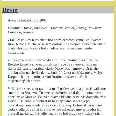
Devín
Akcia sa konala 16.9.2007
Účastníci: Kraic, Michalec, Harčarik, Vrábel, Herceg, Nováková,
Fáziková, Naništa.
Zraz účastníkov tejto akcie bol na železničnej stanici vo Svätom
Jure. Kraic a Michalec sa sem dostavili na svojich bicykloch ostatní
prišli vlakom. Počasie bolo nádherné a nič nám nebránilo
vyštartovať.
Z Jura sme mierili priamo do hôr. Popri Neštichu a zrúcanine
Bieleho kameňa sme sa dostali na hrebeň a smerovali sme na
Záhorskú stranu. Krajina okolo Medených hámrov a Dračieho
hrádku nám na chvíľu dala zabudnúť, že sa nachádzame v Malých
Karpatoch a pripomínala skôr krajinu tiesňav v našich
majestátnejších horách.
V Borinke sme sa zastavili na malé občerstvenie a pokračovali sme
smerom na Stupavu. Tu sme sa rozhodli, že ďalej to potiahneme
popri rieke Morave. Pekná a hlavne kľudná cesta nás doviedla až ku
Devínu. Tu sme si poobzerali náš najznámejší hrad a po
občerstvujúcom obede sme sa vybrali ďalej. Bohužiaľ teraz naša
cesta viedla po rušnej Bratislave, ale nakoniec sme sa predsa len
predrali na Železnú Studienku. Tu to bol pravý cyklistický raj.