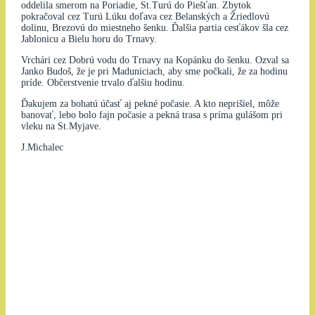
oddelila smerom na Poriadie, St.Turú do Piešťan. Zbytok
pokračoval cez Turú Lúku doľava cez Belanských a Žriedlovú
dolinu, Brezovú do miestneho šenku. Ďalšia partia cesťákov šla cez
Jablonicu a Bielu horu do Trnavy.
Vrchári cez Dobrú vodu do Trnavy na Kopánku do šenku. Ozval sa
Janko Budoš, že je pri Maduniciach, aby sme počkali, že za hodinu
príde. Občerstvenie trvalo ďalšiu hodinu.
Ďakujem za bohatú účasť aj pekné počasie. A kto neprišiel, môže
banovať, lebo bolo fajn počasie a pekná trasa s príma gulášom pri
vleku na St.Myjave.
J.Michalec