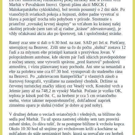
Marhát v Považskom Inovci. Oproti plánu akcií MKCK (
Malokarpatského cykloklubu), bol termín posunutý o 2 dni skôr. Po
vianočných sviatkoch pokoja a hojnosti, dobre padne vyvetrať si
hlavu a potrápiť trocha telo pohybom v prírode. Stretnutie s
priateľmi „rovnakej krvnej skupiny“ so vzťahom ku krásnej našej
okolitej prírode (sem tam už aj riadne „krásne“ zdevastovanej), je
vždy očakávaná akcia ako po športovej, tak i spoločenskej stránke.
Ranný zraz sme si dali o 6:30 hod. na zast. SAD pri žel.st. Piešťany,
smerujúcej na Bezovec. Zišli sme sa čo do počtu „slušná“ zostava 12
ľudí a za mlynom ešte pristúpil kamarát s prezývkou Jovan. V
poloprázdnom autobuse, kde okrem pár ľudí idúcich pravdepodobne
z nočnej smeny, sme vytvorili správnu „pred štartovú“ pohodovú
atmosféru, i víziu plánovanej trasy pochodu. Ani sme sa nenazdali a
ešte za pološera sme cca 07:30 hod. vystupovali do studeného rána
na Bezovci. Po „zahrievacom štamperlíčku“ z vlastných zásob a
štartovej fotografii, vyrážame na zasnežený chodník. Držíme sa
červenej turistickej značky idúcej cez Veselý vrch, Kostolný vrch a
Jelenie jamy až na 748,2 m vysoký Marhát. Počasie je vcelku OK,
teplota je kúsok pod 0st. C, na hrebeni je cca 5 cm sviatočného
snehu, vietor takmer nepostrehnuteľný, dohľadnosť napriek
zimnému oparu je slušná (vidieť je dobre aj pod nohy).
V družnej debate o veciach sviatočných i všedných, sa blížime do
sedla pod Marhát. Tu už spoza zastretej oblohy sem tam presvitá
zubaté slnko, čo dáva tušiť, že sa postupne blížime k vrcholu kopca.
Okolo 10:30 hod už stojíme pri vrcholovom kríži a kocháme sa
pohľadom do stále nemiznúcej hmly, ktorá sa prevaľuje cez hrebeň