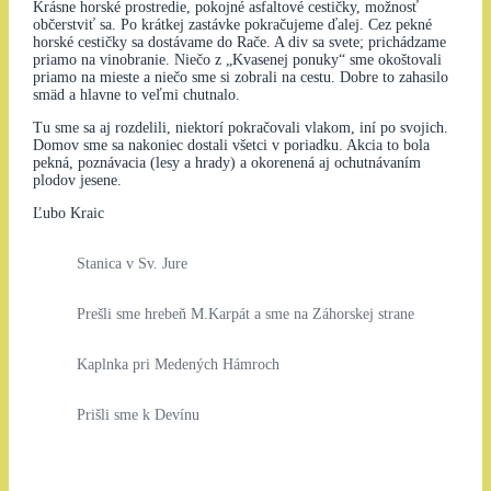
Krásne horské prostredie, pokojné asfaltové cestičky, možnosť
občerstviť sa. Po krátkej zastávke pokračujeme ďalej. Cez pekné
horské cestičky sa dostávame do Rače. A div sa svete; prichádzame
priamo na vinobranie. Niečo z „Kvasenej ponuky“ sme okoštovali
priamo na mieste a niečo sme si zobrali na cestu. Dobre to zahasilo
smäd a hlavne to veľmi chutnalo.
Tu sme sa aj rozdelili, niektorí pokračovali vlakom, iní po svojich.
Domov sme sa nakoniec dostali všetci v poriadku. Akcia to bola
pekná, poznávacia (lesy a hrady) a okorenená aj ochutnávaním
plodov jesene.
Ľubo Kraic
Stanica v Sv. Jure
Prešli sme hrebeň M.Karpát a sme na Záhorskej strane
Kaplnka pri Medených Hámroch
Prišli sme k Devínu