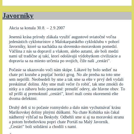
Javorníky
Akcia sa konala 30.8. – 2.9.2007
Jesenná krása prírody zlákala využiť augustové sviatočné voľna
jedenás­tich cykloturistov z Malokarpatského cykloklubu v pohorí
Javorníky, ktoré sa nachádza na slovensko-moravskom pomedzí.
Väčšina z nás sa dopravil a vlakom, alebo autami, ale boli medzi
nami už tradične aj takí, ktorí odolá­vajú výdobytkom civilizácie a
dopravia sa na miesto určenia po svojich, čiže naši „cestári“.
Počasie sa ukazovalo voči nám skúpe. Lákavé by bolo sedieť na
chate pri kozube a popíjať horúci grog. No ale predsa na toto sme
sem neprišli. Neobsedeli by sme a tak sme sa ešte v prvý deň vydali
preskúmať dolinu. Aby sme mali večer čo robiť, tak sme zmokli do
nitky a o zábavu bolo postarané: presušiť odevy, ale hlavne obuv. To
už prišli aj premoknutí „cestári“, ktorí mali cestu okorenenú ešte
dvoma defektmi.
Druhý deň si to počasie rozmyslelo a dalo nám vychutnávať krásu
Ma­ríkovskej doliny plnými dúškami. Na chate Kohútka nás čakal
nádherný výhľad na Beskydy. Odbehli sme si aj na moravskú stranu
a potom hre­beňovkou popri chate Portáš na Malý Javorník.
„Cestári“ boli solidárni a cho­dili s nami.