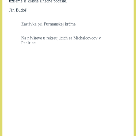
uži­jeme si krásne slnečné počasie.
Ján Budoš
Zastávka pri Furmanskej krčme
Na návšteve u rekreujúcich sa Michalcovcov v
Panštine