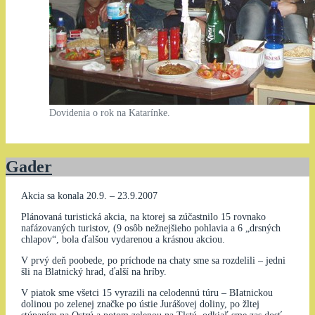
Dovidenia o rok na Katarínke.
Gader
Akcia sa konala 20.9. – 23.9.2007
Plánovaná turistická akcia, na ktorej sa zúčastnilo 15 rovnako
nafázovaných turistov, (9 osôb nežnejšieho pohlavia a 6 „drsných
chlapov“, bola ďalšou vydarenou a krásnou akciou.
V prvý deň poobede, po príchode na chaty sme sa rozdelili – jedni
šli na Blatnický hrad, ďalší na hríby.
V piatok sme všetci 15 vyrazili na celodennú túru – BIatnickou
dolinou po zelenej značke po ústie Jurášovej doliny, po žltej