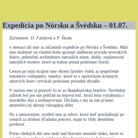
Expedícia po Nórsku a Švédsku – 01.07.
Zúčastnení: D. Fáziková a P. Škoda
v mesiaci júl sme sa zúčastnili expedície po Nórsku a Švédsku. Mali
sme možnosť na vlastnú kožu spoznať nádhernú prírodu severských
štátov, jedinečnú architektúru tamojších miest, dedín, zaujímavosť
tamojších mostov, ktoré sa tiahnu ponad prekrásne fjordy.
Cestou po tejto krajine sme okrem fjordov videli aj nespočetné
množstvo vodopádov, tunelov, ktoré tu v spoločnosti krásnych
zdravých lesov vytvárali prekrásne prírodné divadlo.
V múzeu sme si prezreli čo to zo škandinávskej histórie. Nevšedný
zážitok bol pre nás pohľad na bojovú loď, ktorá bola vytiahnutá z
morského dna a zreštaurovaná. Dýchala z nej na nás priamo
atmosféra tej dávnej vikingskej doby.
No a samozrejme, uvideli sme aj sobov, ktoré keď prechádzajú po
cestách za účelom hľadania potravy, majú tu vždy absolútnu
prednosť.
Počas všetkých dní sme mali nad hlavami neustále slnko, ktoré tu