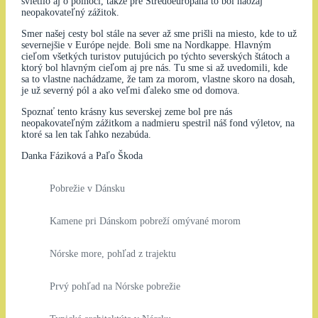
svietilo aj o polnoci, takže pre Stredoeurópana to bol naozaj
neopakovateľný zážitok.
Smer našej cesty bol stále na sever až sme prišli na miesto, kde to už
severnejšie v Európe nejde. Boli sme na Nordkappe. Hlavným
cieľom všetkých turistov putujúcich po týchto severských štátoch a
ktorý bol hlavným cieľom aj pre nás. Tu sme si až uvedomili, kde
sa to vlastne nachádzame, že tam za morom, vlastne skoro na dosah,
je už severný pól a ako veľmi ďaleko sme od domova.
Spoznať tento krásny kus severskej zeme bol pre nás
neopakovateľným zážitkom a nadmieru spestril náš fond výletov, na
ktoré sa len tak ľahko nezabúda.
Danka Fáziková a Paľo Škoda
Pobrežie v Dánsku
Kamene pri Dánskom pobreží omývané morom
Nórske more, pohľad z trajektu
Prvý pohľad na Nórske pobrežie