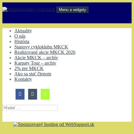
Preskočiť
na
Menu a widgety
obsah
Malokarpatský cykloklub
Aktuality
O nás
História
Stanovy cykloklubu MKCK
Realizované akcie MKCK 2026
Akcie MKCK – archív
Karpaty Tour – archiv
2% pre MKCK
Ako sa stať členom
Kontakty
Hľadať: