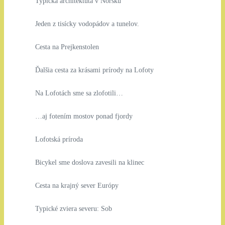
Typická architektúta v Nórsku
Jeden z tisícky vodopádov a tunelov.
Cesta na Prejkenstolen
Ďalšia cesta za krásami prírody na Lofoty
Na Lofotách sme sa zlofotili…
…aj fotením mostov ponad fjordy
Lofotská príroda
Bicykel sme doslova zavesili na klinec
Cesta na krajný sever Európy
Typické zviera severu: Sob