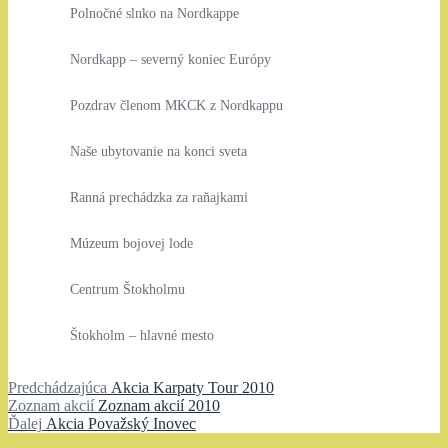
Polnočné slnko na Nordkappe
Nordkapp – severný koniec Európy
Pozdrav členom MKCK z Nordkappu
Naše ubytovanie na konci sveta
Ranná prechádzka za raňajkami
Múzeum bojovej lode
Centrum Štokholmu
Štokholm – hlavné mesto
Navigácia
Predchádzajúci
Predchádzajúca
Akcia Karpaty Tour 2010
Zoznam
článok:
Zoznam akcií
Zoznam akcií 2010
v
Ďalší
akcií:
Ďalej
Akcia Považský Inovec
článku
článok: