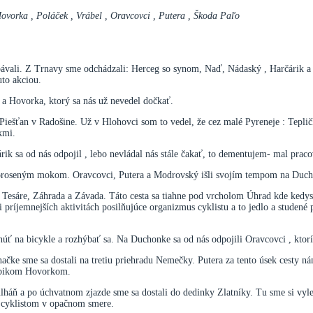
Hovorka , Poláček , Vrábel , Oravcovci , Putera , Škoda Paľo
bávali. Z Trnavy sme odchádzali: Herceg so synom, Naď, Nádaský , Harčárik a j
uto akciou.
 a Hovorka, ktorý sa nás už nevedel dočkať.
Piešťan v Radošine. Už v Hlohovci som to vedel, že cez malé Pyreneje : Tepli
kmi.
ik sa od nás odpojil , lebo nevládal nás stále čakať, to dementujem- mal pracov
oroseným mokom. Oravcovci, Putera a Modrovský išli svojím tempom na Duc
esáre, Záhrada a Závada. Táto cesta sa tiahne pod vrcholom Úhrad kde kedysi 
ri príjemnejších aktivitách posilňujúce organizmus cyklistu a to jedlo a studen
dnúť na bicykle a rozhýbať sa. Na Duchonke sa od nás odpojili Oravcovci , ktorí
načke sme sa dostali na tretiu priehradu Nemečky. Putera za tento úsek cesty n
ým bikom Hovorkom.
ulháň a po úchvatnom zjazde sme sa dostali do dedinky Zlatníky. Tu sme si vyle
 a cyklistom v opačnom smere.