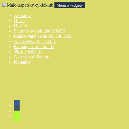
Preskočiť
Menu a widgety
na
obsah
Malokarpatský cykloklub
Aktuality
O nás
História
Stanovy cykloklubu MKCK
Realizované akcie MKCK 2026
Akcie MKCK – archív
Karpaty Tour – archiv
2% pre MKCK
Ako sa stať členom
Kontakty