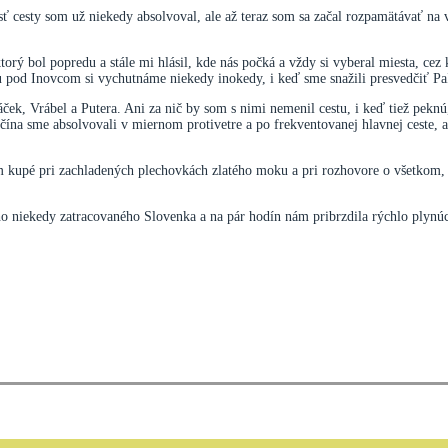
cesty som už niekedy absolvoval, ale až teraz som sa začal rozpamätávať na väč
rý bol popredu a stále mi hlásil, kde nás počká a vždy si vyberal miesta, cez k
tu pod Inovcom si vychutnáme niekedy inokedy, i keď sme snažili presvedčiť Paľ
áček, Vrábel a Putera. Ani za nič by som s nimi nemenil cestu, i keď tiež pe
čína sme absolvovali v miernom protivetre a po frekventovanej hlavnej ceste, a
pé pri zachladených plechovkách zlatého moku a pri rozhovore o všetkom, čo 
ho niekedy zatracovaného Slovenka a na pár hodín nám pribrzdila rýchlo plynúc