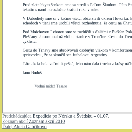
Pred zlatníckym šenkom sme sa stretli s Paľom Škodom. Túto časť 
tekutín s nami nerozlučne kráčali ruka v ruke.
V Dubodiely sme sa v krčme všetci občerstvili okrem Hovorku, kto
schodoch v tieni sme urobili všetci rozhodnutie, že cestu na Cha
Pod Mníchovou Lehotou sme sa rozlúčili s ďalšími z Piešťan Pol
Piešťany. Ja som mal už vidinu stanice v Trenčíne. Cestu do Tren
cyklistu.
Cestu do Trnavy sme absolvovali osobným vlakom v komfortnom ku
sprievodcu , že sa skončil sen futbalovej Argentíny.
Táto akcia bola veľmi úspešná, lebo nám dala trochu z krásy náš
Jano Budoš
Vodná nádrž Tesáre
Navigácia
Predchádzajúci
Predchádzajúca
Expedícia po Nórsku a Švédsku – 01.07.
Zoznam
článok:
Zoznam akcií
Zoznam akcií 2010
v
Ďalší
akcií:
Ďalej
Akcia Gabčíkovo
článok: