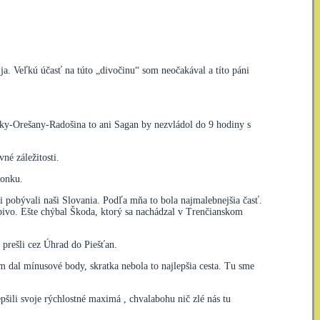
a. Veľkú účasť na túto „divočinu“ som neočakával a títo páni
čky-Orešany-Radošina to ani Sagan by nezvládol do 9 hodiny s
né záležitosti.
honku.
pobývali naši Slovania. Podľa mňa to bola najmalebnejšia časť.
é pivo. Ešte chýbal Škoda, ktorý sa nachádzal v Trenčianskom
 prešli cez Úhrad do Piešťan.
ám dal mínusové body, skratka nebola to najlepšia cesta. Tu sme
pšili svoje rýchlostné maximá , chvalabohu nič zlé nás tu