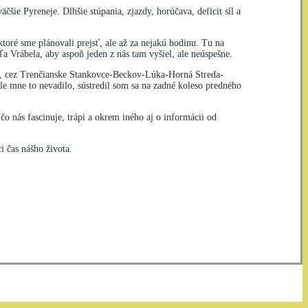
šie Pyreneje. Dlhšie stúpania, zjazdy, horúčava, deficit síl a
toré sme plánovali prejsť, ale až za nejakú hodinu. Tu na
a Vrábela, aby aspoň jeden z nás tam vyšiel, ale neúspešne.
knú, cez Trenčianske Stankovce-Beckov-Lúka-Horná Streda-
le mne to nevadilo, sústredil som sa na zadné koleso predného
nás fascinuje, trápi a okrem iného aj o informácii od
i čas nášho života.