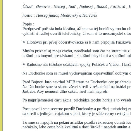
Účasť : členovia : Herceg , Naď , Nadaský , Budoš , Fáziková , 
hostia : Herceg junior, Modrovský a Harčárik
Popis :
Predpoveď počasia bola ideálna, až sme sa tej horúčavy trochu o
cyklisti si radšej overili telefonicky, či som si to nerozmyslel s to
V Hlohovci pri prvej občerstvovačke sa k nám pripojila Fáziková
Musím priznať aj moju chybu, neodhadol som čas na stretnutie z 
našimi povinnými prestávkami , s našimi bicyklami a s našimi tu
V Radošine nás túžobne očakávali spojky Poláček a Vrábel. Harčár
Na Duchonke som sa musel vyčkávajúcim ospravedlniť dobrým 
Pred Bojnou Juro navrhol MTB trasu na Duchonku cez priehradu T
Na Duchonke sme sa skoro všetci stretli v reštaurácií na hrádzi p
Jastrabí. Aby nemusel dlho čakať, išiel nám naproti.
Po najpríjemnejšej časti akcie, prichádza trochu horšia a to vysa
Postupovali sme severne pozdĺž Duchonky a po žltej turistickej z
sa stretli s jediným vojakom v poli, ktorý je stále verný cestn
Tu sme sa napojili na peknú asfaltku pozdĺž rekreačnej oblasti K
nečakalo, lebo cesta bola kvalitná a dosť široká i napriek autám