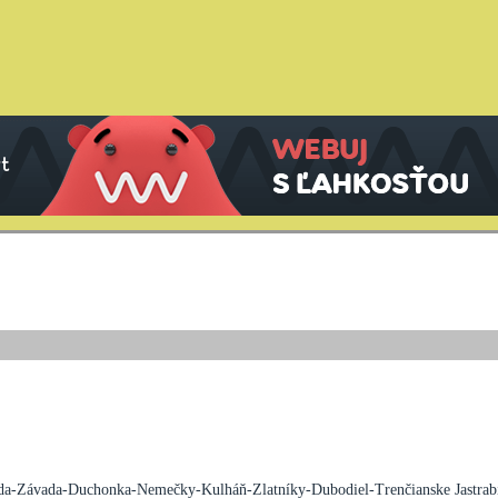
rada-Závada-Duchonka-Nemečky-Kulháň-Zlatníky-Dubodiel-Trenčianske Jastr