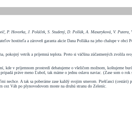
vič, P. Hovorka, J. Poláček, S. Studený, D. Pollák, A. Masaryková, V. Putera, 
iateľov hostiteľa a zároveň garanta akcie Dana Polláka na jeho chalupe v obci 
 pokojný vetrík a príjemná teplota. Preto si väčšina zúčastnených zvolila svoj
dní, kde v príjemnom prostredí debatujeme o všeličom možnom, koštujeme burč
pripadá práve meno Ľuboš, tak máme o jednu oslavu naviac. (Zase som o rok s
eľmi nechce. A tak sa poberáme zase každý svojim smerom. Piešťanci (cestári) p
odom cez Váh po plynovodovom moste na druhú stranu do Zeleníc.