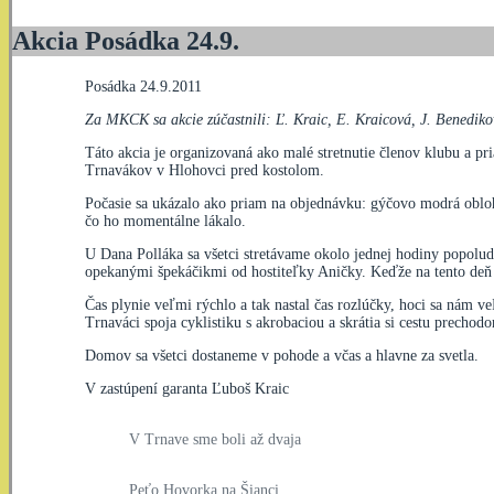
Akcia Posádka 24.9.
Posádka 24.9.2011
Za MKCK sa akcie zúčastnili: Ľ. Kraic, E. Kraicová, J. Benediko
Táto akcia je organizovaná ako malé stretnutie členov klubu a pr
Trnavákov v Hlohovci pred kostolom.
Počasie sa ukázalo ako priam na objednávku: gýčovo modrá obloha,
čo ho momentálne lákalo.
U Dana Polláka sa všetci stretávame okolo jednej hodiny popolu
opekanými špekáčikmi od hostiteľky Aničky. Keďže na tento deň 
Čas plynie veľmi rýchlo a tak nastal čas rozlúčky, hoci sa nám v
Trnaváci spoja cyklistiku s akrobaciou a skrátia si cestu prech
Domov sa všetci dostaneme v pohode a včas a hlavne za svetla.
V zastúpení garanta Ľuboš Kraic
V Trnave sme boli až dvaja
Peťo Hovorka na Šianci