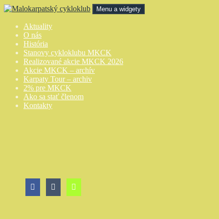
Preskočiť
Menu a widgety
na
obsah
Malokarpatský cykloklub
Aktuality
O nás
História
Stanovy cykloklubu MKCK
Realizované akcie MKCK 2026
Akcie MKCK – archív
Karpaty Tour – archiv
2% pre MKCK
Ako sa stať členom
Kontakty