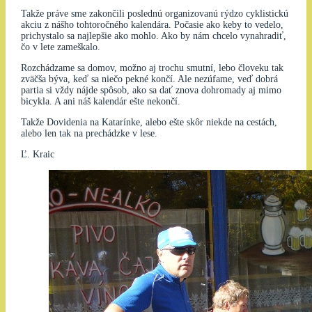
Takže práve sme zakončili poslednú organizovanú rýdzo cyklistickú
akciu z nášho tohtoročného kalendára. Počasie ako keby to vedelo,
prichystalo sa najlepšie ako mohlo. Ako by nám chcelo vynahradiť,
čo v lete zameškalo.
Rozchádzame sa domov, možno aj trochu smutní, lebo človeku tak
zväčša býva, keď sa niečo pekné končí. Ale nezúfame, veď dobrá
partia si vždy nájde spôsob, ako sa dať znova dohromady aj mimo
bicykla. A ani náš kalendár ešte nekončí.
Takže Dovidenia na Katarínke, alebo ešte skôr niekde na cestách,
alebo len tak na prechádzke v lese.
Ľ. Kraic