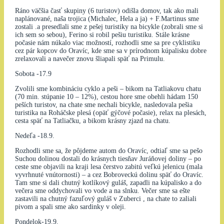
Ráno väčšia časť skupiny (6 turistov) odišla domov, tak ako mali
naplánované, naša trojica (Michalec, Hela a ja) + F.Martinus sme
zostali .a presedlali sme z pešej turistiky na bicykle (zobrali sme si
ich sem so sebou), Ferino si robil pešiu turistiku. Stále krásne
počasie nám núkalo viac možností, rozhodli sme sa pre cyklistiku
cez pár kopcov do Oravíc, kde sme sa v prírodnom kúpalisku dobre
zrelaxovali a navečer znovu šliapali späť na Primulu.
Sobota -17.9
Zvolili sme kombináciu cyklo a peši – bikom na Tatliakovu chatu
(70 min. stúpanie 10 – 12%), cestou hore sme obehli hádam 150
peších turistov, na chate sme nechali bicykle, nasledovala pešia
turistika na Roháčske plesá (opäť gýčové počasie), relax na plesách,
cesta späť na Tatliačku, a bikom krásny zjazd na chatu.
Nedeľa -18.9.
Rozhodli sme sa, že pôjdeme autom do Oravíc, odtiaľ sme sa pešo
Suchou dolinou dostali do krásnych tiesňav Juráňovej doliny – po
ceste sme objavili na kraji lesa čerstvo zabitú veľkú jelenicu (mala
vyvrhnuté vnútornosti) – a cez Bobroveckú dolinu späť do Oravíc.
Tam sme si dali chutný kotlíkový guláš, zapadli na kúpalisko a do
večera sme oddychovali vo vode a na slnku. Večer sme sa ešte
zastavili na chutný fazuľový guláš v Zuberci , na chate to zaliali
pivom a spali sme ako sardinky v oleji.
Pondelok-19.9.