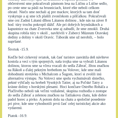
občerstvení sme pokračovali pásmom lesa na Lúčnu a Lúčne sedlo,
po ceste sme sa pásli na brusniciach, ktoré ešte neboli celkom
obraté. Niečo sme nechali aj pre mackov, ktorých sa tam dosť
vyskytuje a aj sme ich plašili zvončekom a píšťalkou. Pokračovali
sme cez Zadnú Látanú dlhou Látanou dolinou , kde nás na záver 8
hod. túry trochu pokropil dážď. Ale pri dobrých bryndzákoch a
kapustnice na chate Zverovka sme aj zabudli, že sme zmokli. Druhá
skupina robila túry v okolí , navštívili v Zuberci Múzeum Oravskej
dediny a doliny v okolí Oravíc. Táborák sme už nerobili, – bolo
napršané.
Štvrtok -15.9.
Keďže bol cirkevný sviatok, tak časť turistov zasvätila deň návšteve
kostola a vecí s tým spojených, naša trojka sme sa vybrali Látanou
dolinou, ktorou sme sa včera vracali do sedla Zábrať, žltou značkou
na Rákoň a ďalej pekným hrebeňom na Volovec, kde sme mali
dohodnutú stretávku s Michalcom a Šugom, ktorí si zvolili inú
alternatívu výstupu. Na Volovci sme spolu vychutnávali slniečko,
pekné výhľady na hrebeň Vysokých Tatier, aj na Poľské Tatry a
krásne doliny s horskými plesami. Hoci končiare Ostrého Roháča a
Plačlivého neboli tak veľmi vzdialené, skupina rozhodla o zostupe
do sedla Zábrať a zelenou značkou na Tatliakovu chatu, kde dobre
padol horec a pivko. A potom dolu na chatu a spoločné posedenie
pri pive, kde sme vyhodnotili prvú časť celej turistickej akcie ako
vydarenú.
Piatok -16.9.