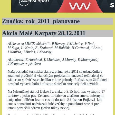
Značka:
rok_2011_planovane
Akcia Malé Karpaty 28.12.2011
Akcie sa za MKCK zúčastnili: P.Herceg, J.Michalec, V.Naď,
M.Šuga, Ľ. Kraic, E. Kraicová, M.Babišík, H.Gurínová, J.Antal,
I.Naništa, J.Budoš, J.Nádaský,
Ako hostia: E.Antalová, Ľ.Michalec, J.Morvay, E.Morvayová,
J.Neupauer + pes Sara
Naša posledná turistická akcia z plánu roku 2011 sa uskutočnila v
znamení prečistiť si vianočným prejedaním unavené telá, ale aj so
zámerom stráviť zase chvíľku v lone prírody. Počasie som žiaľ akosi
nestihol vybaviť bolo hmlisto a slniečko sme celý deň nevideli.
Na železničnej stanici Buková z vlaku o 9.15 hod. nás vystúpilo 17
turistov a jeden pes. Zelenou turistickou značkou sme sa miernym
stúpaním a dlhšou lesnou cestou dostali až k ústavu Bojková, kde
sme s domácimi nadviazali čulé vzťahy a poniektorí sme si pre
istotu poznačili adresu (jeden nikdy nevie).