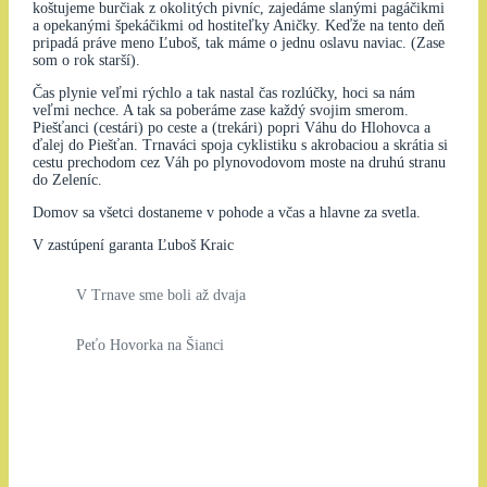
koštujeme burčiak z okolitých pivníc, zajedáme slanými pagáčikmi
a opekanými špekáčikmi od hostiteľky Aničky. Keďže na tento deň
pripadá práve meno Ľuboš, tak máme o jednu oslavu naviac. (Zase
som o rok starší).
Čas plynie veľmi rýchlo a tak nastal čas rozlúčky, hoci sa nám
veľmi nechce. A tak sa poberáme zase každý svojim smerom.
Piešťanci (cestári) po ceste a (trekári) popri Váhu do Hlohovca a
ďalej do Piešťan. Trnaváci spoja cyklistiku s akrobaciou a skrátia si
cestu prechodom cez Váh po plynovodovom moste na druhú stranu
do Zeleníc.
Domov sa všetci dostaneme v pohode a včas a hlavne za svetla.
V zastúpení garanta Ľuboš Kraic
V Trnave sme boli až dvaja
Peťo Hovorka na Šianci