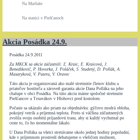
Na Marháte
Na stanici v Piešťanoch
Akcia Posádka 24.9.
Posádka 24.9.2011
Za MKCK sa akcie zúčastnili: Ľ. Kraic, E. Kraicová, J.
Benedikovič, P. Hovorka, J. Poláček, S. Studený, D. Pollák, A.
Masaryková, V. Putera, V. Oravec
Táto akcia je organizovaná ako malé stretnutie členov klubu a
priateľov hostiteľa a zároveň garanta akcie Dana Polláka na jeho
chalupe v obci Posádka. Na túto akciu máme spoločné stretnutie
Piešťancov a Trnavákov v Hlohovci pred kostolom.
Počasie sa ukázalo ako priam na objednávku: gýčovo modrá obloha,
pokojný vetrík a príjemná teplota. Preto si väčšina zúčastnených
zvolila svoju osobitú príjazdovú trasu, aby si každý vychutnal po
ceste to, čo ho momentálne lákalo.
U Dana Polláka sa všetci stretávame okolo jednej hodiny popoludní,
kde v príjemnom prostredí debatujeme o všeličom možnom,