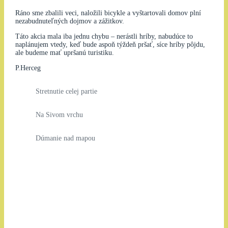
Ráno sme zbalili veci, naložili bicykle a vyštartovali domov plní
nezabudnuteľných dojmov a zážitkov.
Táto akcia mala iba jednu chybu – nerástli hríby, nabudúce to
naplánujem vtedy, keď bude aspoň týždeň pršať, síce hríby pôjdu,
ale budeme mať upršanú turistiku.
P.Herceg
Stretnutie celej partie
Na Sivom vrchu
Dúmanie nad mapou