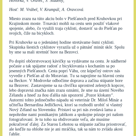
Hovorka, V. Oravec, S. Studený,
Hosť: M. Vrábel, V. Krumpál, A. Oravcová.
Miesto zrazu na túto akciu bolo v Piešťanoch pred Kruhovkou pri
Krajinskom moste. Trnaváci mohli na cestu sem použiť vlakové
spojenie, alebo, čo využili traja cyklisti, dostaviť sa do Piešťan po
svojich, čiže na bicykloch.
Pri Kruhovke sa o jedenástej hodine stretávame ôsmi cyklisti.
Skupinka šiestich cyklistov vyrazila už o pätnásť minút skôr. Spolu
by sme sa mali stretnúť hore na Bezovci.
Po dopití občerstvovacej kávičky sa vydávame na cestu. Je nádherné
počasie a tak spájame radosť z bicyklovania s kochaním sa po
jesenných Piešťanoch. Cesta popri Váhu, cez kúpeľný ostrov nás
vyvedie z Piešťan až do Moravian. Tu sa napojíme na hlavnú cestu
na Beckov. V Modrovke odbočíme doprava a začína stúpanie hore
na Bezovec. Zastavujeme sa na chvíľku uprostred zelených kopcov,
lebo dopravná značka nám zrazu oznámi, že sme na území Nového
Zélandu a hneď za ňou ďalšia nás upozorní „Pozor klokany“.
Autormi tohto jedinečného nápadu sú veterinár Dr. Miloš Minár a
učiteľka Bernardína Jedličková, ktorí sa rozhodli urobiť si vlastný
Nový Zéland na Slovensku. Pristaví sa pri nás zvedavá lama a
nepohrdne nami ponúkaným jablkom a spokojne pózuje pri našom
fotografovaní. Je tu toho na obdivovanie veľa, ale musíme
pokračovať ďalej. Za Starou Lehotou sa stúpanie začína priostrovať,
ale keďže na oblohe nie je ani mráčika, tak sa nám to zvláda akosi
ľahšie.