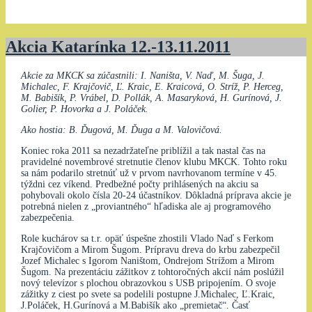
Akcia Katarínka 12.-13.11.2011
Akcie za MKCK sa zúčastnili: I. Naništa, V. Naď, M. Šuga, J.
Michalec, F. Krajčovič, Ľ. Kraic, E. Kraicová, O. Stríž, P. Herceg,
M. Babišík, P. Vrábel, D. Pollák, A. Masaryková, H. Gurínová, J.
Golier, P. Hovorka a J. Poláček.
Ako hostia: B. Ďugová, M. Ďuga a M. Valovičová.
Koniec roka 2011 sa nezadržateľne priblížil a tak nastal čas na
pravidelné novembrové stretnutie členov klubu MKCK. Tohto roku
sa nám podarilo stretnúť už v prvom navrhovanom termíne v 45.
týždni cez víkend. Predbežné počty prihlásených na akciu sa
pohybovali okolo čísla 20-24 účastníkov. Dôkladná príprava akcie je
potrebná nielen z „proviantného“ hľadiska ale aj programového
zabezpečenia.
Role kuchárov sa t.r. opäť úspešne zhostili Vlado Naď s Ferkom
Krajčovičom a Mirom Šugom. Prípravu dreva do krbu zabezpečil
Jozef Michalec s Igorom Naništom, Ondrejom Strížom a Mirom
Šugom. Na prezentáciu zážitkov z tohtoročných akcií nám poslúžil
nový televízor s plochou obrazovkou s USB pripojením. O svoje
zážitky z ciest po svete sa podelili postupne J.Michalec, Ľ.Kraic,
J.Poláček, H.Gurínová a M.Babišík ako „premietač“. Časť