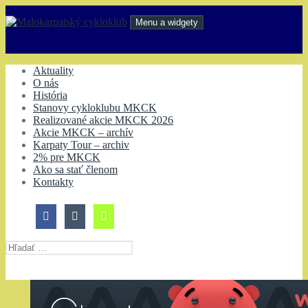
Preskočiť
na
Menu a widgety
obsah
Malokarpatský cykloklub
Aktuality
O nás
História
Stanovy cykloklubu MKCK
Realizované akcie MKCK 2026
Akcie MKCK – archív
Karpaty Tour – archiv
2% pre MKCK
Ako sa stať členom
Kontakty
Hľadať: