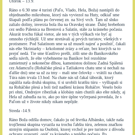
Utorok – 13.9.
Ráno o 6:30 sme 4 turisti (Paľo, Vlado, Hela, Boža) nastúpili do
objednaného mikrobusu, ktorý nás vyviezol na Huty, odkiaľ sme
šliapali podľa plánu po červenej zn. na Sivý vrch. Tam už slnko
zalialo doliny, inverzia bola iba na Oravskej strane. Ďalej hrebeňom
cez sedlo Pálenica na Brestovú a Salatín, stále za krásneho počasia.
Akurát trochu fúkal vietor, ale ten v tých výškach vie byť aj
omnoho rýchlejší. Už sme stretávali aj prvých turistov, všetkých v
protismere. Pod Salatínom sme sa už museli najesť a posilniť, čakali
nás ešte Skriniarky – krkolomné zrázy a reťaze, bez ktorých sa to
prejsť nedá. Tie sme šťastlivo prešli, zišli sme do Baníkovského
sedla návrh, že ešte vybehneme na Baníkov bol rezolútne
zamietnutý a nekonečne dlhou, kamenistou dolinou Zadná Spálená
cez Adamcuľu (Roháčske plesá a Tatliakovu chatu sme si nechali na
ďalšie dni) sme sa už za tmy – mali sme čelovky – vrátili na chatu.
Túra nám trvala 13.hod. Na chate nás už čakal táborák, ktorý
zapálila naša druhá skupina, tí si urobili kratšiu túru – vyšliapali si
na Roháčske plesá a boli tiež nadšení krásou Roháčov. Veselo bolo
pri ohni, Ondrejov ríbezliak a klobásy nám chutili ako ešte nikdy, aj
Hela už zabudla na to, ako po túre úplne vyčerpaná povedala, že s
Paľom už v živote nikdy nikam nepôjde.
Streda -14.9.
Ráno Boža odišla domov, čakalo ju od štvrtka Albánsko, takže naša
trojčlenná skupina vyrazila na trochu ľahšiu túru, zelenou značkou
strmým stúpaním na Osobitú, ktorej vrchol je pre turistov z dôvodu
ochrany uzavretý, opäť za krásneho a teplého počasia. Po