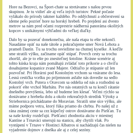
Hore na Bezovci, na Šport-chate sa stretávame s našou prvou
skupinou. Je tu vidieť ale aj veľa iných turistov. Pekné počasie
vylákalo do prírody takmer každého. Po oddýchnutí a občerstvení sa
ideme pešo pozrieť hore na horský hrebeň. Po prejdení asi dvesto
metrov sa nám pred očami rozprestrie nádherná panoráma okolitých
kopcov s unikátnymi výhľadmi do veľkej diaľky.
Dalo by sa pozerať donekonečna, ale naša etapa tu ešte nekončí.
Nasadáme opäť na naše tátoše a pokračujeme smer Nová Lehota a
prameň Dastín. Tu sa trochu osviežime na chutnej kyselke. A keďže
sme stratili výšku, začíname opäť stúpať. Povrch cesty sa trochu
zhoršil, ale je to ešte po znesiteľnej šotoline. Krásne scenérie aj
tohto kúska kraja nám pomáhajú zvládať toto príkorie a o chvíľu
dosahujeme kopanice zvané Majere. Odtiaľto je stúpanie už len
pozvoľné. Pri Horárni pod Kostolným vrchom sa vnárame do lesa.
Lesná cestička vcelku po príjemnom asfalte nás dovedie na sedlo
Kostolný vrch. Putera s Oravcom sa oddelia od nás a rozhodnú sa
pokoriť ešte vrchol Marhátu. Pre nás ostatných sa tu končí rátanie
dnešného prevýšenia, lebo už budeme len klesať. Veľmi rýchlo sa
dostávame z hrebeňa dolu a okolo rekreačných stredísk Výtoky a
Striebornica prichádzame do Moravian. Stratili sme síce výšku, ale
máme podporu vetra, ktorý fúka priamo do chrbta. Po našej už z
rána známej ceste sa cez kúpeľný ostrov dostávame do Piešťan. Tu
sa naše kroky rozdeľujú. Piešťanci zhodnotia akciu v miestnej
Kantíne a Trnaváci smerujú na stanicu, aby chytili vlak. Po
vystúpení v Trnave v Hostinci Albatros si nachádzajú čas nielen na
vyjadrenie dojmov z dneška ale aj z celej sezóny.