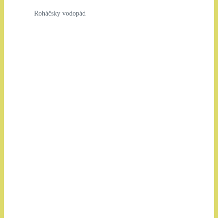
Roháčsky vodopád