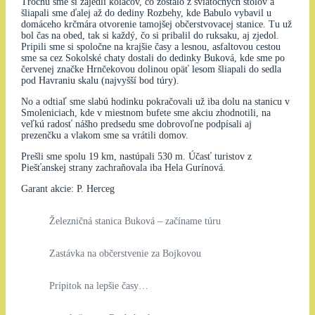
Trochu sme si zajedli koláčov, čo zostalo z sviatočných stolov a
šliapali sme ďalej až do dediny Rozbehy, kde Babulo vybavil u
domáceho krčmára otvorenie tamojšej občerstvovacej stanice. Tu už
bol čas na obed, tak si každý, čo si pribalil do ruksaku, aj zjedol.
Pripili sme si spoločne na krajšie časy a lesnou, asfaltovou cestou
sme sa cez Sokolské chaty dostali do dedinky Buková, kde sme po
červenej značke Hrnčekovou dolinou opäť lesom šliapali do sedla
pod Havraniu skalu (najvyšší bod túry).
No a odtiaľ sme slabú hodinku pokračovali už iba dolu na stanicu v
Smoleniciach, kde v miestnom bufete sme akciu zhodnotili, na
veľkú radosť nášho predsedu sme dobrovoľne podpísali aj
prezenčku a vlakom sme sa vrátili domov.
Prešli sme spolu 19 km, nastúpali 530 m. Účasť turistov z
Piešťanskej strany zachraňovala iba Hela Gurínová.
Garant akcie: P. Herceg
Železničná stanica Buková – začíname túru
Zastávka na občerstvenie za Bojkovou
Prípitok na lepšie časy…