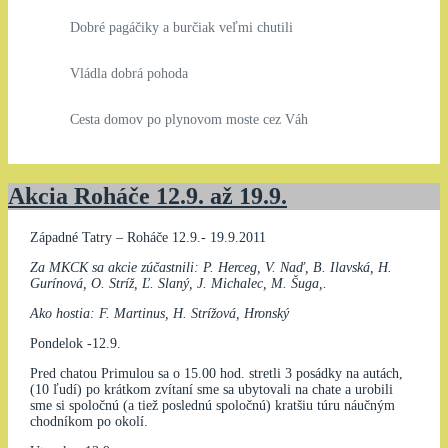
Dobré pagáčiky a burčiak veľmi chutili
Vládla dobrá pohoda
Cesta domov po plynovom moste cez Váh
Akcia Roháče 12.9. až 19.9.
Západné Tatry – Roháče 12.9.- 19.9.2011
Za MKCK sa akcie zúčastnili: P. Herceg, V. Naď, B. Ilavská, H.
Gurínová, O. Stríž, Ľ. Slaný, J. Michalec, M. Šuga,.
Ako hostia: F. Martinus, H. Strížová, Hronský
Pondelok -12.9.
Pred chatou Primulou sa o 15.00 hod. stretli 3 posádky na autách,
(10 ľudí) po krátkom zvítaní sme sa ubytovali na chate a urobili
sme si spoločnú (a tiež poslednú spoločnú) kratšiu túru náučným
chodníkom po okolí.