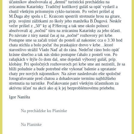
účastníkov absolvovala aj „dennú“ turistickú prechádzku na
zrúcaninu Katarínky. Tradičný kotlíkový guláš sa opäť vydaril a
chutil všetkým prítomným cyklo-turistom. Po večeri prišiel aj
M.Ďuga aby spolu s Ľ. Kraicom spestrili stretnutie hrou na gitare,
príp. svojimi zážitkami zo školy jeho manželka B.Ďugová. Neskôr
večer prišiel z „50“ ky aj P.Herceg a tak sme okolo polnoci
absolvovali aj „nočnú“ túru na zrúcaninu Katarínky za jeho účasti.
Po návrate z túry nastal čas aj na „nočné“ rozhovory pri krbe.
Postupne sme sa začali trúsiť do postelí až nakoniec cca o 3:30 hod
chata stíchla a bolo počuť iba praskajúce drevo v krbe…ktoré
starostlivo strážil Vlado Naď až do rána. Nedeľné ráno bolo opäť
krásne slnečno a tak nás slnko postupne ťahalo z postelí von. Po
raňajkách v štýle čo dom dal, sme dojedali výborný guláš, príp.
klobásy. Pri spoločných rozhovoroch pri krbe sme ani nezistili, že sa
blíži poludnie a bude potrebné ešte vykonať balenie a upratanie
chaty pre nových nájomníkov. Na záver nasledovalo ešte spoločné
fotografovanie pred chatou a dohadovanie termínu najbližšieho
stretnutia na turistike. Poďakovanie patrí všetkým účastníkom za
aktívnu účasť na akcii ako aj k jej bezproblémovému priebehu.
Igor Naništa
Na prechádzke ku Planinke
Na Planinke