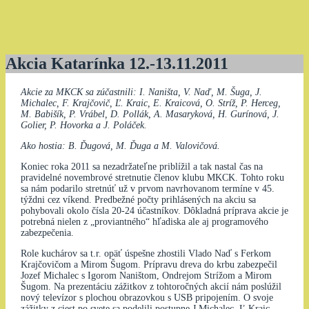
Akcia Katarínka 12.-13.11.2011
Akcie za MKCK sa zúčastnili: I. Naništa, V. Naď, M. Šuga, J.
Michalec, F. Krajčovič, Ľ. Kraic, E. Kraicová, O. Stríž, P. Herceg,
M. Babišík, P. Vrábel, D. Pollák, A. Masaryková, H. Gurínová, J.
Golier, P. Hovorka a J. Poláček.
Ako hostia: B. Ďugová, M. Ďuga a M. Valovičová.
Koniec roka 2011 sa nezadržateľne priblížil a tak nastal čas na
pravidelné novembrové stretnutie členov klubu MKCK. Tohto roku
sa nám podarilo stretnúť už v prvom navrhovanom termíne v 45.
týždni cez víkend. Predbežné počty prihlásených na akciu sa
pohybovali okolo čísla 20-24 účastníkov. Dôkladná príprava akcie je
potrebná nielen z „proviantného“ hľadiska ale aj programového
zabezpečenia.
Role kuchárov sa t.r. opäť úspešne zhostili Vlado Naď s Ferkom
Krajčovičom a Mirom Šugom. Prípravu dreva do krbu zabezpečil
Jozef Michalec s Igorom Naništom, Ondrejom Strížom a Mirom
Šugom. Na prezentáciu zážitkov z tohtoročných akcií nám poslúžil
nový televízor s plochou obrazovkou s USB pripojením. O svoje
zážitky z ciest po svete sa podelili postupne J.Michalec, Ľ.Kraic,