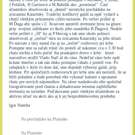
J.Poláček, H.Gurínová a M.Babišík ako „premietač“. Časť
účastníkov absolvovala aj „dennú“ turistickú prechádzku na
zrúcaninu Katarínky. Tradičný kotlíkový guláš sa opäť vydaril a
chutil všetkým prítomným cyklo-turistom. Po večeri prišiel aj
M.Ďuga aby spolu s Ľ. Kraicom spestrili stretnutie hrou na gitare,
príp. svojimi zážitkami zo školy jeho manželka B.Ďugová. Neskôr
večer prišiel z „50“ ky aj P.Herceg a tak sme okolo polnoci
absolvovali aj „nočnú“ túru na zrúcaninu Katarínky za jeho účasti.
Po návrate z túry nastal čas aj na „nočné“ rozhovory pri krbe.
Postupne sme sa začali trúsiť do postelí až nakoniec cca o 3:30 hod
chata stíchla a bolo počuť iba praskajúce drevo v krbe…ktoré
starostlivo strážil Vlado Naď až do rána. Nedeľné ráno bolo opäť
krásne slnečno a tak nás slnko postupne ťahalo z postelí von. Po
raňajkách v štýle čo dom dal, sme dojedali výborný guláš, príp.
klobásy. Pri spoločných rozhovoroch pri krbe sme ani nezistili, že sa
blíži poludnie a bude potrebné ešte vykonať balenie a upratanie
chaty pre nových nájomníkov. Na záver nasledovalo ešte spoločné
fotografovanie pred chatou a dohadovanie termínu najbližšieho
stretnutia na turistike. Poďakovanie patrí všetkým účastníkom za
aktívnu účasť na akcii ako aj k jej bezproblémovému priebehu.
Igor Naništa
Na prechádzke ku Planinke
Na Planinke