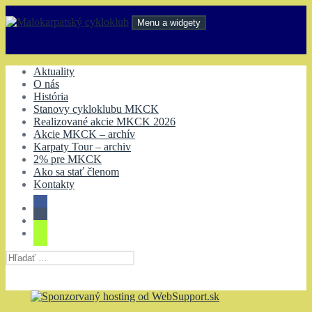
Preskočiť
na
Menu a widgety
obsah
Malokarpatský cykloklub
Aktuality
O nás
História
Stanovy cykloklubu MKCK
Realizované akcie MKCK 2026
Akcie MKCK – archív
Karpaty Tour – archiv
2% pre MKCK
Ako sa stať členom
Kontakty
Hľadať: