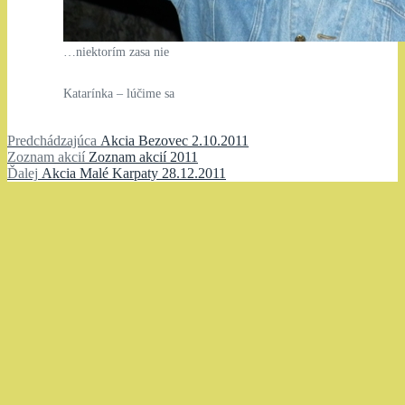
…niektorím zasa nie
Katarínka – lúčime sa
Navigácia
Predchádzajúci
Predchádzajúca
Akcia Bezovec 2.10.2011
Zoznam
článok:
Zoznam akcií
Zoznam akcií 2011
v
Ďalší
akcií:
Ďalej
Akcia Malé Karpaty 28.12.2011
článku
článok: