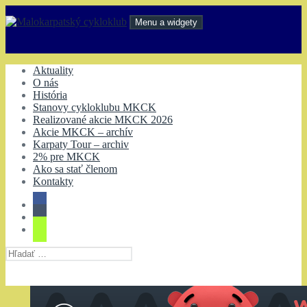
Preskočiť
na
Menu a widgety
obsah
Malokarpatský cykloklub
Aktuality
O nás
História
Stanovy cykloklubu MKCK
Realizované akcie MKCK 2026
Akcie MKCK – archív
Karpaty Tour – archiv
2% pre MKCK
Ako sa stať členom
Kontakty
Hľadať: