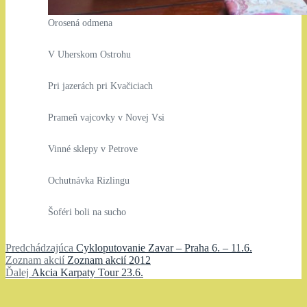
Orosená odmena
V Uherskom Ostrohu
Pri jazerách pri Kvačiciach
Prameň vajcovky v Novej Vsi
Vinné sklepy v Petrove
Ochutnávka Rizlingu
Šoféri boli na sucho
Navigácia
Predchádzajúci
Predchádzajúca
Cykloputovanie Zavar – Praha 6. – 11.6.
Zoznam
článok:
Zoznam akcií
Zoznam akcií 2012
v
Ďalší
akcií:
Ďalej
Akcia Karpaty Tour 23.6.
článku
článok: