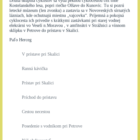
Druhá skupina cyklistov sa vydá peknou cyklocestou cez tône
Kostelanského lesa, popri riečke Olšave do Kunovíc. Tu si pozrú
letecké múzeum (len zvonku) a zastavia sa v Novoveských sírnatých
lázniach, kde ochutnajú miestnu „vajcovku“. Príjemná a pokojná
cyklocesta ich privedie s krátkymi zastávkami pri starej vodnej
elekrárni vo Veselí n.Moravou , v amfiteátri v Strážnici a vínnom
sklípku v Petrove do prístavu v Skalici.
Paľo Herceg
V prístave pri Skalici
Ranná kávička
Prístav pri Skalici
Príchod do prístavu
Cestou necestou
Posedenie s vodníkom pri Petrove