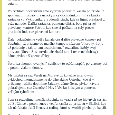
autami.
Po rýchlom občerstvení sme vyrazili pobrežím kanála po prúde už
spomenutím hrbatým a uzučkým cyklochodníkom . Prvá krátka
zastávka vo Výklopníku v Sudoměřiciach, kde sa lignit preklápal z
veže na lode. Ďalšia zastávka, pomerne dlhšia, bola pri prvej
plavebnej komore Petrov, kde sme si počkali na celý proces
prechodu lode cez plavebnú komoru.
Ďalej pokračujeme vedľa kanála cez ďalšie plavebné komory pri
Strážnici, až prídeme do malého kempu s názvom Vnorovy. To je
už poludnie a tak to tam „zapichneme“ rozbalíme každý svoj
proviant (Števo Š. sa nezdá, ale zbaští tam 4 uvarené klobásy),
dáme pivko a šľapeme ďalej.
Štvorica „kombinovaných“ cyklistov to otáča naspäť, po vlastnej osi
a potom vlakom domov.
My ostatní sa cez Veselí na Morave už konečne asfaltovým
cyklochodníkomdostaneme do Uherského Ostrohu, kde si v
príjemnej reštike doplníme žalúdky, dáme čierne pivko, kávu a
pokračujeme cez Ostrožskú Novú Ves ku krásnym a pomerne
veľkým rybníkom.
Tam sa rozdelíme, menšia skupinka sa vracia už po hlavných cestách
do Strážnice a potom znovu vedľa kanála do prístavu v Skalici, kde
ich už čakajú ďalší členovia rodiny, ktorí si zvolili plavbu po kanáli.