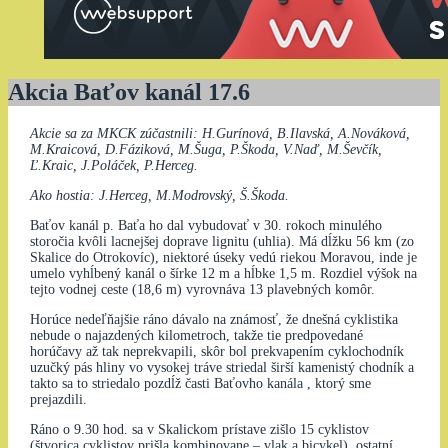
Akcia Baťov kanál 17.6
Akcie sa za MKCK zúčastnili: H.Gurínová, B.Ilavská, A.Nováková,
M.Kraicová, D.Fáziková, M.Šuga, P.Škoda, V.Naď, M.Ševčík,
Ľ.Kraic, J.Poláček, P.Herceg.
Ako hostia: J.Herceg, M.Modrovský, Š.Škoda.
Baťov kanál p. Baťa ho dal vybudovať v 30. rokoch minulého
storočia kvôli lacnejšej doprave lignitu (uhlia). Má dĺžku 56 km (zo
Skalice do Otrokovíc), niektoré úseky vedú riekou Moravou, inde je
umelo vyhĺbený kanál o šírke 12 m a hĺbke 1,5 m. Rozdiel výšok na
tejto vodnej ceste (18,6 m) vyrovnáva 13 plavebných komôr.
Horúce nedeľňajšie ráno dávalo na známosť, že dnešná cyklistika
nebude o najazdených kilometroch, takže tie predpovedané
horúčavy až tak neprekvapili, skôr bol prekvapením cyklochodník
uzučký pás hliny vo vysokej tráve striedal širší kamenistý chodník a
takto sa to striedalo pozdĺž časti Baťovho kanála , ktorý sme
prejazdili.
Ráno o 9.30 hod. sa v Skalickom prístave zišlo 15 cyklistov
(štvorica cyklistov prišla kombinovane – vlak a bicykel), ostatní