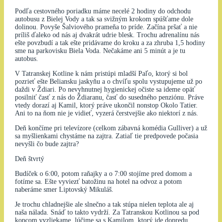
Podľa cestovného poriadku máme necelé 2 hodiny do odchodu
autobusu z Bielej Vody a tak sa svižným krokom spúšťame dole
dolinou. Povyše Šalviového prameňa to príde. Začína pršať a nie
príliš ďaleko od nás aj dvakrát udrie blesk. Trochu adrenalínu nás
ešte povzbudí a tak ešte pridávame do kroku a za zhruba 1,5 hodiny
sme na parkovisku Biela Voda. Nečakáme ani 5 minút a je tu
autobus.
V Tatranskej Kotline k nám pristúpi mladší Paľo, ktorý si bol
pozrieť ešte Beliansku jaskyňu a o chvíľu spolu vystupujeme už po
daždi v Ždiari. Po nevyhnutnej hygienickej očiste sa ideme opäť
posilniť časť z nás do Ždiaranu, časť do susedného penziónu. Práve
vtedy dorazí aj Kamil, ktorý práve ukončil nonstop Okolo Tatier.
Ani to na ňom nie je vidieť, vyzerá čerstvejšie ako niektorí z nás.
Deň končíme pri televízore (celkom zábavná komédia Gulliver) a už
sa myšlienkami chystáme na zajtra. Zatiaľ tie predpovede počasia
nevyšli čo bude zajtra?
Deň štvrtý
Budíček o 6:00, potom raňajky a o 7:00 stojíme pred domom a
fotíme sa. Ešte vyviezť batožinu na hotel na odvoz a potom
naberáme smer Liptovský Mikuláš.
Je trochu chladnejšie ale slnečno a tak stúpa nielen teplota ale aj
naša nálada. Snáď to takto vydrží. Za Tatranskou Kotlinou sa pod
kopcom vyzliekame, lúčime sa s Kamilom, ktorý ide dopredu