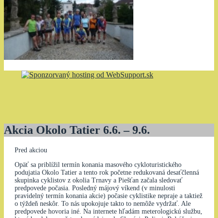
Akcia Okolo Tatier 6.6. – 9.6.
Pred akciou
Opäť sa priblížil termín konania masového cykloturistického
podujatia Okolo Tatier a tento rok početne redukovaná desaťčlenná
skupinka cyklistov z okolia Trnavy a Piešťan začala sledovať
predpovede počasia. Posledný májový víkend (v minulosti
pravidelný termín konania akcie) počasie cyklistike nepraje a taktiež
o týždeň neskôr. To nás upokojuje takto to nemôže vydržať. Ale
predpovede hovoria iné. Na internete hľadám meterologickú službu,