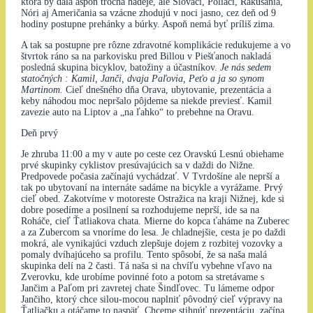
ktorá by dala aspoň trocha nádeje, ale Slováci, Poliaci, Rakúšania,
Nóri aj Američania sa vzácne zhodujú v noci jasno, cez deň od 9
hodiny postupne prehánky a búrky. Aspoň nemá byť príliš zima.
A tak sa postupne pre rôzne zdravotné komplikácie redukujeme a vo
štvrtok ráno sa na parkovisku pred Billou v Piešťanoch nakladá
posledná skupina bicyklov, batožiny a účastníkov.
Je nás sedem
statočných : Kamil, Janči, dvaja Paľovia, Peťo a ja so synom
Martinom.
Cieľ dnešného dňa Orava, ubytovanie, prezentácia a
keby náhodou moc nepršalo pôjdeme sa niekde previesť. Kamil
zavezie auto na Liptov a „na ľahko“ to prebehne na Oravu.
Deň prvý
Je zhruba 11:00 a my v aute po ceste cez Oravskú Lesnú obiehame
prvé skupinky cyklistov presúvajúcich sa v daždi do Nižne.
Predpovede počasia začínajú vychádzať. V Tvrdošíne ale neprší a
tak po ubytovaní na internáte sadáme na bicykle a vyrážame. Prvý
cieľ obed. Zakotvíme v motoreste Ostražica na kraji Nižnej, kde si
dobre posedíme a posilnení sa rozhodujeme neprší, ide sa na
Roháče, cieľ Ťatliakova chata. Mierne do kopca ťaháme na Zuberec
a za Zubercom sa vnoríme do lesa. Je chladnejšie, cesta je po daždi
mokrá, ale vynikajúci vzduch zlepšuje dojem z rozbitej vozovky a
pomaly dvíhajúceho sa profilu. Tento spôsobí, že sa naša malá
skupinka delí na 2 časti. Tá naša si na chvíľu vybehne vľavo na
Zverovku, kde urobíme povinné foto a potom sa stretávame s
Jančim a Paľom pri zavretej chate Šindľovec. Tu lámeme odpor
Jančiho, ktorý chce silou-mocou naplniť pôvodný cieľ výpravy na
Ťatliačku a otáčame to naspäť. Chceme stihnúť prezentáciu, začína