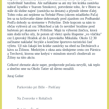
vyzdvihnúť batožinu. Ale naflákame sa ani my len krátka zastávka
nabrať kyselku v Starom Smokovci, potvrdenie toho, že v Bistre sa
stále dá slušne najesť (zastávka na desiatu) a plynule ideme ďalej.
Tohto roku ani nejdeme na Štrbské Pleso (okrem mladšieho Paľa)
len sa na križovatke dáme dohromady pred zjazdom cez Podbanské.
Podľa dohody sa stretneme v Pribyline. Dole kopcom sa nám to
občas vyštverá až cez 50km/hod a tak čo nevidieť brzdíme pred
bufetom pri skanzene v Pribiline. Majú tu výbornú žinčicu, ktorá
nám dodá toľko sily, že potom už všetci spolu šliapeme „vo vláčiku“
cez Liptovský Hrádok až do Liptovského Mikuláša. Okolo 12:30
začíname nakladať bicykle a končíme športovo-turistickú časť
výletu. Už nás čakajú len krátke zastávky na obed na Dechtároch a
kávu za Žilinou. Medzitým z okna auta sledujeme cestu cez Párnicu
a Terchovú, ktorou sme kedysi v minulom storočí chodievali zo
Žiliny na túto akciu.
Celkové zhrnutie akcie super, predpovede počasia nevyšli, tak teplo
a slnečno sme na Okolo Tatier už dávno nezažili.
Juraj Golier
Parkovisko pri Bille – Piešťany
Na Zverovke v Roháčoch