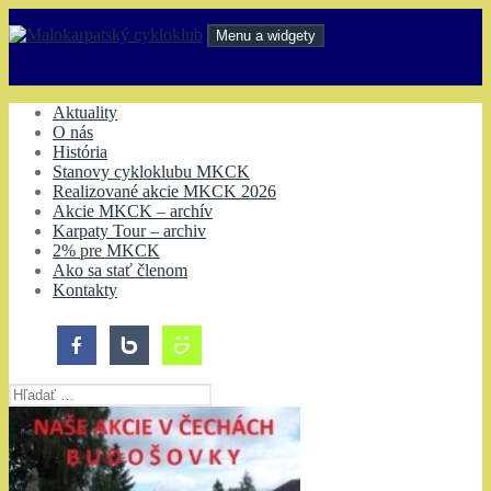
Preskočiť
na
Menu a widgety
obsah
Malokarpatský cykloklub
Aktuality
O nás
História
Stanovy cykloklubu MKCK
Realizované akcie MKCK 2026
Akcie MKCK – archív
Karpaty Tour – archiv
2% pre MKCK
Ako sa stať členom
Kontakty
Hľadať: