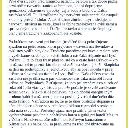
Prvé dva stupáky pred hranicou natiahnu pelotón a tak dobre padne
prvá občerstvovacia stanica za hranicou, kde si doprajeme
sponzorské pekárenské výrobky, čaj a vodu z bidonov. Ďalšia
zastávka salaš. Tu už začíname byť nervózni stále neprší ale naopak
z oblohy presvitá slnko. A tak si dáme žinčicu a syr a sledujeme
nervóznu situáciu na ceste, ktorá je úplne zablokovaná cyklistami a
sprievodnými vozidlami. Ďalšiu prestávku a stretnutie skupinky
plánujeme tradične v Zakopanom pri kostole.
Po krátkom zastavení pri kostole (tradičné foto) pokračujeme
zjazdom na pešiu zónu, ktorú prejdeme v davoch návštevníkov a
cyklistov vedľa bicyklov. Tradične posedíme pri káve a malom pive
a vyzliekame sa. Je teplo, svieti slnko a nás čaká stúpanie nad Lysú
Poľanu. O tejto časti trasy platí to isté čo o ceste hore Oravou – kto
tu už raz bol to pozná, kto nie musí zažiť na vlastnej koži. Skupinka
sa delí na podskupinky a jednotlivcov aby sa opäť spojila v prvej
krčme sa slovenskom území v Lysej Poľane. Naša občerstvovacia
zastávka nie je dlhá už o pár kilometrov nás čaká naša obľúbená
krčma na Podspádoch. Zisťujeme, že toto príjemné miesto si rok od
roka obľúbilo viac cyklistov a pretože počasie je skvelé zostávame
sedieť vonku. Niekto si dá polievku, niekto doplní energiu iným
druhom kalórií a už smerujeme na posledný vrchol dnešného dňa
sedlo Príslop. Vzhľadom na to, že je to dnes posledné stúpanie sa
nám ide dobre a hore sa v relatívne krátkom rozmedzí stretávame
celá naša skupinka. Posledný zjazd sme prežili a tak si všetci
vychutnávame privítanie pohárikom horca a guláš pri hoteli Magura
v Ždiari. Na záver sa ešte odfotíme s Paľovým kamarátom z
Námestova a s batožinou sa presúvame na tradičné ubytovanie na