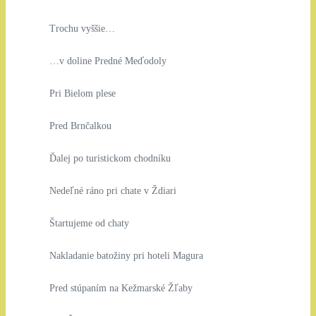
Trochu vyššie…
…v doline Predné Meďodoly
Pri Bielom plese
Pred Brnčalkou
Ďalej po turistickom chodníku
Nedeľné ráno pri chate v Ždiari
Štartujeme od chaty
Nakladanie batožiny pri hoteli Magura
Pred stúpaním na Kežmarské Žľaby