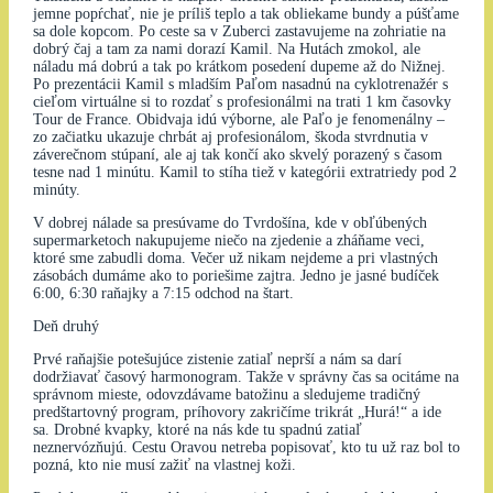
jemne popŕchať, nie je príliš teplo a tak obliekame bundy a púšťame
sa dole kopcom. Po ceste sa v Zuberci zastavujeme na zohriatie na
dobrý čaj a tam za nami dorazí Kamil. Na Hutách zmokol, ale
náladu má dobrú a tak po krátkom posedení dupeme až do Nižnej.
Po prezentácii Kamil s mladším Paľom nasadnú na cyklotrenažér s
cieľom virtuálne si to rozdať s profesionálmi na trati 1 km časovky
Tour de France. Obidvaja idú výborne, ale Paľo je fenomenálny –
zo začiatku ukazuje chrbát aj profesionálom, škoda stvrdnutia v
záverečnom stúpaní, ale aj tak končí ako skvelý porazený s časom
tesne nad 1 minútu. Kamil to stíha tiež v kategórii extratriedy pod 2
minúty.
V dobrej nálade sa presúvame do Tvrdošína, kde v obľúbených
supermarketoch nakupujeme niečo na zjedenie a zháňame veci,
ktoré sme zabudli doma. Večer už nikam nejdeme a pri vlastných
zásobách dumáme ako to poriešime zajtra. Jedno je jasné budíček
6:00, 6:30 raňajky a 7:15 odchod na štart.
Deň druhý
Prvé raňajšie potešujúce zistenie zatiaľ neprší a nám sa darí
dodržiavať časový harmonogram. Takže v správny čas sa ocitáme na
správnom mieste, odovzdávame batožinu a sledujeme tradičný
predštartovný program, príhovory zakričíme trikrát „Hurá!“ a ide
sa. Drobné kvapky, ktoré na nás kde tu spadnú zatiaľ
neznervózňujú. Cestu Oravou netreba popisovať, kto tu už raz bol to
pozná, kto nie musí zažiť na vlastnej koži.