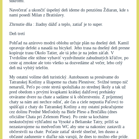
súkromí.
Navečerať a ukončiť úspešný deň ideme do penziónu Ždiaran, kde s
nami posedí Milan z Bratislavy.
Zhrnutie dňa : žiadny dážď a teplo, zatiaľ je to super.
Deň tretí
Pohľad na azúrovo modrú oblohu určuje plán na dnešný deň. Kamil
opravuje defekt a nasadá na bicykel. Jeho trasa na dnešný deň presne
kopíruje trasu Okolo Tatier, ale tá jeho je na jeden záťah. V
Tvrdošíne ešte stihne vybaviť vyzdvihnutie zabudnutých kľúčov, po
ceste aj zmokne ale toto všetko sa dozvedáme až večer, lebo celý
deň má vybitý telefón.
My ostatní volíme deň turistický. Autobusom sa presúvame do
Tatranskej Kotliny a šliapeme na chatu Plesnivec. Svižné tempo nič
nenaruší, Peťo po ceste stretá spolužiaka zo strednej školy a tak už
pred obedom s prvými kvapkami krátkej dažďovej prehánky
otvárame dvere na chate a sadáme si k občerstveniu. Z príjemnej
chaty sa nám ani nechce odísť, ale čas a ciele nepustia Paľovci to
spúšťajú z chaty do Tatranskej Kotliny a my ostatní pokračujeme
cez dolinu Predné Meďodoly na Biele Pleso a Brnčálku (dnes
oficiálne Chata pri Zelenom Plese). Po ceste sa kocháme
neskutočnými výhľadmi na Vysoké a Belianske Tatry, príliš sa
nezastavujeme na medveďom WC aby sme sa nakoniec zastavili a
občerstvili na chate. Počasie zatiaľ skvelé slnečné, len dusno a
občasné zadunenie v diaľke nás varujú, že dnes to možno ešte príde.