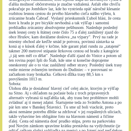
ďalšia možnosť občerstvenia je značne vzdialená. Asfalt ešte chvíľu
pokračuje po Jombíkov laz, kde ho vystrieda opäť náročné klesanie
rozbitou lesnou cestou do prvého hlavného cieľa nášho výletu, k
zrúcanine hradu Čabraď. Vyslaný prieskumník Ľuboš hlási, že cesta
hore k hradu je pre bicykle nevhodná a tak výšľap i samotnú
prehliadku zrúcaniny absolvujeme pešibusom. Nasleduje posledný
úsek lesnej cesty k štátnej ceste číslo 75 a ďalej zaslúžený zjazd do
obce Hrušov, kam dorážame doslova „na výpary“. Prvý na rade je
miestny obchod ale keďže smäd je potvora, povinná zástavka sa
koná aj o kúsok ďalej v krčme, kde garant platí rundu za „zatajené“
takmer 200 metrové stúpanie štrkovou cestou od hradu z kategórie
„i jáj sem měl co dělat“. Nasleduje ďalší zjazd do Vinice a potom už
len rovina popri Ipli do Šiah, kde sme si konečne doprajeme
oneskorený ale o to viac zaslúžený odber stravy. Posledný úsek trasy
vedie mierne zvlneným terénom do Dudiniec – v porovnaní so
začiatkom trasy brnkačka. Celková dĺžka trasy 88,5 km s
prevýšením 1013 m.
Sobota:
Úlohou dňa je dosiahnuť hlavný cieľ celej akcie, ktorým je výšľap
na Sitno. Aj s ohľadom na počasie bola z troch pripravených
alternatív vybraná tá najľahšia tak, aby trasu bez problémov mohli
zvládnuť aj tí menej zdatní. Štartujeme teda zo Svätého Antona a po
pár km sme v Banskej Štiavnici. Tu sme už boli viackrát, preto
akosi nemáme potrebu dlhšie sa zdržovať v jej rozpálených uliciach,
takže vybavíme len obligátne foto na hlavnom námestí a fičíme
ďalej. Cesta od námestia dosť prudko stúpa, preto na parkovisku
pod Novým zámkom spravíme krátku prestávku na vydýchnutie (je
odtiaľ celkom slušná vyhliadka na mesto) a po fotení pod neďalekou