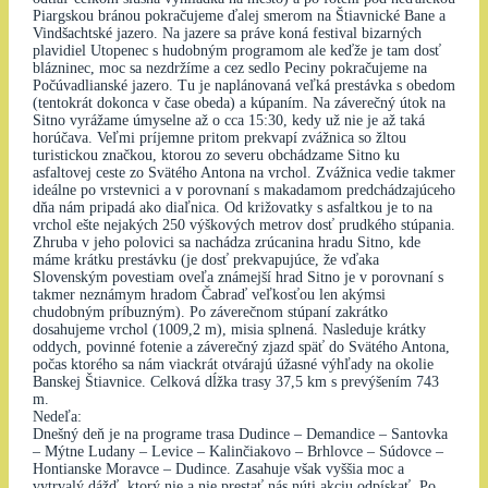
Piargskou bránou pokračujeme ďalej smerom na Štiavnické Bane a
Vindšachtské jazero. Na jazere sa práve koná festival bizarných
plavidiel Utopenec s hudobným programom ale keďže je tam dosť
blázninec, moc sa nezdržíme a cez sedlo Peciny pokračujeme na
Počúvadlianské jazero. Tu je naplánovaná veľká prestávka s obedom
(tentokrát dokonca v čase obeda) a kúpaním. Na záverečný útok na
Sitno vyrážame úmyselne až o cca 15:30, kedy už nie je až taká
horúčava. Veľmi príjemne pritom prekvapí zvážnica so žltou
turistickou značkou, ktorou zo severu obchádzame Sitno ku
asfaltovej ceste zo Svätého Antona na vrchol. Zvážnica vedie takmer
ideálne po vrstevnici a v porovnaní s makadamom predchádzajúceho
dňa nám pripadá ako diaľnica. Od križovatky s asfaltkou je to na
vrchol ešte nejakých 250 výškových metrov dosť prudkého stúpania.
Zhruba v jeho polovici sa nachádza zrúcanina hradu Sitno, kde
máme krátku prestávku (je dosť prekvapujúce, že vďaka
Slovenským povestiam oveľa známejší hrad Sitno je v porovnaní s
takmer neznámym hradom Čabraď veľkosťou len akýmsi
chudobným príbuzným). Po záverečnom stúpaní zakrátko
dosahujeme vrchol (1009,2 m), misia splnená. Nasleduje krátky
oddych, povinné fotenie a záverečný zjazd späť do Svätého Antona,
počas ktorého sa nám viackrát otvárajú úžasné výhľady na okolie
Banskej Štiavnice. Celková dĺžka trasy 37,5 km s prevýšením 743
m.
Nedeľa:
Dnešný deň je na programe trasa Dudince – Demandice – Santovka
– Mýtne Ludany – Levice – Kalinčiakovo – Brhlovce – Súdovce –
Hontianske Moravce – Dudince. Zasahuje však vyššia moc a
vytrvalý dážď, ktorý nie a nie prestať nás núti akciu odpískať. Po