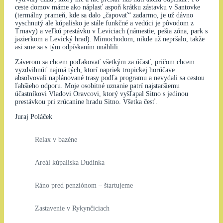
ceste domov máme ako náplasť aspoň krátku zástavku v Santovke
(termálny prameň, kde sa dalo „čapovať“ zadarmo, je už dávno
vyschnutý ale kúpalisko je stále funkčné a vedúci je pôvodom z
Trnavy) a veľkú prestávku v Leviciach (námestie, pešia zóna, park s
jazierkom a Levický hrad). Mimochodom, nikde už nepršalo, takže
asi sme sa s tým odpískaním unáhlili.
Záverom sa chcem poďakovať všetkým za účasť, pričom chcem
vyzdvihnúť najmä tých, ktorí napriek tropickej horúčave
absolvovali naplánované trasy podľa programu a nevydali sa cestou
ľahšieho odporu. Moje osobitné uznanie patrí najstaršiemu
účastníkovi Vladovi Oravcovi, ktorý vyšľapal Sitno s jedinou
prestávkou pri zrúcanine hradu Sitno. Všetka česť.
Juraj Poláček
Relax v bazéne
Areál kúpaliska Dudinka
Ráno pred penziónom – štartujeme
Zastavenie v Rykynčiciach