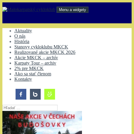
Preskočiť
na
Menu a widgety
obsah
Malokarpatský cykloklub
Aktuality
O nás
História
Stanovy cykloklubu MKCK
Realizované akcie MKCK 2026
Akcie MKCK – archív
Karpaty Tour – archiv
2% pre MKCK
Ako sa stať členom
Kontakty
Hľadať: