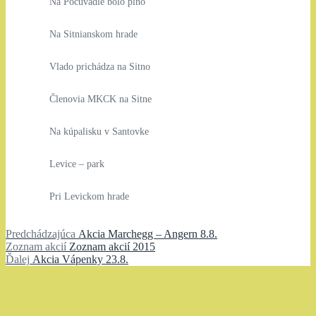
Na Počúvadle bolo plno
Na Sitnianskom hrade
Vlado prichádza na Sitno
Členovia MKCK na Sitne
Na kúpalisku v Santovke
Levice – park
Pri Levickom hrade
Navigácia
Predchádzajúci
Predchádzajúca
Akcia Marchegg – Angern 8.8.
Zoznam
článok:
Zoznam akcií
Zoznam akcií 2015
v
Ďalší
akcií:
Ďalej
Akcia Vápenky 23.8.
článku
článok: