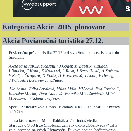
Kategória:
Akcie_2015_planovane
Akcia Povianočná turistika 27.12.
Povianočná pešia turistika 27.12.2015 zo Smoleníc cez Bukovú do
Smoleníc.
Akcie sa za MKCK zúčastnili: J.Golier, M.Babišík, J.Budoš,
I.Naništa, Ľ.Kraic, E.Kraicová, L.Rosa, J.Benedikovič, A.Kučerová,
V.Naď, J.Čavojová, D.Polák, A.Masaryková, J.Antal, P.Herceg,
J.Poláček, H.Gurínová, V.Putera,
Ako hostia: Edita Antalová, Milan Liška, V.Vidová, Eva Corticelli,
Rastislav Mocko, Viera Gubiová, Veronika Miklošovičová, Miloš
Miklošovič, Vladimír Trajlinek.
Spolu: 27 účastníkov, z toho 18 členov MKCK a 9 hostí, 17 mužov
a 10 žien.
Trasa ktoru navrhli Milan Babišík a Ján Budoš viedla:
Štart cca o 9:30 h zo Smoleníc, žel. st.- okolo „Obalovačky“ /žltá
zn./- prechod na výsek Plynovodu- Buková dedina /občerstvenie/-