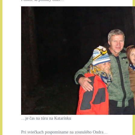
…je čas na túru na Katarínku
Pri sviečkach pospomíname na zosnulého Ondra…