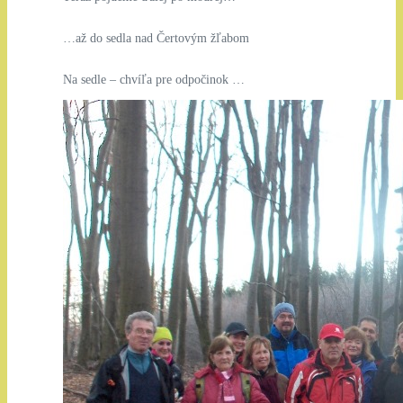
…až do sedla nad Čertovým žľabom
Na sedle – chvíľa pre odpočinok …