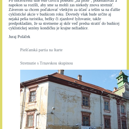
Po občerstvení sme ešte chvíľu posedeli „na plote“, podebatovali a
napokon sa rozišli, aby sme sa mohli zas niekedy znova stretnúť.
Záverom sa chcem poďakovať všetkým za účasť a teším sa na ďalšie
cyklistické akcie v budúcom roku. Dovtedy však bude určite aj
nejaká pešia turistika, bežky či zjazdové lyžovanie, takže
predpokladám, že sa stretneme aj skôr veď predsa stratiť do budúcej
cyklistickej sezóny kondičku je krajne nežiadúce.
Juraj Poláček
Piešťanská partia na štarte
Stretnutie s Trnavskou skupinou