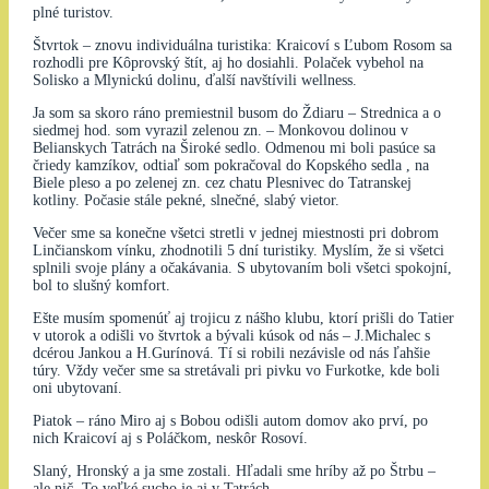
plné turistov.
Štvrtok – znovu individuálna turistika: Kraicoví s Ľubom Rosom sa
rozhodli pre Kôprovský štít, aj ho dosiahli. Polaček vybehol na
Solisko a Mlynickú dolinu, ďalší navštívili wellness.
Ja som sa skoro ráno premiestnil busom do Ždiaru – Strednica a o
siedmej hod. som vyrazil zelenou zn. – Monkovou dolinou v
Belianskych Tatrách na Široké sedlo. Odmenou mi boli pasúce sa
čriedy kamzíkov, odtiaľ som pokračoval do Kopského sedla , na
Biele pleso a po zelenej zn. cez chatu Plesnivec do Tatranskej
kotliny. Počasie stále pekné, slnečné, slabý vietor.
Večer sme sa konečne všetci stretli v jednej miestnosti pri dobrom
Linčianskom vínku, zhodnotili 5 dní turistiky. Myslím, že si všetci
splnili svoje plány a očakávania. S ubytovaním boli všetci spokojní,
bol to slušný komfort.
Ešte musím spomenúť aj trojicu z nášho klubu, ktorí prišli do Tatier
v utorok a odišli vo štvrtok a bývali kúsok od nás – J.Michalec s
dcérou Jankou a H.Gurínová. Tí si robili nezávisle od nás ľahšie
túry. Vždy večer sme sa stretávali pri pivku vo Furkotke, kde boli
oni ubytovaní.
Piatok – ráno Miro aj s Bobou odišli autom domov ako prví, po
nich Kraicoví aj s Poláčkom, neskôr Rosoví.
Slaný, Hronský a ja sme zostali. Hľadali sme hríby až po Štrbu –
ale nič. To veľké sucho je aj v Tatrách.