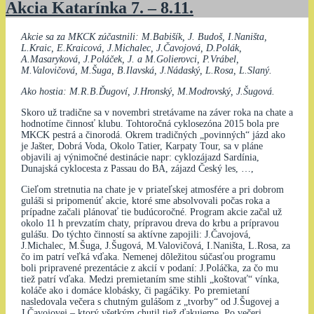
Akcia Katarínka 7. – 8.11.
Akcie sa za MKCK zúčastnili: M.Babišík, J. Budoš, I.Naništa,
L.Kraic, E.Kraicová, J.Michalec, J.Čavojová, D.Polák,
A.Masaryková, J.Poláček, J. a M.Golierovci, P.Vrábel,
M.Valovičová, M.Šuga, B.Ilavská, J.Nádaský, L.Rosa, L.Slaný.
Ako hostia: M.R.B.Ďugoví, J.Hronský, M.Modrovský, J.Šugová.
Skoro už tradične sa v novembri stretávame na záver roka na chate a
hodnotíme činnosť klubu. Tohtoročná cyklosezóna 2015 bola pre
MKCK pestrá a činorodá. Okrem tradičných „povinných“ jázd ako
je Jašter, Dobrá Voda, Okolo Tatier, Karpaty Tour, sa v pláne
objavili aj výnimočné destinácie napr: cyklozájazd Sardínia,
Dunajská cyklocesta z Passau do BA, zájazd Český les, …,
Cieľom stretnutia na chate je v priateľskej atmosfére a pri dobrom
guláši si pripomenúť akcie, ktoré sme absolvovali počas roka a
prípadne začali plánovať tie budúcoročné. Program akcie začal už
okolo 11 h prevzatím chaty, prípravou dreva do krbu a prípravou
gulášu. Do týchto činností sa aktívne zapojili: J.Čavojová,
J.Michalec, M.Šuga, J.Šugová, M.Valovičová, I.Naništa, L.Rosa, za
čo im patrí veľká vďaka. Nemenej dôležitou súčasťou programu
boli pripravené prezentácie z akcií v podaní: J.Poláčka, za čo mu
tiež patrí vďaka. Medzi premietaním sme stihli „koštovať“ vínka,
koláče ako i domáce klobásky, či pagáčiky. Po premietaní
nasledovala večera s chutným gulášom z „tvorby“ od J.Šugovej a
J.Čavojovej – ktorý všetkým chutil tiež ďakujeme. Po večeri