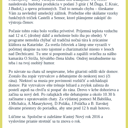
nasledovala hudobná produkcia v podaní 3 gitár ( M.Ďuga, Ľ.Kraic,
J.Budoš,) a spevu prítomných. Tiež to nemalo chybu – tlieskame
Vám za nevšedný umelecký zážitok. Priebežne ešte skúšame vzorky
funkčných tričiek Castelli a Sensor, ktoré plánujeme zakúpiť do
výstroja členov.
Počasie tohto roku bolo vcelku prívetivé. Príjemná teplota vzduchu
nad 12 st.C (drobný dážď a mrholenie bolo iba po obede). V
programe nemohla chýbať už tradičná nočná túra k zrúcanine
kláštora na Katarínke. Za svetla čeloviek a lámp sme vyrazili v
početnej skupine na toto tajomné a charizmatické miesto v lesoch
nad Dechticami. Tu sme si pospomínali a zapálili sviečku za nášho
kamaráta O.Stríža, bývalého člena klubu. Ondrej nezabudneme na
teba i na tvoj osobitý humor.
Po návrate na chatu už nespievame, lebo gitaristi odišli skôr domov.
Zostalo iba zopár vytrvalcov a debatujeme do neskorej noci (či
rána). Niektorí sa musia pre povinnosti rozlúčiť a odchádzajú
domov. Pár vytrvalcov ešte trénuje biliard a zvyšok zalieza do
postelí aspoň na chvíľu si pospať do rána. Drevo v krbe dohorieva a
začína sa nový deň. Po raňajkách ešte debatujeme a okolo 10.30 h
začíname s upratovaním chaty. Za výdatnej pomoci M.Babišíka,
J.Michalca, A.Masarykovej, D.Poláka, J.Poláčka a B. Ilavskej
dávame priestory do poriadku, aby sme pred 12 h mali hotovo.
Lúčime sa. Spoločne si zaželáme šťastný Nový rok 2016 a
vyslovíme prianie stretnúť sa tu znova o rok.