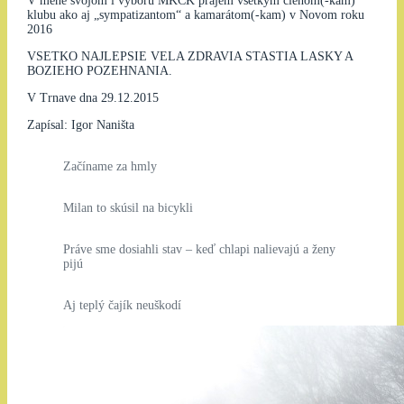
V mene svojom i výboru MKCK prajem všetkým členom(-kám)
klubu ako aj „sympatizantom“ a kamarátom(-kam) v Novom roku
2016
VSETKO NAJLEPSIE VELA ZDRAVIA STASTIA LASKY A
BOZIEHO POZEHNANIA.
V Trnave dna 29.12.2015
Zapísal: Igor Naništa
Začíname za hmly
Milan to skúsil na bicykli
Práve sme dosiahli stav – keď chlapi nalievajú a ženy
pijú
Aj teplý čajík neuškodí