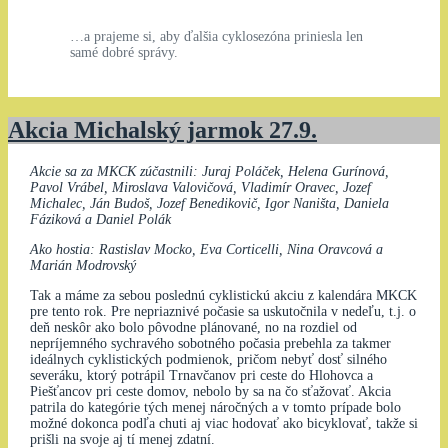
…a prajeme si, aby ďalšia cyklosezóna priniesla len
samé dobré správy.
Akcia Michalský jarmok 27.9.
Akcie sa za MKCK zúčastnili: Juraj Poláček, Helena Gurínová,
Pavol Vrábel, Miroslava Valovičová, Vladimír Oravec, Jozef
Michalec, Ján Budoš, Jozef Benedikovič, Igor Naništa, Daniela
Fáziková a Daniel Polák
Ako hostia: Rastislav Mocko, Eva Corticelli, Nina Oravcová a
Marián Modrovský
Tak a máme za sebou poslednú cyklistickú akciu z kalendára MKCK
pre tento rok. Pre nepriaznivé počasie sa uskutočnila v nedeľu, t.j. o
deň neskôr ako bolo pôvodne plánované, no na rozdiel od
nepríjemného sychravého sobotného počasia prebehla za takmer
ideálnych cyklistických podmienok, pričom nebyť dosť silného
severáku, ktorý potrápil Trnavčanov pri ceste do Hlohovca a
Piešťancov pri ceste domov, nebolo by sa na čo sťažovať. Akcia
patrila do kategórie tých menej náročných a v tomto prípade bolo
možné dokonca podľa chuti aj viac hodovať ako bicyklovať, takže si
prišli na svoje aj tí menej zdatní.