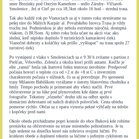
smer Brezinky pod Ostrým Kameňom – sedlo Záruby- Vlčiareň-
Smolenice , žel.st Cieľ po cca 18,5km okolo 16 hod – stredná trasa.
Tak ako každý rok po Vianociach sa aj v tomto roku stretávame na
pešej túre do Malých Karpát/ al. Považského Inovca Trasa je vždy
trochu iná. Podmienkou je aby nebola extrémne náročná, dostupná
vlakom, či BUSom. Aj tohto roku bola učast na akcii viac ako
slušná, keď súpisku doplnilo 9 turistických kamarátov(-tiek).
Vianočné dobroty a koláčiky tak prišlo „vyšliapať“ na trasu spolu 27
turistov(-tiek).
Po vystúpení z vlaku v Smoleniciach sa o 9:30 h zvítame s partiou z
Piešťan, Vrbového, Zelenča a okolia ktorí prišli autami. Keďže je
ešte „ranná“ hmla tak štartovú fotku tentoraz nerobíme. Predpoveď
počasia hovorí o teplote cca od +2 st do +8 st.C s inverzným
charakterom počasia v nížinách, čo sa aj potvrdzuje. Po spresnení
trasy Milanom Babišíkom vyrážame v ústrety blatovému chodníku a
hmly. Tempo pochodu je primerané aby všetci stačili. Prvé
občerstvenie je na lúke pod plynovodom kde dáme aj prvé
fotografie. Tekutiny „rôzneho“ druhu idú na odbyt spolu s
domácimi dobrotami od našich drahých polovičiek. Cesta ubieha
pomerne rýchlo. Občas sa z oparu vynoria pekné výhľady na údolie
i kopčeky pred nami.
Okolo obeda prichádzame popri kostole do obce Buková kde robíme
prestávku na občerstvenie na terase miestneho pohostinstva. Je tu
fajn sedenie na slniečku ktoré nás zohrieva svojimi lúčmi. Po
krátkom obede a doplnení tekutín sa lúčime s jediným cyklistom na