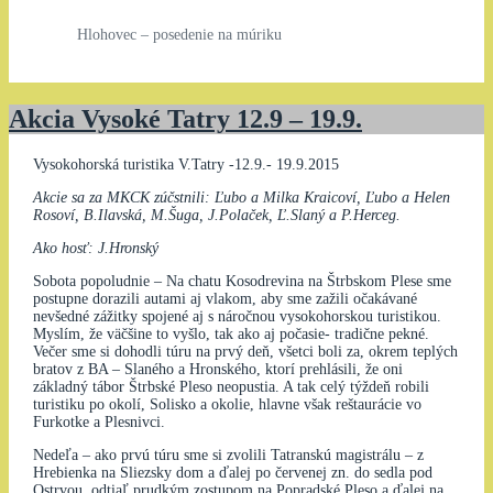
Hlohovec – posedenie na múriku
Akcia Vysoké Tatry 12.9 – 19.9.
Vysokohorská turistika V.Tatry -12.9.- 19.9.2015
Akcie sa za MKCK zúčstnili: Ľubo a Milka Kraicoví, Ľubo a Helen
Rosoví, B.Ilavská, M.Šuga, J.Polaček, Ľ.Slaný a P.Herceg.
Ako hosť: J.Hronský
Sobota popoludnie – Na chatu Kosodrevina na Štrbskom Plese sme
postupne dorazili autami aj vlakom, aby sme zažili očakávané
nevšedné zážitky spojené aj s náročnou vysokohorskou turistikou.
Myslím, že väčšine to vyšlo, tak ako aj počasie- tradične pekné.
Večer sme si dohodli túru na prvý deň, všetci boli za, okrem teplých
bratov z BA – Slaného a Hronského, ktorí prehlásili, že oni
základný tábor Štrbské Pleso neopustia. A tak celý týždeň robili
turistiku po okolí, Solisko a okolie, hlavne však reštaurácie vo
Furkotke a Plesnivci.
Nedeľa – ako prvú túru sme si zvolili Tatranskú magistrálu – z
Hrebienka na Sliezsky dom a ďalej po červenej zn. do sedla pod
Ostrvou, odtiaľ prudkým zostupom na Popradské Pleso a ďalej na