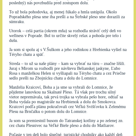
posledný) nás povzbudila pred zostupom dolu.
To už bola pohodovka, aj menej fúkalo a hmla ustúpila. Okolo
Popradského plesa sme iba prešli a na Štrbské pleso sme dorazili za
súmraku.
Utorok – celá partia (okrem mňa) sa rozhodla stráviť celý deň vo
wellness v Poprade. Bol to určite skvelý relax a pohoda pre telo i
dušu.
Ja som si spolu aj s V.Šulkom a jeho rodinkou z Hrebienka vyšiel na
Téryho chatu a späť.
Streda – to už sa naše plány – kam sa vybrať na túru – značne líšili.
Juraj s Mirom sa rozhodli pre návštevu Belianskej jaskyne, Ľubo
Rosa s manželkou Helen si vyšliapali na Téryho chatu a cez Priečne
sedlo prešli na Zbojnícku chatu a dolu do Lomnice.
Manželia Kraicoví, Boba a ja sme sa vybrali do Lomnice, že
pôjdeme lanovkou na Skalnaté Pleso. Tá však pre trochu silný
vietor nepremávala, tak prvá trojka sa vybrala pešo hore, odtiaľ sa
Boba vydala po magistrále na Hrebienok a dolu do Smokovca.
Kraicoví podľa plánu pokračovali cez Veľkú Svišťovku k Zelenému
Plesu na Brnčalku o potom dolu do Lomnice.
Ja som sa premiestnil busom do Tatranskej kotliny a po zelenej zn.
cez chatu Plesnivec na Veľké Biele pleso a dolu do Matliarov.
Počasie v ten deň bolo slnečné, turistické chodníky ako každý deň