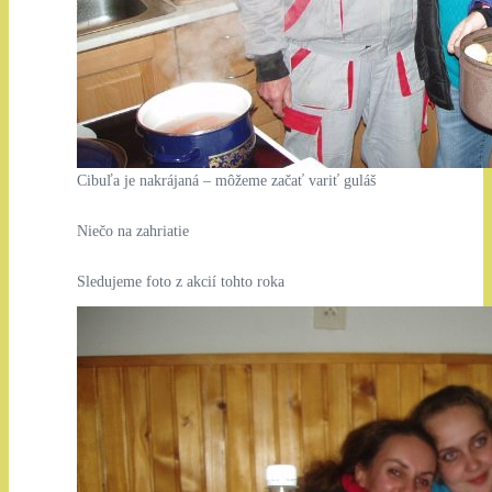
Cibuľa je nakrájaná – môžeme začať variť guláš
Niečo na zahriatie
Sledujeme foto z akcií tohto roka