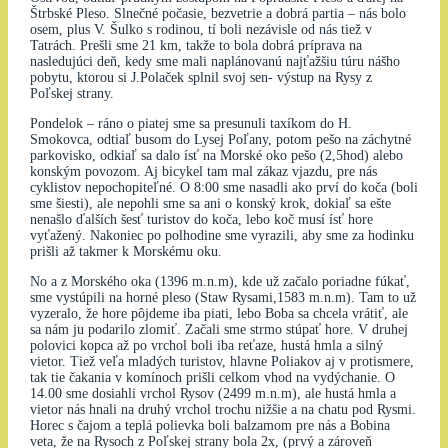
Štrbské Pleso. Slnečné počasie, bezvetrie a dobrá partia – nás bolo
osem, plus V. Šulko s rodinou, tí boli nezávisle od nás tiež v
Tatrách. Prešli sme 21 km, takže to bola dobrá príprava na
nasledujúci deň, kedy sme mali naplánovanú najťažšiu túru nášho
pobytu, ktorou si J.Polaček splnil svoj sen- výstup na Rysy z
Poľskej strany.
Pondelok – ráno o piatej sme sa presunuli taxíkom do H.
Smokovca, odtiaľ busom do Lysej Poľany, potom pešo na záchytné
parkovisko, odkiaľ sa dalo ísť na Morské oko pešo (2,5hod) alebo
konským povozom. Aj bicykel tam mal zákaz vjazdu, pre nás
cyklistov nepochopiteľné. O 8:00 sme nasadli ako prví do koča (boli
sme šiesti), ale nepohli sme sa ani o konský krok, dokiaľ sa ešte
nenašlo ďalších šesť turistov do koča, lebo koč musí ísť hore
vyťažený. Nakoniec po polhodine sme vyrazili, aby sme za hodinku
prišli až takmer k Morskému oku.
No a z Morského oka (1396 m.n.m), kde už začalo poriadne fúkať,
sme vystúpili na horné pleso (Staw Rysami,1583 m.n.m). Tam to už
vyzeralo, že hore pôjdeme iba piati, lebo Boba sa chcela vrátiť, ale
sa nám ju podarilo zlomiť. Začali sme strmo stúpať hore. V druhej
polovici kopca až po vrchol boli iba reťaze, hustá hmla a silný
vietor. Tiež veľa mladých turistov, hlavne Poliakov aj v protismere,
tak tie čakania v komínoch prišli celkom vhod na vydýchanie. O
14.00 sme dosiahli vrchol Rysov (2499 m.n.m), ale hustá hmla a
vietor nás hnali na druhý vrchol trochu nižšie a na chatu pod Rysmi.
Horec s čajom a teplá polievka boli balzamom pre nás a Bobina
veta, že na Rysoch z Poľskej strany bola 2x, (prvý a zároveň