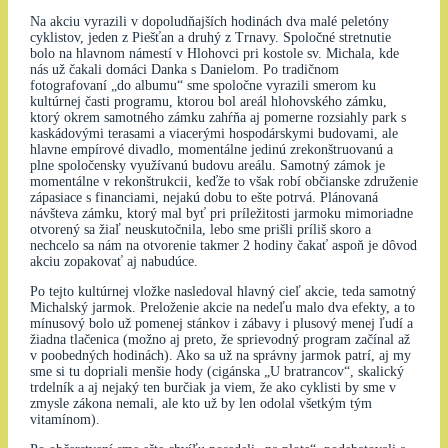
Na akciu vyrazili v dopoludňajších hodinách dva malé peletóny
cyklistov, jeden z Piešťan a druhý z Trnavy. Spoločné stretnutie
bolo na hlavnom námestí v Hlohovci pri kostole sv. Michala, kde
nás už čakali domáci Danka s Danielom. Po tradičnom
fotografovaní „do albumu“ sme spoločne vyrazili smerom ku
kultúrnej časti programu, ktorou bol areál hlohovského zámku,
ktorý okrem samotného zámku zahŕňa aj pomerne rozsiahly park s
kaskádovými terasami a viacerými hospodárskymi budovami, ale
hlavne empírové divadlo, momentálne jedinú zrekonštruovanú a
plne spoločensky využívanú budovu areálu. Samotný zámok je
momentálne v rekonštrukcii, keďže to však robí občianske združenie
zápasiace s financiami, nejakú dobu to ešte potrvá. Plánovaná
návšteva zámku, ktorý mal byť pri príležitosti jarmoku mimoriadne
otvorený sa žiaľ neuskutočnila, lebo sme prišli príliš skoro a
nechcelo sa nám na otvorenie takmer 2 hodiny čakať aspoň je dôvod
akciu zopakovať aj nabudúce.
Po tejto kultúrnej vložke nasledoval hlavný cieľ akcie, teda samotný
Michalský jarmok. Preloženie akcie na nedeľu malo dva efekty, a to
mínusový bolo už pomenej stánkov i zábavy i plusový menej ľudí a
žiadna tlačenica (možno aj preto, že sprievodný program začínal až
v poobedných hodinách). Ako sa už na správny jarmok patrí, aj my
sme si tu dopriali menšie hody (cigánska „U bratrancov“, skalický
trdelník a aj nejaký ten burčiak ja viem, že ako cyklisti by sme v
zmysle zákona nemali, ale kto už by len odolal všetkým tým
vitamínom).