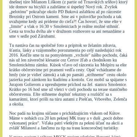
dnešnej túre Milanom Liškom (z partie od Trnavských sršňov) ktorý
ide domov na bicykli a zaželáme si úspešný Nový rok. Zvyšok
„pelotónu“ pokračuje okolo PD Buková asfaltkou až po rázcestie
Brezinky pri Ostrom kameni. Sme asi v polovičke pochodu a tak
uvažujeme kedy asi prídeme do cieľa?! Čas hovorí, že sme ešte v
„limite“ a vlak o 16:30 v Smoleniciach je reálne možné stihnúť.
Cesta sa trocha dvíha ale v družnom rozhovore sa ani nenazdáme a
sme v sedle pod Zárubami.
Tu nastáva čas na spoločné foto a prípitok so želaním zdravia,
šťastia, lásky a vzájomného porozumenia po celý nasledujúci rok
2016. Keďže sme tu na pomyslenom „vrchole“ nášho pochodu, čaká
nás už len záverečné klesanie cez Čertov žľab a chodníkom ku
Smolenickému zámku. Kúsok vľavo od rázcestia ku Molpíru sa ešte
krátko občerstvíme pri prameni vedľa cesty. Opäť vchádzame do
hmly (nie je vidieť zámok) a tak po pamäti „strihneme“ cestu okolo
jazierka pod zámkom ku štadiónu a kostolu. Cez mobil sa spájame s
Jurajom Golierom a upresňujeme príchod na žel. stanicu Smolenice.
Krátko po 16 hod sme už všetci v cieli pochodu na terase staničného
občerstvenia. Ešte stihneme doplniť tekutiny a rozlúčiť sa s
kamarátmi, ktorí prišli na túru autami z Piešťan, Vrbového, Zelenča
a okolia.
Noc padá na krajinu súčasne s prichádzajúcim vlakom od Kútov.
Máme v nohách cca 20 km peknej MK trasy a v duši „pocit dobre
vykonanej práce“. Vďaka patrí všetkým za peknú účasť na akcii a
zvlášť Milanovi a Jančimu za tip na trasu koncoročnej turistiky.