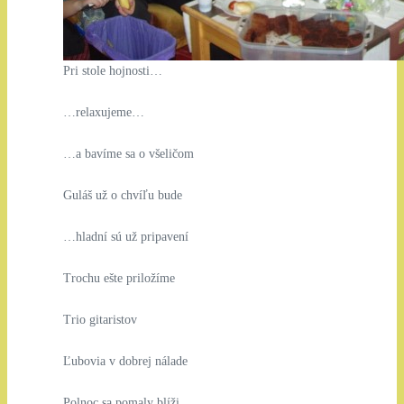
Pri stole hojnosti…
…relaxujeme…
…a bavíme sa o všeličom
Guláš už o chvíľu bude
…hladní sú už pripavení
Trochu ešte priložíme
Trio gitaristov
Ľubovia v dobrej nálade
Polnoc sa pomaly blíži…