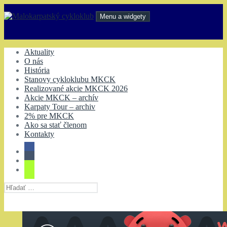
Preskočiť
na
Menu a widgety
obsah
Malokarpatský cykloklub
Aktuality
O nás
História
Stanovy cykloklubu MKCK
Realizované akcie MKCK 2026
Akcie MKCK – archív
Karpaty Tour – archiv
2% pre MKCK
Ako sa stať členom
Kontakty
Hľadať: