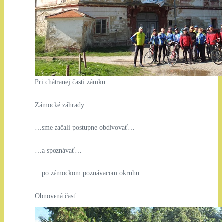
Pri chátranej časti zámku
Zámocké záhrady…
…sme začali postupne obdivovať…
…a spoznávať…
…po zámockom poznávacom okruhu
Obnovená časť