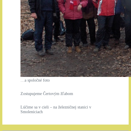
…a spoločné foto
Zostupujeme Čertovým žľabom
Lúčime sa v cieli – na železničnej stanici v
Smoleniciach