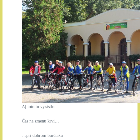
Aj toto tu vyrástlo
Čas na zmenu krvi…
…pri dobrom burčiaku