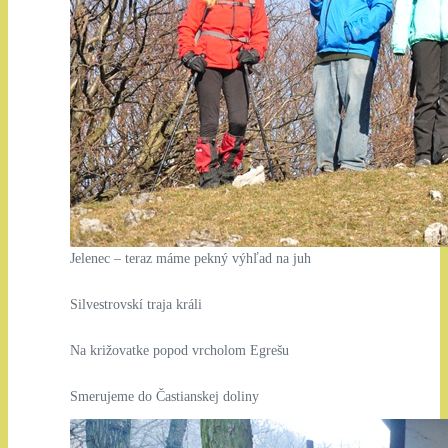
Jelenec – teraz máme pekný výhľad na juh
Silvestrovskí traja králi
Na križovatke popod vrcholom Egrešu
Smerujeme do Častianskej doliny