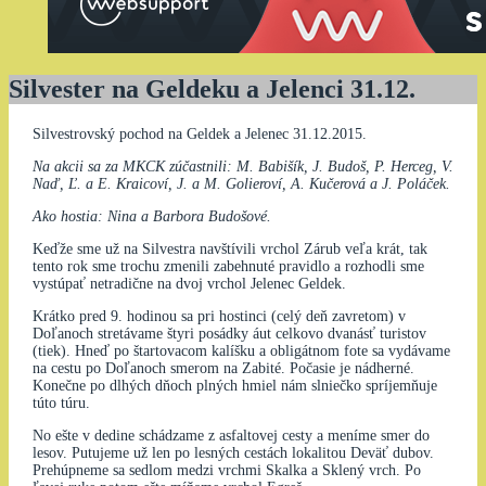
Silvester na Geldeku a Jelenci 31.12.
Silvestrovský pochod na Geldek a Jelenec 31.12.2015.
Na akcii sa za MKCK zúčastnili: M. Babišík, J. Budoš, P. Herceg, V.
Naď, Ľ. a E. Kraicoví, J. a M. Golieroví, A. Kučerová a J. Poláček.
Ako hostia: Nina a Barbora Budošové.
Keďže sme už na Silvestra navštívili vrchol Zárub veľa krát, tak
tento rok sme trochu zmenili zabehnuté pravidlo a rozhodli sme
vystúpať netradične na dvoj vrchol Jelenec Geldek.
Krátko pred 9. hodinou sa pri hostinci (celý deň zavretom) v
Doľanoch stretávame štyri posádky áut celkovo dvanásť turistov
(tiek). Hneď po štartovacom kalíšku a obligátnom fote sa vydávame
na cestu po Doľanoch smerom na Zabité. Počasie je nádherné.
Konečne po dlhých dňoch plných hmiel nám slniečko spríjemňuje
túto túru.
No ešte v dedine schádzame z asfaltovej cesty a meníme smer do
lesov. Putujeme už len po lesných cestách lokalitou Deväť dubov.
Prehúpneme sa sedlom medzi vrchmi Skalka a Sklený vrch. Po