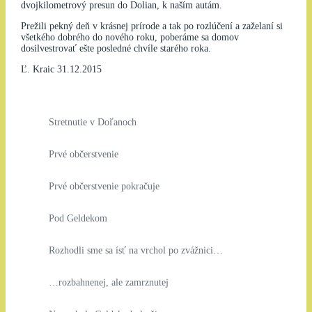
dvojkilometrový presun do Dolian, k naším autám.
Prežili pekný deň v krásnej prírode a tak po rozlúčení a zaželaní si
všetkého dobrého do nového roku, poberáme sa domov
dosilvestrovať ešte posledné chvíle starého roka.
Ľ. Kraic 31.12.2015
Stretnutie v Doľanoch
Prvé občerstvenie
Prvé občerstvenie pokračuje
Pod Geldekom
Rozhodli sme sa ísť na vrchol po zvážnici…
…rozbahnenej, ale zamrznutej