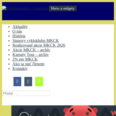
Preskočiť
na
Menu a widgety
obsah
Malokarpatský cykloklub
Aktuality
O nás
História
Stanovy cykloklubu MKCK
Realizované akcie MKCK 2026
Akcie MKCK – archív
Karpaty Tour – archiv
2% pre MKCK
Ako sa stať členom
Kontakty
Hľadať: