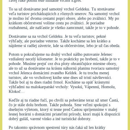
ľavej ruke potom ešte míňame vrchol Egreš.
To sa už dostávame pod samotný vrchol Geldeku. Tu stretávame
veľa turistov prichádzajúcich z rôznych smerov. Na samotný vrchol
je možno ísť dvoma cestami popri obore, alebo po zvážnici. My po
krátkom občerstvení volíme cestu po zvážnici. Je poriadne
rozbahnená, ale našťastie je všetko zamrznuté, takže je to v pohode.
Dostávame sa na vrchol Geldeku. Je tu veľa turistov, pekné
výhľady, ale poriadne veterno. Takže kocháme sa len krátko a
nájdeme si radšej závetrie, kde sa občerstvíme, lebo je už čas obeda.
Potom u pokračujeme na druhý vrchol nášho putovanie Jelenec
vzdialený necelý kilometer. Je to prakticky po hrebení, takže je to v
pohode. Musíme prejsť cez dva ploty ohraničujúce miestne obory,
ale to už sa dostávame na krásnu náhornú planinu tvoriacu samotný
vrchol Jelenca domácimi zvaného Keldek. Je tu trochu menej
turistov, ale vo vrcholovej knihe sme dnes už tristí návštevníci.
Takže bol aj tu dnes riadni frmol. Kocháme sa opäť krásnymi
výhľadmi na malokarpatské vrcholy: Vysokú, Vápennú, Homolu,
Klokoč…
Keďže aj tu riadne fučí, po chvíli sa poberáme teraz už smer Častá,
čo je stále dolu brehom. Takže pohoda. Sme veľmi spokojní s
dnešným výletom, ktorý si tesne pred Častou spríjemníme v malej
lesnej horárni s domácimi priateľmi prírody, ktorí majú k dispozícii
dobrý guláš, varené vínko a iné turistické dobroty.
Po takomto správnom spestrení túry nás čaká už len krátky