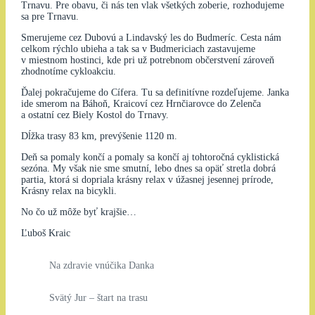
Trnavu. Pre obavu, či nás ten vlak všetkých zoberie, rozhodujeme
sa pre Trnavu.
Smerujeme cez Dubovú a Lindavský les do Budmeríc. Cesta nám
celkom rýchlo ubieha a tak sa v Budmericiach zastavujeme
v miestnom hostinci, kde pri už potrebnom občerstvení zároveň
zhodnotíme cykloakciu.
Ďalej pokračujeme do Cífera. Tu sa definitívne rozdeľujeme. Janka
ide smerom na Báhoň, Kraicoví cez Hrnčiarovce do Zelenča
a ostatní cez Biely Kostol do Trnavy.
Dĺžka trasy 83 km, prevýšenie 1120 m.
Deň sa pomaly končí a pomaly sa končí aj tohtoročná cyklistická
sezóna. My však nie sme smutní, lebo dnes sa opäť stretla dobrá
partia, ktorá si dopriala krásny relax v úžasnej jesennej prírode,
Krásny relax na bicykli.
No čo už môže byť krajšie…
Ľuboš Kraic
Na zdravie vnúčika Danka
Svätý Jur – štart na trasu