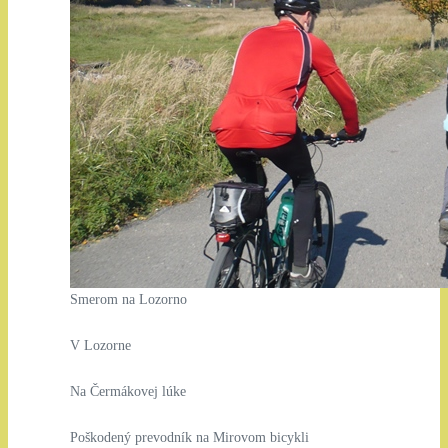
Smerom na Lozorno
V Lozorne
Na Čermákovej lúke
Poškodený prevodník na Mirovom bicykli