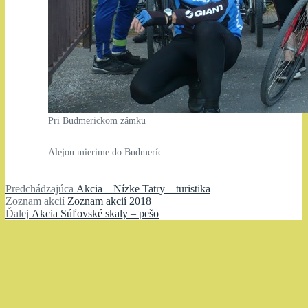
Pri Budmerickom zámku
Alejou mierime do Budmeríc
Navigácia
Predchádzajúci
Predchádzajúca
Akcia – Nízke Tatry – turistika
Zoznam
článok:
Zoznam akcií
Zoznam akcií 2018
v
Ďalší
akcií:
Ďalej
Akcia Súľovské skaly – pešo
článku
článok: