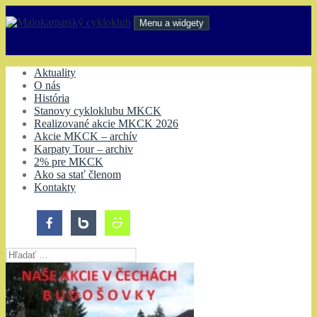
Preskočiť
na
Menu a widgety
obsah
Malokarpatský cykloklub
Aktuality
O nás
História
Stanovy cykloklubu MKCK
Realizované akcie MKCK 2026
Akcie MKCK – archív
Karpaty Tour – archiv
2% pre MKCK
Ako sa stať členom
Kontakty
Hľadať: