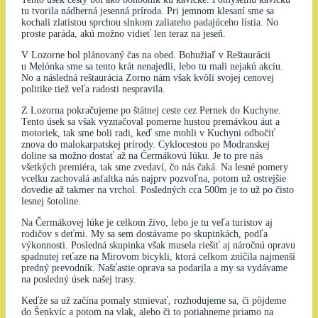
tu tvorila nádherná jesenná príroda. Pri jemnom klesaní sme sa
kochali zlatistou sprchou slnkom zaliateho padajúceho lístia. No
proste paráda, akú možno vidieť len teraz na jeseň.
V Lozorne bol plánovaný čas na obed. Bohužiaľ v Reštaurácii
u Melónka sme sa tento krát nenajedli, lebo tu mali nejakú akciu.
No a následná reštaurácia Zorno nám však kvôli svojej cenovej
politike tiež veľa radosti nespravila.
Z Lozorna pokračujeme po štátnej ceste cez Pernek do Kuchyne.
Tento úsek sa však vyznačoval pomerne hustou premávkou áut a
motoriek, tak sme boli radi, keď sme mohli v Kuchyni odbočiť
znova do malokarpatskej prírody. Cyklocestou po Modranskej
doline sa možno dostať až na Čermákovú lúku. Je to pre nás
všetkých premiéra, tak sme zvedaví, čo nás čaká. Na lesné pomery
vcelku zachovalá asfaltka nás najprv pozvoľna, potom už ostrejšie
dovedie až takmer na vrchol. Posledných cca 500m je to už po čisto
lesnej šotoline.
Na Čermákovej lúke je celkom živo, lebo je tu veľa turistov aj
rodičov s deťmi. My sa sem dostávame po skupinkách, podľa
výkonnosti. Posledná skupinka však musela riešiť aj náročnú opravu
spadnutej reťaze na Mirovom bicykli, ktorá celkom zničila najmenší
predný prevodník. Našťastie oprava sa podarila a my sa vydávame
na posledný úsek našej trasy.
Keďže sa už začína pomaly stmievať, rozhodujeme sa, či pôjdeme
do Šenkvíc a potom na vlak, alebo či to potiahneme priamo na