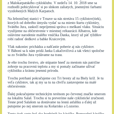
z Malokarpatského cykloklubu. V nedeľu 14. 10. 2018 sme sa
rozhodli pobicyklovať si po slnkom zaliatych, jesennými farbami
vyzdobených Malých Karpatoch.
Na železničnej stanici v Trnave sa nás stretáva 15 cyklistov(tiek),
ktorých od dobrého úmyslu vydať sa na miesto štartu cyklotúry,
Svätého Jura, zaskočí nepríjemná správa o meškaní vlaku. Situáciu
využijeme na občerstvenie v miestnej reštaurácii Albatros, kde
oslávime narodenie malého vnúčika Danka, ktorý už päť týždňov
robí radosť dedkovi a babke Kraicovým.
Vlak nakoniec prichádza a našťastie poberie aj nás cyklistov.
V Báhoni sa k nám pridá Janka Lukačovičová a tak všetci spoločne
sa zo Svätého Jura vydávame na trasu.
Je ešte trochu čerstvo, ale stúpanie hneď za mestom nás patrične
zohreje na pracovnú teplotu a my si pomaly začíname užívať
cyklistiku a krásnu jesennú prírodu.
Trochu potrhaní pokračujeme cez Tri bresty až na Biely kríž. Je tu
veľa cyklistov, tak aj my sa tu na chvíľu zastavujeme na malé
občerstvenie.
Ďalej pokračujeme technickým terénom po červenej značke smerom
na lokalitu Salaš. Trochu si tu preveríme naše cyklistické zručnosti.
Tesne pred Salašom sa dostávame na lesnú asfaltku a ďalej už
putujeme po nej smerom na Košarisko a Lozorno.
Tento úsek cesty bol ako bonbónik ku kávičke. Pomyselnú kávičku