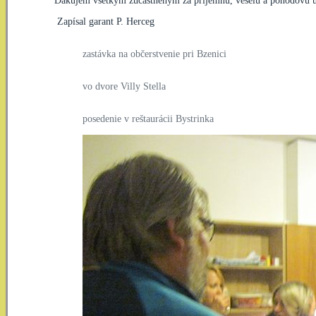
Ďakujem všetkým zúčastneným za príjemnú, veselú a pohodovú úča
Zapísal garant P. Herceg
zastávka na občerstvenie pri Bzenici
vo dvore Villy Stella
posedenie v reštaurácii Bystrinka