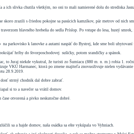
a ich slivka chutila všetkým, no oni to mali namierené dolu do strediska Jasn
 skoro zrazili s čriedou pokojne sa pasúcich kamzíkov, pár metrov od nich sm
traverzom hlavného hrebeňa do sedla Príslop. Po vstupe do lesa, hustý smrek, 
na parkovisko k lanovke a autami naspäť do Bystrej, kde sme boli ubytovaní 
el pokrájať hríby do štvorposchodovej sušićky, potom srandičky a spánok.
, to Juraj niekde vykutral, že turisti zo Šumiacu (880 m. n. m.) robia 1. roč
ganizuje VKÚ Harmanec, ktorá po zmene majiteľa znovuoživuje nielen vydávanie 
botu 28.9.2019.
 dosť strmý chodník dal dobre zabrať.
apal si to a navečer sa vrátil domov.
om čase otvorená a pivko neskutočne dobré.
ozlúčili sa a hajde domov, naša osádka sa ešte vykúpala vo Vyhniach.