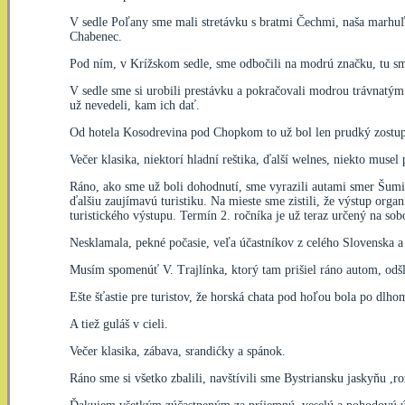
V sedle Poľany sme mali stretávku s bratmi Čechmi, naša marhuľa 
Chabenec.
Pod ním, v Krížskom sedle, sme odbočili na modrú značku, tu sme
V sedle sme si urobili prestávku a pokračovali modrou trávnatým 
už nevedeli, kam ich dať.
Od hotela Kosodrevina pod Chopkom to už bol len prudký zostup 
Večer klasika, niektorí hladní reštika, ďalší welnes, niekto mus
Ráno, ako sme už boli dohodnutí, sme vyrazili autami smer Šumiac
ďalšiu zaujímavú turistiku. Na mieste sme zistili, že výstup or
turistického výstupu. Termín 2. ročníka je už teraz určený na so
Nesklamala, pekné počasie, veľa účastníkov z celého Slovenska a
Musím spomenúť V. Trajlínka, ktorý tam prišiel ráno autom, odšli
Ešte šťastie pre turistov, že horská chata pod hoľou bola po dlh
A tiež guláš v cieli.
Večer klasika, zábava, srandićky a spánok.
Ráno sme si všetko zbalili, navštívili sme Bystriansku jaskyňu ,r