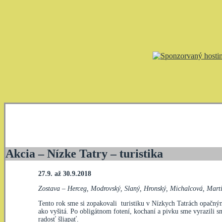
Akcia – Nízke Tatry – turistika
27.9. až 30.9.2018
Zostava – Herceg, Modrovský, Slaný, Hronský, Michalcová, Marti
Tento rok sme si zopakovali turistiku v Nízkych Tatrách opačný
ako vyšitá. Po obligátnom fotení, kochaní a pivku sme vyrazili s
radosť šliapať.