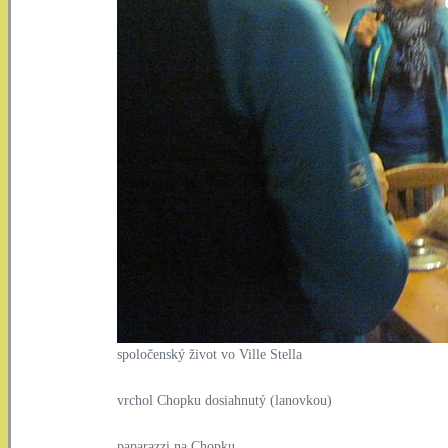
spoločenský život vo Ville Stella
vrchol Chopku dosiahnutý (lanovkou)
paparazzi na Chopku