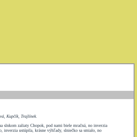
á, Kupčík, Trajlínek.
na slnkom zaliaty Chopok, pod nami biele mračná, no inverzia
 inverzia ustúpila, krásne výhľady, slniečko sa smialo, no