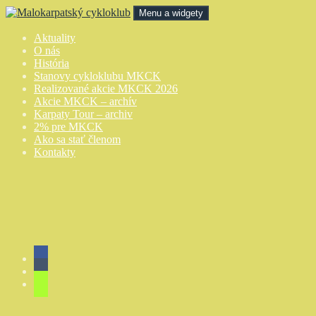
Preskočiť
Menu a widgety
na
obsah
Malokarpatský cykloklub
Aktuality
O nás
História
Stanovy cykloklubu MKCK
Realizované akcie MKCK 2026
Akcie MKCK – archív
Karpaty Tour – archiv
2% pre MKCK
Ako sa stať členom
Kontakty