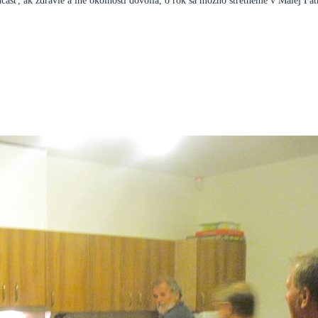
sť, ak zdravie a iné okolnosti dovolia, o rok sa možno stretneme v Malej Fat