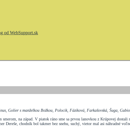
nus, Golier s manželkou Božkou, Polocik, Fáziková, Farkašovská, Šuga, Gubiov
m smerom, na západ. V piatok ráno sme sa prvou lanovkou z Krúpovej dostali 
mer Dereše, chodník bol takmer bez snehu, suchý, vietor mal asi náhradné voľno,