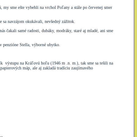
á, my sme ešte vybehli na vrchol Poľany a stále po červenej smer
e sa navzájom okukávali, nevšedný zážitok.
nás čakali samé radosti, dubáky, modráky, staré aj mladé, ani sme
v penzióne Stella, výborné ubytko.
ník výstupu na Kráľovú hoľu (1946 m .n. m.), tak sme sa tešili na
papierových máp, ale aj zakladá tradíciu zaujímavého