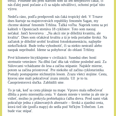
trefa). Posledné dni pred štartom som už len netrpezlivo čakal, či
nás ďalej pustí počasie a či sa nájdu odvážlivci, ochotní prijať túto
výzvu.
Nedeľa ráno, podľa predpovedí nás čaká tropický deň. V Trnave
dnes štartuje na majstrovstvách republiky fenomén Sagan, my
chceme skúmať fenomén Trhlina. Ťažká voľba. Napriek tomu sa pri
kaštieli v Oponiciach stretáva 18 cyklistov. Toto som naozaj
nečakal. Janči hovorieva : „Na akcii nie je dôležitá kvantita, ale
kvalita“. Dnes som očakával kvalitu a tá je teda poriadne široká. Na
začiatok je dôležité urobiť kvalitnú fotodokumentáciu, najlepšie
niekoľkokrát. Bude treba vyhodnotiť, či sa niekto nestratil alebo
naopak nepribudol. Ideme sa pohybovať do oblasti Trhliny.
Prvé kilometre bicyklujeme v civilizácii. Susedná obec hostí
stretnutie veteránov. Na dlhú časť dňa tak vidíme posledné autá. Za
Súlovcami vchádzame do lesa a začína stúpanie. Najskôr mierne,
potom sa začína priostrovať. Pre niekoho už začína cykloturistika.
Pomaly postupujeme stíchnutým lesom. Zrazu všetci stojíme. Cesta,
ktorou sme mali pokračovať zrazu zmizla. Už je to tu.
Časopriestorová slučka. Zablúdili sme.
To je tak, keď sa cesta plánuje na mape. Vpravo mala odbočovať
dlhšia a preto miernejšia cesta. V danom mieste v teréne ju ale nie je
vidieť, možno ju prekryla prebiehajúca ťažba dreva. Pred nami však
pokračuje jedna z plánovaných alternatív – široká a zjazdná cesta,
ktorá tiež ide (podľa mapy) do sedla pod Veľkým Tríbečom. Len
bude viac stúpať.