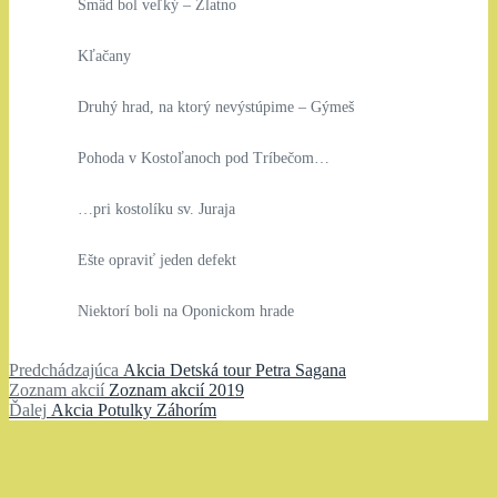
Smäd bol veľký – Zlatno
Kľačany
Druhý hrad, na ktorý nevýstúpime – Gýmeš
Pohoda v Kostoľanoch pod Tríbečom…
…pri kostolíku sv. Juraja
Ešte opraviť jeden defekt
Niektorí boli na Oponickom hrade
Navigácia
Predchádzajúci
Predchádzajúca
Akcia Detská tour Petra Sagana
Zoznam
článok:
Zoznam akcií
Zoznam akcií 2019
v
Ďalší
akcií:
Ďalej
Akcia Potulky Záhorím
článku
článok: