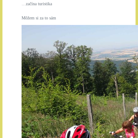
…začína turistika
Môžem si za to sám