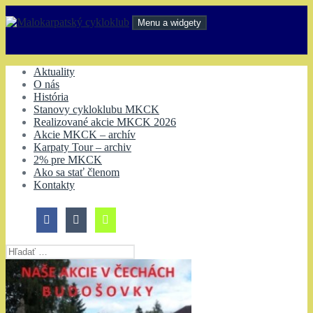
Preskočiť
na
Menu a widgety
obsah
Malokarpatský cykloklub
Aktuality
O nás
História
Stanovy cykloklubu MKCK
Realizované akcie MKCK 2026
Akcie MKCK – archív
Karpaty Tour – archiv
2% pre MKCK
Ako sa stať členom
Kontakty
Hľadať: