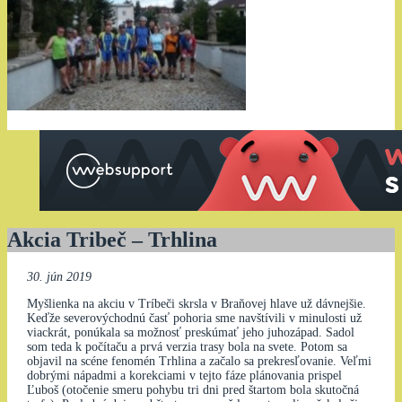
Akcia Tribeč – Trhlina
30. jún 2019
Myšlienka na akciu v Tríbeči skrsla v Braňovej hlave už dávnejšie.
Keďže severovýchodnú časť pohoria sme navštívili v minulosti už
viackrát, ponúkala sa možnosť preskúmať jeho juhozápad. Sadol
som teda k počítaču a prvá verzia trasy bola na svete. Potom sa
objavil na scéne fenomén Trhlina a začalo sa prekresľovanie. Veľmi
dobrými nápadmi a korekciami v tejto fáze plánovania prispel
Ľuboš (otočenie smeru pohybu tri dni pred štartom bola skutočná