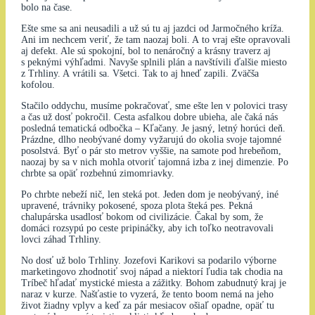
bolo na čase.
Ešte sme sa ani neusadili a už sú tu aj jazdci od Jarmočného kríža.
Ani im nechcem veriť, že tam naozaj boli. A to vraj ešte opravovali
aj defekt. Ale sú spokojní, bol to nenáročný a krásny traverz aj
s peknými výhľadmi. Navyše splnili plán a navštívili ďalšie miesto
z Trhliny. A vrátili sa. Všetci. Tak to aj hneď zapili. Zväčša
kofolou.
Stačilo oddychu, musíme pokračovať, sme ešte len v polovici trasy
a čas už dosť pokročil. Cesta asfalkou dobre ubieha, ale čaká nás
posledná tematická odbočka – Kľačany. Je jasný, letný horúci deň.
Prázdne, dlho neobývané domy vyžarujú do okolia svoje tajomné
posolstvá. Byť o pár sto metrov vyššie, na samote pod hrebeňom,
naozaj by sa v nich mohla otvoriť tajomná izba z inej dimenzie. Po
chrbte sa opäť rozbehnú zimomriavky.
Po chrbte nebeží nič, len steká pot. Jeden dom je neobývaný, iné
upravené, trávniky pokosené, spoza plota šteká pes. Pekná
chalupárska usadlosť bokom od civilizácie. Čakal by som, že
domáci rozsypú po ceste pripináčky, aby ich toľko neotravovali
lovci záhad Trhliny.
No dosť už bolo Trhliny. Jozefovi Karikovi sa podarilo výborne
marketingovo zhodnotiť svoj nápad a niektorí ľudia tak chodia na
Tríbeč hľadať mystické miesta a zážitky. Bohom zabudnutý kraj je
naraz v kurze. Našťastie to vyzerá, že tento boom nemá na jeho
život žiadny vplyv a keď za pár mesiacov ošiaľ opadne, opäť tu