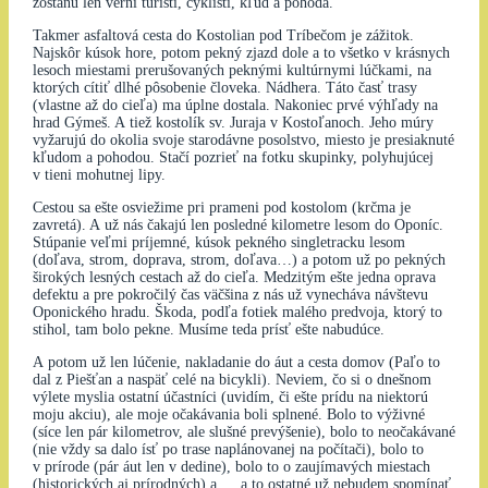
zostanú len verní turisti, cyklisti, kľud a pohoda.
Takmer asfaltová cesta do Kostolian pod Tríbečom je zážitok.
Najskôr kúsok hore, potom pekný zjazd dole a to všetko v krásnych
lesoch miestami prerušovaných peknými kultúrnymi lúčkami, na
ktorých cítiť dlhé pôsobenie človeka. Nádhera. Táto časť trasy
(vlastne až do cieľa) ma úplne dostala. Nakoniec prvé výhľady na
hrad Gýmeš. A tiež kostolík sv. Juraja v Kostoľanoch. Jeho múry
vyžarujú do okolia svoje starodávne posolstvo, miesto je presiaknuté
kľudom a pohodou. Stačí pozrieť na fotku skupinky, polyhujúcej
v tieni mohutnej lipy.
Cestou sa ešte osviežime pri prameni pod kostolom (krčma je
zavretá). A už nás čakajú len posledné kilometre lesom do Oponíc.
Stúpanie veľmi príjemné, kúsok pekného singletracku lesom
(doľava, strom, doprava, strom, doľava…) a potom už po pekných
širokých lesných cestach až do cieľa. Medzitým ešte jedna oprava
defektu a pre pokročilý čas väčšina z nás už vynecháva návštevu
Oponického hradu. Škoda, podľa fotiek malého predvoja, ktorý to
stihol, tam bolo pekne. Musíme teda prísť ešte nabudúce.
A potom už len lúčenie, nakladanie do áut a cesta domov (Paľo to
dal z Piešťan a naspäť celé na bicykli). Neviem, čo si o dnešnom
výlete myslia ostatní účastníci (uvidím, či ešte prídu na niektorú
moju akciu), ale moje očakávania boli splnené. Bolo to výživné
(síce len pár kilometrov, ale slušné prevýšenie), bolo to neočakávané
(nie vždy sa dalo ísť po trase naplánovanej na počítači), bolo to
v prírode (pár áut len v dedine), bolo to o zaujímavých miestach
(historických aj prírodných) a … a to ostatné už nebudem spomínať