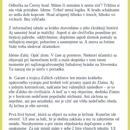
Odbočka na Čierny hrad. Máme či nemáme k nemu zísť? Trhlina si
nás však pritiahne. Ideme. Tríbeč nemá logiku. K hradu schádzame
zo sedla dole kopcom. Hrad učupený hlboko v lesoch, hlboko vo
vrchoch. Bez výhľadu.
Z informačnej tabule sa krátko dozvedáme o jeho (krátkej) histórii.
Aj samotný hrad je maličký. Aspoň si ale chvíľočku posedíme pri
tlejúcej pahrebe, oddýchneme, doplníme aspoň zlomok pomaly sa
míňajúcej energie, pobavíme a nasmejeme sa. A znova sa fotíme.
Stále treba sledovať účastníkov.
Ideme ďalej. Opäť zlom. V čase aj priestore. Niektorí účastníci sa
objavujú pri Jarmočnom kríži a malá skupinka v tom istom
momente pri najfotografovanejšej futbalovej bránke na Slovensku.
Tu naozaj nie je niečo v poriadku.
Je. Garant a trojica ďalších cyklistov len miesto krátkeho
opätovného vystupu pod hrebeň volí priamy zjazd do Zlatna. Aj
s jedným kotrmelcom, našťastie bez vážnejších následkov – je to
ešte ďaleko do civilizácie. A keď sa v nej objavíme, dedinka Zlatno
je v horúcom nedeľnom popoludní stíchnutá. Ani záclona sa
nepohne, ani pes nezašteká, nie je cítiť ani vôňu nedeľného obeda.
Aj krčma je ešte zavretá.
Prvá živá bytosť, ktorá sa objaví na scéne je krčmár. Konečne ide
otvoriť. Už sme sa báli, že je dedina zakliata a my tu zahynieme od
smädu. Nezahynieme a pre istotu objednávku dupľujeme a ešte
opakujeme. Za pár minút mám v sebe 2 litre rôznych tekutín. Už