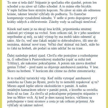
To sme si teda dali! Stúpanie je spočiatku ešte zjazdné, potom len
schodné a na záver už ťažko schodné. A to máme ešte bicykle.
V teple fučíme hore strmým kopcom. Na záver sú nám ale odmenou
krásne, takmer letecké výhľady do podhoria. To čiastočne
kompenzuje vynaloženú námahu. V sedle si preto doprajeme prvý
krátky oddych a občerstvenie. Zásoby vody sa začínajú stenčovať.
Kúsok nad nami je na okraji lesa krížik, pripomienka smutnej
udalosti pri výstupe na vrchol. Som celkom rád, že v jeho susedstve
nepribudne aj môj, za taký výstup by ma mohli takto odmeniť aj
takto. Ale čo, veď sme čakali nejaké to dobrodružstvo, išli sme do
neznáma, skúmať nové trasy. Veľkú chuť skúmať má Janči, stále ho
to ťahá na hrebeň, ale podarí sa nám udržať ho na trase.
Ďalej nasleduje pekný zjazd. Chvíľu ešte postojíme a rozhodujeme
sa, či odbočíme k Pustovníkovej studničke (opäť sa mihá tieň
Trhliny), ale nakoniec pokračujeme. A potom nás znova dostihol
genius Tríbeč – pred nami sa objavuje autobusová zastávka. V lese.
Skoro na hrebeni. V horúcom dni cítime na chrbte zimomriavky.
Je to tradičný turistický vtip. Keď môžu vytrepať autobusovú
zastávku na Chatu po Rysmi, prečo by to nemohli zopakovať aj tu?
Miesto aspoň lepšie utkvie okoloidúcim v pamäti. A našim
smädným kamarátom utkvie v pamäti potok, z ktorého sa osviežia.
Bolo už na čase. Za chvíľu už pokračujeme príjemným stúpaním v
lese na Mišov vrch. Aj keď je dnes naozaj horúco, väčšinou sa
pohybujeme v tieni stromov a cesta je tak celkom príjemná. Ale
výhľady sú takmer nulové.