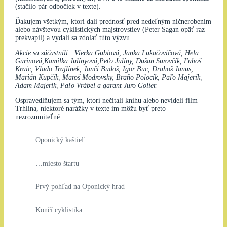
(stačilo pár odbočiek v texte).
Ďakujem všetkým, ktorí dali prednosť pred nedeľným ničnerobením
alebo návštevou cyklistických majstrovstiev (Peter Sagan opäť raz
prekvapil) a vydali sa zdolať túto výzvu.
Akcie sa zúčastnili : Vierka Gubiová, Janka Lukačovičová, Hela
Gurinová,Kamilka Julínyová,Peťo Julíny, Dušan Surovčík, Ľuboš
Kraic, Vlado Trajlínek, Janči Budoš, Igor Buc, Drahoš Janus,
Marián Kupčík, Maroš Modrovsky, Braňo Polocík, Paľo Majerík,
Adam Majerík, Paľo Vrábel a garant Juro Golier.
Ospravedlňujem sa tým, ktorí nečítali knihu alebo nevideli film
Trhlina, niektoré narážky v texte im môžu byť preto
nezrozumiteľné.
Oponický kaštieľ…
…miesto štartu
Prvý pohľad na Oponický hrad
Končí cyklistika…