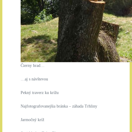
Čierny hrad…
…aj s návštevou
Pekný traverz ku krížu
Najfotografovanejšia bránka – záhada Trhliny
Jarmočný kríž