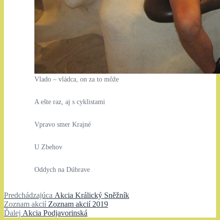
Vlado – vládca, on za to môže
A ešte raz, aj s cyklistami
Vpravo smer Krajné
U Zbehov
Oddych na Dúbrave
Navigácia
Predchádzajúci
Predchádzajúca
Akcia Králický Sněžník
Zoznam
článok:
Zoznam akcií
Zoznam akcií 2019
v
Ďalší
akcií:
Ďalej
Akcia Podjavorinská