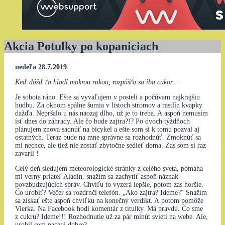
Akcia Potulky po kopaniciach
nedeľa 28.7.2019
Keď dážď ťa hladí mokrou rukou, rozpúšťa sa iba cukor…
Je sobota ráno. Ešte sa vyvaľujem v posteli a počúvam najkrajšiu
hudbu. Za oknom spálne šumia v listoch stromov a rastlín kvapky
dažďa. Nepršalo u nás naozaj dlho, už je to treba. A aspoň nemusím
ísť dnes do záhrady. Ale čo bude zajtra?!? Po dvoch týždňoch
plánujem znova sadnúť na bicykel a ešte som si k tomu pozval aj
ostatných. Teraz bude na mne správne sa rozhodnúť. Zmoknúť sa
mi nechce, ale tiež nie zostať zbytočne sedieť doma. Zas som si raz
zavaril !
Celý deň sledujem meteorologické stránky z celého sveta, pomáha
mi verný priateľ Aladin, snažím sa zachytiť aspoň náznak
povzbudzujúcich správ. Chvíľu to vyzerá lepšie, potom zas horšie.
Čo urobiť? Večer sa rozdrnčí telefón. „Ako zajtra? Ideme?“ Snažím
sa získať ešte aspoň chvíľku na konečný verdikt. A potom pomôže
Vierka. Na Facebook hodí komentár z titulky. Má pravdu. Čo sme
z cukru? Ideme!!! Rozhodnutie už za pár minút svieti na webe. Ale,
urobil som naozaj dobre?