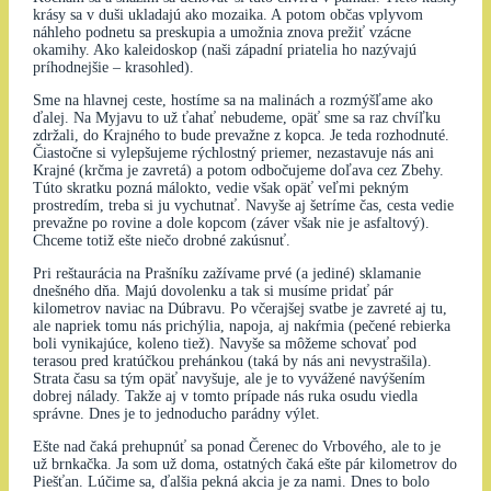
krásy sa v duši ukladajú ako mozaika. A potom občas vplyvom
náhleho podnetu sa preskupia a umožnia znova prežiť vzácne
okamihy. Ako kaleidoskop (naši západní priatelia ho nazývajú
príhodnejšie – krasohled).
Sme na hlavnej ceste, hostíme sa na malinách a rozmýšľame ako
ďalej. Na Myjavu to už ťahať nebudeme, opäť sme sa raz chvíľku
zdržali, do Krajného to bude prevažne z kopca. Je teda rozhodnuté.
Čiastočne si vylepšujeme rýchlostný priemer, nezastavuje nás ani
Krajné (krčma je zavretá) a potom odbočujeme doľava cez Zbehy.
Túto skratku pozná málokto, vedie však opäť veľmi pekným
prostredím, treba si ju vychutnať. Navyše aj šetríme čas, cesta vedie
prevažne po rovine a dole kopcom (záver však nie je asfaltový).
Chceme totiž ešte niečo drobné zakúsnuť.
Pri reštaurácia na Prašníku zažívame prvé (a jediné) sklamanie
dnešného dňa. Majú dovolenku a tak si musíme pridať pár
kilometrov naviac na Dúbravu. Po včerajšej svatbe je zavreté aj tu,
ale napriek tomu nás prichýlia, napoja, aj nakŕmia (pečené rebierka
boli vynikajúce, koleno tiež). Navyše sa môžeme schovať pod
terasou pred kratúčkou prehánkou (taká by nás ani nevystrašila).
Strata času sa tým opäť navyšuje, ale je to vyvážené navýšením
dobrej nálady. Takže aj v tomto prípade nás ruka osudu viedla
správne. Dnes je to jednoducho parádny výlet.
Ešte nad čaká prehupnúť sa ponad Čerenec do Vrbového, ale to je
už brnkačka. Ja som už doma, ostatných čaká ešte pár kilometrov do
Piešťan. Lúčime sa, ďalšia pekná akcia je za nami. Dnes to bolo