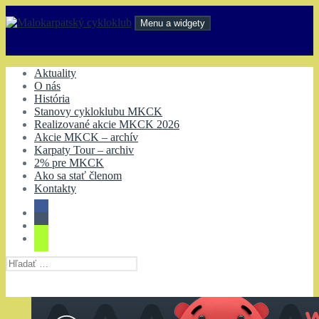
Preskočiť
na
Menu a widgety
obsah
Malokarpatský cykloklub
Aktuality
O nás
História
Stanovy cykloklubu MKCK
Realizované akcie MKCK 2026
Akcie MKCK – archív
Karpaty Tour – archiv
2% pre MKCK
Ako sa stať členom
Kontakty
Hľadať: