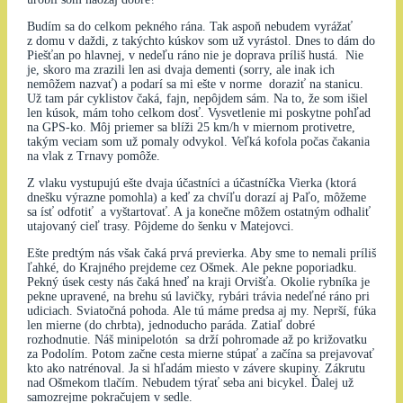
Budím sa do celkom pekného rána. Tak aspoň nebudem vyrážať
z domu v daždi, z takýchto kúskov som už vyrástol. Dnes to dám do
Piešťan po hlavnej, v nedeľu ráno nie je doprava príliš hustá. Nie
je, skoro ma zrazili len asi dvaja dementi (sorry, ale inak ich
nemôžem nazvať) a podarí sa mi ešte v norme doraziť na stanicu.
Už tam pár cyklistov čaká, fajn, nepôjdem sám. Na to, že som išiel
len kúsok, mám toho celkom dosť. Vysvetlenie mi poskytne pohľad
na GPS-ko. Môj priemer sa blíži 25 km/h v miernom protivetre,
takým veciam som už pomaly odvykol. Veľká kofola počas čakania
na vlak z Trnavy pomôže.
Z vlaku vystupujú ešte dvaja účastníci a účastníčka Vierka (ktorá
dnešku výrazne pomohla) a keď za chvíľu dorazí aj Paľo, môžeme
sa ísť odfotiť a vyštartovať. A ja konečne môžem ostatným odhaliť
utajovaný cieľ trasy. Pôjdeme do šenku v Matejovci.
Ešte predtým nás však čaká prvá previerka. Aby sme to nemali príliš
ľahké, do Krajného prejdeme cez Ošmek. Ale pekne poporiadku.
Pekný úsek cesty nás čaká hneď na kraji Orvišťa. Okolie rybníka je
pekne upravené, na brehu sú lavičky, rybári trávia nedeľné ráno pri
udiciach. Sviatočná pohoda. Ale tú máme predsa aj my. Neprší, fúka
len mierne (do chrbta), jednoducho paráda. Zatiaľ dobré
rozhodnutie. Náš minipelotón sa drží pohromade až po križovatku
za Podolím. Potom začne cesta mierne stúpať a začína sa prejavovať
kto ako natrénoval. Ja si hľadám miesto v závere skupiny. Zákrutu
nad Ošmekom tlačím. Nebudem týrať seba ani bicykel. Ďalej už
samozrejme pokračujem v sedle.