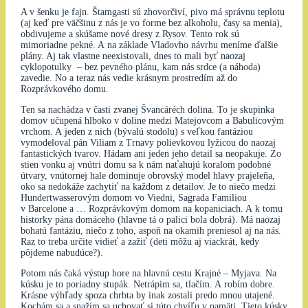
A v šenku je fajn. Štamgasti sú zhovorčiví, pivo má správnu teplotu
(aj keď pre väčšinu z nás je vo forme bez alkoholu, časy sa menia),
obdivujeme a skúšame nové dresy z Rysov. Tento rok sú
mimoriadne pekné. A na základe Vladovho návrhu meníme ďalšie
plány. Aj tak vlastne neexistovali, dnes to mali byť naozaj
cyklopotulky – bez pevného plánu, kam nás srdce (a náhoda)
zavedie. No a teraz nás vedie krásnym prostredím až do
Rozprávkového domu.
Ten sa nachádza v časti zvanej Švancáréch dolina. To je skupinka
domov učupená hlboko v doline medzi Matejovcom a Babulicovým
vrchom. A jeden z nich (bývalú stodolu) s veľkou fantáziou
vymodeloval pán Viliam z Trnavy polievkovou lyžicou do naozaj
fantastických tvarov. Hádam ani jeden jeho detail sa neopakuje. Zo
stien vonku aj vnútri domu sa k nám naťahujú koralom podobné
útvary, vnútornej hale dominuje obrovský model hlavy prajeleňa,
oko sa nedokáže zachytiť na každom z detailov. Je to niečo medzi
Hundertwasserovým domom vo Viedni, Sagrada Familiou
v Barcelone a … Rozprávkovým domom na kopaniciach. A k tomu
historky pána domáceho (hlavne tá o palici bola dobrá). Má naozaj
bohatú fantáziu, niečo z toho, aspoň na okamih preniesol aj na nás.
Raz to treba určite vidieť a zažiť (deti môžu aj viackrát, kedy
pôjdeme nabudúce?).
Potom nás čaká výstup hore na hlavnú cestu Krajné – Myjava. Na
kúsku je to poriadny stupák. Netrápim sa, tlačím. A robím dobre.
Krásne výhľady spoza chrbta by inak zostali predo mnou utajené.
Kochám sa a snažím sa uchovať si túto chvíľu v pamäti. Tieto kúsky