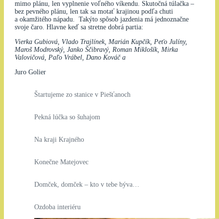
mimo plánu, len vyplnenie voľného víkendu. Skutočná túlačka –
bez pevného plánu, len tak sa motať krajinou podľa chuti
a okamžitého nápadu. Takýto spôsob jazdenia má jednoznačne
svoje čaro. Hlavne keď sa stretne dobrá partia:
Vierka Gubiová, Vlado Trajlínek, Marián Kupčík, Peťo Julíny,
Maroš Modrovský, Janko Ščibravý, Roman Miklošík, Mirka
Valovičová, Paľo Vrábel, Dano Kováč a
Juro Golier
Štartujeme zo stanice v Piešťanoch
Pekná lúčka so šuhajom
Na kraji Krajného
Konečne Matejovec
Domček, domček – kto v tebe býva…
Ozdoba interiéru