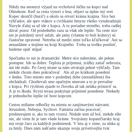
Nikdy ma neomrzí výjazd na vrcholovú lúčku na kopci nad
Ošmekom. Keď sa cesta vynorí z lesa, objaví sa úplne iný svet.
Kopec skončil (hurá!) a okolo sa otvorí krásna krajina. Síce bez
výhľadov, ale spev vtákov a cvrlikanie hmyzu všetko vynahradzujú.
Navyše ďalej sa už ide z kopca. A to poriadne strmého, treba radšej
dávať pozor. Od posledného razu sa však ide lepšie. Na ceste síce
nie je položený nový asfalt, ale jamy (vlastne to boli krátery) sú
čiastočne opravené. Netreba už medzi nimi toľko kľúčkovať. Ani sa
nenazdáme a stojíme na kraji Krajného. Treba sa trošku posilniť,
budeme opäť stúpať.
Spočiatku to nie je dramatické. Metre síce naberáme, ale pekne
postupne. Ide sa dobre. Teplota je príjemná, zrážky zatiaľ nehrozia,
áut ide málo. Po ľavej strane sa nám otvárajú pekné výhľady. Tam
niekde chcem dnes pokračovať . Ale až po krátkom posedení
v šenku. Toto miesto sme v poslednej dobe (nezaslúžene) iba
obchádzali. Chodievali sme opačným smerom a to je prevažne
z kopca. Pri rýchlom zjazde to človeka až tak neláka pristaviť sa.
A je to škoda. Krytá terasa poskytuje príjemné posedenie. Niekedy
je jednoducho lepšie ísť hore kopcom.
Cestou míňame odbočky na miesta so zaujímavými názvami.
Jeruzalem, Nebojsa, Sychrov. Fantázia začína pracovať,
predstavujem si, ako to tam vyzerá. Niekde som už bol, niekde ešte
nie, ale viem že je tam všade krásne. Svojrázny kopaničiarsky kraj
má svoje čaro za každých podmienok. V leta aj v zime, za slnka aj
za hmly. Dnes nám našťastie ukazuje svoju prívetivejšiu tvár.