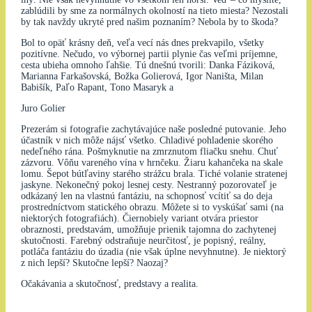
zablúdili by sme za normálnych okolností na tieto miesta? Nezostali
by tak navždy ukryté pred našim poznaním? Nebola by to škoda?
Bol to opäť krásny deň, veľa vecí nás dnes prekvapilo, všetky
pozitívne. Nečudo, vo výbornej partii plynie čas veľmi príjemne,
cesta ubieha omnoho ľahšie. Tú dnešnú tvorili: Danka Fáziková,
Marianna Farkašovská, Božka Golierová, Igor Naništa, Milan
Babišík, Paľo Rapant, Tono Masaryk a
Juro Golier
Prezerám si fotografie zachytávajúce naše posledné putovanie. Jeho
účastník v nich môže nájsť všetko. Chladivé pohladenie skorého
nedeľného rána. Pošmyknutie na zmrznutom fliačku snehu. Chuť
zázvoru. Vôňu vareného vína v hrnčeku. Žiaru kahančeka na skale
lomu. Šepot bútľaviny starého strážcu brala. Tiché volanie stratenej
jaskyne. Nekonečný pokoj lesnej cesty. Nestranný pozorovateľ je
odkázaný len na vlastnú fantáziu, na schopnosť vcítiť sa do deja
prostredníctvom statického obrazu. Môžete si to vyskúšať sami (na
niektorých fotografiách). Čiernobiely variant otvára priestor
obraznosti, predstavám, umožňuje prienik tajomna do zachytenej
skutočnosti. Farebný odstraňuje neurčitosť, je popisný, reálny,
potláča fantáziu do úzadia (nie však úplne nevyhnutne). Je niektorý
z nich lepší? Skutočne lepší? Naozaj?
Očakávania a skutočnosť, predstavy a realita.