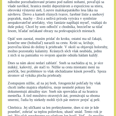
náhodne porozhadzované priamo pod našimi nohami, povaľujú sa
všade navôkol, hranica medzi depozitárom a expozíciou sa stiera,
obrovská výstavná sieň, Louvre malokarpatského lesa láka na
návštevu. Drevo a kameň rôznych tvarov, farebné lístie a snehový
poprašok, machy – živá a neživá príroda vytvára v symbióze
neopakovateľné artefakty, vlny fantázie napĺňajú myseľ, vnášajú do
duše pokoj. Chcel by som odbočiť z chodníka, bezcieľne sa túlať
lesom, hľadať nečakané obrazy na prekvapujúcich miestach.
Opäť som zaostal, musím pridať do kroku, ostatní ma už čakajú,
konečne sme (bohužiaľ) narazili na cestu. Krúti sa, križuje,
pozvoľna klesá do doliny k priehrade. V okolí sa objavujú holoruby,
možno pozostatky kalamity. Krásnych sôch však neubúda, jednu
z nich si na pamiatku vo svojom aparáte odnáša hádam každý.
Dnes sa nám akosi nedarí zablatiť. Sneh sa nachádza aj tu, je síce
mäkký, kašovitý, ale stačí to. Nižšie sa cesta miestami mení na
potôčik, bez problémov to však obchádzame kúsok povedľa. Spoza
stromov už vykúka plocha priehrady.
Zostupujem nižšie, až na jej breh, fotogenické pohľady by však
chceli iného majstra objektívu, moje nesmelé pokusy len
dokumentujú aktuálny stav. Sneh nás sprevádza až na hranicu
mestečka. A tiež množstvo otravných áut, premávajú sa oboma
smermi, ľudia by niekedy mohli tých pár metrov prejsť aj peši.
Chtelnica. Jej uličkami sa len prešmykneme, dnes si nie je kde
posedieť, zohriať sa teplou polievkou, uhasiť smäd. Tento rok je
iný. Nie však nevyhnutne vo všetkom len horší. Veď – čo myslíte,