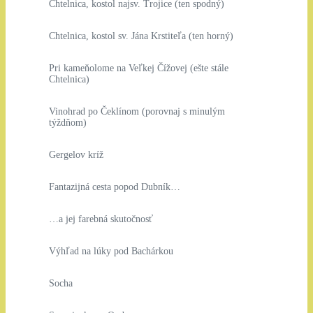
Chtelnica, kostol najsv. Trojice (ten spodný)
Chtelnica, kostol sv. Jána Krstiteľa (ten horný)
Pri kameňolome na Veľkej Čížovej (ešte stále
Chtelnica)
Vinohrad po Čeklínom (porovnaj s minulým
týždňom)
Gergelov kríž
Fantazijná cesta popod Dubník…
…a jej farebná skutočnosť
Výhľad na lúky pod Bachárkou
Socha