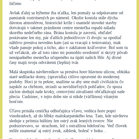
lúčime.
Avšak ďalej sa hýbeme iba sťažka, len pomaly sa odpútavame od
pamiatok roztrúsených po námestí. Okolie kostola stále dýcha
dávnou atmosférou, historické kríže i osamelé stoveké stavby
dotvárajú v takmer prázdnom centre mestečka ospalú náladu
skorého nedeľného rána. Brána kostola je zavretá, obďaleč
postávame len my, pár ďalších jednotlivcov či dvojíc sa opodiaľ
náhlivo presúva nevedno kam (asi sa vracajú z testovania), inak
všade panuje pokoj a ticho, ako v zakliatom kráľovstve. Bol som tu
už veľakrát, ale až toto ráno mi pomohlo uvedomiť si skrytý pôvab
nenápadného mestečka učupeného na úpätí našich Hôr. Aj divné
časy majú svoju odvrátenú (lepšiu) tvár.
Malá skupinka návštevníkov sa presúva hore hlavnou ulicou, obkúka
staré sedliacke domy, (spravidla) citlivo opravené do modernej
podoby. Hoci je tu pekne, snažíme sa aby sme mali civilizáciu čo
najskôr za chrbtom, striasli sa neviditeľných pohľadov, čo spoza
záclon sledujú naše kroky, centovými závažiami obťažkávajú naše
plecia. Cudzinec, v tejto dobe nie si nikde (väčšinou) vítaným
hosťom.
Úľavu prináša cestička odbočujúca vľavo, vedúca hore popri
vinohradoch, až do hĺbky malokarpatského lesa. Tam, kde návštevu
sleduje z prítmia húštiny len ostrý zrak lesných tvorov. Nie
podozrievavo, so strachom, lež s ostražitou bdelosťou. Veď človek
môže znamenať aj ostrý zvuk, záblesk, bolesť v boku…