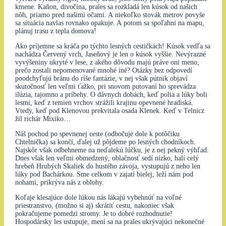
kmene. Kaňon, divočina, prales sa rozkladá len kúsok od našich
nôh, priamo pred našimi očami. A niekoľko stovák metrov povyše
sa situácia navlas rovnako opakuje. A potom sa spoľahni na mapu,
plánuj trasu z tepla domova!
Ako príjemne sa kráča po týchto lesných cestičkách! Kúsok vedľa sa
nachádza Červený vrch, Jaseňový je len o kúsok vyššie. Nevýrazné
vyvýšeniny ukryté v lese, z akého dôvodu majú práve oni meno,
prečo zostali nepomenované mnohé iné? Otázky bez odpovedí
poodchyľujú bránu do ríše fantázie, v nej však pútnik objaví
skutočnosť len veľmi ťažko, pri snovom putovaní ho sprevádza
ilúzia, tajomno a príbehy. O dávnych dobách, keď polia a lúky boli
lesmi, keď z temien vrchov strážili krajinu opevnené hradiská.
Vtedy, keď pod Klenovou prekvitala osada Klenek. Keď v Telnicz
žil richár Mixiko…
Náš pochod po spevnenej ceste (odbočuje dole k potôčiku
Chtelnička) sa končí, ďalej už pôjdeme po lesných chodníkoch.
Najskôr však odbehneme na neďalekú lúčku, je z nej pekný výhľad.
Dnes však len veľmi obmedzený, oblačnosť sedí nízko, halí celý
hrebeň Hrubých Skaliek do hustého závoja, vystupujú z neho len
lúky pod Bachárkou. Sme celkom v zajatí bielej, leží nám pod
nohami, prikrýva nás z oblohy.
Koľaje klesajúce dole lúkou nás lákajú vybehnúť na voľné
priestranstvo, (možno si aj) skrátiť cestu, nakoniec však
pokračujeme pomedzi stromy. Je to dobré rozhodnutie!
Hospodársky les ustupuje, mení sa na prales ukrývajúci nekonečné