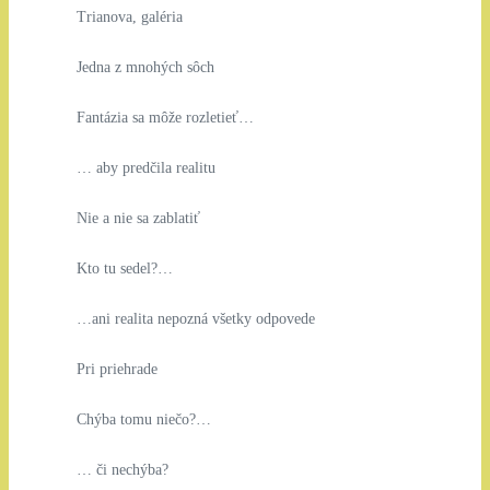
Trianova, galéria
Jedna z mnohých sôch
Fantázia sa môže rozletieť…
… aby predčila realitu
Nie a nie sa zablatiť
Kto tu sedel?…
…ani realita nepozná všetky odpovede
Pri priehrade
Chýba tomu niečo?…
… či nechýba?