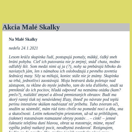
Akcia Malé Skalky
Na Malé Skalky
nedeľa 24.1.2021
Lesom kráča skupinka ľudí, postupujú pomaly, mäkký, ťažký sneh
bráni pohybu. Cieľ ich putovania nie je zrejmý, snáď chata, možno
odľahlý štít. Som medzi nimi aj ja (?), nohy sa prebárajú hlboko do
naviatych jám, len s námahou ich oslobodzujú z pevného zovretia
šednúcej masy. Sily sa míňajú, koniec stále nie je známy. Skupinka
sa trhá, jednotlivci zaostávajú. Moja beztvará duša poletuje nad
zástupom, tu vkĺzne do mysle jedného, tam do tela ďalšieho, snaží sa
preniknúť do ich pocitov, hľadá odpoveď na neznámu otázku (kam?
prečo?), rozlúštiť zmysel a dôvod premietaných obrazov. Budí ma
skorý ranný tlak tej nenávidenej žľazy, ihneď po návrate pod teplú
perinu intenzívne skúšam nadviazať niť príbehu. Tuho zvieram oči,
snažím sa sústrediť, mám rád tieto chvíle na pomedzí noci a dňa, sna
a skutočnosti. Letím nekonečným priestorom, už-už sa približujem,
(takmer) rozoznávam rozmazané obrysy postáv… – cink! – jemné
ťuknutie telefónu duní hlavou, obraz sa rozostruje, mizne, myseľ
vypĺňa jediný nutkavý pocit, neodbytná zvedavosť. Rezignujem,