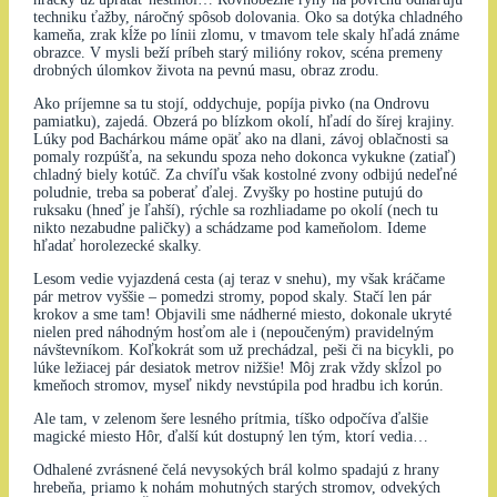
techniku ťažby, náročný spôsob dolovania. Oko sa dotýka chladného
kameňa, zrak kĺže po línii zlomu, v tmavom tele skaly hľadá známe
obrazce. V mysli beží príbeh starý milióny rokov, scéna premeny
drobných úlomkov života na pevnú masu, obraz zrodu.
Ako príjemne sa tu stojí, oddychuje, popíja pivko (na Ondrovu
pamiatku), zajedá. Obzerá po blízkom okolí, hľadí do šírej krajiny.
Lúky pod Bachárkou máme opäť ako na dlani, závoj oblačnosti sa
pomaly rozpúšťa, na sekundu spoza neho dokonca vykukne (zatiaľ)
chladný biely kotúč. Za chvíľu však kostolné zvony odbijú nedeľné
poludnie, treba sa poberať ďalej. Zvyšky po hostine putujú do
ruksaku (hneď je ľahší), rýchle sa rozhliadame po okolí (nech tu
nikto nezabudne paličky) a schádzame pod kameňolom. Ideme
hľadať horolezecké skalky.
Lesom vedie vyjazdená cesta (aj teraz v snehu), my však kráčame
pár metrov vyššie – pomedzi stromy, popod skaly. Stačí len pár
krokov a sme tam! Objavili sme nádherné miesto, dokonale ukryté
nielen pred náhodným hosťom ale i (nepoučeným) pravidelným
návštevníkom. Koľkokrát som už prechádzal, peši či na bicykli, po
lúke ležiacej pár desiatok metrov nižšie! Môj zrak vždy skĺzol po
kmeňoch stromov, myseľ nikdy nevstúpila pod hradbu ich korún.
Ale tam, v zelenom šere lesného prítmia, tíško odpočíva ďalšie
magické miesto Hôr, ďalší kút dostupný len tým, ktorí vedia…
Odhalené zvrásnené čelá nevysokých brál kolmo spadajú z hrany
hrebeňa, priamo k nohám mohutných starých stromov, odvekých