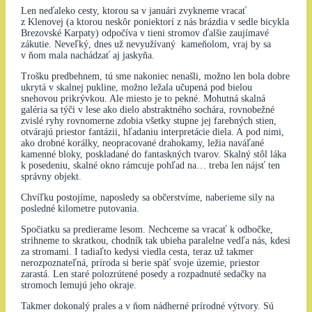
Len neďaleko cesty, ktorou sa v januári zvykneme vracať
z Klenovej (a ktorou neskôr poniektorí z nás brázdia v sedle bicykla
Brezovské Karpaty) odpočíva v tieni stromov ďalšie zaujímavé
zákutie. Neveľký, dnes už nevyužívaný kameňolom, vraj by sa
v ňom mala nachádzať aj jaskyňa.
Trošku predbehnem, tú sme nakoniec nenašli, možno len bola dobre
ukrytá v skalnej pukline, možno ležala učupená pod bielou
snehovou prikrývkou. Ale miesto je to pekné. Mohutná skalná
galéria sa týči v lese ako dielo abstraktného sochára, rovnobežné
zvislé ryhy rovnomerne zdobia všetky stupne jej farebných stien,
otvárajú priestor fantázii, hľadaniu interpretácie diela. A pod nimi,
ako drobné korálky, neopracované drahokamy, ležia naváľané
kamenné bloky, poskladané do fantaskných tvarov. Skalný stôl láka
k posedeniu, skalné okno rámcuje pohľad na… treba len nájsť ten
správny objekt.
Chvíľku postojíme, naposledy sa občerstvíme, naberieme sily na
posledné kilometre putovania.
Spočiatku sa predierame lesom. Nechceme sa vracať k odbočke,
strihneme to skratkou, chodník tak ubieha paralelne vedľa nás, kdesi
za stromami. I tadiaľto kedysi viedla cesta, teraz už takmer
nerozpoznateľná, príroda si berie späť svoje územie, priestor
zarastá. Len staré polozrútené posedy a rozpadnuté sedačky na
stromoch lemujú jeho okraje.
Takmer dokonalý prales a v ňom nádherné prírodné výtvory. Sú