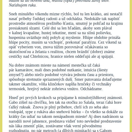
budím sa do nového dňa, realita (opäť) pretrhala závoj snov.
Naťahujem ruku.
Sneh minulého víkendu mizne rýchlo, bol tu len krátko, ani nestačil
nasať príbehy ľudskej radosti a už odchádza. Nedokáže tak naplniť
prostredie atmosférou prežitého šťastia, smutný je pohľad na krajinu
presiaknutú slzami. Celé dni sa len hľadám, akoby som plával
v kalnej kvapaline, hustej tekutine, mení sa na silnú polievku,
huspenina uväzňuje môj pohyb aj myslenie. Hlúpe obdobie prináša
hlúpe pocity, musím sa vzchopiť, prekonať paralýzu. Cez víkend sa
opäť vyberiem von, znova túžim porovnávať očakávania so
skutočnosťou a želania s realitou, chcem brázdiť (dobre) známe
cestičky nad Chtelnicou, hranice nielen oddeľujú ale aj spájajú.
Na dobre známom mieste na námestí mestečka už čaká
pár kamarátov, mali dnes podobné nutkanie, intuícia (šiesty
zmysel?) alebo niečo podobné vytvára jednotu času a priestoru,
spôsobuje stretnutie spriaznených duší. Smer putovania dolaďujeme
takmer okamžite, vôňa klinčekov napĺňa hrnčeky či vrchnáky
termosiek, hrejivý nektár zohrieva vnútro. Odchádzame.
Hneď pri prvých krokoch sa pripájame k minulotýždňovej známosti.
Gabo zišiel na chvíľku, len tak na otočku zo Salaša, teraz ťahá hore
ťažký ruksak. Znova je plný príbehov, chrlí ich zo seba ako
vodopád, sype z rukáva ako snehovú búrku – čo všetko sa dokáže za
krátky čas udiať na takom nenápadnom mieste! Aj dnes nadránom sa
narodili nové jahnence, predstava vidieť toto nevšedné predstavenie
nás láka zmeniť plán, zostávame však verní pôvodnému
rozhodnutiu, po pár metroch (a dlhých minútach) sa s Gabom