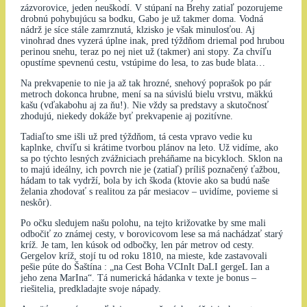
zázvorovice, jeden neuškodí. V stúpaní na Brehy zatiaľ pozorujeme
drobnú pohybujúcu sa bodku, Gabo je už takmer doma. Vodná
nádrž je síce stále zamrznutá, klzisko je však minulosťou. Aj
vinohrad dnes vyzerá úplne inak, pred týždňom driemal pod hrubou
perinou snehu, teraz po nej niet už (takmer) ani stopy. Za chvíľu
opustíme spevnenú cestu, vstúpime do lesa, to zas bude blata…
Na prekvapenie to nie ja až tak hrozné, snehový poprašok po pár
metroch dokonca hrubne, mení sa na súvislú bielu vrstvu, mäkkú
kašu (vďakabohu aj za ňu!). Nie vždy sa predstavy a skutočnosť
zhodujú, niekedy dokáže byť prekvapenie aj pozitívne.
Tadiaľto sme išli už pred týždňom, tá cesta vpravo vedie ku
kaplnke, chvíľu si krátime tvorbou plánov na leto. Už vidíme, ako
sa po týchto lesných zvážniciach preháňame na bicykloch. Sklon na
to majú ideálny, ich povrch nie je (zatiaľ) príliš poznačený ťažbou,
hádam to tak vydrží, bola by ich škoda (ktovie ako sa budú naše
želania zhodovať s realitou za pár mesiacov – uvidíme, povieme si
neskôr).
Po očku sledujem našu polohu, na tejto križovatke by sme mali
odbočiť zo známej cesty, v borovicovom lese sa má nachádzať starý
kríž. Je tam, len kúsok od odbočky, len pár metrov od cesty.
Gergelov kríž, stojí tu od roku 1810, na mieste, kde zastavovali
pešie púte do Šaštína : „na Cest Boha VCInIt DaLI gergeL Ian a
jeho zena MarIna“. Tá numerická hádanka v texte je bonus –
riešitelia, predkladajte svoje nápady.