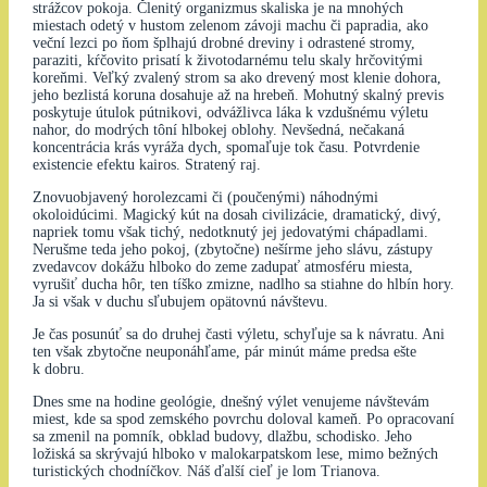
strážcov pokoja. Členitý organizmus skaliska je na mnohých
miestach odetý v hustom zelenom závoji machu či papradia, ako
veční lezci po ňom šplhajú drobné dreviny i odrastené stromy,
paraziti, kŕčovito prisatí k životodarnému telu skaly hrčovitými
koreňmi. Veľký zvalený strom sa ako drevený most klenie dohora,
jeho bezlistá koruna dosahuje až na hrebeň. Mohutný skalný previs
poskytuje útulok pútnikovi, odvážlivca láka k vzdušnému výletu
nahor, do modrých tôní hlbokej oblohy. Nevšedná, nečakaná
koncentrácia krás vyráža dych, spomaľuje tok času. Potvrdenie
existencie efektu kairos. Stratený raj.
Znovuobjavený horolezcami či (poučenými) náhodnými
okoloidúcimi. Magický kút na dosah civilizácie, dramatický, divý,
napriek tomu však tichý, nedotknutý jej jedovatými chápadlami.
Nerušme teda jeho pokoj, (zbytočne) nešírme jeho slávu, zástupy
zvedavcov dokážu hlboko do zeme zadupať atmosféru miesta,
vyrušiť ducha hôr, ten tíško zmizne, nadlho sa stiahne do hlbín hory.
Ja si však v duchu sľubujem opätovnú návštevu.
Je čas posunúť sa do druhej časti výletu, schyľuje sa k návratu. Ani
ten však zbytočne neuponáhľame, pár minút máme predsa ešte
k dobru.
Dnes sme na hodine geológie, dnešný výlet venujeme návštevám
miest, kde sa spod zemského povrchu doloval kameň. Po opracovaní
sa zmenil na pomník, obklad budovy, dlažbu, schodisko. Jeho
ložiská sa skrývajú hlboko v malokarpatskom lese, mimo bežných
turistických chodníčkov. Náš ďalší cieľ je lom Trianova.