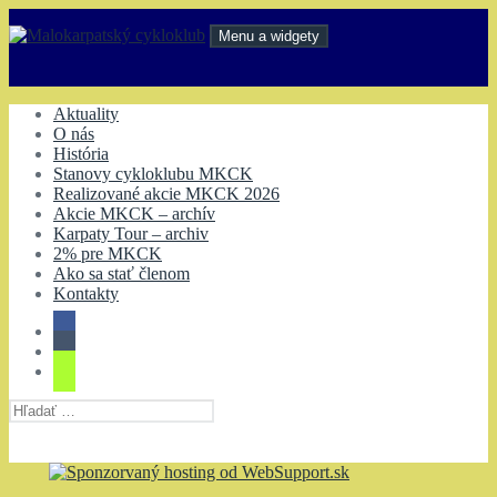
Preskočiť
na
Menu a widgety
obsah
Malokarpatský cykloklub
Aktuality
O nás
História
Stanovy cykloklubu MKCK
Realizované akcie MKCK 2026
Akcie MKCK – archív
Karpaty Tour – archiv
2% pre MKCK
Ako sa stať členom
Kontakty
Hľadať: