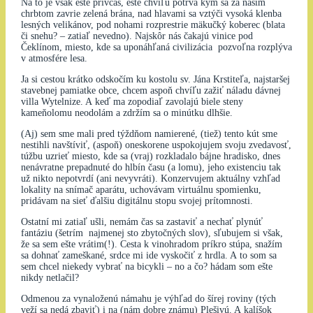
Na to je však ešte privčas, ešte chvíľu potrvá kým sa za našim
chrbtom zavrie zelená brána, nad hlavami sa vztýči vysoká klenba
lesných velikánov, pod nohami rozprestrie mäkučký koberec (blata
či snehu? – zatiaľ nevedno). Najskôr nás čakajú vinice pod
Čeklínom, miesto, kde sa uponáhľaná civilizácia pozvoľna rozplýva
v atmosfére lesa.
Ja si cestou krátko odskočím ku kostolu sv. Jána Krstiteľa, najstaršej
stavebnej pamiatke obce, chcem aspoň chvíľu zažiť náladu dávnej
villa Wytelnize. A keď ma zopodiaľ zavolajú biele steny
kameňolomu neodolám a zdržím sa o minútku dlhšie.
(Aj) sem sme mali pred týždňom namierené, (tiež) tento kút sme
nestihli navštíviť, (aspoň) oneskorene uspokojujem svoju zvedavosť,
túžbu uzrieť miesto, kde sa (vraj) rozkladalo bájne hradisko, dnes
nenávratne prepadnuté do hlbín času (a lomu), jeho existenciu tak
už nikto nepotvrdí (ani nevyvráti). Konzervujem aktuálny vzhľad
lokality na snímač aparátu, uchovávam virtuálnu spomienku,
pridávam na sieť ďalšiu digitálnu stopu svojej prítomnosti.
Ostatní mi zatiaľ ušli, nemám čas sa zastaviť a nechať plynúť
fantáziu (šetrím najmenej sto zbytočných slov), sľubujem si však,
že sa sem ešte vrátim(!). Cesta k vinohradom príkro stúpa, snažím
sa dohnať zameškané, srdce mi ide vyskočiť z hrdla. A to som sa
sem chcel niekedy vybrať na bicykli – no a čo? hádam som ešte
nikdy netlačil?
Odmenou za vynaloženú námahu je výhľad do šírej roviny (tých
veží sa nedá zbaviť) i na (nám dobre známu) Plešivú. A kalíšok