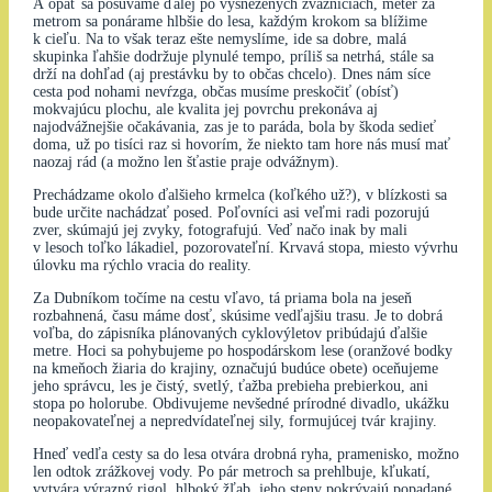
A opäť sa posúvame ďalej po vysnežených zvážniciach, meter za
metrom sa ponárame hlbšie do lesa, každým krokom sa blížime
k cieľu. Na to však teraz ešte nemyslíme, ide sa dobre, malá
skupinka ľahšie dodržuje plynulé tempo, príliš sa netrhá, stále sa
drží na dohľad (aj prestávku by to občas chcelo). Dnes nám síce
cesta pod nohami nevŕzga, občas musíme preskočiť (obísť)
mokvajúcu plochu, ale kvalita jej povrchu prekonáva aj
najodvážnejšie očakávania, zas je to paráda, bola by škoda sedieť
doma, už po tisíci raz si hovorím, že niekto tam hore nás musí mať
naozaj rád (a možno len šťastie praje odvážnym).
Prechádzame okolo ďalšieho krmelca (koľkého už?), v blízkosti sa
bude určite nachádzať posed. Poľovníci asi veľmi radi pozorujú
zver, skúmajú jej zvyky, fotografujú. Veď načo inak by mali
v lesoch toľko lákadiel, pozorovateľní. Krvavá stopa, miesto vývrhu
úlovku ma rýchlo vracia do reality.
Za Dubníkom točíme na cestu vľavo, tá priama bola na jeseň
rozbahnená, času máme dosť, skúsime vedľajšiu trasu. Je to dobrá
voľba, do zápisníka plánovaných cyklovýletov pribúdajú ďalšie
metre. Hoci sa pohybujeme po hospodárskom lese (oranžové bodky
na kmeňoch žiaria do krajiny, označujú budúce obete) oceňujeme
jeho správcu, les je čistý, svetlý, ťažba prebieha prebierkou, ani
stopa po holorube. Obdivujeme nevšedné prírodné divadlo, ukážku
neopakovateľnej a nepredvídateľnej sily, formujúcej tvár krajiny.
Hneď vedľa cesty sa do lesa otvára drobná ryha, pramenisko, možno
len odtok zrážkovej vody. Po pár metroch sa prehlbuje, kľukatí,
vytvára výrazný rigol, hlboký žľab, jeho steny pokrývajú popadané