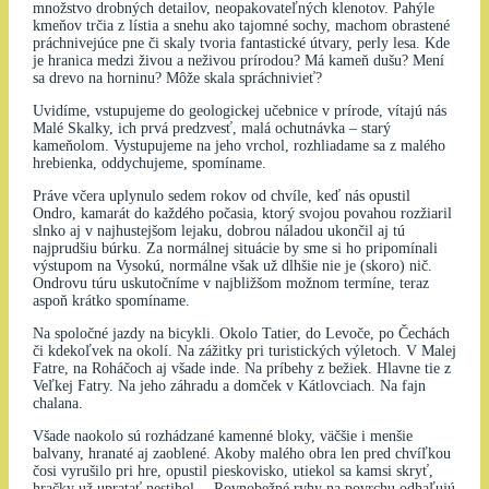
množstvo drobných detailov, neopakovateľných klenotov. Pahýle
kmeňov trčia z lístia a snehu ako tajomné sochy, machom obrastené
práchnivejúce pne či skaly tvoria fantastické útvary, perly lesa. Kde
je hranica medzi živou a neživou prírodou? Má kameň dušu? Mení
sa drevo na horninu? Môže skala spráchnivieť?
Uvidíme, vstupujeme do geologickej učebnice v prírode, vítajú nás
Malé Skalky, ich prvá predzvesť, malá ochutnávka – starý
kameňolom. Vystupujeme na jeho vrchol, rozhliadame sa z malého
hrebienka, oddychujeme, spomíname.
Práve včera uplynulo sedem rokov od chvíle, keď nás opustil
Ondro, kamarát do každého počasia, ktorý svojou povahou rozžiaril
slnko aj v najhustejšom lejaku, dobrou náladou ukončil aj tú
najprudšiu búrku. Za normálnej situácie by sme si ho pripomínali
výstupom na Vysokú, normálne však už dlhšie nie je (skoro) nič.
Ondrovu túru uskutočníme v najbližšom možnom termíne, teraz
aspoň krátko spomíname.
Na spoločné jazdy na bicykli. Okolo Tatier, do Levoče, po Čechách
či kdekoľvek na okolí. Na zážitky pri turistických výletoch. V Malej
Fatre, na Roháčoch aj všade inde. Na príbehy z bežiek. Hlavne tie z
Veľkej Fatry. Na jeho záhradu a domček v Kátlovciach. Na fajn
chalana.
Všade naokolo sú rozhádzané kamenné bloky, väčšie i menšie
balvany, hranaté aj zaoblené. Akoby malého obra len pred chvíľkou
čosi vyrušilo pri hre, opustil pieskovisko, utiekol sa kamsi skryť,
hračky už upratať nestihol… Rovnobežné ryhy na povrchu odhaľujú