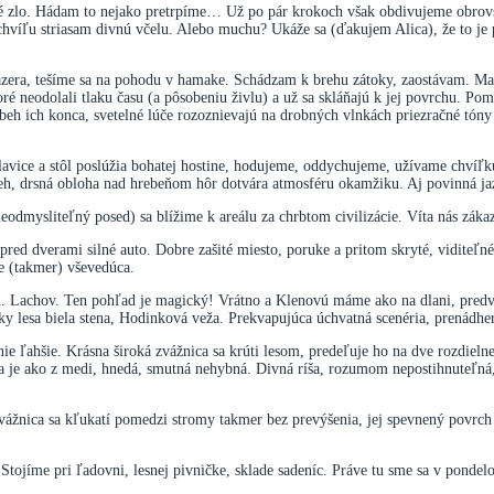
tné zlo. Hádam to nejako pretrpíme… Už po pár krokoch však obdivujeme obrovs
chvíľu striasam divnú včelu. Alebo muchu? Ukáže sa (ďakujem Alica), že to je 
jazera, tešíme sa na pohodu v hamake. Schádzam k brehu zátoky, zaostávam. Ma
ré neodolali tlaku času (a pôsobeniu živlu) a už sa skláňajú k jej povrchu. Po
eh ich konca, svetelné lúče rozoznievajú na drobných vlnkách priezračné tón
 lavice a stôl poslúžia bohatej hostine, hodujeme, oddychujeme, užívame chvíľ
 breh, drsná obloha nad hrebeňom hôr dotvára atmosféru okamžiku. Aj povinná j
eodmysliteľný posed) sa blížime k areálu za chrbtom civilizácie. Víta nás záka
 pred dverami silné auto. Dobre zašité miesto, poruke a pritom skryté, vidite
je (takmer) vševedúca.
u. Lachov. Ten pohľad je magický! Vrátno a Klenovú máme ako na dlani, predvád
y lesa biela stena, Hodinková veža. Prekvapujúca úchvatná scenéria, prenádhe
ľahšie. Krásna široká zvážnica sa krúti lesom, predeľuje ho na dve rozdielne ča
na je ako z medi, hnedá, smutná nehybná. Divná ríša, rozumom nepostihnuteľná,
nica sa kľukatí pomedzi stromy takmer bez prevýšenia, jej spevnený povrch j
ojíme pri ľadovni, lesnej pivničke, sklade sadeníc. Práve tu sme sa v pondelok