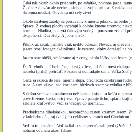
Čaká nás okruh okolo priehrady, po asfaltke, povinná jazda, nu
Žiadne z dievčat ale nechce oslobodiť svojho princa. Z rukáva o 
skromná muška), človek sa učí celý život.
Okolo stratenej zátoky sa presúvame k miestu pikniku na brehu 
Spiace. Z vodnej plochy vytŕčajú k oblohe kmene stromov, niekto
horninu. Hladina, pokrytá ťahavým vodným porastom zrkadlí príb
dvaja herci. Dva živly. A jeden divák.
Piknik už začal, hamaku však niekto odrezal. Nevadí, aj drevené
jazera tvorí fotogenické zákutie. Je veterno, vlnky dorážajú na
Jazero sme obišli, schádzame aj z cesty, okolo lúčky pod lesom (n
Ďalší rybník na Chtelničke, ukrytý v lese, pri ňom nová chalupa,
netreba (príliš) pretŕčať. Pozadie si dohľadajte sami. Veľká Sieť 
Cesta sa skrúca do lesa, mierna stúpa, prechádza čarokrásnu lúčk
štice. A tam vľavo, nad korunami blízkych stromov vykúka z hĺbk
S dušou vrchovato naplnenou nečakanou krásou sa kráča o poznanie 
povrch zeme. Cesta, ostrý rez. Vpravo panuje ticho, spiaca kraji
zakliate kráľovstvo, veci sa vracajú do normálu…
Prechádzame dlhokánskou, nekonečnou cestou krásnym lesom. Zváž
v kolobehu dňa, raj (znalých) cyklistov v lesoch nad Chtelnicou.
Veď tu to poznáme! Veď tadiaľto sme prechádzali pred týždňom! St
nohami odvíjajú akosi ľahšie.