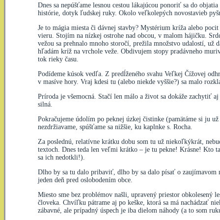
Dnes sa nepúšťame lesnou cestou lákajúcou ponoriť sa do objati
histórie, dotyk ľudskej ruky. Okolo veľkolepých novostavieb py
Je to mágia miesta či dávnej stavby? Mystérium kríža alebo poc
vieru. Stojím na nízkej ostrohe nad obcou, v malom hájičku. Srdco
vežou sa prehnalo mnoho storočí, prežila množstvo udalostí, už 
hľadám kríž na vrchole veže. Obdivujem stopy pradávneho muriva 
tok rieky času.
Podídeme kúsok vedľa. Z predĺženého svahu Veľkej Čížovej odhryz
v masíve hory. Vraj kdesi tu (alebo niekde vyššie?) sa malo rozk
Príroda je všemocná. Stačí len málo a život sa dokáže zachytiť a
silná.
Pokračujeme údolím po peknej úzkej čistinke (pamätáme si ju už z
nezdržiavame, spúšťame sa nižšie, ku kaplnke s. Rocha.
Za poslednú, relatívne krátku dobu som tu už niekoľkýkrát, nebu
textoch. Dnes teda len veľmi krátko – je tu pekne! Krásne! Kto 
sa ich nedotkli!).
Dlho by sa tu dalo pribaviť, dlho by sa dalo písať o zaujímavom 
jeden deň pred oslobodením obce.
Miesto sme bez problémov našli, upravený priestor obkolesený le
človeka. Chvíľku pátrame aj po keške, ktorá sa má nachádzať niek
zábavné, ale prípadný úspech je iba dielom náhody (a to som ruk