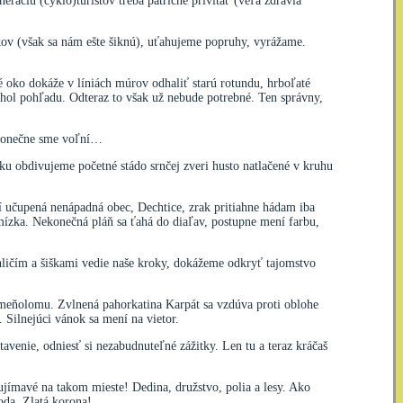
ráciu (cyklo)turistov treba patrične privítať (veľa zdravia
kov (však sa nám ešte šiknú), uťahujeme popruhy, vyrážame.
 oko dokáže v líniách múrov odhaliť starú rotundu, hrboľaté
hol pohľadu. Odteraz to však už nebude potrebné. Ten správny,
. Konečne sme voľní…
ku obdivujeme početné stádo srnčej zveri husto natlačené v kruhu
eží učupená nenápadná obec, Dechtice, zrak pritiahne hádam iba
remízka. Nekonečná pláň sa ťahá do diaľav, postupne mení farbu,
hličím a šiškami vedie naše kroky, dokážeme odkryť tajomstvo
kameňolomu. Zvlnená pahorkatina Karpát sa vzdúva proti oblohe
 Silnejúci vánok sa mení na vietor.
enie, odniesť si nezabudnuteľné zážitky. Len tu a teraz kráčaš
aujímavé na takom mieste! Dedina, družstvo, polia a lesy. Ako
da. Zlatá korona!