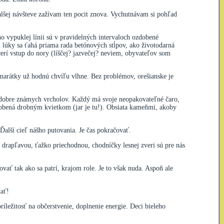
alšej návšteve zažívam ten pocit znova. Vychutnávam si pohľad
o vypuklej línii sú v pravidelných intervaloch ozdobené
lúky sa ťahá priama rada betónových stĺpov, ako životodarná
 cerí vstup do nory (líščej? jazvečej? neviem, obyvateľov som
amarátky už hodnú chvíľu vlhne. Bez problémov, orešianske je
 dobre známych vrcholov. Každý má svoje neopakovateľné čaro,
dobená drobným kvietkom (jar je tu!). Obsiata kameňmi, akoby
Ďalší cieľ nášho putovania. Je čas pokračovať.
, drapľavou, ťažko priechodnou, chodníčky lesnej zveri sú pre nás
ovať tak ako sa patrí, krajom role. Je to však nuda. Aspoň ale
kať!
íležitosť na občerstvenie, doplnenie energie. Deci bieleho