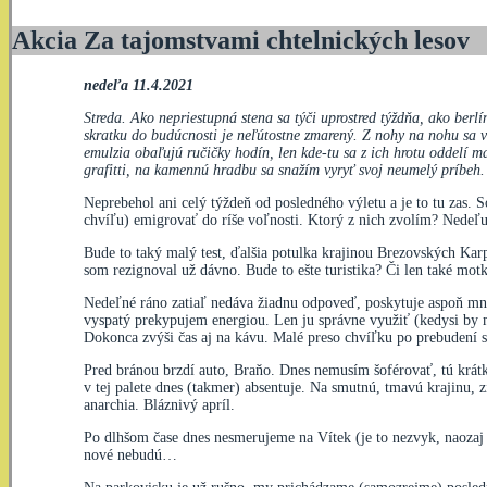
Akcia Za tajomstvami chtelnických lesov
nedeľa 11.4.2021
Streda. Ako nepriestupná stena sa týči uprostred týždňa, ako ber
skratku do budúcnosti je neľútostne zmarený. Z nohy na nohu sa v
emulzia obaľujú ručičky hodín, len kde-tu sa z ich hrotu oddelí
grafitti, na kamennú hradbu sa snažím vyryť svoj neumelý príbeh.
Neprebehol ani celý týždeň od posledného výletu a je to tu zas.
chvíľu) emigrovať do ríše voľnosti. Ktorý z nich zvolím? Nedeľ
Bude to taký malý test, ďalšia potulka krajinou Brezovských Kar
som rezignoval už dávno. Bude to ešte turistika? Či len také mo
Nedeľné ráno zatiaľ nedáva žiadnu odpoveď, poskytuje aspoň množ
vyspatý prekypujem energiou. Len ju správne využiť (kedysi by m
Dokonca zvýši čas aj na kávu. Malé preso chvíľku po prebudení s
Pred bránou brzdí auto, Braňo. Dnes nemusím šoférovať, tú krá
v tej palete dnes (takmer) absentuje. Na smutnú, tmavú krajinu, z
anarchia. Bláznivý apríl.
Po dlhšom čase dnes nesmerujeme na Vítek (je to nezvyk, naozaj
nové nebudú…