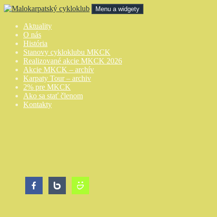
Preskočiť
Menu a widgety
na
obsah
Malokarpatský cykloklub
Aktuality
O nás
História
Stanovy cykloklubu MKCK
Realizované akcie MKCK 2026
Akcie MKCK – archív
Karpaty Tour – archiv
2% pre MKCK
Ako sa stať členom
Kontakty