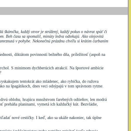
 škáročka, každý otvor je strážený, každý pokus o návrat späť či
om. Beh času sa spomalil, minúty ledva odtekajú. Ako olejovitá
 Zamrznutá v pohybe. Nekonečnú prázdnu chvíľu si krátim čarbaním
ednosti, diktátom povinností bežného dňa, príležitosť (aspoň na
 vrchol. S minimom dychberúcich atrakcií. Na športové ambície
?
 vyskakujem tentokrát ako mládenec, ako rybička, do ružova
 ako na špagátikoch, dnes veci odsýpajú v tom správnom rytme.
 divú oblohu, hrajúcu množstvom farebných odtieňov, len modrá
ošesť preháňa planinami, vymetá ich každučký kút. Bezvládie,
adať nové cestičky. I keď, ako sa ukáže nakoniec, tak úplne