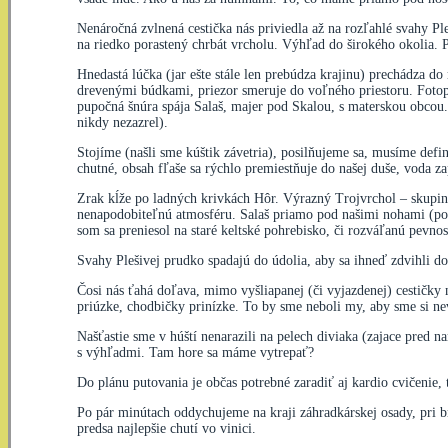
Nenáročná zvlnená cestička nás priviedla až na rozľahlé svahy P
na riedko porastený chrbát vrcholu. Výhľad do širokého okolia. 
Hnedastá lúčka (jar ešte stále len prebúdza krajinu) prechádza 
drevenými búdkami, priezor smeruje do voľného priestoru. Fotop
pupočná šnúra spája Salaš, majer pod Skalou, s materskou obcou. B
nikdy nezazrel).
Stojíme (našli sme kúštik závetria), posilňujeme sa, musíme def
chutné, obsah fľaše sa rýchlo premiestňuje do našej duše, voda z
Zrak kĺže po ladných krivkách Hôr. Výrazný Trojvrchol – skupi
nenapodobiteľnú atmosféru. Salaš priamo pod našimi nohami (poč
som sa preniesol na staré keltské pohrebisko, či rozváľanú pevno
Svahy Plešivej prudko spadajú do údolia, aby sa ihneď zdvihli d
Čosi nás ťahá doľava, mimo vyšliapanej (či vyjazdenej) cestičky 
priúzke, chodbičky prinízke. To by sme neboli my, aby sme si ne
Našťastie sme v húští nenarazili na pelech diviaka (zajace pred n
s výhľadmi. Tam hore sa máme vytrepať?
Do plánu putovania je občas potrebné zaradiť aj kardio cvičenie, 
Po pár minútach oddychujeme na kraji záhradkárskej osady, pri br
predsa najlepšie chutí vo vinici.