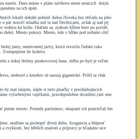
ému tunelu. Dnes máme v pláne návštevu miest nesúcich dotyk
upenému na ich úpätí.
obných lokalít dokáže pohnúť dušou človeka bez ohľadu na jeho
 o pár storočí mladšia než tá nad Dechticami, avšak aj nad jej
ov vedúcu ku krížu. Otáčam sa, zrakom kĺžem hore po portáli,
o duše). Miesto pokory. Miesto, kde v hĺbke pod nohami cítiť
elej jamy, nenávratnej jazvy, ktorú otvorila ľudská ruka
e. Zostupujeme do kráteru.
tlu z úzkej štrbiny pieskovcovej bane, túžba po bytí je veľmi
eva, niektoré z kmeňov sú naozaj gigantické. Príliš sa však
o by mal záujem, nájde si tieto písačky v prechádzajúcich
ekrásne vyfarbenými vajíčkami, pravdepodobne drozdími (ani sme
 pietne miesto. Pomník partizánov, okupanti ich postrieľali len
tojíme, snažíme sa pochopiť divnú dobu. Aroganciu a hlúposť
 zvyklosti, bez hlbších znalostí a prípravy je hľadanie síce