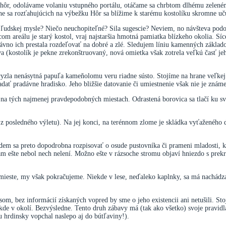
a hôr, odolávame volaniu vstupného portálu, otáčame sa chrbtom dlhému zelen
šne sa rozťahujúcich na výbežku Hôr sa blížime k starému kostolíku skromne uč
it ľudskej mysle? Niečo neuchopiteľné? Sila sugescie? Neviem, no návšteva pod
m areálu je starý kostol, vraj najstaršia hmotná pamiatka blízkeho okolia. Síce
dávno ich prestala rozdeľovať na dobré a zlé. Sledujem líniu kamenných základ
(kostolík je pekne zrekonštruovaný, nová omietka však zotrela veľkú časť jeh
la nenásytná papuľa kameňolomu veru riadne sústo. Stojíme na hrane veľkej bi
ladať pradávne hradisko. Jeho bližšie datovanie či umiestnenie však nie je znám
j na tých najmenej pravdepodobných miestach. Odrastená borovica sa tlačí ku sve
 posledného výletu). Na jej konci, na terénnom zlome je skládka vyťaženého dr
dem sa preto dopodrobna rozpisovať o osude pustovníka či prameni mladosti, kt
tam ešte nebol nech nelení. Možno ešte v rázsoche stromu objaví hniezdo s pr
mieste, my však pokračujeme. Niekde v lese, neďaleko kaplnky, sa má nachádzať
som, bez informácií získaných vopred by sme o jeho existencii ani netušili. S
de v okolí. Bezvýsledne. Tento druh zábavy má (tak ako všetko) svoje pravidlá a
u hrdinsky vopchal naslepo aj do bútľaviny!).