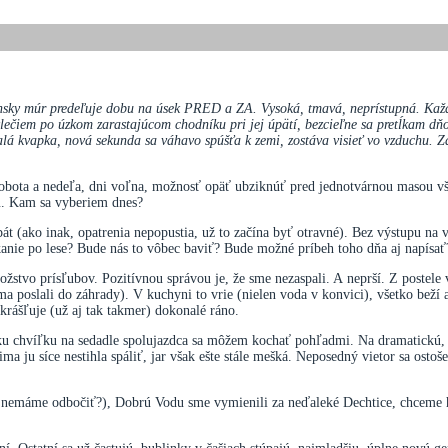
línsky múr predeľuje dobu na úsek PRED a ZA. Vysoká, tmavá, neprístupná. Každá
lečiem po úzkom zarastajúcom chodníku pri jej úpätí, bezcieľne sa pretĺkam dň
 malá kvapka, nová sekunda sa váhavo spúšťa k zemi, zostáva visieť vo vzduchu.
 Sobota a nedeľa, dni voľna, možnosť opäť ubziknúť pred jednotvárnou masou vš
u. Kam sa vyberiem dnes?
pát (ako inak, opatrenia nepopustia, už to začína byť otravné). Bez výstupu na
tkanie po lese? Bude nás to vôbec baviť? Bude možné príbeh toho dňa aj napísať
stvo prísľubov. Pozitívnou správou je, že sme nezaspali. A neprší. Z postele
a poslali do záhrady). V kuchyni to vrie (nielen voda v konvici), všetko beží
krášľuje (už aj tak takmer) dokonalé ráno.
tku chvíľku na sedadle spolujazdca sa môžem kochať pohľadmi. Na dramatickú,
ima ju síce nestihla spáliť, jar však ešte stále mešká. Neposedný vietor sa ost
 nemáme odbočiť?), Dobrú Vodu sme vymienili za neďaleké Dechtice, chceme hľ