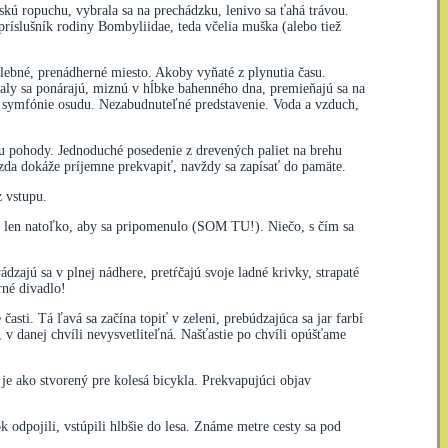
kú ropuchu, vybrala sa na prechádzku, lenivo sa ťahá trávou.
príslušník rodiny Bombyliidae, teda včelia muška (alebo tiež
lebné, prenádherné miesto. Akoby vyňaté z plynutia času.
maly sa ponárajú, miznú v hĺbke bahenného dna, premieňajú sa na
y symfónie osudu. Nezabudnuteľné predstavenie. Voda a vzduch,
ku pohody. Jednoduché posedenie z drevených paliet na brehu
azda dokáže príjemne prekvapiť, navždy sa zapísať do pamäte.
z vstupu.
ľné len natoľko, aby sa pripomenulo (SOM TU!). Niečo, s čím sa
zajú sa v plnej nádhere, pretŕčajú svoje ladné krivky, strapaté
rné divadlo!
sti. Tá ľavá sa začína topiť v zeleni, prebúdzajúca sa jar farbí
 v danej chvíli nevysvetliteľná. Našťastie po chvíli opúšťame
e ako stvorený pre kolesá bicykla. Prekvapujúci objav
 odpojili, vstúpili hlbšie do lesa. Známe metre cesty sa pod