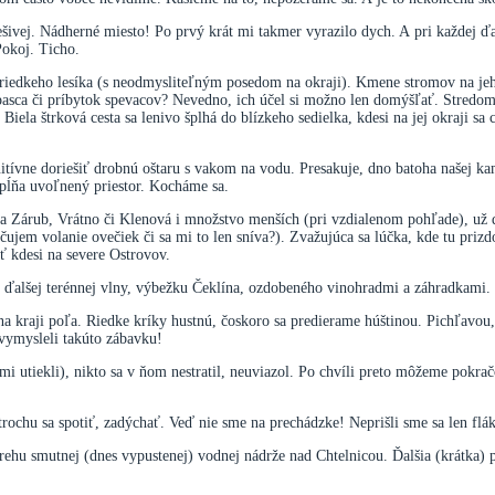
lešivej. Nádherné miesto! Po prvý krát mi takmer vyrazilo dych. A pri každej ď
Pokoj. Ticho.
do riedkeho lesíka (s neodmysliteľným posedom na okraji). Kmene stromov na jeh
asca či príbytok spevacov? Nevedno, ich účel si možno len domýšľať. Stredom 
iela štrková cesta sa lenivo šplhá do blízkeho sedielka, kdesi na jej okraji sa
initívne doriešiť drobnú oštaru s vakom na vodu. Presakuje, dno batoha našej k
apĺňa uvoľnený priestor. Kocháme sa.
na Zárub, Vrátno či Klenová i množstvo menších (pri vzdialenom pohľade), už
ujem volanie ovečiek či sa mi to len sníva?). Zvažujúca sa lúčka, kde tu priz
sť kdesi na severe Ostrovov.
o ďalšej terénnej vlny, výbežku Čeklína, ozdobeného vinohradmi a záhradkami. 
na kraji poľa. Riedke kríky hustnú, čoskoro sa predierame húštinou. Pichľavou
vymysleli takúto zábavku!
ami utiekli), nikto sa v ňom nestratil, neuviazol. Po chvíli preto môžeme pokrač
trochu sa spotiť, zadýchať. Veď nie sme na prechádzke! Neprišli sme sa len flá
ehu smutnej (dnes vypustenej) vodnej nádrže nad Chtelnicou. Ďalšia (krátka) pr