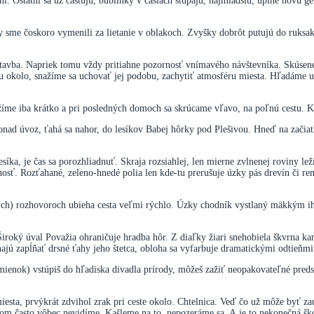
 Ostatní sa už častujú, bublinky v čašiach stúpajú, najmladšiu, úplne novú gene
 sme čoskoro vymenili za lietanie v oblakoch. Zvyšky dobrôt putujú do ruksa
tavba. Napriek tomu vždy pritiahne pozornosť vnímavého návštevníka. Skúsené
 okolo, snažíme sa uchovať jej podobu, zachytiť atmosféru miesta. Hľadáme u
ržíme iba krátko a pri posledných domoch sa skrúcame vľavo, na poľnú cestu
ponad úvoz, ťahá sa nahor, do lesíkov Babej hôrky pod Plešivou. Hneď na začiat
lesíka, je čas sa porozhliadnuť. Skraja rozsiahlej, len mierne zvlnenej roviny l
lenosť. Rozťahané, zeleno-hnedé polia len kde-tu prerušuje úzky pás drevín či 
nych) rozhovoroch ubieha cesta veľmi rýchlo. Úzky chodník vystlaný mäkkým i
. Široký úval Považia ohraničuje hradba hôr. Z diaľky žiari snehobiela škvrna 
najú zapĺňať drsné ťahy jeho štetca, obloha sa vyfarbuje dramatickými odtieňmi.
ok) vstúpiš do hľadiska divadla prírody, môžeš zažiť neopakovateľné predstav
 miesta, prvýkrát zdvihol zrak pri ceste okolo. Chtelnica. Veď čo už môže byť z
m často vôbec nevidíme. Kašleme na to, nepozeráme sa. A je to nekonečná ško