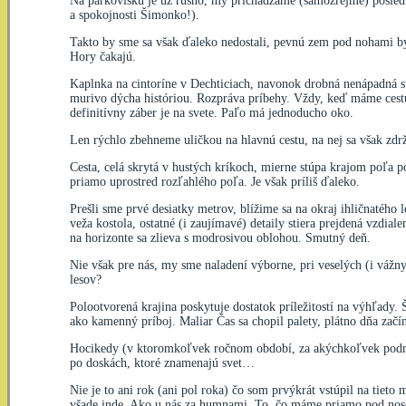
Na parkovisku je už rušno, my prichádzame (samozrejme) poslední.
a spokojnosti Šimonko!).
Takto by sme sa však ďaleko nedostali, pevnú zem pod nohami by
Hory čakajú.
Kaplnka na cintoríne v Dechticiach, navonok drobná nenápadná s
murivo dýcha históriou. Rozpráva príbehy. Vždy, keď máme cestu
definitívny záber je na svete. Paľo má jednoducho oko.
Len rýchlo zbehneme uličkou na hlavnú cestu, na nej sa však zd
Cesta, celá skrytá v hustých kríkoch, mierne stúpa krajom poľa 
priamo uprostred rozľahlého poľa. Je však príliš ďaleko.
Prešli sme prvé desiatky metrov, blížime sa na okraj ihličnatého 
veža kostola, ostatné (i zaujímavé) detaily stiera prejdená vzdia
na horizonte sa zlieva s modrosivou oblohou. Smutný deň.
Nie však pre nás, my sme naladení výborne, pri veselých (i váž
lesov?
Polootvorená krajina poskytuje dostatok príležitostí na výhľady
ako kamenný príboj. Maliar Čas sa chopil palety, plátno dňa začí
Hocikedy (v ktoromkoľvek ročnom období, za akýchkoľvek podmien
po doskách, ktoré znamenajú svet…
Nie je to ani rok (ani pol roka) čo som prvýkrát vstúpil na tieto
všade inde. Ako u nás za humnami. To, čo máme priamo pod noso