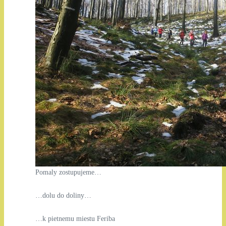
Pomaly zostupujeme…
…dolu do doliny…
…k pietnemu miestu Feriba