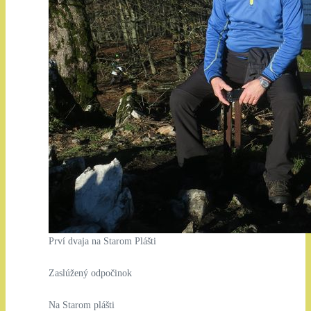
Prví dvaja na Starom Plášti
Zaslúžený odpočinok
Na Starom plášti