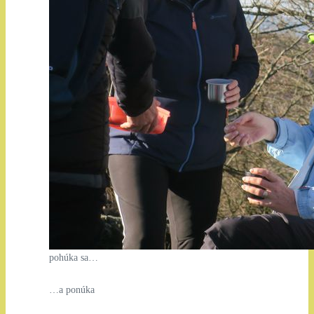
pohúka sa…
…a ponúka