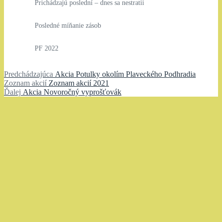
Prichádzajú poslední – dnes sa nestratii
Posledné míňanie zásob
PF 2022
Navigácia
Predchádzajúci
Predchádzajúca
Akcia Potulky okolím Plaveckého Podhradia
Zoznam
článok:
Zoznam akcií
Zoznam akcií 2021
v
Ďalší
akcií:
Ďalej
Akcia Novoročný vyprošťovák
článku
článok: