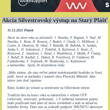
Akcia Silvestrovský výstup na Starý Plášť
31.12.2021 Piatok
Akcie na záver roka sa zúčastnili: I. Naništa, P. Rapant, V. Naď, M.
Naništa, Ľ. Rosa, H. Rosová, J. Budoš, J. Chudý, G. Mišíková, J.
Golier, A. Obalová, M. Obal, T. Babišík, M. Babišík, A. Soldan,
Janka S., D. Sobustová, J. Poláček, A. Kučerová, Ľ. Kraic, E.
Kraicová, E. Antalová, J. Antal, I. Mudríková, J. Mášik, P. Čomaj,
J. Behúľ, R. Kudláč, L. Duboš, R. Peschlová, D. Fáziková, M.
Farkašovská, V. Trajlinek, M. Modrovský, G. Kušnierová
a kamarátka. Spolu 36 účastníkov(-čiek).
„Málo známe, ale zato veľmi pekné malokarpatské hradisko je Starý
plášť, ktorý sa nachádza v katastri obce Plavecký Mikuláš. Jeho
názov znie dosť tajomne.
Ráno, krátko po svitaní sa stretávame na Olšovskom mlyne.
Tradičná túra na konci roka sa uskutočnila v režime OTP.
(očkovaný, testovaný, prekonaný,..) V nedávnej minulosti pojmy
málo používané nám dnes už skoro zovšedneli a stali sa súčasťou
bežného života. Dnes sme sa rozhodli podporiť IMUNITU aktívnym