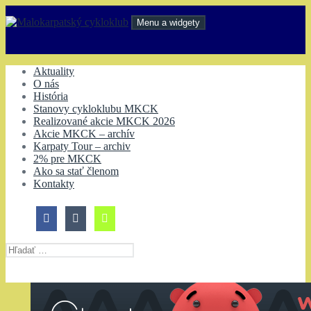
Preskočiť
na
Menu a widgety
obsah
Malokarpatský cykloklub
Aktuality
O nás
História
Stanovy cykloklubu MKCK
Realizované akcie MKCK 2026
Akcie MKCK – archív
Karpaty Tour – archiv
2% pre MKCK
Ako sa stať členom
Kontakty
Hľadať: