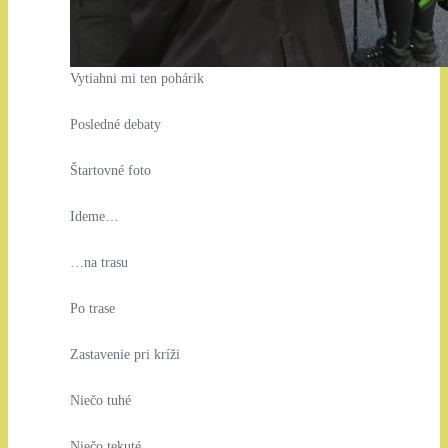
Vytiahni mi ten pohárik
Posledné debaty
Štartovné foto
Ideme…
…na trasu
Po trase
Zastavenie pri kríži
Niečo tuhé
Niečo tekuté