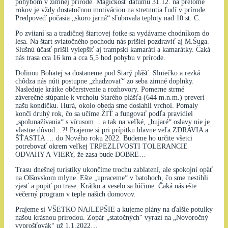
pohybom v zimnej prírode. Magickosť dátumu 31.12. na prelome
rokov je vždy dostatočnou motiváciou na stretnutia ľudí v prírode.
Predpoveď počasia „skoro jarná“ sľubovala teploty nad 10 st. C.
Po zvítaní sa a tradičnej štartovej fotke sa vydávame chodníkom do
lesa. Na štart sviatočného pochodu nás prišiel pozdraviť aj M.Šuga.
Slušnú účasť prišli vylepšiť aj trampskí kamaráti a kamarátky. Čaká
nás trasa cca 16 km a cca 5,5 hod pohybu v prírode.
Dolinou Bohatej sa dostaneme pod Starý plášť. Slniečko a rezká
chôdza nás núti postupne „zhadzovať“ zo seba zimné doplnky.
Nasleduje krátke občerstvenie a rozhovory. Pomerne strmé
záverečné stúpanie k vrcholu Starého plášťa (644 m.n.m.) preverí
našu kondičku. Hurá, okolo obeda sme dosiahli vrchol. Pomaly
končí druhý rok, čo sa učíme ŽIŤ a fungovať podľa pravidiel
„spolunažívania“ s vírusom… a tak na veľké, „bujaré“ oslavy nie je
vlastne dôvod…?! Prajeme si pri prípitku hlavne veľa ZDRAVIA a
ŠŤASTIA … do Nového roku 2022. Budeme ho určite všetci
potrebovať okrem veľkej TRPEZLIVOSTI TOLERANCIE
ODVAHY A VIERY, že zasa bude DOBRE…
Trasu dnešnej turistiky ukončíme trochu zablatení, ale spokojní opäť
na Olšovskom mlyne. Ešte „upraceme“ v batohoch, čo sme nestihli
zjesť a popiť po trase. Krátko a veselo sa lúčime. Čaká nás ešte
večerný program v teple našich domovov.
Prajeme si VŠETKO NAJLEPŠIE a kujeme plány na ďalšie potulky
našou krásnou prírodou. Zopár „statočných“ vyrazí na „Novoročný
vyprošťovák“ už 1.1.2022…