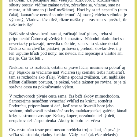
na dosah. Už počujeme šum veselých rozhovorov, rozoznávame
siluety postáv, vidíme známe tváre, zdravíme sa, vítame, sme na
mieste, stihli sme to (i keď meškáme). Hoci by sa už nepatrilo (auto
čaká), kamarátov nemožno odmietnuť. Aj masný chleba s cibulou je
výborný, Vladova káva tiež, rôzne maškrty… zas som sa prežral, tie
naše turistiky!
Našťastie si slovo berú trampi, začínajú hrať gitary, treba si
pripomenúť Čutoru aj všetkých kamarátov. Náhodní okoloidúci sa
neveriacky prizerajú, nevedia o čo ide, kam sa to vlastne dostali.
Niekto sa na chvíľku pristaví, prihovorí, prehodí slovko-dve, iný
len urputne hľadí pod nohy, nič nevidí, nič nepočuje a vlastne ani
nie je. Čas tak letí…
Niektorí sa už rozlúčili, ostatní sa práve lúčia, musíme sa pobrať aj
my. Najskôr sa vraciame nad Vlčiareň (aj cesnaku treba nazbierať),
tam sa rozhodne ako ďalej. Volíme spodnú zvážnicu, ústi najbližšie
nášmu ďalšiemu postupu, je pekná, vedie takmer po rovine, to je tá
správna cesta na pokračovanie výletu.
V rozhovoroch plynie cesta sama, čas beží akoby mimochodom.
Samozrejme nemôžem vynechať výhľad na krásnu scenériu
Podvrchu, pripomínam si deň, keď sme sa štverali hore jeho
svahom, obdivovali neskutočné sochy malokarpatskej galérie, lámali
krky na strmom zostupe. Krásny kopec, nezabudnuteľný deň,
neopakovateľná spomienka. Akoby to bolo len včera…
Cez cestu nám tesne pred nosom prebieha trojica laní, tá prvá je
veľká sťa stodola, riadny kusisko. Vždy keď (ak ešte niekedy)