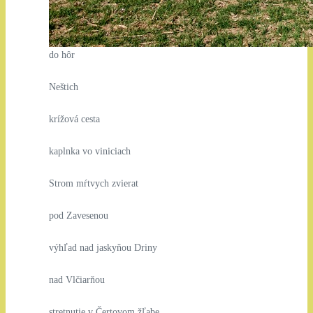
do hôr
Neštich
krížová cesta
kaplnka vo viniciach
Strom mŕtvych zvierat
pod Zavesenou
výhľad nad jaskyňou Driny
nad Vlčiarňou
stretnutie v Čertovom žľabe