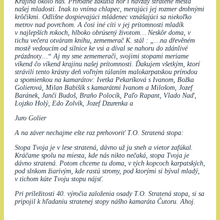
Krajina okolo nás. Prírodné zákutia hôr i navždy stratené mestá
našej mladosti. Inak to vníma chlapec, merajúci jej rozmer drobnými
krôčikmi. Odlišne dospievajúci mládenec vznášajúci sa niekoľko
metrov nad povrchom. A čosi iné cíti v jej prítomnosti mladík
v najlepších rokoch, hlboko obrúsený životom… Neskôr doma, v
tichu večera otváram knihu, zememerač K. stál : „…na dřevěném
mostě vedoucím od silnice ke vsi a díval se nahoru do zdánlivé
prázdnoty…“ Aj my sme zememerači, svojimi stopami meriame
víkend čo víkend krajinu našej prítomnosti. Ďakujem všetkým, ktorí
strávili tento krásny deň voľným túlaním malokarpatskou prírodou
a spomienkou na kamarátov: Ivetka Pekaríková s Ivanom, Božka
Golierová, Milan Babišík s kamarátmi Ivanom a Milošom, Jozef
Baránek, Janči Budoš, Braňo Polocík, Paľo Rapant, Vlado Naď,
Lojzko Holý, Edo Zolvík, Jozef Dzurenka a
Juro Golier
A na záver nechajme ešte raz prehovoriť T.O. Stratená stopa:
Stopa Tvoja je v lese stratená, dávno už ju sneh a vietor zafúkal.
Kráčame spolu na miesta, kde nás nikto nečaká, stopa Tvoja je
dávno stratená. Potom chceme tu doma, v tých kopcoch karpatských,
pod slnkom žiarivým, kde rastú stromy, pod ktorými si býval mladý,
v tichom kúte Tvoju stopu nájsť.
Pri príležitosti 40. výročia založenia osady T.O. Stratená stopa, si sa
pripojil k hľadaniu stratenej stopy nášho kamaráta Čutoru. Ahoj.