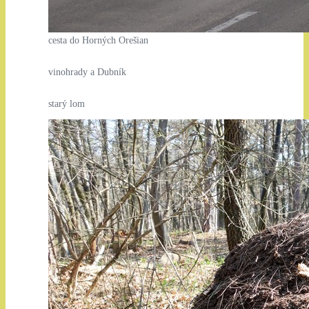
cesta do Horných Orešian
vinohrady a Dubník
starý lom