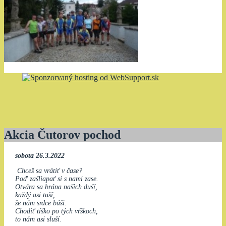
Akcia Čutorov pochod
sobota 26.3.2022
Chceš sa vrátiť v čase?
Poď zašliapať si s nami zase.
Otvára sa brána našich duší,
každý asi tuší,
že nám srdce búši.
Chodiť tíško po tých vŕškoch,
to nám asi sluší.