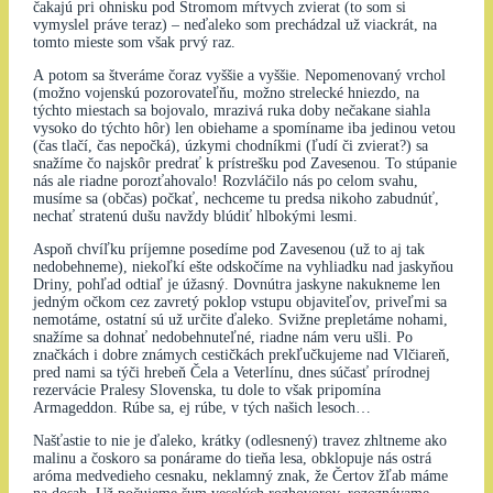
čakajú pri ohnisku pod Stromom mŕtvych zvierat (to som si
vymyslel práve teraz) – neďaleko som prechádzal už viackrát, na
tomto mieste som však prvý raz.
A potom sa štveráme čoraz vyššie a vyššie. Nepomenovaný vrchol
(možno vojenskú pozorovateľňu, možno strelecké hniezdo, na
týchto miestach sa bojovalo, mrazivá ruka doby nečakane siahla
vysoko do týchto hôr) len obiehame a spomíname iba jedinou vetou
(čas tlačí, čas nepočká), úzkymi chodníkmi (ľudí či zvierat?) sa
snažíme čo najskôr predrať k prístrešku pod Zavesenou. To stúpanie
nás ale riadne porozťahovalo! Rozvláčilo nás po celom svahu,
musíme sa (občas) počkať, nechceme tu predsa nikoho zabudnúť,
nechať stratenú dušu navždy blúdiť hlbokými lesmi.
Aspoň chvíľku príjemne posedíme pod Zavesenou (už to aj tak
nedobehneme), niekoľkí ešte odskočíme na vyhliadku nad jaskyňou
Driny, pohľad odtiaľ je úžasný. Dovnútra jaskyne nakukneme len
jedným očkom cez zavretý poklop vstupu objaviteľov, priveľmi sa
nemotáme, ostatní sú už určite ďaleko. Svižne prepletáme nohami,
snažíme sa dohnať nedobehnuteľné, riadne nám veru ušli. Po
značkách i dobre známych cestičkách prekľučkujeme nad Vlčiareň,
pred nami sa týči hrebeň Čela a Veterlínu, dnes súčasť prírodnej
rezervácie Pralesy Slovenska, tu dole to však pripomína
Armageddon. Rúbe sa, ej rúbe, v tých našich lesoch…
Našťastie to nie je ďaleko, krátky (odlesnený) travez zhltneme ako
malinu a čoskoro sa ponárame do tieňa lesa, obklopuje nás ostrá
aróma medvedieho cesnaku, neklamný znak, že Čertov žľab máme