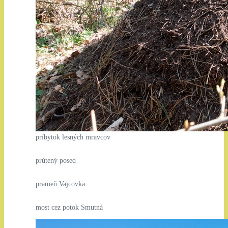
príbytok lesných mravcov
prútený posed
prameň Vajcovka
most cez potok Smutná