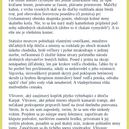
Pár minút ubehlo rýchlejšie než jediné žmurknutie oka, už opäť
kráčame lesom, posúvame sa časom, plávame priestorom. Maličký
kaňon, z vrchu vysokých skál sa do diaľky rozhliada akási bledá
tvár, pod obrovskou borovicou posedáva (či postáva) pri
(vyhasnutom) ohnisku skupinka postáv, obdivujú kolmé steny
skalného kotla. Nie, to sa len starý malý kameňolom priplietol pod
nohy náhodných okoloidúcich (dobre to tí chalani vymysleli!). A to
ešte nie je všetkému koniec.
Státisíce mravcov pobiehajú vlastnými cestičkami, množstvo
úhľadných kôp ihličia a zeminy sa rozkladá po oboch stranách
úzkeho chodníka, hrdé veľhory i pyšné mrakodrapy v jedinej
stavbe, veľkomestá či zložité štátne útvary početného národa
drobných obyvateľov lesných húštin. Posed z prútia na okraji
nenápadnej úžľabinky, len pár krokov vedľa chodníka, ľahko by si
ho prešiel bez povšimnutia, nikdy sa nedozvedel o jeho existencii.
Vajcovka, sírovodíkový prameň skrytý pod poklopom betónovej
skruže (a hrubou škrupinou minerálov) hneď vedľa potoka, odvahu
opáčiť chuť jeho vody však nenaberieš. A všadeprítomná vôňa
medvedieho cesnaku.
Všivavec, aký zaujímavý kopček plytko vybiehajúci z úbočia
Karpát. Všivavec, aké pekné miesto objavili kamaráti trampi, aké
nečakané prekvapenie pripravili hneď na úvod dnešného putovania.
Verím, že tu nie som naposledy, verím, že sa sem ešte niekedy
vrátim. Prejdem sa po násype starej železnice, započúvam do
klepotu podvalov, navštívim osamelú hrušku, privoniam k jej
zrelým plodom, posadím sa pod skalný zráz, zrakom pohladím steny
lomu. Započúvam sa do tichého spevu vinohradov. Všivavec…