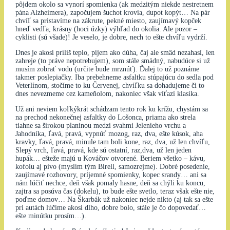
pôjdem okolo sa vynorí spomienka (ak medzitým niekde nestretnem
pána Alzheimera), započujem šuchot krovia, dupot kopýt… Na pár
chvíľ sa pristavíme na zákrute, pekné miesto, zaujímavý kopček
hneď vedľa, krásny (hoci úzky) výhľad do okolia. Ale pozor –
cyklisti (sú všade)! Je veselo, je dobre, nech to ešte chvíľu vydrží.
Dnes je akosi príliš teplo, pijem ako dúha, čaj ale smäd nezahasí, len
zahreje (to práve nepotrebujem), som stále smädný, nabudúce si už
musím zobrať vodu (určite bude mrznúť). Ďalej to už poznáme
takmer poslepiačky. Iba prebehneme asfaltku stúpajúcu do sedla pod
Veterlínom, stočíme to ku Červenej, chvíľku sa dohadujeme či to
dnes nevezmeme cez kameňolom, nakoniec však víťazí klasika.
Už ani neviem koľkýkrát schádzam tento rok ku krížu, chystám sa
na prechod nekonečnej asfaltky do Lošonca, priama ako strela
tiahne sa širokou planinou medzi svahmi Jelenieho vrchu a
Jahodníka, ľavá, pravá, vypnúť mozog, raz, dva, ešte kúsok, aha
kravky, ľavá, pravá, minule tam boli kone, raz, dva, už len chvíľu,
Slepý vrch, ľavá, pravá, kde sú ostatní, raz,dva, už len jeden
hupák… ešteže majú u Kováčov otvorené. Beriem všetko – kávu,
kofolu aj pivo (myslím tým Birell, samozrejme). Dobré posedenie,
zaujímavé rozhovory, príjemné spomienky, kopec srandy… ani sa
nám lúčiť nechce, deň však pomaly hasne, deň sa chýli ku koncu,
zajtra sa posúva čas (dokelu), to bude ešte svetlo, teraz však ešte nie,
poďme domov… Na Škarbák už nakoniec nejde nikto (aj tak sa ešte
pri autách lúčime akosi dlho, dobre bolo, stále je čo dopovedať…
ešte minútku prosím…).