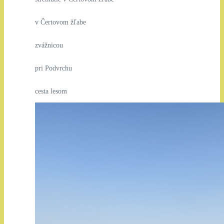
v Čertovom žľabe
zvážnicou
pri Podvrchu
cesta lesom