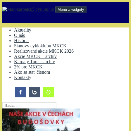
Preskočiť
na
Menu a widgety
obsah
Malokarpatský cykloklub
Aktuality
O nás
História
Stanovy cykloklubu MKCK
Realizované akcie MKCK 2026
Akcie MKCK – archív
Karpaty Tour – archiv
2% pre MKCK
Ako sa stať členom
Kontakty
Hľadať: