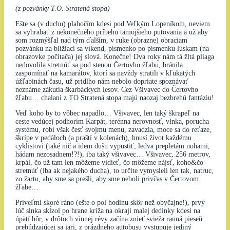
(z pozvánky T.O. Stratená stopa)
Ešte sa (v duchu) plahočím kdesi pod Veľkým Lopeníkom, neviem
sa vyhrabať z nekonečného príbehu tamojšieho putovania a už aby
som rozmýšľal nad tým ďalším, v ruke (obrazne) obraciam
pozvánku na blížiaci sa víkend, písmenko po písmenku lúskam (na
obrazovke počítača) jej slová. Konečne! Dva roky nám tá žltá pliaga
nedovolila stretnúť sa pod stenou Čertovho žľabu, bránila
zaspomínať na kamarátov, ktorí sa navždy stratili v kľukatých
úžľabinách času, už pridlho nám nebolo dopriate spoznávať
neznáme zákutia škarbáckych lesov. Cez Všivavec do Čertovho
žľabu… chalani z TO Stratená stopa majú naozaj bezbrehú fantáziu!
Veď koho by to vôbec napadlo… Všivavec, len taký škrapeľ na
ceste vedúcej podhorím Karpát, terénna nerovnosť, vlnka, porucha
systému, robí však česť svojmu menu, zavadzia, moce sa do reťaze,
škrípe v pedáloch (a praští v kolenách), hnusí život každému
cyklistovi (také nič a idem dušu vypustiť, ledva prepletám nohami,
hádam nezosadnem!?!), iba taký všivavec… Všivavec, 256 metrov,
krpál, čo už tam len môžeme vidieť, čo môžeme nájsť, koho&čo
stretnúť (iba ak nejakého ducha), to určite vymysleli len tak, natruc,
zo žartu, aby sme sa prešli, aby sme neboli privčas v Čertovom
žľabe…
Priveľmi skoré ráno (ešte o pol hodinu skôr než obyčajne!), prvý
lúč slnka skĺzol po hrane kríža na okraji malej dedinky kdesi na
úpätí hôr, v drôtoch vinnej révy začína znieť svieža ranná pieseň
prebúdzajúcej sa jari, z prázdneho autobusu vystupuje jediný