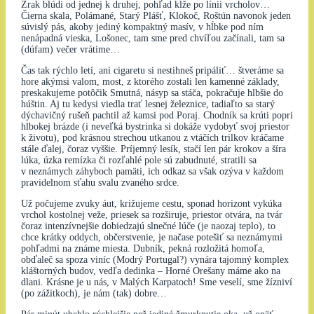
Zrak blúdi od jednej k druhej, pohľad kĺže po línii vrcholov…
Čierna skala, Polámané, Starý Plášť, Klokoč, Roštún navonok jeden
súvislý pás, akoby jediný kompaktný masív, v hĺbke pod ním
nenápadná vieska, Lošonec, tam sme pred chvíľou začínali, tam sa
(dúfam) večer vrátime…
Čas tak rýchlo letí, ani cigaretu si nestihneš pripáliť… štveráme sa
hore akýmsi valom, most, z ktorého zostali len kamenné základy,
preskakujeme potôčik Smutná, násyp sa stáča, pokračuje hlbšie do
húštin. Aj tu kedysi viedla trať lesnej železnice, tadiaľto sa starý
dýchavičný rušeň pachtil až kamsi pod Poraj. Chodník sa krúti popri
hlbokej brázde (i neveľká bystrinka si dokáže vydobyť svoj priestor
k životu), pod krásnou strechou utkanou z vtáčích trilkov kráčame
stále ďalej, čoraz vyššie. Príjemný lesík, stačí len pár krokov a šíra
lúka, úzka remízka či rozľahlé pole sú zabudnuté, stratili sa
v neznámych záhyboch pamäti, ich odkaz sa však ozýva v každom
pravidelnom sťahu svalu zvaného srdce.
Už počujeme zvuky áut, križujeme cestu, sponad horizont vykúka
vrchol kostolnej veže, priesek sa rozširuje, priestor otvára, na tvár
čoraz intenzívnejšie dobiedzajú slnečné lúče (je naozaj teplo), to
chce krátky oddych, občerstvenie, je načase potešiť sa neznámymi
pohľadmi na známe miesta. Dubník, pekná rozložitá homoľa,
obďaleč sa spoza viníc (Modrý Portugal?) vynára tajomný komplex
kláštorných budov, vedľa dedinka – Horné Orešany máme ako na
dlani. Krásne je u nás, v Malých Karpatoch! Sme veselí, sme žízniví
(po zážitkoch), je nám (tak) dobre…