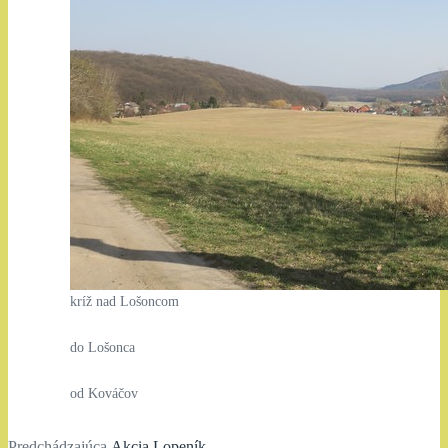
kríž nad Lošoncom
do Lošonca
od Kováčov
Predchádzajúci
Predchádzajúca
Akcia Lopeník