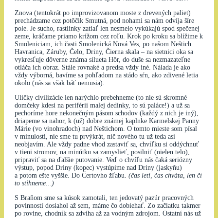
Znova (tentokrát po improvizovanom moste z drevených paliet)
prechádzame cez potôčik Smutná, pod nohami sa nám odvíja šíre
pole. Je sucho, rastlinky zatiaľ len nesmelo vykúkajú spod spečenej
zeme, kráčame priamo krížom cez roľu. Krok po kroku sa blížime k
Smoleniciam, ich časti Smolenická Nová Ves, po našom Neštich.
Havranica, Záruby, Čelo, Driny, Čierna skala – na sietnici oka sa
vykresľuje dôverne známa silueta Hôr, do duše sa nezmazateľne
otláča ich obraz. Stále rovnaké a predsa vždy iné. Nálada je ako
vždy výborná, bavíme sa pohľadom na stádo sŕn, ako zdivené letia
okolo (nás sa však báť nemusia).
Uličky civilizácie len narýchlo prebehneme (to nie sú skromné
domčeky kdesi na periférii malej dedinky, to sú paláce!) a už sa
pechoríme hore nekonečným pásom schodov (každý z nich je iný),
driapeme sa nahor, k (už) dobre známej kaplnke Karmelskej Panny
Márie (vo vinohradoch) nad Neštichom. O tomto mieste som písal
v minulosti, nie sme tu prvýkrát, nič nového tu už teda asi
neobjavím. Ale vždy padne vhod zastaviť sa, chvíľku si oddýchnuť
v tieni stromov, na minútku sa zamyslieť, posilniť (nielen telo),
pripraviť sa na ďalšie putovanie. Veď o chvíľu nás čaká seriózny
výstup, popod Driny (kopec) vystúpime nad Driny (jaskyňu)
a potom ešte vyššie. Do Čertovho žľabu.
(čas letí, čas chváta, len či
to stihneme…)
S Braňom sme sa kúsok zamotali, ten jedovatý pazúr pracovných
povinností dosiahol až sem, máme čo dobiehať. Zo začiatku takmer
po rovine, chodník sa zdvíha až za vodným zdrojom. Ostatní nás už