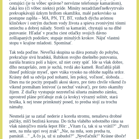
cestujúci (je tu vôbec správne? nervózne telefonuje kamarátom),
čaká kto (či vôbec niekto) príde. Minúty nezadržateľne&vytrvalo
prekvapkávajú úzkym hrdlom okamžiku, malé parkovisko sa
postupne zapĺňa – MA, PN, TT, BT, vzduch dýcha arómou
klinčekov i ostrým duchom vody života a spieva zvonivými tónmi
smiechu a dobrej nálady. Stretli sa kamaráti, chystajú sa na dlhé
putovanie. Hľadať v prachu ciest otlačky svojich dávno
zošliapaných podošiev, stupaje minulých krokov. Nájsť vlastnú
stopu v krajine mladosti. Spomínať.
Tak teda poďme. Neveľká skupina sa dáva pomaly do pohybu,
prekračuje sivú hradskú, Rubikon svojho dnešného putovania,
narúša hranicu polí a hájov, už niet cesty späť. Ide sa však dobre,
dlho nezapršalo, zem je suchá, tvrdá ako kameň. Rozľahlá pláň
ihneď pohlcuje myseľ, spev vtáka vysoko na oblohe napĺňa srdce.
Krásny deň sa odvíja pod nohami, len pokoj, voľnosť, sloboda…
Dnes ma tie pocity prepadli akosi skoro, pre tieto chvíle víkend čo
víkend premáham lenivosť (a nechuť vstávať), pre tieto okamihy
žijem. Z diaľky vystupuje nezreteľná silueta známeho zámku,
uprostred pláne priťahuje zrak (a kroky) výrazný solitér, stará
hruška, k nej tesne primknutý posed, to predsa stojí za trochu
námahy.
Nesmelá jar sa zatiaľ nederie z koreňa stromu, nenalieva drobné
púčiky, mlčí bezlistá koruna. Do ticha vlahého sobotného rána sa
však nástojčivo mieša šepot Hôr: „Vítam ťa, tak si sa vrátil?“ „Pozri
sem, na mňa upri svoj zrak“ „Nie, na mňa, som predsa tu,
pamätáš…“ „A čo ja, už si zabudol?“ „Nevďačník!“ Krásne úboče!