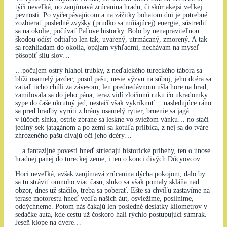
týči neveľká, no zaujímavá zrúcanina hradu, či skôr akejsi veľkej
pevnosti. Po vyčerpávajúcom a na zážitky bohatom dni je potrebné
zozbierať posledné zvyšky (prudko sa míňajúcej) energie, sústrediť
sa na okolie, počúvať Paľove historky. Bolo by nenapraviteľnou
škodou odísť odtiaľto len tak, uvarený, utrmácaný, zmorený. A tak
sa rozhliadam do okolia, opájam výhľadmi, nechávam na myseľ
pôsobiť silu slov…
…počujem ostrý hlahol trúbky, z neďalekého tureckého tábora sa
blíži osamelý jazdec, posol pašu, nesie výzvu na súboj, jeho dcéra sa
zatiaľ ticho chúli za závesom, len prednedávnom ušla hore na hrad,
zamilovala sa do jeho pána, teraz vidí zločinnú ruku čo ukradomky
sype do čaše ukrutný jed, nestačí však vykríknuť… nasledujúce ráno
sa pred hradby vyrúti z brány osamelý rytier, brnenie sa jagá
v lúčoch slnka, ostrie zbrane sa leskne vo sviežom vánku… no stačí
jediný sek jatagánom a po zemi sa kotúľa prilbica, z nej sa do tváre
zhrozeného pašu dívajú oči jeho dcéry…
…a fantazijné povesti hneď striedajú historické príbehy, ten o únose
hradnej panej do tureckej zeme, i ten o konci divých Dócyovcov…
Hoci neveľká, avšak zaujímavá zrúcanina dýcha pokojom, dalo by
sa tu stráviť omnoho viac času, slnko sa však pomaly skláňa nad
obzor, dnes už stačilo, treba sa poberať. Ešte sa chvíľu zastavíme na
terase motorestu hneď vedľa našich áut, osviežime, posilníme,
oddýchneme. Potom nás čakajú len posledné desiatky kilometrov v
sedačke auta, kde cestu už čoskoro halí rýchlo postupujúci súmrak.
Jeseň klope na dvere…