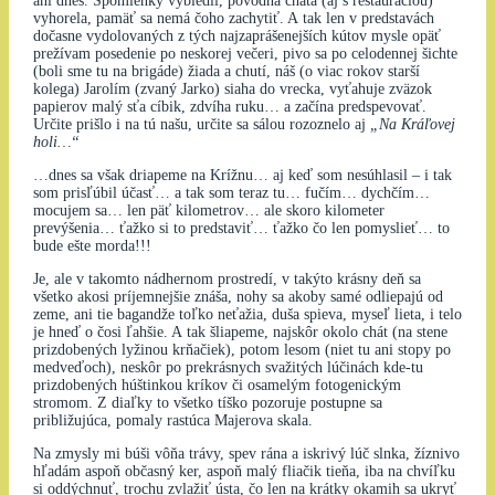
ani dnes. Spomienky vybledli, pôvodná chata (aj s reštauráciou)
vyhorela, pamäť sa nemá čoho zachytiť. A tak len v predstavách
dočasne vydolovaných z tých najzaprášenejších kútov mysle opäť
prežívam posedenie po neskorej večeri, pivo sa po celodennej šichte
(boli sme tu na brigáde) žiada a chutí, náš (o viac rokov starší
kolega) Jarolím (zvaný Jarko) siaha do vrecka, vyťahuje zväzok
papierov malý sťa cíbik, zdvíha ruku… a začína predspevovať.
Určite prišlo i na tú našu, určite sa sálou rozoznelo aj
„Na Kráľovej
holi…“
…dnes sa však driapeme na Krížnu… aj keď som nesúhlasil – i tak
som prisľúbil účasť… a tak som teraz tu… fučím… dychčím…
mocujem sa… len päť kilometrov… ale skoro kilometer
prevýšenia… ťažko si to predstaviť… ťažko čo len pomyslieť… to
bude ešte morda!!!
Je, ale v takomto nádhernom prostredí, v takýto krásny deň sa
všetko akosi príjemnejšie znáša, nohy sa akoby samé odliepajú od
zeme, ani tie bagandže toľko neťažia, duša spieva, myseľ lieta, i telo
je hneď o čosi ľahšie. A tak šliapeme, najskôr okolo chát (na stene
prizdobených lyžinou krňačiek), potom lesom (niet tu ani stopy po
medveďoch), neskôr po prekrásnych svažitých lúčinách kde-tu
prizdobených húštinkou kríkov či osamelým fotogenickým
stromom. Z diaľky to všetko tíško pozoruje postupne sa
približujúca, pomaly rastúca Majerova skala.
Na zmysly mi búši vôňa trávy, spev rána a iskrivý lúč slnka, žíznivo
hľadám aspoň občasný ker, aspoň malý fliačik tieňa, iba na chvíľku
si oddýchnuť, trochu zvlažiť ústa, čo len na krátky okamih sa ukryť