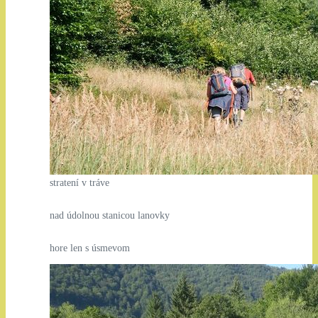
stratení v tráve
nad údolnou stanicou lanovky
hore len s úsmevom