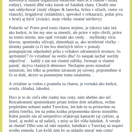
stavebných buniek organizmu budúceho MKCK a vlastne i mojej
rodiny), vlastnil dlhé roky kúsok od Salašiek chatu. Chodili sme
tam oddychovať (malý chlapec & lanovka, hrôza v očiach, vietor vo
vlasoch), brigádovať (mládežníci, spevokol v reštaurácii, pohár piva
v hrsti) aj hýriť (zväzáci, moje všetky ostatné návštevy).
Podarilo sa! Práve pred touto chatou stojíme, je (skoro) taká istá
ako kedysi, to len my sme sa zmenili, ale práve v tejto chvíli, práve
na tomto mieste, sme opäť rovnakí ako vtedy… myšlienky víria
hlavou, spomienky ožívajú, zhmotňujú sa, ako striebristé vločky –
úlomky pamäte (a či len hra slnečných lúčov v pomaly
postupujúcom odpoludní) pršia z vršiakov odrastených stromov, čo
sprítomniť? čo vytiahnuť na svetlo dňa? čo naopak nechať navždy
odpočívať… každý z nás má vlastné zážitky, formuje si vlastnú
pamäť, skrýva vlastných démonov. Nechajme preto minulosť
minulosti, len tíško sa potešme závanom jej ozveny, pripomeňme si
čo sa sluší, skryto sa pousmejme tomu ostatnému…
A ovlažme sa vodou z prameňa za chatou, je rovnaká ako kedysi,
svieža, chladná, lahodná…
Hoci je to do cieľa ešte riadny kus cesty, nám ubehne ako nič.
Rozradostnení spomienkami priam letíme dole asfaltkou, svižne
prepletáme nohami nadol Tureckou, len kde-tu sa pristavíme na
jedinú fotečku, len na jednu krátku pripomienku dávno minulého.
Kdesi poniže nás už netrpezlivo očakávajú kamaráti (aj cyklisti, aj
Jozef, aj mobil sa už našiel), z misy sa šíri vôňa halušiek. A veruže
sú chutné! Dlho som už také nejedol, haluškári z Tureckej sú majstri
svojho remesla. Len kvôli nim by sa oplatilo merať sem cestu!