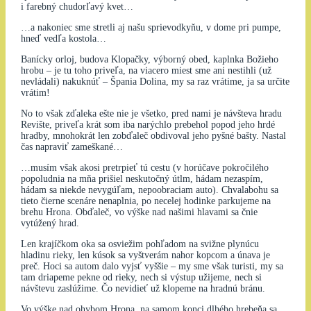
i farebný chudorľavý kvet…
…a nakoniec sme stretli aj našu sprievodkyňu, v dome pri pumpe,
hneď vedľa kostola…
Banícky orloj, budova Klopačky, výborný obed, kaplnka Božieho
hrobu – je tu toho priveľa, na viacero miest sme ani nestihli (už
nevládali) nakuknúť – Špania Dolina, my sa raz vrátime, ja sa určite
vrátim!
No to však zďaleka ešte nie je všetko, pred nami je návšteva hradu
Revište, priveľa krát som iba narýchlo prebehol popod jeho hrdé
hradby, mnohokrát len zobďaleč obdivoval jeho pyšné bašty. Nastal
čas napraviť zameškané…
…musím však akosi pretrpieť tú cestu (v horúčave pokročilého
popoludnia na mňa prišiel neskutočný útlm, hádam nezaspím,
hádam sa niekde nevygúľam, nepoobraciam auto). Chvalabohu sa
tieto čierne scenáre nenaplnia, po necelej hodinke parkujeme na
brehu Hrona. Obďaleč, vo výške nad našimi hlavami sa čnie
vytúžený hrad.
Len krajíčkom oka sa osviežim pohľadom na svižne plynúcu
hladinu rieky, len kúsok sa vyštverám nahor kopcom a únava je
preč. Hoci sa autom dalo vyjsť vyššie – my sme však turisti, my sa
tam driapeme pekne od rieky, nech si výstup užijeme, nech si
návštevu zaslúžime. Čo nevidieť už klopeme na hradnú bránu.
Vo výške nad ohybom Hrona, na samom konci dlhého hrebeňa sa