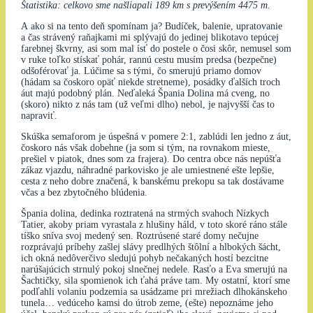
Štatistika: celkovo sme našliapali 189 km s prevýšením 4475 m.
A ako si na tento deň spomínam ja? Budíček, balenie, upratovanie
a čas strávený raňajkami mi splývajú do jedinej blikotavo tepúcej
farebnej škvrny, asi som mal ísť do postele o čosi skôr, nemusel som
v ruke toľko stískať pohár, rannú cestu musím predsa (bezpečne)
odšoférovať ja. Lúčime sa s tými, čo smerujú priamo domov
(hádam sa čoskoro opäť niekde stretneme), posádky ďalších troch
áut majú podobný plán. Neďaleká Špania Dolina má cveng, no
(skoro) nikto z nás tam (už veľmi dlho) nebol, je najvyšší čas to
napraviť.
Skúška semaforom je úspešná v pomere 2:1, zablúdi len jedno z áut,
čoskoro nás však dobehne (ja som si tým, na rovnakom mieste,
prešiel v piatok, dnes som za frajera). Do centra obce nás nepúšťa
zákaz vjazdu, náhradné parkovisko je ale umiestnené ešte lepšie,
cesta z neho dobre značená, k banskému prekopu sa tak dostávame
včas a bez zbytočného blúdenia.
Špania dolina, dedinka roztratená na strmých svahoch Nízkych
Tatier, akoby priam vyrastala z hlušiny háld, v toto skoré ráno stále
tíško sníva svoj medený sen. Roztrúsené staré domy nečujne
rozprávajú príbehy zašlej slávy predlhých štôlní a hlbokých šácht,
ich okná nedôverčivo sledujú pohyb nečakaných hostí bezcitne
narúšajúcich strnulý pokoj slnečnej nedele. Rasťo a Eva smerujú na
Šachtičky, sila spomienok ich ťahá práve tam. My ostatní, ktorí sme
podľahli volaniu podzemia sa usádzame pri mrežiach dlhokánskeho
tunela… vedúceho kamsi do útrob zeme, (ešte) nepoznáme jeho