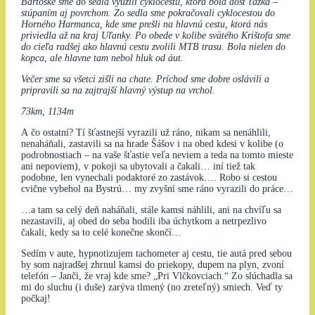
Bartoške sme do sedla využili cyklocestu, ktorá bola dosť ťažká –
stúpaním aj povrchom. Zo sedla sme pokračovali cyklocestou do
Horného Harmanca, kde sme prešli na hlavnú cestu, ktorá nás
priviedla až na kraj Uľanky. Po obede v kolibe svätého Krištofa sme
do cieľa radšej ako hlavnú cestu zvolili MTB trasu. Bola nielen do
kopca, ale hlavne tam nebol hluk od áut.
Večer sme sa všetci zišli na chate. Príchod sme dobre oslávili a
pripravili sa na zajtrajší hlavný výstup na vrchol.
73km, 1134m
A čo ostatní? Tí šťastnejší vyrazili už ráno, nikam sa nenáhlili,
nenaháňali, zastavili sa na hrade Šášov i na obed kdesi v kolibe (o
podrobnostiach – na vaše šťastie veľa neviem a teda na tomto mieste
ani nepoviem), v pokoji sa ubytovali a čakali… iní tiež tak
podobne, len vynechali podaktoré zo zastávok…. Robo si cestou
cvične vybehol na Bystrú… my zvyšní sme ráno vyrazili do práce…
…a tam sa celý deň naháňali, stále kamsi náhlili, ani na chvíľu sa
nezastavili, aj obed do seba hodili iba úchytkom a netrpezlivo
čakali, kedy sa to celé konečne skončí…
Sedím v aute, hypnotizujem tachometer aj cestu, tie autá pred sebou
by som najradšej zhrnul kamsi do priekopy, dupem na plyn, zvoní
telefón – Janči, že vraj kde sme? „Pri Vlčkovciach.“ Zo slúchadla sa
mi do sluchu (i duše) zarýva tlmený (no zreteľný) smiech. Veď ty
počkaj!