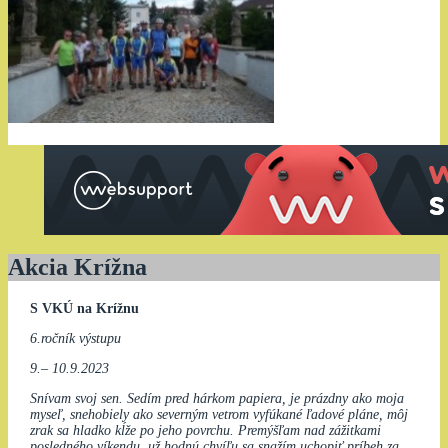
Akcia Krížna
S VKÚ na Krížnu
6.ročník výstupu
9.– 10.9.2023
Snívam svoj sen. Sedím pred hárkom papiera, je prázdny ako moja
myseľ, snehobiely ako severným vetrom vyfúkané ľadové pláne, môj
zrak sa hladko kĺže po jeho povrchu. Premýšľam nad zážitkami
posledného víkendu, už hodnú chvíľu sa snažím uchopiť príbeh za