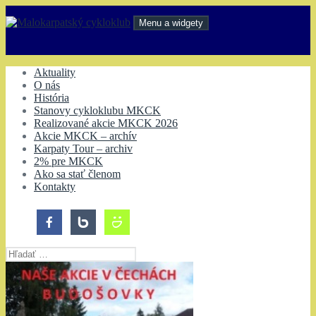
Preskočiť
na
Menu a widgety
obsah
Malokarpatský cykloklub
Aktuality
O nás
História
Stanovy cykloklubu MKCK
Realizované akcie MKCK 2026
Akcie MKCK – archív
Karpaty Tour – archiv
2% pre MKCK
Ako sa stať členom
Kontakty
Hľadať: