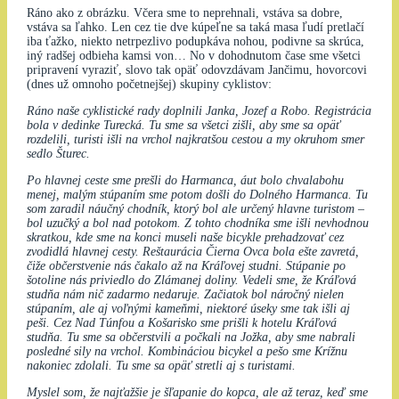
Ráno ako z obrázku. Včera sme to neprehnali, vstáva sa dobre,
vstáva sa ľahko. Len cez tie dve kúpeľne sa taká masa ľudí pretlačí
iba ťažko, niekto netrpezlivo podupkáva nohou, podivne sa skrúca,
iný radšej odbieha kamsi von… No v dohodnutom čase sme všetci
pripravení vyraziť, slovo tak opäť odovzdávam Jančimu, hovorcovi
(dnes už omnoho početnejšej) skupiny cyklistov:
Ráno naše cyklistické rady doplnili Janka, Jozef a Robo. Registrácia
bola v dedinke Turecká. Tu sme sa všetci zišli, aby sme sa opäť
rozdelili, turisti išli na vrchol najkratšou cestou a my okruhom smer
sedlo Šturec.
Po hlavnej ceste sme prešli do Harmanca, áut bolo chvalabohu
menej, malým stúpaním sme potom došli do Dolného Harmanca. Tu
som zaradil náučný chodník, ktorý bol ale určený hlavne turistom –
bol uzučký a bol nad potokom. Z tohto chodníka sme išli nevhodnou
skratkou, kde sme na konci museli naše bicykle prehadzovať cez
zvodidlá hlavnej cesty. Reštaurácia Čierna Ovca bola ešte zavretá,
čiže občerstvenie nás čakalo až na Kráľovej studni. Stúpanie po
šotoline nás priviedlo do Zlámanej doliny. Vedeli sme, že Kráľová
studňa nám nič zadarmo nedaruje. Začiatok bol náročný nielen
stúpaním, ale aj voľnými kameňmi, niektoré úseky sme tak išli aj
peši. Cez Nad Túnfou a Košarisko sme prišli k hotelu Kráľová
studňa. Tu sme sa občerstvili a počkali na Jožka, aby sme nabrali
posledné sily na vrchol. Kombináciou bicykel a pešo sme Krížnu
nakoniec zdolali. Tu sme sa opäť stretli aj s turistami.
Myslel som, že najťažšie je šľapanie do kopca, ale až teraz, keď sme