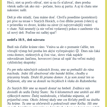
Hoci, niet sa prečo ošívať, niet sa na čo sťažovať, dnes predsa
všetok sadlo tak ako má – počasie, hora aj partia. A aj tú chatu sme
nakoniec našli.
Deň je ešte mladý, času máme dosť. Chvíľu posedíme (poniektorí)
pri pive na terase v Starých Horách, o čosi dlhšie potom (všetci) aj
v prístrešku vo dvore, krátko na záver (tí najvytrvalejší) vnútri
v chate. Náš nesmelý (a nie veľmi vydarený) pokus o zanôtenie víta
už nový deň. Poďme mi radšej spať!
nedeľa 10.9., deň návratu
Budí nás ďalšie krásne ráno. Vstáva sa ale o poznanie ťažšie, ten
včerajší výstup bol predsa len akýsi vyčerpávajúci 😉. Dnes nás čaká
cesta domov, niektorých aj čosi viac, slovo však najskôr
odovzdávam Jančimu, hovorcovi (teraz už opäť iba veľmi malej)
cyklistickej skupinky:
Po pre mňa náročných oslavách života, sme sa prebudili do rána
rozchodu. Jedni išli absolvovať ešte banské štôlne, chodby a
zrúcaniny hradu. Druhí šli priamo domov. A ja som zostal len so
Štefanom, aby sme sa dostali na bicykloch k vlaku do Ružomberka.
Zo Starých Hôr sme sa museli dostať na hrebeň. Zvážnice nás
doviedli do sedla Dolný Šturec. Na 6 kilometroch sme urobili asi 400
výškových metrov. Ďalej nasledovala, z hľadiska stúpania, už
prijateľná cesta. Okolo Jelenej skaly sme cez Krčahy prešli na útulňu
Na kráme. Tu sme sa občerstvili a pokračovali smer Kečka. Išli sme