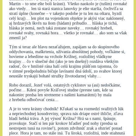
Martin – to sme ešte boli krásni). Všetko naokolo je (tuším) rovnaké
ako vtedy… len tá stará stanica lanovky je ešte staršia, čochvíľa sa
stratí úplne (konečne – v takejto podobe je tu len na oštaru, hyzdí
celý kraj)… len plot na vojenskom objekte je akýsi viac naklonený,
aj hrdzavých škvŕn na ňom (hádam) pribudlo… hláska je tichá,
hláska je nemá, nech taká zostane naveky… rovnaký hrebeň,
rovnaké svahy, rovnaká hora… všetko je rovnaké… ako som sa však
zmenil ja?
Tým si teraz ale hlavu nezaťažujem, zapájam sa do skupinového
oddychovania, maškrtenia, užívania absolútnej pohody, voľkáme si,
hovieme a lebedíme na vrchole Krížnej, rozložitej vládkyne
krajiny… čo v slnečné dni (ako je ten dnešný) rozdáva všetkým
radosť, čo v hmlisté rána halí celú krajinu plášťom tajomna, čo
v zimné predpoludnia bičuje lavínami dná údolí, zo svahov ktorej
neustále tryskajú bohaté stružky životodarnej vlahy…
Robo dorazil, Jozef volá, ostatných cyklistov sa (asi) nedočkáme,
poďme… Kdesi povyše Kráľovej studne (presne tam, kde sa
nakoniec predsa len stretneme s našimi kamarátmi) by mala
z hrebeňa odbočovať cesta…
A je to veru krásny chodník! Kľukatí sa na rozmedzí svažitých lúk
a nepriechodnej kosodreviny, sprava nás driape ostré ihličie, zľava
hladí hebká tráva. A jej výsosť Krížna? Hrá sa s nami, špásuje,
provokuje. Stačí si len pár krokov hľadieť pod nohy (predsa sa
nestrepem tuná na rovine!), potom zdvihnúť zrak a obzrieť ponad
plece. Hora je tam, no stále iná. Tu široká, rozložitá, inde stiahnutá