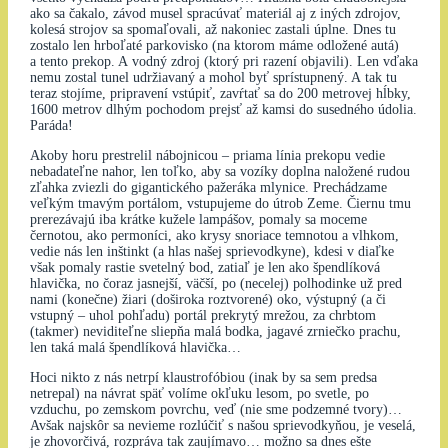
ako sa čakalo, závod musel spracúvať materiál aj z iných zdrojov,
kolesá strojov sa spomaľovali, až nakoniec zastali úplne. Dnes tu
zostalo len hrboľaté parkovisko (na ktorom máme odložené autá)
a tento prekop. A vodný zdroj (ktorý pri razení objavili). Len vďaka
nemu zostal tunel udržiavaný a mohol byť sprístupnený. A tak tu
teraz stojíme, pripravení vstúpiť, zavŕtať sa do 200 metrovej hĺbky,
1600 metrov dlhým pochodom prejsť až kamsi do susedného údolia.
Paráda!
Akoby horu prestrelil nábojnicou – priama línia prekopu vedie
nebadateľne nahor, len toľko, aby sa vozíky doplna naložené rudou
zľahka zviezli do gigantického pažeráka mlynice. Prechádzame
veľkým tmavým portálom, vstupujeme do útrob Zeme. Čiernu tmu
prerezávajú iba krátke kužele lampášov, pomaly sa moceme
černotou, ako permoníci, ako krysy snoriace temnotou a vlhkom,
vedie nás len inštinkt (a hlas našej sprievodkyne), kdesi v diaľke
však pomaly rastie svetelný bod, zatiaľ je len ako špendlíková
hlavička, no čoraz jasnejší, väčší, po (necelej) polhodinke už pred
nami (konečne) žiari (doširoka roztvorené) oko, výstupný (a či
vstupný – uhol pohľadu) portál prekrytý mrežou, za chrbtom
(takmer) neviditeľne sliepňa malá bodka, jagavé zrniečko prachu,
len taká malá špendlíková hlavička…
Hoci nikto z nás netrpí klaustrofóbiou (inak by sa sem predsa
netrepal) na návrat späť volíme okľuku lesom, po svetle, po
vzduchu, po zemskom povrchu, veď (nie sme podzemné tvory)…
Avšak najskôr sa nevieme rozlúčiť s našou sprievodkyňou, je veselá,
je zhovorčivá, rozpráva tak zaujímavo… možno sa dnes ešte