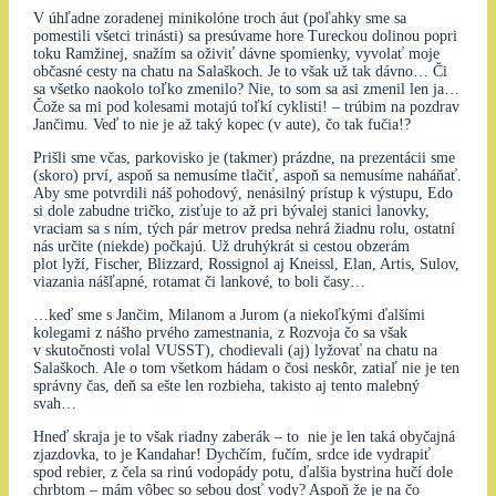
V úhľadne zoradenej minikolóne troch áut (poľahky sme sa
pomestili všetci trinásti) sa presúvame hore Tureckou dolinou popri
toku Ramžinej, snažím sa oživiť dávne spomienky, vyvolať moje
občasné cesty na chatu na Salaškoch. Je to však už tak dávno… Či
sa všetko naokolo toľko zmenilo? Nie, to som sa asi zmenil len ja…
Čože sa mi pod kolesami motajú toľkí cyklisti! – trúbim na pozdrav
Jančimu. Veď to nie je až taký kopec (v aute), čo tak fučia!?
Prišli sme včas, parkovisko je (takmer) prázdne, na prezentácii sme
(skoro) prví, aspoň sa nemusíme tlačiť, aspoň sa nemusíme naháňať.
Aby sme potvrdili náš pohodový, nenásilný prístup k výstupu, Edo
si dole zabudne tričko, zisťuje to až pri bývalej stanici lanovky,
vraciam sa s ním, tých pár metrov predsa nehrá žiadnu rolu, ostatní
nás určite (niekde) počkajú. Už druhýkrát si cestou obzerám
plot lyží, Fischer, Blizzard, Rossignol aj Kneissl, Elan, Artis, Sulov,
viazania nášľapné, rotamat či lankové, to boli časy…
…keď sme s Jančim, Milanom a Jurom (a niekoľkými ďalšími
kolegami z nášho prvého zamestnania, z Rozvoja čo sa však
v skutočnosti volal VUSST), chodievali (aj) lyžovať na chatu na
Salaškoch. Ale o tom všetkom hádam o čosi neskôr, zatiaľ nie je ten
správny čas, deň sa ešte len rozbieha, takisto aj tento malebný
svah…
Hneď skraja je to však riadny zaberák – to nie je len taká obyčajná
zjazdovka, to je Kandahar! Dychčím, fučím, srdce ide vydrapiť
spod rebier, z čela sa rinú vodopády potu, ďalšia bystrina hučí dole
chrbtom – mám vôbec so sebou dosť vody? Aspoň že je na čo