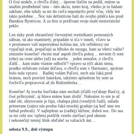
O čosi neskôr, o chvíľu ďalej… úporne tlačím na pedál, márne sa
snažím predbehnúť tmu – táto akcia, tento kraj, všetko je tu hádam
zakliate, ešte nikdy sa mi do cieľa nepodarilo prísť včas, vždy len
takto podobne… Noc nás definitívne halí do svojho plášťa kus pred
Banskou Bystricou. A za ňou si prežívam svoje malé motoristické
peklo.
Len úzky pruh ohraničený červenými svetielkami prenosných
zábran, sú ako mantinely, pripadám si sťa v tuneli, vľavo sa
v protismere valí neprerušená kolóna áut, ich reflektory mi
vypaľujú zrak, prepaľujú sa hlboko do mozgu, kam sa všetci valíte?
zmiznite konečne! chcem mať aspoň chvíľu pokoj… neviem či som
(ešte) na ceste alebo (už) na stavbe… jeden semafor, o chvíľu
ďalší… kam mám vlastne odbočiť? vpravo sa týči akási stena,
prudko strhávam volant doľava, o chvíľu som v Harmanci, správne
bolo teda vpravo… Radšej volám Paľovi, nech nás čaká pred
bránou, nech posvieti baterkou, takýmto spôsobom by som sa
čochvíľa prepracoval až do Ružomberka…
Konečne! Aj trochu burčiaku nám nechali (ďalší vyťahuje Rasťo), aj
čosi prihryznúť, aj hlavu máme kam zložiť. Nakoniec to nie je až
také zlé, ubytovanie je fajn, chalupa plná (veselých ľudí), nálada
primerane (zajtra nás predsa čaká morda) graduje (aj keď sme ten
futbal prehrali). V najlepšom sa (radšej) lúčime, dobrú noc. Do sna
sa mi celú noc vplieta potôčik veselo zurčiaci pod oknom
i nekonečný temný hluk obďaleč sa valiacich áut…
sobota 9.9., deň výstupu