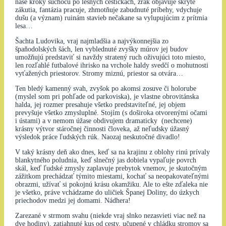
naše kroky šuchocú po lesných cestičkách, zrak objavuje skryté
zákutia, fantázia pracuje, zhmotňuje zabudnuté príbehy, vdychuje
dušu (a význam) ruinám stavieb nečakane sa vylupujúcim z prítmia
lesa…
Šachta Ludovika, vraj najmladšia a najvýkonnejšia zo
špaňodolských šách, len vyblednuté zvyšky múrov jej budov
umožňujú predstaviť si navždy stratený ruch oživujúci toto miesto,
len rozľahlé futbalové ihrisko na vrchole haldy svedčí o mohutnosti
vyťažených priestorov. Stromy miznú, priestor sa otvára…
Ten bledý kamenný svah, zvyšok po akomsi zosuve či holorube
(myslel som pri pohľade od parkoviska), je vlastne obrovitánska
halda, jej rozmer presahuje všetko predstaviteľné, jej objem
prevyšuje všetko zmysluplné. Stojím (s doširoka otvorenými očami
i ústami) a v nemom úžase obdivujem dramaticky (nechcene)
krásny výtvor stáročnej činnosti človeka, až neľudsky úžasný
výsledok práce ľudských rúk. Naozaj neskutočné divadlo!
V taký krásny deň ako dnes, keď sa na krajinu z oblohy rinú prívaly
blankytného poludnia, keď slnečný jas dobiela vypaľuje povrch
skál, keď ľudské zmysly zaplavuje prebytok vnemov, je skutočným
zážitkom prechádzať týmito miestami, kochať sa neopakovateľnými
obrazmi, užívať si pokojnú krásu okamžiku. Ale to ešte zďaleka nie
je všetko, práve vchádzame do uličiek Španej Doliny, do úzkych
priechodov medzi jej domami. Nádhera!
Zarezané v strmom svahu (niekde vraj slnko nezasvieti viac než na
dve hodiny), zatiahnuté kus od cesty, učupené v chládku stromov sa