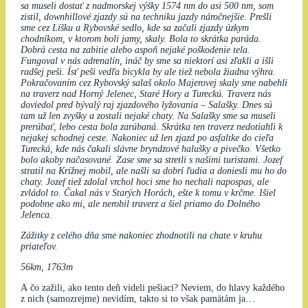
sa museli dostať z nadmorskej výšky 1574 nm do asi 500 nm, som
zistil, downhillové zjazdy sú na techniku jazdy náročnejšie. Prešli
sme cez Líšku a Rybovské sedlo, kde sa začali zjazdy úzkym
chodníkom, v ktorom boli jamy, skaly. Bola to skrátka paráda.
Dobrá cesta na zabitie alebo aspoň nejaké poškodenie tela.
Fungoval v nás adrenalín, ináč by sme sa niektorí asi zľakli a išli
radšej peši. Ísť peši vedľa bicykla by ale tiež nebola žiadna výhra.
Pokračovaním cez Rybovský salaš okolo Majerovej skaly sme nabehli
na traverz nad Horný Jelenec, Staré Hory a Tureckú. Traverz nás
doviedol pred bývalý raj zjazdového lyžovania – Salašky. Dnes sú
tam už len zvyšky a zostali nejaké chaty. Na Salašky sme sa museli
prerúbať, lebo cesta bola zarúbaná. Skrátka ten traverz nedotiahli k
nejakej schodnej ceste. Nakoniec už len zjazd po asfaltke do cieľa
Turecká, kde nás čakali slávne bryndzové halušky a pivečko. Všetko
bolo akoby načasované. Zase sme sa stretli s našimi turistami. Jozef
stratil na Krížnej mobil, ale našli sa dobrí ľudia a doniesli mu ho do
chaty. Jozef tiež zdolal vrchol hoci sme ho nechali napospas, ale
zvládol to. Čakal nás v Starých Horách, ešte k tomu v krčme. Išiel
podobne ako mi, ale nerobil traverz a šiel priamo do Dolného
Jelenca.
Zážitky z celého dňa sme nakoniec zhodnotili na chate v kruhu
priateľov.
56km, 1763m
A čo zažili, ako tento deň videli pešiaci? Neviem, do hlavy každého
z nich (samozrejme) nevidím, takto si to však pamätám ja…