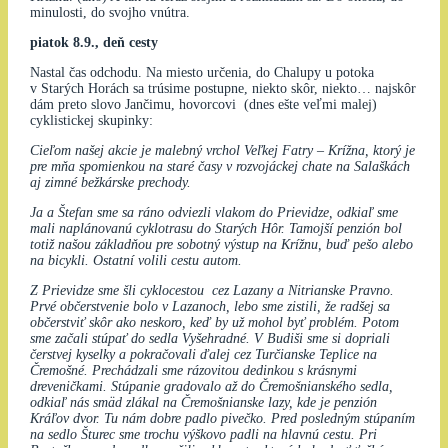
minulosti, do svojho vnútra.
piatok 8.9., deň cesty
Nastal čas odchodu. Na miesto určenia, do Chalupy u potoka
v Starých Horách sa trúsime postupne, niekto skôr, niekto… najskôr
dám preto slovo Jančimu, hovorcovi (dnes ešte veľmi malej)
cyklistickej skupinky:
Cieľom našej akcie je malebný vrchol Veľkej Fatry – Krížna, ktorý je
pre mňa spomienkou na staré časy v rozvojáckej chate na Salaškách
aj zimné bežkárske prechody.
Ja a Štefan sme sa ráno odviezli vlakom do Prievidze, odkiaľ sme
mali naplánovanú cyklotrasu do Starých Hôr. Tamojší penzión bol
totiž našou základňou pre sobotný výstup na Krížnu, buď pešo alebo
na bicykli. Ostatní volili cestu autom.
Z Prievidze sme šli cyklocestou cez Lazany a Nitrianske Pravno.
Prvé občerstvenie bolo v Lazanoch, lebo sme zistili, že radšej sa
občerstviť skôr ako neskoro, keď by už mohol byť problém. Potom
sme začali stúpať do sedla Vyšehradné. V Budiši sme si dopriali
čerstvej kyselky a pokračovali ďalej cez Turčianske Teplice na
Čremošné. Prechádzali sme rázovitou dedinkou s krásnymi
dreveničkami. Stúpanie gradovalo až do Čremošnianského sedla,
odkiaľ nás smäd zlákal na Čremošnianske lazy, kde je penzión
Kráľov dvor. Tu nám dobre padlo pivečko. Pred posledným stúpaním
na sedlo Šturec sme trochu výškovo padli na hlavnú cestu. Pri