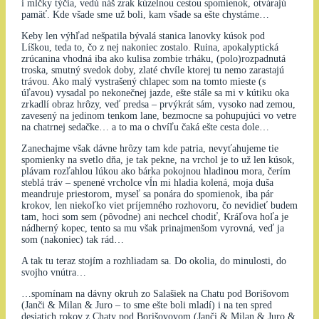
i mlčky týčia, vedú náš zrak kúzelnou cestou spomienok, otvárajú
pamäť. Kde všade sme už boli, kam všade sa ešte chystáme…
Keby len výhľad nešpatila bývalá stanica lanovky kúsok pod
Líškou, teda to, čo z nej nakoniec zostalo. Ruina, apokalyptická
zrúcanina vhodná iba ako kulisa zombie trháku, (polo)rozpadnutá
troska, smutný svedok doby, zlaté chvíle ktorej tu nemo zarastajú
trávou. Ako malý vystrašený chlapec som na tomto mieste (s
úľavou) vysadal po nekonečnej jazde, ešte stále sa mi v kútiku oka
zrkadlí obraz hrôzy, veď predsa – prvýkrát sám, vysoko nad zemou,
zavesený na jedinom tenkom lane, bezmocne sa pohupujúci vo vetre
na chatrnej sedačke… a to ma o chvíľu čaká ešte cesta dole…
Zanechajme však dávne hrôzy tam kde patria, nevyťahujeme tie
spomienky na svetlo dňa, je tak pekne, na vrchol je to už len kúsok,
plávam rozľahlou lúkou ako bárka pokojnou hladinou mora, čerím
steblá tráv – spenené vrcholce vĺn mi hladia kolená, moja duša
meandruje priestorom, myseľ sa ponára do spomienok, iba pár
krokov, len niekoľko viet príjemného rozhovoru, čo nevidieť budem
tam, hoci som sem (pôvodne) ani nechcel chodiť, Kráľova hoľa je
nádherný kopec, tento sa mu však prinajmenšom vyrovná, veď ja
som (nakoniec) tak rád…
A tak tu teraz stojím a rozhliadam sa. Do okolia, do minulosti, do
svojho vnútra…
…spomínam na dávny okruh zo Salašiek na Chatu pod Borišovom
(Janči & Milan & Juro – to sme ešte boli mladí) i na ten spred
desiatich rokov z Chaty pod Borišovovom (Janči & Milan & Juro &