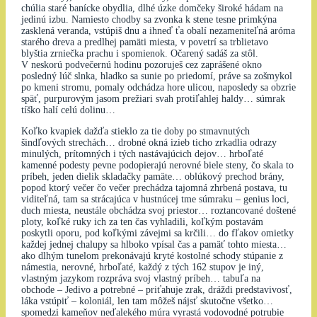
chúlia staré banícke obydlia, dlhé úzke domčeky široké hádam na
jedinú izbu. Namiesto chodby sa zvonka k stene tesne primkýna
zasklená veranda, vstúpiš dnu a ihneď ťa obalí nezameniteľná aróma
starého dreva a predlhej pamäti miesta, v povetrí sa trblietavo
blyštia zrniečka prachu i spomienok. Očarený sadáš za stôl.
V neskorú podvečernú hodinu pozoruješ cez zaprášené okno
posledný lúč slnka, hladko sa sunie po priedomí, práve sa zošmykol
po kmeni stromu, pomaly odchádza hore ulicou, naposledy sa obzrie
späť, purpurovým jasom prežiari svah protiľahlej haldy… súmrak
tíško halí celú dolinu…
Koľko kvapiek dažďa stieklo za tie doby po stmavnutých
šindľových strechách… drobné okná izieb ticho zrkadlia odrazy
minulých, prítomných i tých nastávajúcich dejov… hrboľaté
kamenné podesty pevne podopierajú nerovné biele steny, čo skala to
príbeh, jeden dielik skladačky pamäte… oblúkový prechod brány,
popod ktorý večer čo večer prechádza tajomná zhrbená postava, tu
viditeľná, tam sa strácajúca v hustnúcej tme súmraku – genius loci,
duch miesta, neustále obchádza svoj priestor… roztancované doštené
ploty, koľké ruky ich za ten čas vyhladili, koľkým postavám
poskytli oporu, pod koľkými závejmi sa krčili… do fľakov omietky
každej jednej chalupy sa hlboko vpísal čas a pamäť tohto miesta…
ako dlhým tunelom prekonávajú kryté kostolné schody stúpanie z
námestia, nerovné, hrboľaté, každý z tých 162 stupov je iný,
vlastným jazykom rozpráva svoj vlastný príbeh… tabuľa na
obchode – Jedivo a potrebné – priťahuje zrak, dráždi predstavivosť,
láka vstúpiť – koloniál, len tam môžeš nájsť skutočne všetko…
spomedzi kameňov neďalekého múra vyrastá vodovodné potrubie