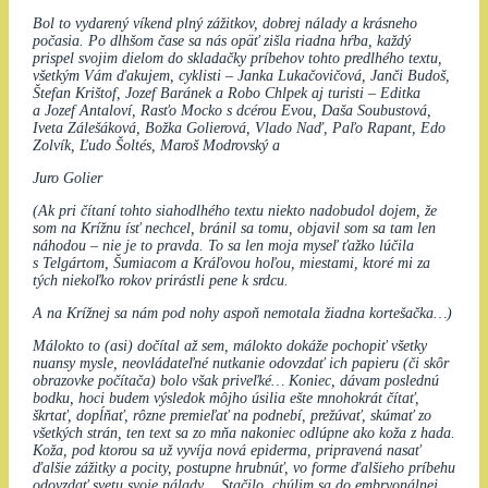
Bol to vydarený víkend plný zážitkov, dobrej nálady a krásneho
počasia. Po dlhšom čase sa nás opäť zišla riadna hŕba, každý
prispel svojim dielom do skladačky príbehov tohto predlhého textu,
všetkým Vám ďakujem, cyklisti – Janka Lukačovičová, Janči Budoš,
Štefan Krištof, Jozef Baránek a Robo Chlpek aj turisti – Editka
a Jozef Antaloví, Rasťo Mocko s dcérou Evou, Daša Soubustová,
Iveta Zálešáková, Božka Golierová, Vlado Naď, Paľo Rapant, Edo
Zolvík, Ľudo Šoltés, Maroš Modrovský a
Juro Golier
(Ak pri čítaní tohto siahodlhého textu niekto nadobudol dojem, že
som na Krížnu ísť nechcel, bránil sa tomu, objavil som sa tam len
náhodou – nie je to pravda. To sa len moja myseľ ťažko lúčila
s Telgártom, Šumiacom a Kráľovou hoľou, miestami, ktoré mi za
tých niekoľko rokov prirástli pene k srdcu.
A na Krížnej sa nám pod nohy aspoň nemotala žiadna kortešačka…)
Málokto to (asi) dočítal až sem, málokto dokáže pochopiť všetky
nuansy mysle, neovládateľné nutkanie odovzdať ich papieru (či skôr
obrazovke počítača) bolo však priveľké… Koniec, dávam poslednú
bodku, hoci budem výsledok môjho úsilia ešte mnohokrát čítať,
škrtať, dopĺňať, rôzne premieľať na podnebí, prežúvať, skúmať zo
všetkých strán, ten text sa zo mňa nakoniec odlúpne ako koža z hada.
Koža, pod ktorou sa už vyvíja nová epiderma, pripravená nasať
ďalšie zážitky a pocity, postupne hrubnúť, vo forme ďalšieho príbehu
odovzdať svetu svoje nálady… Stačilo, chúlim sa do embryonálnej