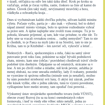
v úzadí, otŕčajúca na odiv len takú úzku úboč. Krok po kroku sa
vzďaľuje, avšak je čoraz vyššia, rastie, čoskoro sa čnie až kamsi do
nebies. Človek (len taký malý, nevýznamný mravček) a hora,
vládkyňa a ochrankyňa kraja…
Dnes si vychutnávam každú chvíľku pohybu, užívam každú minútu
výletu. Počasie vyšlo, partia je – ako inak – výborná, bol to dobrý
nápad zmeniť miesto výstupu, bolo to správne rozhodnutie vybrať
sa práve sem. A úplne najlepšie sme zvolili trasu zostupu. Tu je to
pohoda, klesanie príjemné, aj tam, kde viac prituhne, to ešte ide. To
keby sme sa vracali rovnakou cestou… radšej nemyslieť! Tam to nie
je chodník, to je Pasca na myši (ako tá na Streife), tam to nie je
Krížna, tam to je Kitzbühel – len zavrieť oči, vykročiť a letieť…
Niektorých – Rasťa, spolucestujúcu a mňa, čaká na samý záver
putovanie proti toku času, pokúsime sa nájsť bývalú podnikovú
chatu, miesto, kam sme (občas / pravidelne) chodievali tráviť chvíle
podobné tým dnešným. Odpájame sa od ostatných, strácame sa v
lese. A ten po chvíli redne a mladne, náš krok pevnie, asfaltka je
menej obdratá, na ceste smradia embéčky, lady či trabanty, pomedzi
ne vyzeráme tú správnu odbočku (minule som ju nenašiel), možno
by nám pomohol strieborný svit luny, či akýsi iný zázrak, poďme
ešte kúsok vyššie, ešte o jednu zákrutu, tuná to vyzerá povedome,
vyšliapnime hore medzi stromy, tam opodiaľ čosi presvitá…
Výskumný ústav strojárskeho spotrebného tovaru (teda VÚSST),
obecne zvaný Rozvoj (tu sa na konci osemdesiatych rokov
formovala, i keď to vtedy ešte vôbec nikto netušil, jedna zo