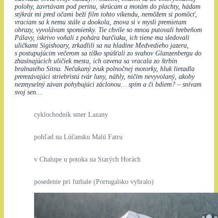
polohy, zavrtávam pod perinu, skrúcam a motám do plachty, hádam
stýkrát mi pred očami beží film tohto víkendu, nemôžem si pomôcť,
vraciam sa k nemu stále a dookola, znova si v mysli premietam
obrazy, vyvolávam spomienky. Tie chvíle so mnou putovali hrebeňom
Pálavy, iskrivo voňali z pohára burčiaku, ich tiene ma sledovali
uličkami Sigishoary, zrkadlili sa na hladine Medvedieho jazera,
s postupujúcim večerom sa tíško spúšťali zo svahov Glanzenbergu do
zhasínajúcich uličiek mesta, ich ozvena sa vracala zo štrbín
bralnatého Sitna. Nečakaný zvuk polnočnej motorky, hluk lietadla
prerezávajúci striebristú tvár luny, náhly, ničím nevyvolaný, akoby
nezmyselný závan pohybujúci záclonou… spím a či bdiem? – snívam
svoj sen…
cyklochodník smer Lazany
pohľad na Lúčansku Malú Fatru
v Chalupe u potoka na Starých Horách
posedenie pri futbale (Portugalsko vyhralo)