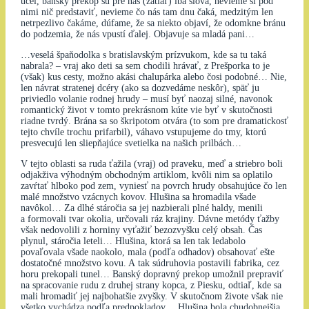
účel, banský prekop sú pre nás (zatiaľ) iba slová, nevieme si pod
nimi nič predstaviť, nevieme čo nás tam dnu čaká, medzitým len
netrpezlivo čakáme, dúfame, že sa niekto objaví, že odomkne bránu
do podzemia, že nás vpustí ďalej. Objavuje sa mladá pani…
…veselá špaňodolka s bratislavským prízvukom, kde sa tu taká
nabrala? – vraj ako deti sa sem chodili hrávať, z Prešporka to je
(však) kus cesty, možno akási chalupárka alebo čosi podobné… Nie,
len návrat stratenej dcéry (ako sa dozvedáme neskôr), späť ju
priviedlo volanie rodnej hrudy – musí byť naozaj silné, navonok
romantický život v tomto prekrásnom kúte vie byť v skutočnosti
riadne tvrdý. Brána sa so škripotom otvára (to som pre dramatickosť
tejto chvíle trochu prifarbil), váhavo vstupujeme do tmy, ktorú
presvecujú len sliepňajúce svetielka na našich prilbách…
V tejto oblasti sa ruda ťažila (vraj) od praveku, meď a striebro boli
odjakživa výhodným obchodným artiklom, kvôli nim sa oplatilo
zavŕtať hlboko pod zem, vyniesť na povrch hrudy obsahujúce čo len
malé množstvo vzácnych kovov. Hlušina sa hromadila všade
navôkol… Za dlhé stáročia sa jej nazbierali plné haldy, menili
a formovali tvar okolia, určovali ráz krajiny. Dávne metódy ťažby
však nedovolili z horniny vyťažiť bezozvyšku celý obsah. Čas
plynul, stáročia leteli… Hlušina, ktorá sa len tak ledabolo
povaľovala všade naokolo, mala (podľa odhadov) obsahovať ešte
dostatočné množstvo kovu. A tak súdruhovia postavili fabrika, cez
horu prekopali tunel… Banský dopravný prekop umožnil prepraviť
na spracovanie rudu z druhej strany kopca, z Piesku, odtiaľ, kde sa
mali hromadiť jej najbohatšie zvyšky. V skutočnom živote však nie
všetko vychádza podľa predpokladov… Hlušina bola chudobnejšia