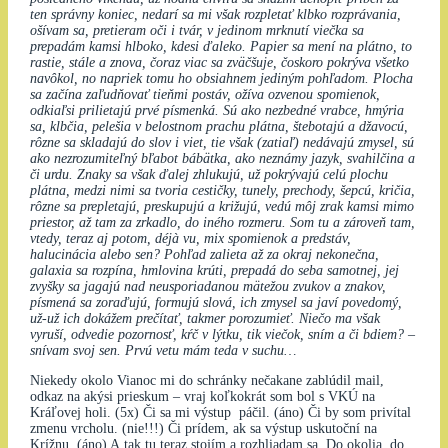
ten správny koniec, nedarí sa mi však rozpletať klbko rozprávania,
ošívam sa, pretieram oči i tvár, v jedinom mrknutí viečka sa
prepadám kamsi hlboko, kdesi ďaleko. Papier sa mení na plátno, to
rastie, stále a znova, čoraz viac sa zväčšuje, čoskoro pokrýva všetko
navôkol, no napriek tomu ho obsiahnem jediným pohľadom. Plocha
sa začína zaľudňovať tieňmi postáv, ožíva ozvenou spomienok,
odkiaľsi prilietajú prvé písmenká. Sú ako nezbedné vrabce, hmýria
sa, klbčia, pelešia v belostnom prachu plátna, štebotajú a džavocú,
rôzne sa skladajú do slov i viet, tie však (zatiaľ) nedávajú zmysel, sú
ako nezrozumiteľný bľabot bábätka, ako neznámy jazyk, svahilčina a
či urdu. Znaky sa však ďalej zhlukujú, už pokrývajú celú plochu
plátna, medzi nimi sa tvoria cestičky, tunely, prechody, šepcú, kričia,
rôzne sa prepletajú, preskupujú a križujú, vedú môj zrak kamsi mimo
priestor, až tam za zrkadlo, do iného rozmeru. Som tu a zároveň tam,
vtedy, teraz aj potom, déjà vu, mix spomienok a predstáv,
halucinácia alebo sen? Pohľad zalieta až za okraj nekonečna,
galaxia sa rozpína, hmlovina krúti, prepadá do seba samotnej, jej
zvyšky sa jagajú nad neusporiadanou mätežou zvukov a znakov,
písmená sa zoraďujú, formujú slová, ich zmysel sa javí povedomý,
už-už ich dokážem prečítať, takmer porozumieť. Niečo ma však
vyruší, odvedie pozornosť, kŕč v lýtku, tik viečok, sním a či bdiem? –
snívam svoj sen. Prvú vetu mám teda v suchu…
Niekedy okolo Vianoc mi do schránky nečakane zablúdil mail,
odkaz na akýsi prieskum – vraj koľkokrát som bol s VKÚ na
Kráľovej holi. (5x) Či sa mi výstup páčil. (áno) Či by som privítal
zmenu vrcholu. (nie!!!) Či prídem, ak sa výstup uskutoční na
Krížnu. (áno) A tak tu teraz stojím a rozhliadam sa. Do okolia, do