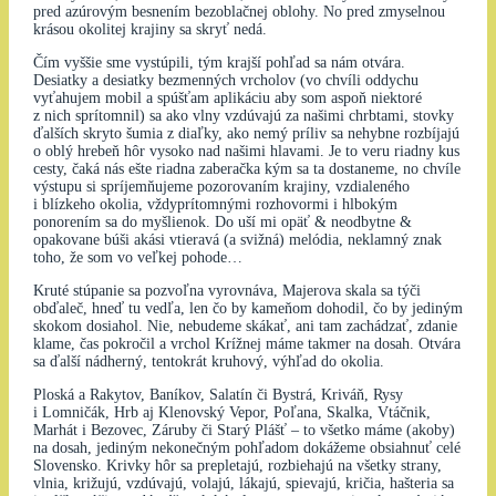
pred azúrovým besnením bezoblačnej oblohy. No pred zmyselnou
krásou okolitej krajiny sa skryť nedá.
Čím vyššie sme vystúpili, tým krajší pohľad sa nám otvára.
Desiatky a desiatky bezmenných vrcholov (vo chvíli oddychu
vyťahujem mobil a spúšťam aplikáciu aby som aspoň niektoré
z nich sprítomnil) sa ako vlny vzdúvajú za našimi chrbtami, stovky
ďalších skryto šumia z diaľky, ako nemý príliv sa nehybne rozbíjajú
o oblý hrebeň hôr vysoko nad našimi hlavami. Je to veru riadny kus
cesty, čaká nás ešte riadna zaberačka kým sa ta dostaneme, no chvíle
výstupu si spríjemňujeme pozorovaním krajiny, vzdialeného
i blízkeho okolia, vždyprítomnými rozhovormi i hlbokým
ponorením sa do myšlienok. Do uší mi opäť & neodbytne &
opakovane búši akási vtieravá (a svižná) melódia, neklamný znak
toho, že som vo veľkej pohode…
Kruté stúpanie sa pozvoľna vyrovnáva, Majerova skala sa týči
obďaleč, hneď tu vedľa, len čo by kameňom dohodil, čo by jediným
skokom dosiahol. Nie, nebudeme skákať, ani tam zachádzať, zdanie
klame, čas pokročil a vrchol Krížnej máme takmer na dosah. Otvára
sa ďalší nádherný, tentokrát kruhový, výhľad do okolia.
Ploská a Rakytov, Baníkov, Salatín či Bystrá, Kriváň, Rysy
i Lomničák, Hrb aj Klenovský Vepor, Poľana, Skalka, Vtáčnik,
Marhát i Bezovec, Záruby či Starý Plášť – to všetko máme (akoby)
na dosah, jediným nekonečným pohľadom dokážeme obsiahnuť celé
Slovensko. Krivky hôr sa prepletajú, rozbiehajú na všetky strany,
vlnia, križujú, vzdúvajú, volajú, lákajú, spievajú, kričia, hašteria sa