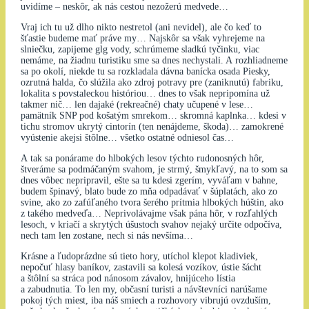
uvidíme – neskôr, ak nás cestou nezožerú medvede…
Vraj ich tu už dlho nikto nestretol (ani nevidel), ale čo keď to
šťastie budeme mať práve my… Najskôr sa však vyhrejeme na
slniečku, zapijeme glg vody, schrúmeme sladkú tyčinku, viac
nemáme, na žiadnu turistiku sme sa dnes nechystali. A rozhliadneme
sa po okolí, niekde tu sa rozkladala dávna banícka osada Piesky,
ozrutná halda, čo slúžila ako zdroj potravy pre (zaniknutú) fabriku,
lokalita s povstaleckou históriou… dnes to však nepripomína už
takmer nič… len dajaké (rekreačné) chaty učupené v lese…
pamätník SNP pod košatým smrekom… skromná kaplnka… kdesi v
tichu stromov ukrytý cintorín (ten nenájdeme, škoda)… zamokrené
vyústenie akejsi štôlne… všetko ostatné odniesol čas…
A tak sa ponárame do hlbokých lesov týchto rudonosných hôr,
štveráme sa podmáčaným svahom, je strmý, šmykľavý, na to som sa
dnes vôbec nepripravil, ešte sa tu kdesi zgerím, vyváľam v bahne,
budem špinavý, blato bude zo mňa odpadávať v šúplatách, ako zo
svine, ako zo zafúľaného tvora šerého prítmia hlbokých húštin, ako
z takého medveďa… Neprivolávajme však pána hôr, v rozľahlých
lesoch, v kriačí a skrytých úšustoch svahov nejaký určite odpočíva,
nech tam len zostane, nech si nás nevšíma…
Krásne a ľudoprázdne sú tieto hory, utíchol klepot kladiviek,
nepočuť hlasy baníkov, zastavili sa kolesá vozíkov, ústie šácht
a štôlní sa stráca pod nánosom závalov, hnijúceho lístia
a zabudnutia. To len my, občasní turisti a návštevníci narúšame
pokoj tých miest, iba náš smiech a rozhovory vibrujú ovzduším,