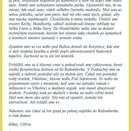
aj peši, brutálnym stúpaním po kameňoch a hore na kopci sme videli
auto. Stretli sme ochranárov národného parku. Upozornili nás, že na
mieste, kde mali auto, videli veľkého čierneho medveďa. Mal som so
sebou píšťalku, začal som preto, keď mi ešte ostal dych, pískať, aby
sme macka neprekvapili. Chvalabohu k stretu nedošlo. Urobili sme
traverz Kečky, Handliarky, odkiaľ nasledovali krásne výhľady na
Veľkú Fatru a Nízke Tatry. Do Hiadeľského sedla sme sa dostali
technickým traverzom, ktorým bol vlastne úzky chodník po kameňoch
a koreňoch stromov zarezaný v strmom svahu.
Zjazdom sme sa cez sedlo pod Babou dostali do Korytnice, kde sme
si dali studenú kyselku a prešli popri zdevastovaných budovách
kúpeľov. Zachoval sa tu asi len kostolík.
Priblížili sme sa k hlavnej ceste a pokračovali sme cyklocestou, ktorá
viedla Korytnickou dolinou až do Ružomberka. V Podsuchej sme sa
najedli a nabrali posledné sily na zbytok túry. Čakal nás posledný
tvrdý oriešok, Vlkolínec, hlavne sedlo Pod Sidorovom. To sedlo mi
pripomenulo niečo z minulosti, keď som raz zabudol ruksak v
reštaurácii vo Vlkolínci a skalnatý stupák som musel absolvovať
dvakrát. Posledný úsek po skalách v horku na sedlo veľmi bolel.
Išiel som skoro ako opitý. Sily nás už opustili, zostala len
zotrvačnosť. Ale zvládli sme to.
Nakoniec nás čakal už len zjazd po peknej asfaltke do Ružomberka
a vlak domov.
60km, 1581m