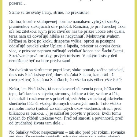
pozerať…
Strmé sú tie svahy Fatry, strmé, no prekrásne!
Dolina, ktorú v skalopevnej hornine namáhavo vyhrýzli stružky
pramienkov stekajúcich sa v potôčik Ramžiná, je pri Tureckej úzka
sťa rez žiletkou. Kým pred chvíľou nás tie príkre úboče ešte dusili,
teraz nám už dovoľujú hlbšie sa nadýchnuť. Mohutným svahom
Krížnej sa krok po kroku driapeme vyššie, oproti sa postupne
odďaľujú prudké zrázy Úplazu a Japeňa, priestor sa otvára čoraz
viac, v priezore napravo začínajú vykúkať kopce nad Šachtičkami.
Stretávame prvé turistky, prvých turistov. V takýto krásny deň
nemôžeme byť na hore predsa sami.
Zo dvakrát sa skrútneme popri lese, slnko pomaly začína pripekať,
dnes nás čaká krásny deň, dnes nás čaká Sahara, kamaráti už
(netrpezlivo) čakajú na Salaškoch, čo všetko nás vôbec ešte čaká?
Krása, len čistá krása, tá neopakovateľná esencia potu, búšiaceho
tepu, krátiaceho sa dychu, stromov, kríkov a tráv, svahov a lúk,
ticha skál i rozhovorov s priateľmi, sviežeho vzduchu aj iskrivého
slnečného lúča či všadeprítomných otravných múch. Toto všetko
a mnoho iného (radosť zo strhnutých okov všednosti, strach pred
blížiacou sa búrkou…) je súčasťou pobytu v prírode, kvôli tomu
týždeň čo týždeň utekáme von. Preč od starostí a povinností, preč
od (nudného) života tam dole…
No Salašky vôbec nespoznávam – tak ako pred pár rokmi, rovnako