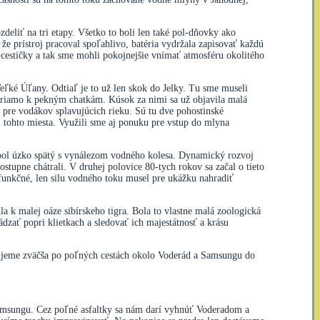
deliť na tri etapy. Všetko to boli len také pol-dňovky ako
že prístroj pracoval spoľahlivo, batéria vydržala zapisovať každú
é cestičky a tak sme mohli pokojnejšie vnímať atmosféru okolitého
eľké Úľany. Odtiaľ je to už len skok do Jelky. Tu sme museli
i priamo k pekným chatkám. Kúsok za nimi sa už objavila malá
 pre vodákov splavujúcich rieku. Sú tu dve pohostinské
 tohto miesta. Využili sme aj ponuku pre vstup do mlyna
j bol úzko spätý s vynálezom vodného kolesa. Dynamický rozvoj
stupne chátrali. V druhej polovice 80-tych rokov sa začal o tieto
e funkčné, len silu vodného toku musel pre ukážku nahradiť
 k malej oáze sibírskeho tigra. Bola to vlastne malá zoologická
dzať popri klietkach a sledovať ich majestátnosť a krásu
čujeme zväčša po poľných cestách okolo Voderád a Samsungu do
Samsungu. Cez poľné asfaltky sa nám darí vyhnúť Voderadom a