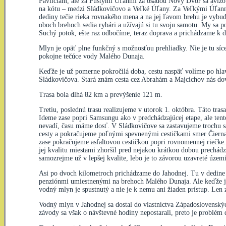
Pavliciam, ale za Pustými Úľanmi za osadou Nový Dvor sa avizov
na kótu – medzi Sládkovičovo a Veľké Úľany. Za Veľkými Úľanmi
dediny tečie rieka rovnakého mena a na jej ľavom brehu je vybud
oboch brehoch sedia rybári a užívajú si tu svoju samotu. My sa 
Suchý potok, ešte raz odbočíme, teraz doprava a prichádzame 
Mlyn je opäť plne funkčný s možnosťou prehliadky. Nie je tu síce 
pokojne tečúce vody Malého Dunaja.
Keďže je už pomerne pokročilá doba, cestu naspäť volíme po hl
Sládkovičova. Stará znám cesta cez Abrahám a Majcichov nás d
Trasa bola dlhá 82 km a prevýšenie 121 m.
Tretiu, poslednú trasu realizujeme v utorok 1. októbra. Táto tras
Ideme zase popri Samsungu ako v predchádzajúcej etape, ale ten
nevadí, času máme dosť. V Sládkovičove sa zastavujeme trochu s
cesty a pokračujeme poľnými spevnenými cestičkami smer Čierna 
zase pokračujeme asfaltovou cestičkou popri rovnomennej riečke
jej kvalitu miestami zhoršil pred nejakou krátkou dobou prechádza
samozrejme už v lepšej kvalite, lebo je to závorou uzavreté úze
Asi po dvoch kilometroch prichádzame do Jahodnej. Tu v dedine
penziónmi umiestnenými na brehoch Malého Dunaja. Ale keďže je u
vodný mlyn je spustnutý a nie je k nemu ani žiaden prístup. Len
Vodný mlyn v Jahodnej sa dostal do vlastníctva Západoslovenský
závody sa však o návštevné hodiny nepostarali, preto je problém do