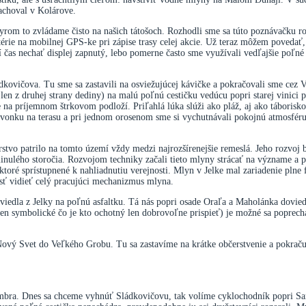
achoval v Kolárove.
yrom to zvládame čisto na našich tátošoch. Rozhodli sme sa túto poznávačku roz
térie na mobilnej GPS-ke pri zápise trasy celej akcie. Už teraz môžem povedať, 
ší čas nechať displej zapnutý, lebo pomerne často sme využívali vedľajšie poľn
dkovičova. Tu sme sa zastavili na osviežujúcej kávičke a pokračovali sme cez V
 len z druhej strany dediny) na malú poľnú cestičku vedúcu popri starej vinic
a príjemnom štrkovom podloží. Priľahlá lúka slúži ako pláž, aj ako táborisko
i vonku na terasu a pri jednom orosenom sme si vychutnávali pokojnú atmosféru
árstvo patrilo na tomto území vždy medzi najrozšírenejšie remeslá. Jeho rozvo
minulého storočia. Rozvojom techniky začali tieto mlyny strácať na význame a po
niektoré sprístupnené k nahliadnutiu verejnosti. Mlyn v Jelke mal zariadenie pln
sť vidieť celý pracujúci mechanizmus mlyna.
iedla z Jelky na poľnú asfaltku. Tá nás popri osade Oraľa a Maholánka doviedla
len symbolické čo je kto ochotný len dobrovoľne prispieť) je možné sa poprechá
 Nový Svet do Veľkého Grobu. Tu sa zastavíme na krátke občerstvenie a pokra
ptembra. Dnes sa chceme vyhnúť Sládkovičovu, tak volíme cyklochodník popri 