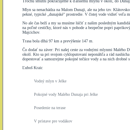
Trochu smutní pokračujeme k ďalšiemu mlynu v okolí, do Dunajsk
Mlyn sa nenachádza na Malom Dunaji, ale na jeho tzv. Klátovskom
pekné, typické „dunajské“ prostredie. V čistej vode vidieť veľa 
No ale čas beží a my sa musíme lúčiť z našim posledným kandid
na poľné cestičky, ktoré nás v pohode a bezpečne popri papriko
Majcichov.
Trasa bola dlhá 97 km a prevýšenie 147 m.
Čo dodať na záver: Pri našej ceste za vodnými mlynmi Malého Dun
okolí. Kto sa pri svojom cykloputovaní neponáhľa a rád naslúcha 
dopestovať a samozrejme pokojné tečúce vody a na nich drobné 
Ľuboš Kraic
Vodný mlyn v Jelke
Pokojné vody Malého Dunaja pri Jelke
Posedenie na terase
V prístave pre vodákov