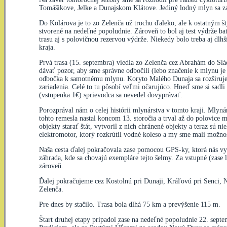
Tomášikove, Jelke a Dunajskom Klátove. Jediný lodný mlyn sa z
Do Kolárova je to zo Zelenča už trochu ďaleko, ale k ostatným št
stvorené na nedeľné popoludnie. Zároveň to bol aj test výdrže ba
trasu aj s polovičnou rezervou výdrže. Niekedy bolo treba aj dlh
kraja.
Prvá trasa (15. septembra) viedla zo Zelenča cez Abrahám do Slá
dávať pozor, aby sme správne odbočili (lebo značenie k mlynu je
odbočka k samotnému mlynu. Koryto Malého Dunaja sa rozširuje n
zariadenia. Celé to tu pôsobí veľmi očarujúco. Hneď sme si sadl
(vstupenka 1€) sprievodca sa nevedel dovyprávať.
Porozprával nám o celej histórii mlynárstva v tomto kraji. Mlyn
tohto remesla nastal koncom 13. storočia a trval až do polovice 
objekty starať štát, vytvoril z nich chránené objekty a teraz sú 
elektromotor, ktorý rozkrútil vodné koleso a my sme mali možno
Naša cesta ďalej pokračovala zase pomocou GPS-ky, ktorá nás vyv
záhrada, kde sa chovajú exempláre tejto šelmy. Za vstupné (zase 
zároveň.
Ďalej pokračujeme cez Kostolnú pri Dunaji, Kráľovú pri Senci,
Zelenča.
Pre dnes by stačilo. Trasa bola dlhá 75 km a prevýšenie 115 m.
Štart druhej etapy pripadol zase na nedeľné popoludnie 22. se