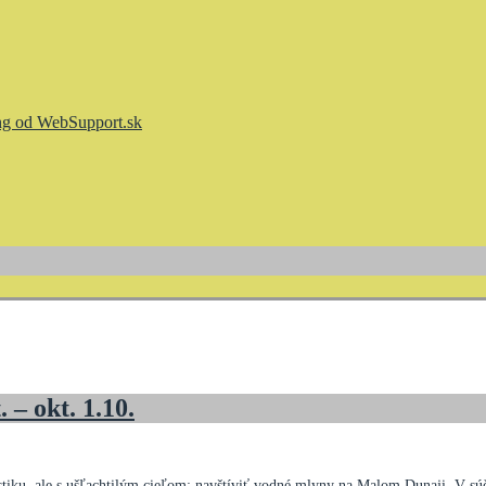
– okt. 1.10.
istiku, ale s ušľachtilým cieľom: navštíviť vodné mlyny na Malom Dunaji. V s