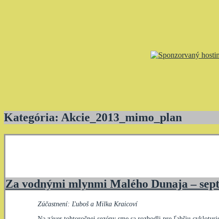
Kategória:
Akcie_2013_mimo_plan
Za vodnými mlynmi Malého Dunaja – sept. 
Zúčastnení: Ľuboš a Milka Kraicoví
Na záver tohtoročnej sezóny sme sa rozhodli pre ľahšiu cyklotur