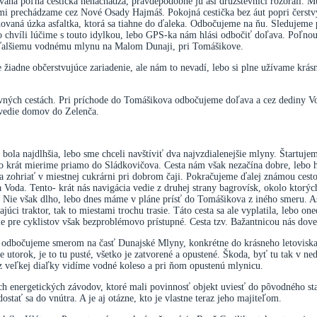
aná poľná cestička nenachádza, pravdepodobne ju asi družstevníci rozorali. 
 prechádzame cez Nové Osady Hajmáš. Pokojná cestička bez áut popri čerstv
ovaná úzka asfaltka, ktorá sa tiahne do ďaleka. Odbočujeme na ňu. Sledujeme p
po chvíli lúčime s touto idylkou, lebo GPS-ka nám hlási odbočiť doľava. Poľn
k ďalšiemu vodnému mlynu na Malom Dunaji, pri Tomášikove.
žiadne občerstvujúce zariadenie, ale nám to nevadí, lebo si plne užívame krásnu 
avných cestách. Pri príchode do Tomášikova odbočujeme doľava a cez dediny 
ovedie domov do Zelenča.
a bola najdlhšia, lebo sme chceli navštíviť dva najvzdialenejšie mlyny. Štartuj
to krát mierime priamo do Sládkovičova. Cesta nám však nezačína dobre, lebo
a zohriať v miestnej cukrárni pri dobrom čaji. Pokračujeme ďalej známou ces
Voda. Tento- krát nás navigácia vedie z druhej strany bagrovísk, okolo ktorý
. Nie však dlho, lebo dnes máme v pláne prísť do Tomášikova z iného smeru. A
júci traktor, tak to miestami trochu trasie. Táto cesta sa ale vyplatila, lebo 
mie pre cyklistov však bezproblémovo prístupné. Cesta tzv. Bažantnicou nás do
 odbočujeme smerom na časť Dunajské Mlyny, konkrétne do krásneho letovisk
torok, je to tu pusté, všetko je zatvorené a opustené. Škoda, byť tu tak v ne
 z veľkej diaľky vidíme vodné koleso a pri ňom opustenú mlynicu.
ch energetických závodov, ktoré mali povinnosť objekt uviesť do pôvodného s
stať sa do vnútra. A je aj otázne, kto je vlastne teraz jeho majiteľom.