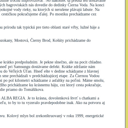
Musíme trochu improvizovať. No nakoniec sa predsa len dostávame
ých bagroviskách nás dovedie do dedinky Čierna Voda. Na konci
okojné vody rieky, na ktorých si nerušene plávajú labute. Na
ou cestičkou pokračujeme ďalej. Po mostíku prechádzame cez
prírodu tak typickú pre tieto oblasti staré vŕby, lužné háje a
Vozokany, Mostová, Čierny Brod, Košúty prichádzame do
eme krátko predpoludním. Je pekne slnečno, ale na pocit chladno.
 hneď pri Samsungu dostávame defekt. Krátke zdržanie nám
tou do Veľkých Úľan. Hneď ešte v dedine schádzame z hlavnej
ch sme prechádzali v predchádzajúcej etape. Za Čiernou Vodou
si po pol kilometri schádzame z asfaltky na poľnú. Máme smolu,
onedlho prichádzame ku krásnemu háju, cez ktorý cesta pokračuje,
vedie priamo do Tomášikova.
a ALBA REGIA. Je to krásna, dovolenková štvrť s chatkami a
deľu, to by to tu vyzeralo pravdepodobne inak. Ako na potvoru aj
tavu. Kolový mlyn bol zrekonštruovaný v roku 1999, energetické