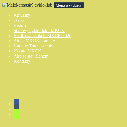
Preskočiť
Menu a widgety
na
obsah
Malokarpatský cykloklub
Aktuality
O nás
História
Stanovy cykloklubu MKCK
Realizované akcie MKCK 2026
Akcie MKCK – archív
Karpaty Tour – archiv
2% pre MKCK
Ako sa stať členom
Kontakty