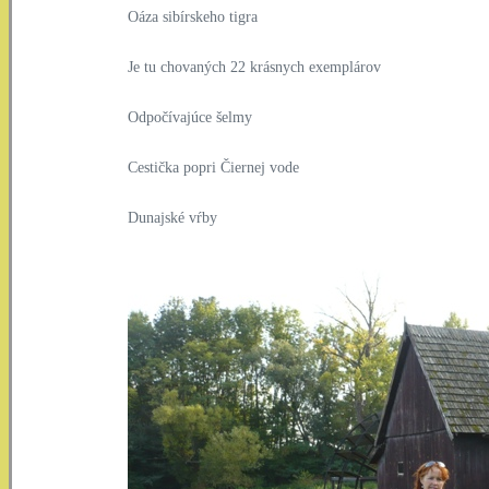
Oáza sibírskeho tigra
Je tu chovaných 22 krásnych exemplárov
Odpočívajúce šelmy
Cestička popri Čiernej vode
Dunajské vŕby