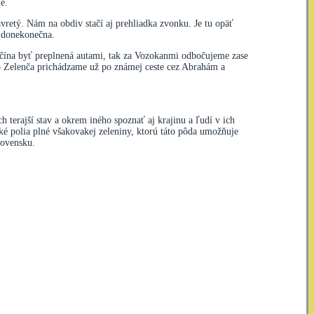
e.
retý. Nám na obdiv stačí aj prehliadka zvonku. Je tu opäť
ť donekonečna.
ačína byť preplnená autami, tak za Vozokanmi odbočujeme zase
Do Zelenča prichádzame už po známej ceste cez Abrahám a
terajší stav a okrem iného spoznať aj krajinu a ľudí v ich
ké polia plné všakovakej zeleniny, ktorú táto pôda umožňuje
lovensku.