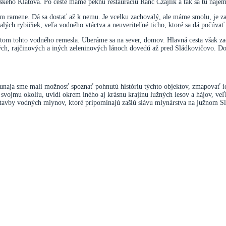
ého Klátova. Po ceste máme peknú reštauráciu Ranč Czajlik a tak sa tu najem
 ramene. Dá sa dostať až k nemu. Je vcelku zachovalý, ale máme smolu, je zav
malých rybičiek, veľa vodného vtáctva a neuveriteľné ticho, ktoré sa dá počúva
átom tohto vodného remesla. Uberáme sa na sever, domov. Hlavná cesta však z
vých, rajčinových a iných zeleninových lánoch dovedú až pred Sládkovičovo. 
aja sme mali možnosť spoznať pohnutú históriu týchto objektov, zmapovať ich 
svojmu okoliu, uvidí okrem iného aj krásnu krajinu lužných lesov a hájov, veľ
stavby vodných mlynov, ktoré pripomínajú zašlú slávu mlynárstva na južnom S