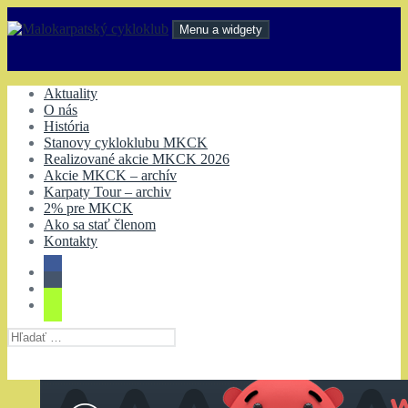
Preskočiť
na
Menu a widgety
obsah
Malokarpatský cykloklub
Aktuality
O nás
História
Stanovy cykloklubu MKCK
Realizované akcie MKCK 2026
Akcie MKCK – archív
Karpaty Tour – archiv
2% pre MKCK
Ako sa stať členom
Kontakty
Hľadať: