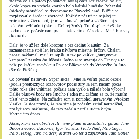
zídeme dole a potom po blatovej lesnej ceste rozjazdenej od áut,
okolo kopca na vrchole ktorého bolo keltské hradisko Pohanská
(niekedy nabudúce) sa dostávame na Plavecký hrad. Bližšie sa
rozpisovať o hrade je zbytočné. Každý z nás už na nejakej tej
zrúcanine v živote bol, je to zaujímavé, pekné a väčšinou aj s
peknými výhľadmi (okrem Dobrej Vody). Tu sú splnené všetky
podmienky, počasie nám praje a tak vidíme Záhorie aj Malé Karpaty
ako na dlani.
Ďalej je to už len dole kopcom a cez dedinu k autám. Za
zaznamenanie stojí len krátka návšteva miestnej krčmy. Chalani
naozaj neklamali majú tu repák. A tak po krátkej „burgynovej
kampany“ nastáva čas lúčenia. Jedno auto smeruje do Trnavy a to
naše po krátkej zastávke u Paľa v Bíňovciach do Vrbového (a Juro
ešte do Piešťan).
Čo povedať na záver? Super akcia ! Mne sa veľmi páčilo okolie
(podľa predbežných rozhovorov počas túry sa sem hádam počas
tohto roka ešte vrátime), počasie nám vyšlo a nálada bola výborná.
Ďalšie plusové body pre Jančiho (jeden mu zrážam za to, že musím
písať tento zápis). Na začiatku som si pomohol upraveným výrokom
klasika. Je síce pravda, že táto zima je počasím zatiaľ netradičná,
pre lyžiarov nešťastná, ale táto nedeľa patrila určite k tým
šťastnejším dňom.
Akcie, ktorú sme absolvovali mimo plánu sa zúčastnili : garant Jano
Budoš s dcérou Barborou, Igor Naništa, Vlado Naď, Miro Šuga,
Paľo Herceg, Juro Poláček, Martin Golier a zapisovateľ Juro Golier