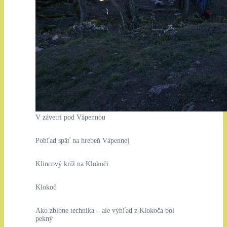
V závetrí pod Vápennou
Pohľad späť na hrebeň Vápennej
Klincový kríž na Klokoči
Klokoč
Ako zblbne technika – ale výhľad z Klokoča bol
pekný