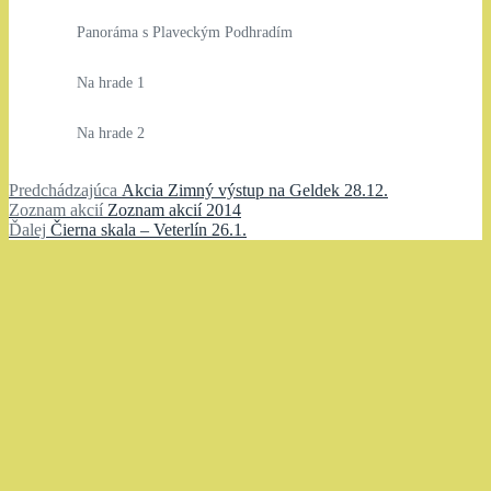
Panoráma s Plaveckým Podhradím
Na hrade 1
Na hrade 2
Navigácia
Predchádzajúci
Predchádzajúca
Akcia Zimný výstup na Geldek 28.12.
Zoznam
článok:
Zoznam akcií
Zoznam akcií 2014
v
Ďalší
akcií:
Ďalej
Čierna skala – Veterlín 26.1.
článku
článok: