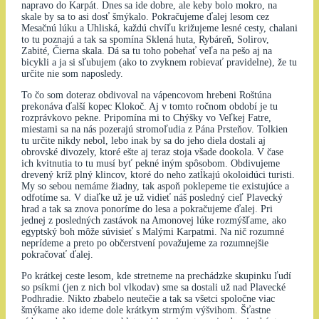
napravo do Karpát. Dnes sa ide dobre, ale keby bolo mokro, na
skale by sa to asi dosť šmýkalo. Pokračujeme ďalej lesom cez
Mesačnú lúku a Uhliská, každú chvíľu križujeme lesné cesty, chalani
to tu poznajú a tak sa spomína Sklená huta, Rybáreň, Solirov,
Zabité, Čierna skala. Dá sa tu toho pobehať veľa na pešo aj na
bicykli a ja si sľubujem (ako to zvyknem robievať pravidelne), že tu
určite nie som naposledy.
To čo som doteraz obdivoval na vápencovom hrebeni Roštúna
prekonáva ďalší kopec Klokoč. Aj v tomto ročnom období je tu
rozprávkovo pekne. Pripomína mi to Chýšky vo Veľkej Fatre,
miestami sa na nás pozerajú stromoľudia z Pána Prsteňov. Tolkien
tu určite nikdy nebol, lebo inak by sa do jeho diela dostali aj
obrovské divozely, ktoré ešte aj teraz stoja všade dookola. V čase
ich kvitnutia to tu musí byť pekné iným spôsobom. Obdivujeme
drevený kríž plný klincov, ktoré do neho zatĺkajú okoloidúci turisti.
My so sebou nemáme žiadny, tak aspoň poklepeme tie existujúce a
odfotíme sa. V diaľke už je už vidieť náš posledný cieľ Plavecký
hrad a tak sa znova ponoríme do lesa a pokračujeme ďalej. Pri
jednej z posledných zastávok na Amonovej lúke rozmýšľame, ako
egyptský boh môže súvisieť s Malými Karpatmi. Na nič rozumné
neprídeme a preto po občerstvení považujeme za rozumnejšie
pokračovať ďalej.
Po krátkej ceste lesom, kde stretneme na prechádzke skupinku ľudí
so psíkmi (jen z nich bol vlkodav) sme sa dostali už nad Plavecké
Podhradie. Nikto zbabelo neutečie a tak sa všetci spoločne viac
šmýkame ako ideme dole krátkym strmým výšvihom. Šťastne