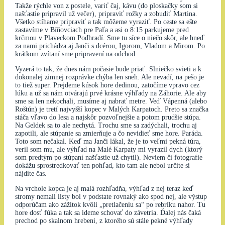
Takže rýchle von z postele, variť čaj, kávu (do ploskačky som si
našťastie pripravil už večer), pripraviť rožky a zobudiť Martina.
Všetko stíhame pripraviť a tak môžeme vyraziť. Po ceste sa ešte
zastavíme v Bíňovciach pre Paľa a asi o 8:15 parkujeme pred
krčmou v Plaveckom Podhradí. Sme tu síce o niečo skôr, ale hneď
za nami prichádza aj Janči s dcérou, Igorom, Vladom a Mirom. Po
krátkom zvítaní sme pripravení na odchod.
Vyzerá to tak, že dnes nám počasie bude priať. Slniečko svieti a k
dokonalej zimnej rozprávke chýba len sneh. Ale nevadí, na pešo je
to tiež super. Prejdeme kúsok hore dedinou, zatočíme vpravo cez
lúku a už sa nám otvárajú prvé krásne výhľady na Záhorie. Ale aby
sme sa len nekochali, musíme aj nabrať metre. Veď Vápenná (alebo
Roštún) je tretí najvyšší kopec v Malých Karpatoch. Preto sa značka
stáča vľavo do lesa a najskôr pozvoľnejšie a potom prudšie stúpa.
Na Geldek sa to ale nechytá. Trochu sme sa zadýchali, trochu aj
zapotili, ale stúpanie sa zmierňuje a čo nevidieť sme hore. Paráda.
Toto som nečakal. Keď ma Janči lákal, že je to veľmi pekná túra,
veril som mu, ale výhľad na Malé Karpaty mi vyrazil dych (ktorý
som predtým po stúpaní našťastie už chytil). Neviem či fotografie
dokážu sprostredkovať ten pohľad, kto tam ale nebol určite si
nájdite čas.
Na vrchole kopca je aj malá rozhľadňa, výhľad z nej teraz keď
stromy nemali listy bol v podstate rovnaký ako spod nej, ale výstup
odporúčam ako zážitok kvôli „pretlačeniu sa“ po rebríku nahor. Tu
hore dosť fúka a tak sa ideme schovať do závetria. Ďalej nás čaká
prechod po skalnom hrebeni, z ktorého sú stále pekné výhľady