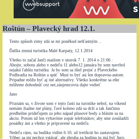
Roštún – Plavecký hrad 12.1.
Tento způsob zimy zdá se mi poněkud nešťastným…
Ďalšia zimná turistika Malé Karpaty, 12.1.2014
Všetko to začal Janči mailom v utorok 7. 1. 2014 o 21:06 :
Ahojte, sobotu alebo v nedeľu 11 alebo12 januára by som navrhol
nejakú ľahšiu turistiku. Ja by som sa išiel prejsť z Plaveckého
Podhradia na Roštún a späť. Musí to byť asi len dopravou-autom.
Prípadne môžu byť aj iné alternatívy. Všetko konkrétne sa ešte
môžeme dohodnúť cez net,záujemcovia dajte vedieť.
Jano
Priznám sa, v živote som v tejto časti na turistike nebol, na víkend
nemám žiadne iné plány, ľavé koleno zdá sa drží a tak Jančimu
predbežne prideľujem za jeho nápad plusové body a hlásim sa na
akciu. Potom už len vybavíme zopár telefonátov, aby sme zosúladili
posádky áut a všetko je pripravené na nedeľu.
Nedeľa ráno, na budíku vidím 6:10, už tretíkrát ho zastavujem.
Vôbec sa mi nechce vstávať, ale zhruba za hodinu tu má byť Juro.