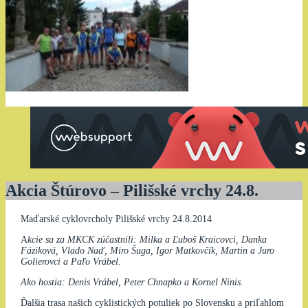
Akcia Štúrovo – Pilišské vrchy 24.8.
Maďarské cyklovrcholy Pilišské vrchy 24.8.2014
A
kcie sa za MKCK zúčastnili: Milka a Ľuboš Kraicovci, Danka
Fáziková, Vlado Naď, Miro Šuga, Igor Matkovčík, Martin a Juro
Golierovci a Paľo Vrábel.
Ako hostia: Denis Vrábel, Peter Chnapko a Kornel Ninis.
Ďalšia trasa našich cyklistických potuliek po Slovensku a priľahlom