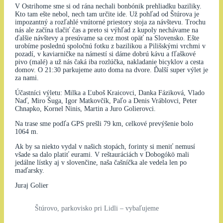
V Ostrihome sme si od rána nechali bonbónik prehliadku baziliky.
Kto tam ešte nebol, nech tam určite ide. Už pohľad od Štúrova je
impozantný a rozľahlé vnútorné priestory stoja za návštevu. Trochu
nás ale začína tlačiť čas a preto si výhľad z kupoly nechávame na
ďalšie návštevy a presúvame sa cez most opäť na Slovensko. Ešte
urobíme poslednú spoločnú fotku z bazilikou a Pilišskými vrchmi v
pozadí, v kaviarničke na námestí si dáme dobrú kávu a fľaškové
pivo (malé) a už nás čaká iba rozlúčka, nakladanie bicyklov a cesta
domov. O 21:30 parkujeme auto doma na dvore. Ďalší super výlet je
za nami.
Účastníci výletu: Milka a Ľuboš Kraicovci, Danka Fáziková, Vlado
Naď, Miro Šuga, Igor Matkovčík, Paľo a Denis Vráblovci, Peter
Chnapko, Kornel Ninis, Martin a Juro Golierovci.
Na trase sme podľa GPS prešli 79 km, celkové prevýšenie bolo
1064 m.
Ak by sa niekto vydal v našich stopách, forinty si meniť nemusí
všade sa dalo platiť eurami. V reštauráciách v Dobogókö mali
jedálne lístky aj v slovenčine, naša čašníčka ale vedela len po
maďarsky.
Juraj Golier
Štúrovo, parkovisko pri Lidli – vybaľujeme