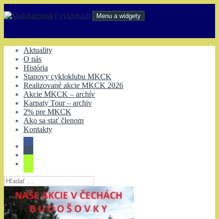
Preskočiť
na
Menu a widgety
obsah
Malokarpatský cykloklub
Aktuality
O nás
História
Stanovy cykloklubu MKCK
Realizované akcie MKCK 2026
Akcie MKCK – archív
Karpaty Tour – archiv
2% pre MKCK
Ako sa stať členom
Kontakty
Hľadať: