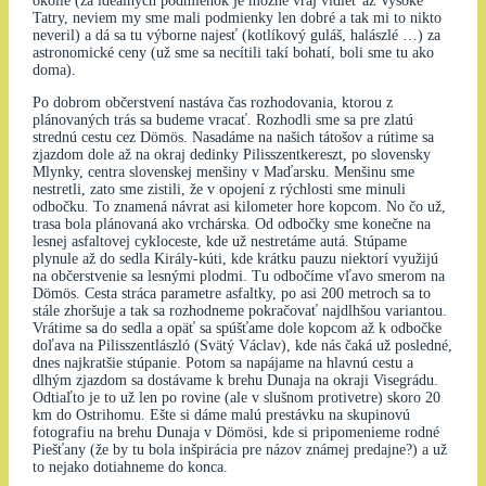
okolie (za ideálnych podmienok je možné vraj vidieť až Vysoké
Tatry, neviem my sme mali podmienky len dobré a tak mi to nikto
neveril) a dá sa tu výborne najesť (kotlíkový guláš, halászlé …) za
astronomické ceny (už sme sa necítili takí bohatí, boli sme tu ako
doma).
Po dobrom občerstvení nastáva čas rozhodovania, ktorou z
plánovaných trás sa budeme vracať. Rozhodli sme sa pre zlatú
strednú cestu cez Dömös. Nasadáme na našich tátošov a rútime sa
zjazdom dole až na okraj dedinky Pilisszentkereszt, po slovensky
Mlynky, centra slovenskej menšiny v Maďarsku. Menšinu sme
nestretli, zato sme zistili, že v opojení z rýchlosti sme minuli
odbočku. To znamená návrat asi kilometer hore kopcom. No čo už,
trasa bola plánovaná ako vrchárska. Od odbočky sme konečne na
lesnej asfaltovej cykloceste, kde už nestretáme autá. Stúpame
plynule až do sedla Király-kúti, kde krátku pauzu niektorí využijú
na občerstvenie sa lesnými plodmi. Tu odbočíme vľavo smerom na
Dömös. Cesta stráca parametre asfaltky, po asi 200 metroch sa to
stále zhoršuje a tak sa rozhodneme pokračovať najdlhšou variantou.
Vrátime sa do sedla a opäť sa spúšťame dole kopcom až k odbočke
doľava na Pilisszentlászló (Svätý Václav), kde nás čaká už posledné,
dnes najkratšie stúpanie. Potom sa napájame na hlavnú cestu a
dlhým zjazdom sa dostávame k brehu Dunaja na okraji Visegrádu.
Odtiaľto je to už len po rovine (ale v slušnom protivetre) skoro 20
km do Ostrihomu. Ešte si dáme malú prestávku na skupinovú
fotografiu na brehu Dunaja v Dömösi, kde si pripomenieme rodné
Piešťany (že by tu bola inšpirácia pre názov známej predajne?) a už
to nejako dotiahneme do konca.