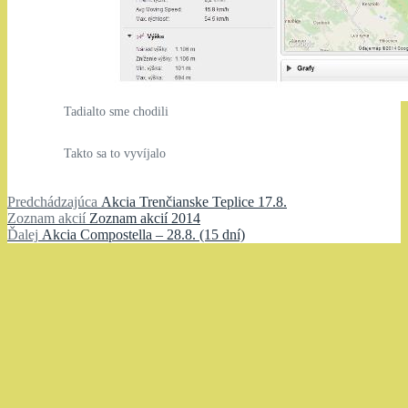
Tadialto sme chodili
Takto sa to vyvíjalo
Navigácia
Predchádzajúci
Predchádzajúca
Akcia Trenčianske Teplice 17.8.
Zoznam
článok:
Zoznam akcií
Zoznam akcií 2014
v
Ďalší
akcií:
Ďalej
Akcia Compostella – 28.8. (15 dní)
článku
článok: