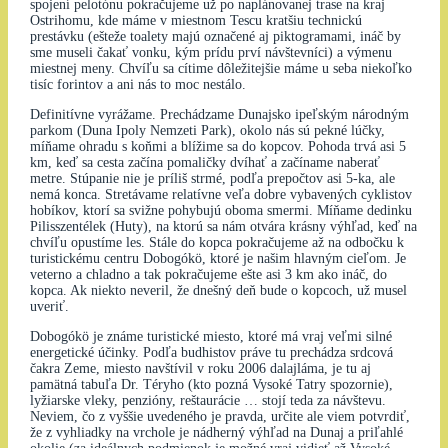
spojení pelotónu pokračujeme už po naplánovanej trase na kraj
Ostrihomu, kde máme v miestnom Tescu kratšiu technickú
prestávku (ešteže toalety majú označené aj piktogramami, ináč by
sme museli čakať vonku, kým prídu prví návštevníci) a výmenu
miestnej meny. Chvíľu sa cítime dôležitejšie máme u seba niekoľko
tisíc forintov a ani nás to moc nestálo.
Definitívne vyrážame. Prechádzame Dunajsko ipeľským národným
parkom (Duna Ipoly Nemzeti Park), okolo nás sú pekné lúčky,
míňame ohradu s koňmi a blížime sa do kopcov. Pohoda trvá asi 5
km, keď sa cesta začína pomaličky dvíhať a začíname naberať
metre. Stúpanie nie je príliš strmé, podľa prepočtov asi 5-ka, ale
nemá konca. Stretávame relatívne veľa dobre vybavených cyklistov
hobíkov, ktorí sa svižne pohybujú oboma smermi. Míňame dedinku
Pilisszentélek (Huty), na ktorú sa nám otvára krásny výhľad, keď na
chvíľu opustíme les. Stále do kopca pokračujeme až na odbočku k
turistickému centru Dobogókö, ktoré je našim hlavným cieľom. Je
veterno a chladno a tak pokračujeme ešte asi 3 km ako ináč, do
kopca. Ak niekto neveril, že dnešný deň bude o kopcoch, už musel
uveriť.
Dobogókö je známe turistické miesto, ktoré má vraj veľmi silné
energetické účinky. Podľa budhistov práve tu prechádza srdcová
čakra Zeme, miesto navštívil v roku 2006 dalajláma, je tu aj
pamätná tabuľa Dr. Téryho (kto pozná Vysoké Tatry spozornie),
lyžiarske vleky, penzióny, reštaurácie … stojí teda za návštevu.
Neviem, čo z vyššie uvedeného je pravda, určite ale viem potvrdiť,
že z vyhliadky na vrchole je nádherný výhľad na Dunaj a priľahlé