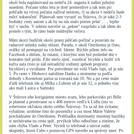
okolí bola naplánovaná na nedeľu 24. augusta k našim južným
susedom. Počasie tohto leta je dosť premenlivé a tak som pri
pohľade na vývoj počasia zažíval neistotu, či sa akcia v nedeľu bude
môcť uskutočniť. Plánovali sme vyraziť zo Štúrova, čo je také 2-3
hodinky cesty autom a ak by na nás malo potom pršať … , lepšie
byť v suchu. V sobotu navečer sa „pekne“ rozpršalo a tak idem do
postele s tým, že ráno bude múdrejšie večera.
Mám skorý budíček okolo piatej púšťam počítač a pozerám na
radarové snímky našej oblasti. Paráda, v okolí Ostrihomu je čisto,
zrážky už postupujú na východ. Ideme. Rýchle píšem info na
Facebook a dúfam, že ostatní, s ktorými som bol posledné dni v
kontakte tiež prídu. Ešte niečo zjesť, rozobrať bicykle a hodiť ich
kufra auta (toto je náš netradičný rodinný spôsob prepravy
bicyklov) a vyrážame. Pre potvrdenie mi volá Vlado fajn, už je nás
5. Po ceste v Hlohovci naložíme Danku a stretneme sa podľa
dohody s Kornelom partia sa rozrastá nás 10. No a po ceste mám
ďalší telefonát ide aj Milka s Ľubom už je nás 12, o jedného viac
ako mali Lasica a Satinský.
V Štúrove ešte korigujeme miesto zrazu, lebo parkovisko pri Bille
je platené a presúvame sa o 400 metrov vedľa k Lidlu (my to
zoberieme okľukou okolo celého Štúrova). Tu sa už len zvítame,
vybalíme, urobíme foto do prezenčky a cez most Márie Valérie
prechádzame do Ostrihomu. Prehliadku dominanty miestnej baziliky
si nechávame na cestu späť, prvýkrát blbo odbočíme a zistíme, že
nám chýba Vlado a Peter. Vyrieši to telefonát a návrat našej
skupinky, ktorú Ľubo s pomocou GPS navedie na správny smer. Po