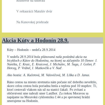
Rozhovor na slniečku
V reštaurácii Matulúv dvúr
Na Kunovskej priehrade
Akcia Kúty a Hodonín 28.9.
Kúty – Hodonín – nedeľa 28.9.2014
V nedeľu 28.9.2014 bola plánovaná naša posledná akcia na
bicykloch z Kútov do Hodonína, na ktorej sa zúčastnilo 10 členov: I.
Naništa, Ľ. Kraic, E. Kraicová, J. Michalec, M. Šuga, J. Golier, P.
Herceg, P. Vrábel, I. Matkovčík a V. Naď.
Ako hostia: A. Kučerová, M. Valovičová, M. Líška a D. Janus.
Ráno cestou na miesto stretnutia nám počasie nič dobrého neveštilo,
skoro celou cestou bola poriadna hmla a teplota pod 10 stupňov. Tí,
ktorí cestovali vlakom nás už na stanici čakali. Po zvítaní a
občerstvení sme nabrali smer Lanžhot. Za riekou Moravou sa
napájame na Moravskú cyklostezku č.44 a po spevnenej hrádzi
smerujeme na Hodonín.