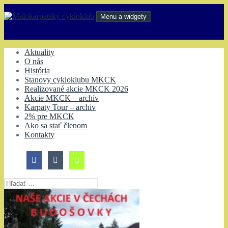
Preskočiť
na
Menu a widgety
obsah
Malokarpatský cykloklub
Aktuality
O nás
História
Stanovy cykloklubu MKCK
Realizované akcie MKCK 2026
Akcie MKCK – archív
Karpaty Tour – archiv
2% pre MKCK
Ako sa stať členom
Kontakty
Hľadať: