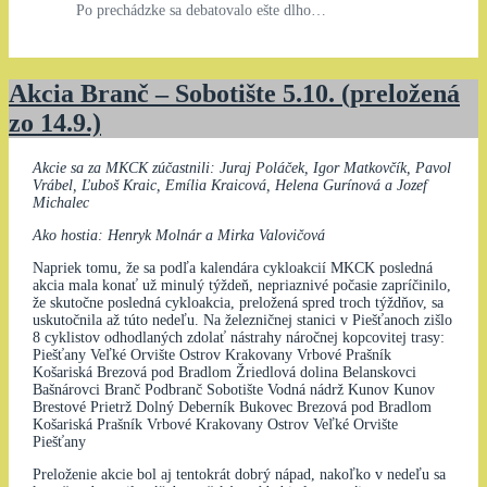
Po prechádzke sa debatovalo ešte dlho…
Akcia Branč – Sobotište 5.10. (preložená
zo 14.9.)
Akcie sa za MKCK zúčastnili: Juraj Poláček, Igor Matkovčík, Pavol
Vrábel, Ľuboš Kraic, Emília Kraicová, Helena Gurínová a Jozef
Michalec
Ako hostia: Henryk Molnár a Mirka Valovičová
Napriek tomu, že sa podľa kalendára cykloakcií MKCK posledná
akcia mala konať už minulý týždeň, nepriaznivé počasie zapríčinilo,
že skutočne posledná cykloakcia, preložená spred troch týždňov, sa
uskutočnila až túto nedeľu. Na železničnej stanici v Piešťanoch zišlo
8 cyklistov odhodlaných zdolať nástrahy náročnej kopcovitej trasy:
Piešťany Veľké Orvište Ostrov Krakovany Vrbové Prašník
Košariská Brezová pod Bradlom Žriedlová dolina Belanskovci
Bašnárovci Branč Podbranč Sobotište Vodná nádrž Kunov Kunov
Brestové Prietrž Dolný Deberník Bukovec Brezová pod Bradlom
Košariská Prašník Vrbové Krakovany Ostrov Veľké Orvište
Piešťany
Preloženie akcie bol aj tentokrát dobrý nápad, nakoľko v nedeľu sa