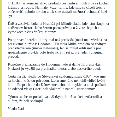
O 11.00h sa konečne slnko predralo cez hmlu a mohli sme sa kochať
krásnou prírodou. Na malej kozej farme, kde sme sa chceli trochu
občerstviť, nebolo nikoho a tak sme nemali možnosť ochutnať kozí
syr.
Ďalšia zastávka bola na Hradišti pri Mikulčiciach, kde nám skupinka
nadšencov historického šermu porozprávala o živote, bojoch a
výrobkoch z čias Veľkej Moravy.
Po opravení defektu, ktorý mal náš predseda (musí mať všetko), sa
presúvame bližšie k Hodoninu. Tu mala Milka problém so zadným
prehadzovačom (únava materiálu), ten sa musel odstrániť a pre
spojazdnenie bicykla bolo treba skrátiť reťaz pre jeden fungujúci
prevod.
Konečne prichádzame do Hodonína, kde si dáme 1h prestávku.
Niektorí ju využili na prehliadku mesta, alebo neskorého obeda.
Cesta naspäť viedla po Slovenskej cyklomagistrále č.004, kde sme
sa kochali krásnou prírodou, ktorú sme ráno nemohli vidieť kvôli
hmle. Po príchode do Kútov sme nahodili bicykle na autá, počkali
na odchod vlaku (ktorí boli vlakom) a nabrali smer domov.
Týmto sa chcem poďakovať všetkým, ktorí sa akcie zúčastnili a
dúfam, že boli spokojní.
Vlado Naď