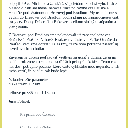
odpojil Jožko Michalec a ženská časť peletónu, ktorí si vybrali síce
o niečo dlhšiu ale menej náročné trasu po rovine cez Osuské a
Hradište pod Vrátnom do Brezovej pod Bradlom. My ostatní sme sa
vydali do Brezovej pod Bradlom podľa plánu po najnáročnejšej časti
trasy cez Dolný Deberník a Bukovec s celkom slušným stúpaním a
prevýšením.
Z Brezovej pod Bradlom sme pokračovali už zase spoločne cez
Košariská, Prašník, Vrbové, Krakovany, Ostrov a Veľké Orvište do
Piešťan, kam sme dorazili už za tmy, takže bolo potrebné nasadiť aj
osvetľovaciu techniku.
Záverom sa chcem poďakovať všetkým za účasť a dúfam, že sa na
budúci rok znova stretneme na ďalších pekných akciách. Tento rok
nás dosť potrápilo počasie, ktoré často cyklistike moc neprialo, a tak
treba veriť, že budúci rok bude lepší.
Nakoniec ešte parametre:
dĺžka trasy: 112 km
celkové prevýšenie: 1 162 m
Juraj Poláček
Pri priehrade Čerenec
Chvíľka odpočinku…