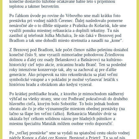
konečne dostavilo túžobne očakávané babie leto s príjemnou
teplotou a takmer bezvetrím.
Po ľahkom úvode po rovine do Vrbového sme mali krátku foto
prestávku pri vodnej nádrži Čerenec. Ďalej nasledovalo pomerne
nenáročné ale o to dlhšie stúpanie z Prašníka do Košarísk, kde sme
využili ponuku miestnej reštaurácia a doplnili tekutiny. Tu nás
zastihol aj telefonát Jožka Michalca, že nás čaká v Brezovej pod
Bradlom a tak sme dohodli miesto stretnutia a nasadli na „kone“.
Z Brezovej pod Bradlom, kde počet členov nášho peletónu dosiahol
konečné číslo 9, sme vyrazili mimoriadne pohodovou Žriedlovou
dolinou a ďalej cez osady Belanskovci a Bašnárovci na kultúrno-
historický cieľ tejto akcie, zrúcaninu hradu Branč. Ten sa posledné
roky intenzívne konzervuje tak, aby sa zachoval aj pre ďalšie
generácie. Ako príspevok na túto rekonštrukciu sa platí veľmi
symbolické vstupné a v pokladni je možné vyfasovať letáčik s
históriou hradu a obrázkom ako kedysi vyzeral.
Po krátkej prehliadke hradu, z ktorého je mimochodom nádherný
výhľad na všetky strany, sme cez Podbranč pokračovali do druhého
hlavného cieľa, ktorým bolo Sobotište. To bolo jednak bodom
obratu ale čo je ešte významnejšie miestom obednej prestávky (na
lačno sa šlape len veľmi ťažko). Reštaurácia Matulúv dvúr sa
ukázala byť celkom solídnou oázou pre hladných pútnikov a
miestnu špecialitu Matulák môžem osobne vrelo doporučiť.
Po „veľkej prestávke“ sme sa vydali na spiatočnú cestu okolo vodnej
nádrže Kunov a ďalej cez Kunov, Brestové a Prietrž. Tu sa od nás