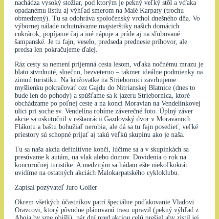
nachádza vysoký stožiar, pod ktorým je pekný veľký stôl a vďaka
opadanému lístiu aj výhľad smerom na Malé Karpaty (trochu
obmedzený). Tu sa odohráva spoločenský vrchol dnešného dňa. Vo
výbornej nálade ochutnávame majsterštiky našich domácich
cukrárok, popíjame čaj a iné nápoje a príde aj na sľubované
šampanské. Je tu fajn, veselo, predseda prednesie príhovor, ale
predsa len pokračujeme ďalej.
Ráz cesty sa nemení príjemná cesta lesom, vďaka nočnému mrazu je
blato stvrdnuté, slnečno, bezveterno – takmer ideálne podmienky na
zimnú turistiku. Na križovatke na Striebornici zavrhujeme
myšlienku pokračovať cez Gajdu do Nitrianskej Blatnice (dnes to
bude len do pohody) a spúšťame sa k jazeru Striebornica, ktoré
obchádzame po poľnej ceste a na konci Moravian na Vendelínkovej
ulici pri soche sv. Vendelína robíme záverečné foto. Úplný záver
akcie sa uskutočnil v reštaurácii Gazdovský dvor v Moravanoch.
Flákotu a baštu bohužiaľ nerobia, ale dá sa tu fajn posedieť, veľké
priestory sú schopné prijať aj takú veľkú skupinu ako je naša.
Tu sa naša akcia definitívne končí, lúčime sa a v skupinkách sa
presúvame k autám, na vlak alebo domov. Dovidenia o rok na
koncoročnej turistike. A medzitým sa hádam ešte niekoľkokrát
uvidíme na ostatných akciách Malokarpatského cykloklubu.
Zapísal pozývateľ Juro Golier
Okrem všetkých účastníkov patrí špeciálne poďakovanie Vladovi
Oravcovi, ktorý pôvodne plánovanú trasu upravil (pekný výhľad z
Ahoja by sme obišli), pár dní pred akciou celú prešiel aby zistil jej