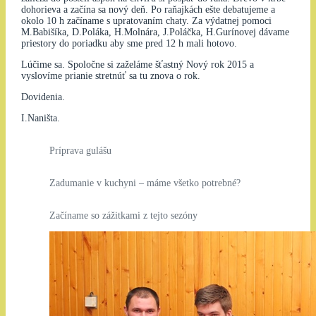
dohorieva a začína sa nový deň. Po raňajkách ešte debatujeme a
okolo 10 h začíname s upratovaním chaty. Za výdatnej pomoci
M.Babišíka, D.Poláka, H.Molnára, J.Poláčka, H.Gurínovej dávame
priestory do poriadku aby sme pred 12 h mali hotovo.
Lúčime sa. Spoločne si zaželáme šťastný Nový rok 2015 a
vyslovíme prianie stretnúť sa tu znova o rok.
Dovidenia.
I.Naništa.
Príprava gulášu
Zadumanie v kuchyni – máme všetko potrebné?
Začíname so zážitkami z tejto sezóny