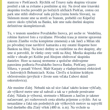
stanicou v Piešťanoch. Rýchlik od Trnavy našu skupinu výrazne
posilnil a tak sa zvítame a posilníme aj my. Na úvod sme trnavskú
skupinku trochu povodili po bočných uličkách Piešťan, cestou cez
park sme stihli obdivovať našu pýchu (ruinu hotela Slovan), na
Sklenom moste sme sa stretli so Stanom, prebehli cez Kúpeľný
ostrov okolo rybičiek na Banku, kde sme našu dnešnú skupinu
definitívne skompletizovali.
Tu, v tesnom susedstve Považského Inovca, pri soche sv. Vendelína,
robíme štartové foto a vyrážame. Pôvodná trasa je mierne upravená
(okrem Zlatého vrchu kompletne zmenená) a tak Janči a Milan idú
po pôvodnej trase navštíviť kamaráta a my ostatní šliapeme hore
Bankou na Ahoj. Na konci dediny sa rozdelíme na dve skupiny, aby
sme si potvrdili, že všetky cesty vedú na Ahoj. Menšia skupinka ešte
môže v ohrade pri Kolibe pod Ahojom obdivovať skupinku
danielov. Hore sa naozaj stretneme a spoločne obdivujeme
panorámu podhoria Považského Inovca Banku, Piešťany, jazero
Sĺňava, v pozadí Vrbové, Malé Karpaty a všadeprítomnú elektráreň
v Jaslovských Bohuniciach. Krása. Chvíľu si krátime krátkym
občerstvením (prvýkrát v živote som vďaka Ľubovi skúsil
oskorušovicu).
Ale musíme ďalej. Nebudú nás už síce čakať takéto krásne výhľady,
ale výškové metre sme už nabrali a tak sa v pohode presúvame
ďalej. Nálada je výborná, stretnutie s Milanom a Jančim je takmer
načasované, pri rozhovoroch cesta ubieha príjemne a rýchlo. Ani sa
nenazdáme a čaká nás posledných pár výškových metrov na najvyšší
bod dnešného dňa Zlatý vŕšok (480 m. n.m). Na vrchole sa