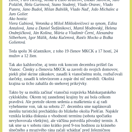
Poláček, Hela Gurinová, Stano Studený, Vlado Oravec, Vlado
Putera, Jano Budoš, Milan Babišík, Vlado Naď, Jožo Michalec a
Juro Golier.
Ako hostia:
Viera Gubiová, Veronika a Miloš Miklošovičovci so synom, Edita
Antalová, Jana a Daniel Štefánikovci, Maroš Modrovský, Helena
Ondrejičková, Ján Košina, Mária a Vladimír Černí, Alexandra
Silberhorn, Igor Málik, Anka Kučerová, Rasťo Mocko a Božka
Golierová.
Teda spolu 36 účastníkov, z toho 19 členov MKCK a 17 hostí, 24
mužov a 12 žien.
Tak ako každoročne, aj tento rok koncom decembra prišiel čas
Vianoc. Členky a členovia MKCK sa zavreli do svojich domovov,
piekli plné skrine zákuskov, zasadli k vianočnému stolu, rozbaľovali
darčeky, zasadli k televízorom a zopár dní nič nerobili. Okolitá
krajina sa ticho zahalila do snehovej prikrývky.
Takto by sa mohla začínať vianočná rozprávka Malokarpatského
cykloklubu. Okrem tej zasneženej krajiny by asi bola celkom
pravdivá. Ale pretože okrem sedenia a maškrtenia si aj radi
vybehneme von, tak na sobotu 27. decembra sme naplánovali
menšiu turistickú prechádzku do blízkeho okolia Piešťan. Najskôr
vznikla krátka diskusia o vhodnosti termínu (sobota spočiatku
nevyhovovala všetkým), ale väčšina potvrdila pôvodný termín. A
tak sme sa v sobotu ráno krátko pred 9-tou hodinou za krásneho
slnečného a mrazivého rána začali schádzať pred železničnou