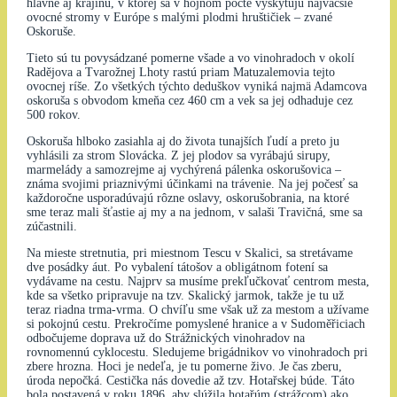
hlavne aj krajinu, v ktorej sa v hojnom počte vyskytujú najväčšie
ovocné stromy v Európe s malými plodmi hruštičiek – zvané
Oskoruše.
Tieto sú tu povysádzané pomerne všade a vo vinohradoch v okolí
Radějova a Tvarožnej Lhoty rastú priam Matuzalemovia tejto
ovocnej ríše. Zo všetkých týchto deduškov vyniká najmä Adamcova
oskoruša s obvodom kmeňa cez 460 cm a vek sa jej odhaduje cez
500 rokov.
Oskoruša hlboko zasiahla aj do života tunajších ľudí a preto ju
vyhlásili za strom Slovácka. Z jej plodov sa vyrábajú sirupy,
marmelády a samozrejme aj vychýrená pálenka oskorušovica –
známa svojimi priaznivými účinkami na trávenie. Na jej počesť sa
každoročne usporadúvajú rôzne oslavy, oskorušobrania, na ktoré
sme teraz mali šťastie aj my a na jednom, v salaši Travičná, sme sa
zúčastnili.
Na mieste stretnutia, pri miestnom Tescu v Skalici, sa stretávame
dve posádky áut. Po vybalení tátošov a obligátnom fotení sa
vydávame na cestu. Najprv sa musíme prekľučkovať centrom mesta,
kde sa všetko pripravuje na tzv. Skalický jarmok, takže je tu už
teraz riadna trma-vrma. O chvíľu sme však už za mestom a užívame
si pokojnú cestu. Prekročíme pomyslené hranice a v Sudoměřiciach
odbočujeme doprava už do Strážnických vinohradov na
rovnomennú cyklocestu. Sledujeme brigádnikov vo vinohradoch pri
zbere hrozna. Hoci je nedeľa, je tu pomerne živo. Je čas zberu,
úroda nepočká. Cestička nás dovedie až tzv. Hotařskej búde. Táto
bola postavená v roku 1896, aby slúžila hotařúm (strážcom) ako