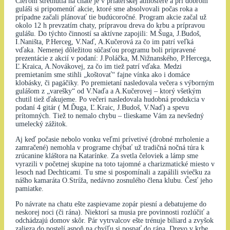
Cieľom stretnutia na chate je v priateľskej atmosfére a pri dobrom
guláši si pripomenúť akcie, ktoré sme absolvovali počas roka a
prípadne začali plánovať tie budúcoročné. Program akcie začal už
okolo 12 h prevzatím chaty, prípravou dreva do krbu a prípravou
gulášu. Do týchto činností sa aktívne zapojili: M.Šuga, J.Budoš,
I.Naništa, P.Herceg, V.Naď, A.Kučerová za čo im patrí veľká
vďaka. Nemenej dôležitou súčasťou programu boli pripravené
prezentácie z akcií v podaní: J.Poláčka, M.Nižnanského, P.Hercega,
Ľ.Kraica, A.Novákovej, za čo im tiež patrí vďaka. Medzi
premietaním sme stihli „koštovať“ fajne vínka ako i domáce
klobásky, či pagáčiky. Po premietaní nasledovala večera s výborným
gulášom z „varešky“ od V.Naďa a A.Kučerovej – ktorý všetkým
chutil tiež ďakujeme. Po večeri nasledovala hudobná produkcia v
podaní 4 gitár ( M.Ďuga, Ľ.Kraic, J.Budoš, V.Naď) a spevu
prítomných. Tiež to nemalo chybu – tlieskame Vám za nevšedný
umelecký zážitok.
Aj keď počasie nebolo vonku veľmi prívetivé (drobné mrholenie a
zamračené) nemohla v programe chýbať už tradičná nočná túra k
zrúcanine kláštora na Katarínke. Za svetla čeloviek a lámp sme
vyrazili v početnej skupine na toto tajomné a charizmatické miesto v
lesoch nad Dechticami. Tu sme si pospomínali a zapálili sviečku za
nášho kamaráta O.Stríža, nedávno zosnulého člena klubu. Česť jeho
pamiatke.
Po návrate na chatu ešte zaspievame zopár piesní a debatujeme do
neskorej noci (či rána). Niektorí sa musia pre povinnosti rozlúčiť a
odchádzajú domov skôr. Pár vytrvalcov ešte trénuje biliard a zvyšok
zalieza do postelí aspoň na chvíľu si pospať do rána. Drevo v krbe