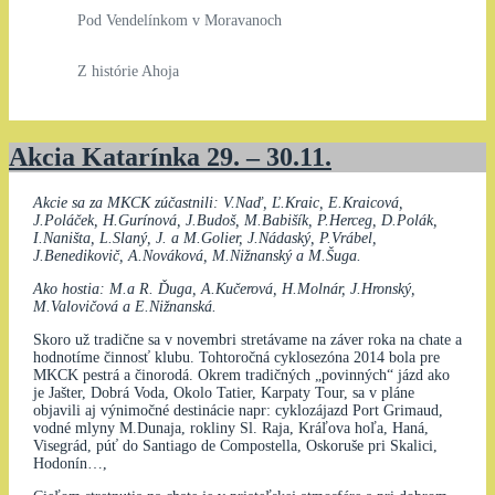
Pod Vendelínkom v Moravanoch
Z histórie Ahoja
Akcia Katarínka 29. – 30.11.
Akcie sa za MKCK zúčastnili: V.Naď, Ľ.Kraic, E.Kraicová,
J.Poláček, H.Gurínová, J.Budoš, M.Babišík, P.Herceg, D.Polák,
I.Naništa, L.Slaný, J. a M.Golier, J.Nádaský, P.Vrábel,
J.Benedikovič, A.Nováková, M.Nižnanský a M.Šuga.
Ako hostia: M.a R. Ďuga, A.Kučerová, H.Molnár, J.Hronský,
M.Valovičová a E.Nižnanská.
Skoro už tradične sa v novembri stretávame na záver roka na chate a
hodnotíme činnosť klubu. Tohtoročná cyklosezóna 2014 bola pre
MKCK pestrá a činorodá. Okrem tradičných „povinných“ jázd ako
je Jašter, Dobrá Voda, Okolo Tatier, Karpaty Tour, sa v pláne
objavili aj výnimočné destinácie napr: cyklozájazd Port Grimaud,
vodné mlyny M.Dunaja, rokliny Sl. Raja, Kráľova hoľa, Haná,
Visegrád, púť do Santiago de Compostella, Oskoruše pri Skalici,
Hodonín…,