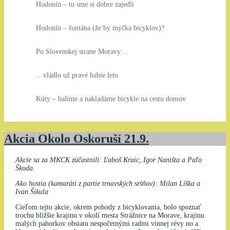
Hodonín – tu sme si dobre zajedli
Hodonín – fontána (že by myčka bicyklov)?
Po Slovenskej strane Moravy…
…vládlo už pravé babie leto
Kúty – balíme a nakladáme bicykle na cestu domov
Akcia Okolo Oskoruší 21.9.
Akcie sa za MKCK zúčastnili: Ľuboš Kraic, Igor Naništa a Paľo
Škoda.
Ako hostia (kamaráti z partie trnavských sršňov): Milan Líška a
Ivan Šikula
Cieľom tejto akcie, okrem pohody z bicyklovania, bolo spoznať
trochu bližšie krajinu v okolí mesta Strážnice na Morave, krajinu
malých pahorkov obsiatu nespočetnými radmi vinnej révy no a