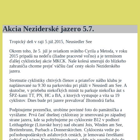
Akcia Neziderské jazero 5.7.
Tropický deň v raji 5.júl.2015, Neusiedler See
Okrem toho, že 5. júl je sviatkom svätého Cyrila a Metoda, v roku
2015 pripadá na nedeľu (žiadne pracovné voľno) a je termínom
ďalšej cyklistickej akcie MKCK. Naše kolesá smerujú do blízkeho
zahraničia chceme prejsť väčšiu časť cesty okolo Neziderského
jazera.
Stretnutie cyklistiky chtivých členov a priateľov nášho klubu je
naplánované na 9:30 na parkovisku pri pláži v Neusiedl am See. A
skutočne, v priebehu niekoľkých minút tu parkuje niekoľko áut s
ŠPZ-kami TT, PN, HC a BA, z ktorých vystupuje a víta sa 19
cyklistov. Dnes bude pri jazere prevažovať žltomodrá farba.
Podpisujeme prezenčku, urobíme povinné foto do pamätníčka a
vyrážame. Prvá časť dnešnej cyklotrasy je smerovaná po západnej
strane jazera, kde sa pohybujeme po cykloceste B12 v podhorí
Leithagebirge (Litavské hory) nad obcami Jois, Winden am See,
Breitenbrunn, Purbach a Donnerskirchen. Cyklocesta vedie po
poľnohospodárskych asfaltových cestách, je lemovaná čerešňami
(odtiaľ má názov Kirschblütenradweg), vždy nás zavedie dole do