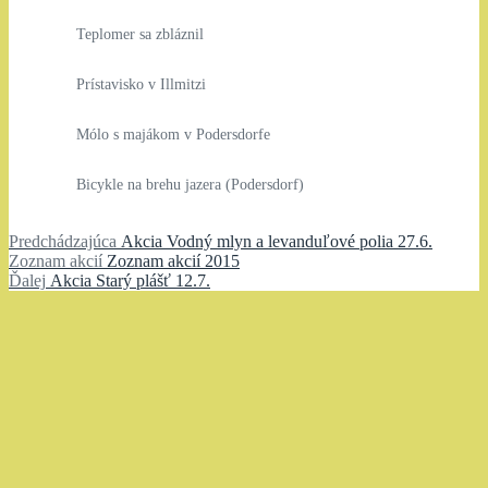
Teplomer sa zbláznil
Prístavisko v Illmitzi
Mólo s majákom v Podersdorfe
Bicykle na brehu jazera (Podersdorf)
Navigácia
Predchádzajúci
Predchádzajúca
Akcia Vodný mlyn a levanduľové polia 27.6.
Zoznam
článok:
Zoznam akcií
Zoznam akcií 2015
v
Ďalší
akcií:
Ďalej
Akcia Starý plášť 12.7.
článku
článok: