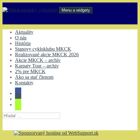
Preskočiť
na
Menu a widgety
obsah
Malokarpatský cykloklub
Aktuality
O nás
História
Stanovy cykloklubu MKCK
Realizované akcie MKCK 2026
Akcie MKCK – archív
Karpaty Tour – archiv
2% pre MKCK
Ako sa stať členom
Kontakty
Hľadať: