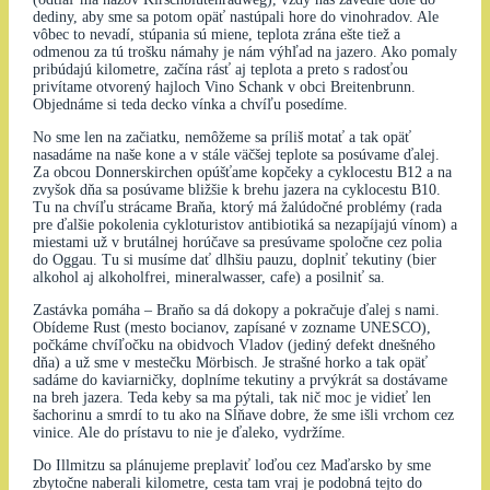
dediny, aby sme sa potom opäť nastúpali hore do vinohradov. Ale
vôbec to nevadí, stúpania sú miene, teplota zrána ešte tiež a
odmenou za tú trošku námahy je nám výhľad na jazero. Ako pomaly
pribúdajú kilometre, začína rásť aj teplota a preto s radosťou
privítame otvorený hajloch Vino Schank v obci Breitenbrunn.
Objednáme si teda decko vínka a chvíľu posedíme.
No sme len na začiatku, nemôžeme sa príliš motať a tak opäť
nasadáme na naše kone a v stále väčšej teplote sa posúvame ďalej.
Za obcou Donnerskirchen opúšťame kopčeky a cyklocestu B12 a na
zvyšok dňa sa posúvame bližšie k brehu jazera na cyklocestu B10.
Tu na chvíľu strácame Braňa, ktorý má žalúdočné problémy (rada
pre ďalšie pokolenia cykloturistov antibiotiká sa nezapíjajú vínom) a
miestami už v brutálnej horúčave sa presúvame spoločne cez polia
do Oggau. Tu si musíme dať dlhšiu pauzu, doplniť tekutiny (bier
alkohol aj alkoholfrei, mineralwasser, cafe) a posilniť sa.
Zastávka pomáha – Braňo sa dá dokopy a pokračuje ďalej s nami.
Obídeme Rust (mesto bocianov, zapísané v zozname UNESCO),
počkáme chvíľočku na obidvoch Vladov (jediný defekt dnešného
dňa) a už sme v mestečku Mörbisch. Je strašné horko a tak opäť
sadáme do kaviarničky, doplníme tekutiny a prvýkrát sa dostávame
na breh jazera. Teda keby sa ma pýtali, tak nič moc je vidieť len
šachorinu a smrdí to tu ako na Sĺňave dobre, že sme išli vrchom cez
vinice. Ale do prístavu to nie je ďaleko, vydržíme.
Do Illmitzu sa plánujeme preplaviť loďou cez Maďarsko by sme
zbytočne naberali kilometre, cesta tam vraj je podobná tejto do