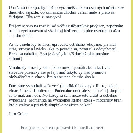
U mňa sú tieto pocity možno výraznejšie ako u ostatných účastníkov
dnešného zájazdu, do zahraničia chodím veľmi málo a preto sa
čudujem. Ešte som si nezvykol.
Pri jazere som na rozdiel od väčšiny účastníkov prvý raz, nepoznám
to tu a vychutnávam si všetko aj keď veci si úplne uvedomím až o
1-2 dni doma.
Aj tie vinohrady sú akési upravené, ostrihané, okopané, pri nich
ruže, stromy a lavičky láka to posadiť sa, pozerať a oddychovať.
Prečo sa naháňať, času je dosť (ale náš dnešný plán musíme
stihnúť).
Vinohrady u nás by sme takéto miesta použili ako lukratívne
stavebné pozemky nie je fajn mať takýto výhľad priamo z
obývačky? Ale víno v Breitenbrunne chutilo skvele.
Dnes sme vynechali veľa vecí (napríklad bociany v Ruste, peknú
vináreň medzi Illmitzom a Podersdorfom), ale v tak veľkej skupine
sa to inak ani nedá. No každý sa sem môže ešte vrátiť a dobehnúť
vynechané. Momentka na východnej strane jazera – močaristý breh,
kŕdle vtákov a pri nich skupinka pasúcich sa koní.
Juro Golier
Pred jazdou sa treba pripraviť (Neusiedl am See)