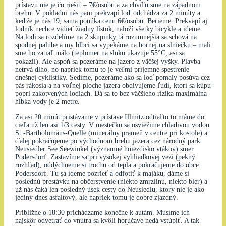
prístavu nie je čo riešiť – 7€/osobu a za chvíľu sme na západnom
brehu. V pokladni nás pani prekvapí loď odchádza za 2 minúty a
keďže je nás 19, sama ponúka cenu 6€/osobu. Berieme. Prekvapí aj
lodník nechce vidieť žiadny lístok, naloží všetky bicykle a ideme.
Na lodi sa rozdelíme na 2 skupinky tá rozumnejšia sa schová na
spodnej palube a my blbci sa vypekáme na hornej na slniečku – mali
sme ho zatiaľ málo (teplomer na slnku ukazuje 55°C, asi sa
pokazil). Ale aspoň sa pozeráme na jazero z väčšej výšky. Plavba
netrvá dlho, no napriek tomu to je veľmi príjemné spestrenie
dnešnej cyklistiky. Sedíme, pozeráme ako sa loď pomaly posúva cez
pás rákosia a na voľnej ploche jazera obdivujeme ľudí, ktorí sa kúpu
popri zakotvených lodiach. Dá sa to bez väčšieho rizika maximálna
hĺbka vody je 2 metre.
Za asi 20 minút pristávame v prístave Illmitz odtiaľto to máme do
cieľa už len asi 1/3 cesty. V mestečku sa osviežime chladivou vodou
St.-Bartholomäus-Quelle (minerálny prameň v centre pri kostole) a
ďalej pokračujeme po východnom brehu jazera cez národný park
Neusiedler See Seewinkel (významné hniezdisko vtákov) smer
Podersdorf. Zastavíme sa pri vysokej vyhliadkovej veži (pekný
rozhľad), oddýchneme si trochu od tepla a pokračujeme do obce
Podersdorf. Tu sa ideme pozrieť a odfotiť k majáku, dáme si
poslednú prestávku na občerstvenie (niekto zmrzlinu, niekto bier) a
už nás čaká len posledný úsek cesty do Neusiedlu, ktorý nie je ako
jediný dnes asfaltový, ale napriek tomu je dobre zjazdný.
Približne o 18:30 prichádzame konečne k autám. Musíme ich
najskôr odvetrať do vnútra sa kvôli horúčave nedá vstúpiť. A tak