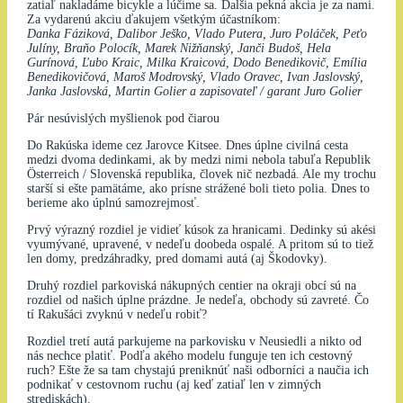
zatiaľ nakladáme bicykle a lúčime sa. Ďalšia pekná akcia je za nami.
Za vydarenú akciu ďakujem všetkým účastníkom:
Danka Fáziková, Dalibor Ješko, Vlado Putera, Juro Poláček, Peťo
Julíny, Braňo Polocík, Marek Nižňanský, Janči Budoš, Hela
Gurínová, Ľubo Kraic, Milka Kraicová, Dodo Benedikovič, Emília
Benedikovičová, Maroš Modrovský, Vlado Oravec, Ivan Jaslovský,
Janka Jaslovská, Martin Golier a zapisovateľ / garant Juro Golier
Pár nesúvislých myšlienok pod čiarou
Do Rakúska ideme cez Jarovce Kitsee. Dnes úplne civilná cesta
medzi dvoma dedinkami, ak by medzi nimi nebola tabuľa Republik
Österreich / Slovenská republika, človek nič nezbadá. Ale my trochu
starší si ešte pamätáme, ako prísne strážené boli tieto polia. Dnes to
berieme ako úplnú samozrejmosť.
Prvý výrazný rozdiel je vidieť kúsok za hranicami. Dedinky sú akési
vyumývané, upravené, v nedeľu doobeda ospalé. A pritom sú to tiež
len domy, predzáhradky, pred domami autá (aj Škodovky).
Druhý rozdiel parkoviská nákupných centier na okraji obcí sú na
rozdiel od našich úplne prázdne. Je nedeľa, obchody sú zavreté. Čo
tí Rakušáci zvyknú v nedeľu robiť?
Rozdiel tretí autá parkujeme na parkovisku v Neusiedli a nikto od
nás nechce platiť. Podľa akého modelu funguje ten ich cestovný
ruch? Ešte že sa tam chystajú preniknúť naši odborníci a naučia ich
podnikať v cestovnom ruchu (aj keď zatiaľ len v zimných
strediskách).