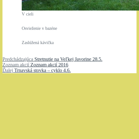
V cieli
Osvieženie v bazéne
Zaslúžená kávička
Navigácia
Predchádzajúci
Predchádzajúca
Stretnutie na Veľkej Javorine 28.5.
Zoznam
článok:
Zoznam akcií
Zoznam akcií 2016
v
Ďalší
akcií:
Ďalej
Trnavská stovka – cyklo 4.6.
článku
článok: