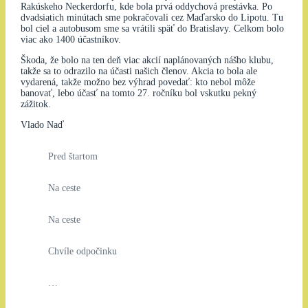
Rakúskeho Neckerdorfu, kde bola prvá oddychová prestávka. Po
dvadsiatich minútach sme pokračovali cez Maďarsko do Lipotu. Tu
bol ciel a autobusom sme sa vrátili späť do Bratislavy. Celkom bolo
viac ako 1400 účastníkov.
Škoda, že bolo na ten deň viac akcií naplánovaných nášho klubu,
takže sa to odrazilo na účasti našich členov. Akcia to bola ale
vydarená, takže možno bez výhrad povedať: kto nebol môže
banovať, lebo účasť na tomto 27. ročníku bol vskutku pekný
zážitok.
Vlado Naď
Pred štartom
Na ceste
Na ceste
Chvíle odpočinku
…