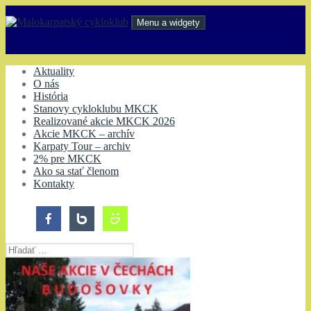
Preskočiť
na
Menu a widgety
obsah
Malokarpatský cykloklub
Aktuality
O nás
História
Stanovy cykloklubu MKCK
Realizované akcie MKCK 2026
Akcie MKCK – archív
Karpaty Tour – archiv
2% pre MKCK
Ako sa stať členom
Kontakty
Hľadať: