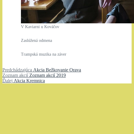
V Kaviarni u Kováčov
Zaslúžená odmena
Trampská muzika na záver
Navigácia
Predchádzajúci
Predchádzajúca
Akcia Bežkovanie Orava
Zoznam
článok:
Zoznam akcií
Zoznam akcií 2019
v
Ďalší
akcií:
Ďalej
Akcia Kremnica
článku
článok: