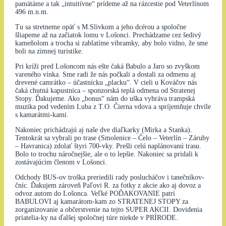
pamätáme a tak „intuitívne“ prídeme až na rázcestie pod Veterlínom
496 m.n.m.
Tu sa stretneme opäť s M.Slivkom a jeho dcérou a spoločne
šliapeme až na začiatok lomu v Lošonci. Prechádzame cez šedivý
kameňolom a trocha si zablatíme vibramky, aby bolo vidno, že sme
boli na zimnej turistike.
Pri kríži pred Lošoncom nás ešte čaká Babulo a Jaro so zvyškom
vareného vínka. Sme radi že nás počkali a dostali za odmenu aj
drevené camrátko – účastnícku „placku“. V cieli u Kováčov nás
čaká chutná kapustnica – sponzorská teplá odmena od Stratenej
Stopy. Ďakujeme. Ako „bonus“ nám do uška vyhráva trampská
muzika pod vedením Luba z T.O. Čierna vdova a spríjemňuje chvíle
s kamarátmi-kami.
Nakoniec prichádzajú aj naše dve diaľkarky (Mirka a Stanka).
Tentokrát sa vybrali po trase (Smolenice – Čelo – Veterlín – Záruby
– Havranica) zdolať štyri 700-vky. Prešli celú naplánovanú trasu.
Bolo to trochu náročnejšie, ale o to lepšie. Nakoniec sa pridali k
zostávajúcim členom v Lošonci.
Odchody BUS-ov troška preriedili rady poslucháčov i tanečníkov-
čníc. Ďakujem zároveň Paľovi R. za fotky z akcie ako aj dovoz a
odvoz autom do Lošonca. Veľké POĎAKOVANIE patrí
BABULOVI aj kamarátom-kam zo STRATENEJ STOPY za
zorganizovanie a občerstvenie na tejto SUPER AKCII. Dovidenia
priatelia-ky na ďalšej spoločnej túre niekde v PRÍRODE.