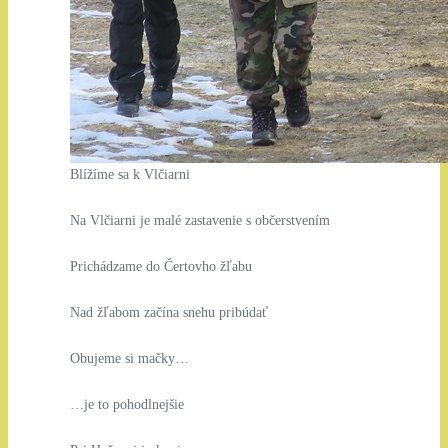
Blížíme sa k Vlčiarni
Na Vlčiarni je malé zastavenie s občerstvením
Prichádzame do Čertovho žľabu
Nad žľabom začína snehu pribúdať
Obujeme si mačky…
…je to pohodlnejšie