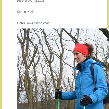
Pri Hačovej jaskyni
Sme na Čele
Dobrá káva padne vhod