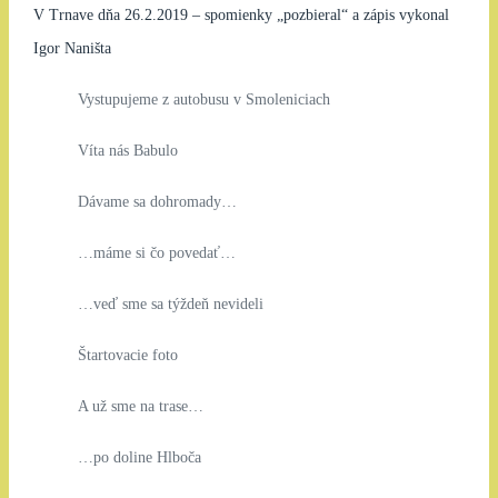
V Trnave dňa 26.2.2019 – spomienky „pozbieral“ a zápis vykonal
Igor Naništa
Vystupujeme z autobusu v Smoleniciach
Víta nás Babulo
Dávame sa dohromady…
…máme si čo povedať…
…veď sme sa týždeň nevideli
Štartovacie foto
A už sme na trase…
…po doline Hlboča