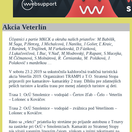
Akcia Veterlín
Účastníci z partie MKCK a okruhu našich priateľov: M.Babišík,
M.Šuga, P.Herceg, J.Michalcová, I.Naništa, J.Golier, Ľ.Kraic,
J.Baránek, V.Trajlínek, M.Farkašovská, D.Fáziková,
J.Lukačovičová, I.Buc, V.Naď, M.Modrovský, P.Rapant, S.Macejka,
M.Čičmanová, S.Molnárová, R. Černianska, M. Poláková, J.
Polakovič s manželkou …
V sobotu 23.2.2019 sa uskutočnila každoročná tradičná turistická
akcia Veterlín 2019. Organizátori TRAMPI z T.O. Stratená Stopa
pripravili pre kamarátov- kamarátky 2 trasy. Dlhšiu pre zdatnejších
peších turistov a kratšiu trasu pre menej zdatných turistov aj deti.
Trasa 1: OcÚ Smolenice – vodopád – Čertov žľab – Čelo – Veterlín
– Lošonec u Kováčov.
Trasa 2: OcÚ Smolenice – vodopád – zvážnica pod Veterlínom –
Lošonec u Kováčov.
Ráno sa „všetci“ priatelia-ky stretáme po príjazde autobusu z Trnavy
na zastávke pri OcÚ v Smoleniciach. Kamaráti zo Stratenej Stopy
nás vítajú vareným lipovým čajom, vínkom a inými tekutinami na