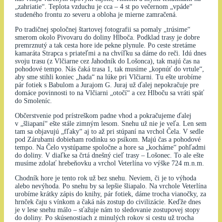
„zahriatie“. Teplota vzduchu je cca – 4 st po večernom „vpáde“
studeného frontu zo severu a obloha je mierne zamračená.
Po tradičnej spoločnej štartovej fotografii sa pomaly „trúsime“
smerom okolo Pivovaru do doliny Hlboča. Podklad trasy je dobre
premrznutý a tak cesta hore ide pekne plynule. Po ceste stretáme
kamaráta Strapca s priateľmi a na chvíľku sa dáme do reči. Idú dnes
svoju trasu (z Vlčiarne cez Jahodník do Lošonca), tak majú čas na
pohodové tempo. Nás čaká trasa 1, tak musíme „kopnúť do vrtule“,
aby sme stihli koniec „hada“ na lúke pri Vlčiarni. Tu ešte urobíme
pár fotiek s Babulom a Jurajom G. Juraj už ďalej nepokračuje pre
domáce povinnosti to na Vlčiarni „otočí“ a cez Hlboču sa vráti späť
do Smoleníc.
Občerstvenie pod prístreškom padne vhod a pokračujeme ďalej
v „šliapaní“ ešte stále zimným lesom. Snehu už nie je veľa. Len sem
tam sa objavujú „fľaky“ aj to až pri stúpaní na vrchol Čela. V sedle
pod Zárubami dobieham rodinku so psíkom. Majú čas a pohodové
tempo. Na Čelo vystúpame spoločne a hore sa „kocháme“ pohľadmi
do doliny. V diaľke sa črtá dnešný cieľ trasy – Lošonec. To ale ešte
musíme zdolať hrebeňovku a vrchol Veterlína vo výške 724 m.n.m.
Chodník hore je tento rok už bez snehu. Neviem, či je to výhoda
alebo nevýhoda. Po snehu by sa lepšie šliapalo. Na vrchole Veterlína
urobíme krátky zápis do knihy, pár fotiek, dáme trocha vianočky, za
hrnček čaju s vínkom a čaká nás zostup do civilizácie. Keďže dnes
je v lese snehu málo – sťažuje nám to sledovanie zostupovej stopy
do doliny. Po skúsenostiach z minulých rokov si cestu už trocha