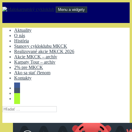
Preskočiť
na
Menu a widgety
obsah
Malokarpatský cykloklub
Aktuality
O nás
História
Stanovy cykloklubu MKCK
Realizované akcie MKCK 2026
Akcie MKCK – archív
Karpaty Tour – archiv
2% pre MKCK
Ako sa stať členom
Kontakty
Hľadať: