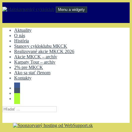
Preskočiť
na
Menu a widgety
obsah
Malokarpatský cykloklub
Aktuality
O nás
História
Stanovy cykloklubu MKCK
Realizované akcie MKCK 2026
Akcie MKCK – archív
Karpaty Tour – archiv
2% pre MKCK
Ako sa stať členom
Kontakty
Hľadať: