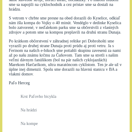
sme sa napojili na cyklochodník a cez prístav sme sa dostali na
hrádzu.
S vetrom v chrbte sme presne na obed dorazili do Kyselice, odkiaľ
nám išla kompa do Vojky o 40 minút. Vendéglo v dedinke Kyselica
bolo zatvorené, v neďalekom parku sme sa občerstvili z vlastných
zdrojov a potom sme sa kompou preplavili na druhú stranu Dunaja.
Po krátkom občerstvení v záhradnej reštike pri Dobrohošti sme
vyrazili po druhej strane Dunaja proti prúdu aj proti vetru. Ja s
Ferinom na našich e-bikoch sme potiahli skupinu zavesenú za nami
až po našu známu krčmu za Čuňovom. Tam sme sa stretli s našim
veľmi dávnym fanúšikom (bol na pár našich cyklojazdách)
Marekom Harčaríkom, ultra maratóncom cyklistom. Ten je ale už v
úplne inej dimenzii. Spolu sme dorazili na hlavnú stanicu v BA a
vlakmi domov.
Paľo Herceg
Krst Paľovho bicykla
Na hrádzi
Na kompe