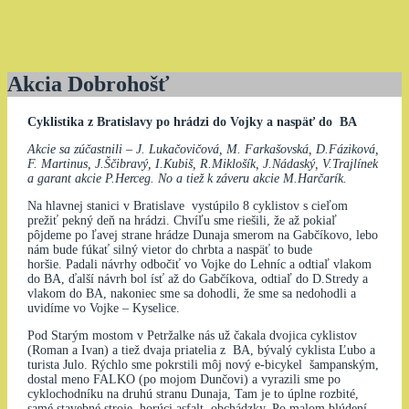
Akcia Dobrohošť
Cyklistika z Bratislavy po hrádzi do Vojky a naspäť do BA
Akcie sa zúčastnili – J. Lukačovičová, M. Farkašovská, D.Fáziková,
F. Martinus, J.Ščibravý, I.Kubiš, R.Miklošík, J.Nádaský, V.Trajlínek
a garant akcie P.Herceg. No a tiež k záveru akcie M.Harčarík.
Na hlavnej stanici v Bratislave vystúpilo 8 cyklistov s cieľom
prežiť pekný deň na hrádzi. Chvíľu sme riešili, že až pokiaľ
pôjdeme po ľavej strane hrádze Dunaja smerom na Gabčíkovo, lebo
nám bude fúkať silný vietor do chrbta a naspäť to bude
horšie. Padali návrhy odbočiť vo Vojke do Lehníc a odtiaľ vlakom
do BA, ďalší návrh bol ísť až do Gabčíkova, odtiaľ do D.Stredy a
vlakom do BA, nakoniec sme sa dohodli, že sme sa nedohodli a
uvidíme vo Vojke – Kyselice.
Pod Starým mostom v Petržalke nás už čakala dvojica cyklistov
(Roman a Ivan) a tiež dvaja priatelia z BA, bývalý cyklista Ľubo a
turista Julo. Rýchlo sme pokrstili môj nový e-bicykel šampanským,
dostal meno FALKO (po mojom Dunčovi) a vyrazili sme po
cyklochodníku na druhú stranu Dunaja, Tam je to úplne rozbité,
samé stavebné stroje, horúci asfalt, obchádzky. Po malom blúdení