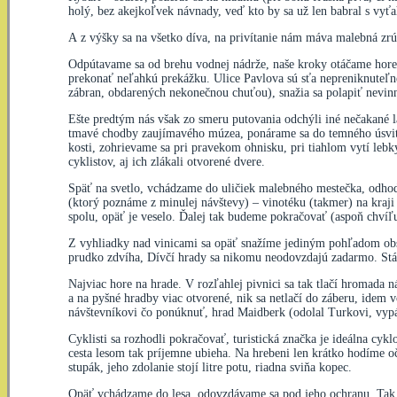
holý, bez akejkoľvek návnady, veď kto by sa už len babral s vyťa
A z výšky sa na všetko díva, na privítanie nám máva malebná zr
Odpútavame sa od brehu vodnej nádrže, naše kroky otáčame hore d
prekonať neľahkú prekážku. Ulice Pavlova sú sťa nepreniknuteľné
zábran, obdarených nekonečnou chuťou), snažia sa polapiť nevin
Ešte predtým nás však zo smeru putovania odchýli iné nečakané l
tmavé chodby zaujímavého múzea, ponárame sa do temného úsvitu
kosti, zohrievame sa pri pravekom ohnisku, pri tiahlom vytí le
cyklistov, aj ich zlákali otvorené dvere.
Späť na svetlo, vchádzame do uličiek malebného mestečka, odhod
(ktorý poznáme z minulej návštevy) – vinotéku (takmer) na kraji
spolu, opäť je veselo. Ďalej tak budeme pokračovať (aspoň chvíľu)
Z vyhliadky nad vinicami sa opäť snažíme jediným pohľadom obsi
prudko zdvíha, Dívčí hrady sa nikomu neodovzdajú zadarmo. Stále 
Najviac hore na hrade. V rozľahlej pivnici sa tak tlačí hromada 
a na pyšné hradby viac otvorené, nik sa netlačí do záberu, idem 
návštevníkovi čo ponúknuť, hrad Maidberk (odolal Turkovi, vypál
Cyklisti sa rozhodli pokračovať, turistická značka je ideálna cyk
cesta lesom tak príjemne ubieha. Na hrebeni len krátko hodíme o
stupák, jeho zdolanie stojí litre potu, riadna sviňa kopec.
Opäť vchádzame do lesa, odovzdávame sa pod jeho ochranu. Tak a