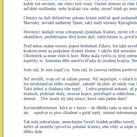
každý bol nevinný, nie všetci boli vinní. Osobní démoni sú však 
neľahké myšlienky, nohy kráčajú viac stuha, myseľ blúdi po temn
Chmáry na duši definitívne zaženie krásny pohľad spod mohutného
Martinky, nevidel nádherný Špunt, taký malý miestny Kjeragbolt
Horolezci skúšajú svoje schopnosti (pokúšajú šťastie), turisti ic
okamžikov, poobdivujme divú krásu skál, oddýchnime si, povoľme 
Pred sebou máme traverz popod hrebeňom Pálavy, len takú nevyh
krokom mení na prekrásny drobný klenot, v takýto deň nemožno za
Chodníček sa tesne vinie k hore. Biela skala vytŕča zo sýtej ze
kapličky sv. Antonína dlhé stáročia hľadia do úrodnej krajiny. N
Som rád, že som (opäť) tu. Som rád, že (znova) môžem navštíviť 
Nič nevidíš, tvoje oči sú zaliate potom. Nič nepočuješ, v ušiach ti
len neodolateľnú túžbu zosadnúť, zahodiť bicykel, už nikdy viac 
Takú dobrú si (hádam) ešte nepil… Ledva prepletáš nohami, už pot
hradoch, prekliate skaly, otravné kopce, potrebuješ si oddýchnuť,
donesú… Dve strany tej istej mince, ktorá nám padne dnes?
Kaviareň&múzeum kávy je v kurze – do dlhého radu sa stavať n
ale… aspoň je to pivo chladené a guláš teplý, ostatné nekomentuj
Tak teda pokračujme, nenechajme Sirotčí hrádek pridlho osirelý, 
šoféri už nemôžu (priveľmi pokúšať šťastie), ešte vždy sa nájde
hĺbky duše.