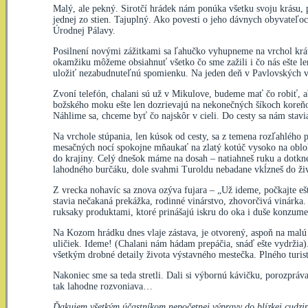
Malý, ale pekný. Sirotčí hrádek nám ponúka všetku svoju krásu, p
jednej zo stien. Tajuplný. Ako povesti o jeho dávnych obyvateľo
Úrodnej Pálavy.
Posilnení novými zážitkami sa ľahučko vyhupneme na vrchol krátk
okamžiku môžeme obsiahnuť všetko čo sme zažili i čo nás ešte len
uložiť nezabudnuteľnú spomienku. Na jeden deň v Pavlovských 
Zvoní telefón, chalani sú už v Mikulove, budeme mať čo robiť, 
božského moku ešte len dozrievajú na nekonečných šíkoch koreňov u
Náhlime sa, chceme byť čo najskôr v cieli. Do cesty sa nám stavia
Na vrchole stúpania, len kúsok od cesty, sa z temena rozľahlého 
mesačných nocí spokojne mňaukať na zlatý kotúč vysoko na oblohe,
do krajiny. Celý dnešok máme na dosah – natiahneš ruku a dotk
lahodného burčáku, dole svahmi Turoldu nebadane vkĺzneš do živ
Z vrecka nohavíc sa znova ozýva fujara – „Už ideme, počkajte e
stavia nečakaná prekážka, rodinné vinárstvo, zhovorčivá vinárka. 
ruksaky produktami, ktoré prinášajú iskru do oka i duše konzum
Na Kozom hrádku dnes vlaje zástava, je otvorený, aspoň na malú
uličiek. Ideme! (Chalani nám hádam prepáčia, snáď ešte vydržia
všetkým drobné detaily života výstavného mestečka. Plného turi
Nakoniec sme sa teda stretli. Dali si výbornú kávičku, porozpráv
tak lahodne rozvoniava…
Ďakujem všetkým účastníkom nepočetnej výpravy do blízkej cudzi