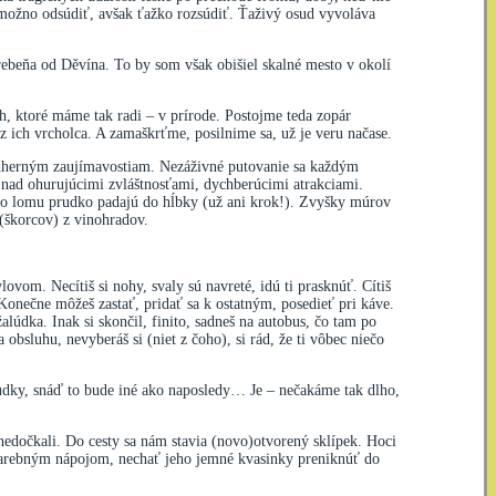
o možno odsúdiť, avšak ťažko rozsúdiť. Ťaživý osud vyvoláva
rebeňa od Děvína. To by som však obišiel skalné mesto v okolí
ach, ktoré máme tak radi – v prírode. Postojme teda zopár
 ich vrcholca. A zamaškrťme, posilnime sa, už je veru načase.
ádherným zaujímavostiam. Nezáživné putovanie sa každým
í nad ohurujúcimi zvláštnosťami, dychberúcimi atrakciami.
rého lomu prudko padajú do hĺbky (už ani krok!). Zvyšky múrov
 (škorcov) z vinohradov.
vlovom. Necítiš si nohy, svaly sú navreté, idú ti prasknúť. Cítiš
 Konečne môžeš zastať, pridať sa k ostatným, posedieť pri káve.
lúdka. Inak si skončil, finito, sadneš na autobus, čo tam po
obsluhu, nevyberáš si (niet z čoho), si rád, že ti vôbec niečo
dky, snáď to bude iné ako naposledy… Je – nečakáme tak dlho,
 nedočkali. Do cesty sa nám stavia (novo)otvorený sklípek. Hoci
nofarebným nápojom, nechať jeho jemné kvasinky preniknúť do