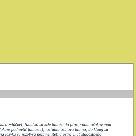
vzduch zvláčnel, ľahučko sa kĺže hlboko do pľúc, vonia očakávanou
káže podnietiť fantáziu), rozľahlá azúrová hlbina, do ktorej sa
, na jazyku sa rozplýva nezameniteľná ostrá chuť sladostného