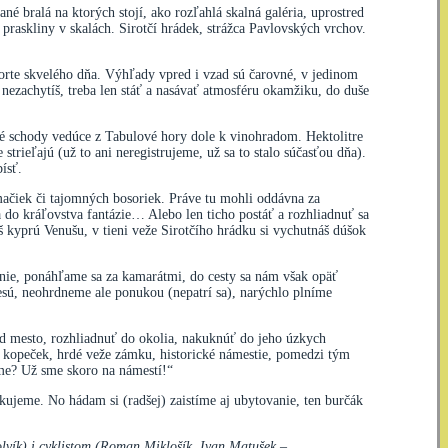
é bralá na ktorých stojí, ako rozľahlá skalná galéria, uprostred
raskliny v skalách. Sirotčí hrádek, strážca Pavlovských vrchov.
torte skvelého dňa. Výhľady vpred i vzad sú čarovné, v jedinom
nezachytíš, treba len stáť a nasávať atmosféru okamžiku, do duše
né schody vedúce z Tabulové hory dole k vinohradom. Hektolitre
trieľajú (už to ani neregistrujeme, už sa to stalo súčasťou dňa).
ísť.
 mačiek či tajomných bosoriek. Práve tu mohli oddávna za
a do kráľovstva fantázie… Alebo len ticho postáť a rozhliadnuť sa
kyprú Venušu, v tieni veže Sirotčího hrádku si vychutnáš dúšok
nie, ponáhľame sa za kamarátmi, do cesty sa nám však opäť
znesú, neohrdneme ale ponukou (nepatrí sa), narýchlo plníme
ad mesto, rozhliadnuť do okolia, nakuknúť do jeho úzkych
 kopeček, hrdé veže zámku, historické námestie, pomedzi tým
eme? Už sme skoro na námestí!“
akujeme. No hádam si (radšej) zaistíme aj ubytovanie, ten burčák
lvík) i cyklistom (Roman Miklošík, Ivan Matušek –