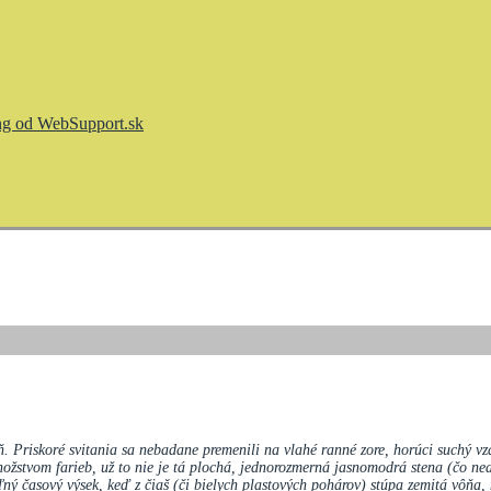
seň. Priskoré svitania sa nebadane premenili na vlahé ranné zore, horúci suchý 
žstvom farieb, už to nie je tá plochá, jednorozmerná jasnomodrá stena (čo nedo
eľný časový výsek, keď z čiaš (či bielych plastových pohárov) stúpa zemitá vôňa