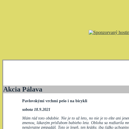
Akcia Pálava
Pavlovskými vrchmi pešo i na bicykli
sobota 18.9.2021
Mám rád toto obdobie. Nie je to už leto, no nie je to ešte ani je
zmenou, lákavým prísľubom babieho leta. Obloha sa rozžiarila mno
nenávratne prepadáš. Toto je leseň, ten krátky, iba ťažko uchopit