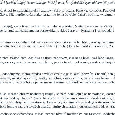
. Mystický nápoj čo omladzuje, božský mok, ktorý dokáže vymeniť krv (či preči
ešo. A bol to nezabudnuteľný zážitok (Paľo to pozná, Paľo vie čo robí). Pavlovs
určiaku. Niet lepšieho času ako teraz, nie je na čo ďalej čakať, poďme, vyrazm
zabije), cesta trvá dve hodiny, je treba si privstať. Svitať začína až na Záhor
sme to, autá zanechávame na parkovisku, cyklovýprava – Roman a Ivan skladajú
i viniča sa zdvíhajú od cesty ako čerstvo nakysnuté buchty, vyrastajú zo zeme
rcholu. Radosť zo začínajúceho výletu (trochu) kazí len pohľad na oblohu. Zač
olních Věstonicích, dedinke na úpätí pahorkov, vieske na brehu veľkého jazera
ta, sám vyzerá, že sa vracia z flámu, je ešte trochu pokrčený, avšak v dobrej n
u, odbočujeme, máme predsa chvíľku čas, nie je sa kam (priveľmi) náhliť, deň
ervený, muškát aj veltlín, všetky sú dobré, všetky chutia, ba sú čoraz lepšie…
sme veselí, na oblohu už priveľmi nehľadíme. Chodník sa našťastie skrúca, odb
duša. Krásne obrazy nádhernej krajiny sa nám ponúkajú ako na podnose, doširok
ť bez vodnej plochy? Rozľahlé jazero prirodzeným spôsobom dopĺňa okolie, zdá
ladiny vyčuhujú smutné staré sucháre – zvyšky kmeňov pôvodných stromov, nesk
ičku lemuje rad výstavných chalúp, útulných chatiek i otrieskaných búd. A vša
 niečoho viac výživného), mlčať, nechať plynúť myšlienky, čas (a vodu), oddyc