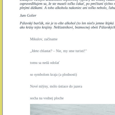
ospravedlňujem sa, že ste museli toľko čakať, po prečítaní týchto
plnými dúškami. A toho alkoholu nakoniec ani toľko nebolo, ľahu
Juro Golier
Pálavský burčák, nie je to ešte alkohol (to len niečo jemne štipk
ako krásy tejto krajiny. Nešťastníkovi, bezmocnej obeti Pálavskýc
Mikulov, začíname
„Jdete chlastat? – Nie, my sme turisti!“
tomu sa nedá odolať
so symbolom kraja (a plodnosti)
Nové mlýny, mólo ústiace do jazera
socha na vodnej ploche