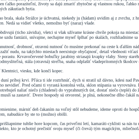
len ťažko poraziteľní, životy sa dajú zmariť zbytočne aj vlastnou rukou, ľahk
ých zákutiach bytia.
 brala, skala Strážce je úchvatná, niekedy ju (hádam) uvidím aj z zvrchu, z h
en. Nedá sa vidieť všetko, nemožno byť (naraz) všade.
h obdivujú (ticho závidia), všetci si však užívame krásne chvíle pokoja na miest
uzdu fantázii, snívajme, nechajme myseľ šplhať po skalách, rozhliadnime sa z
nutnosť, drobnosť, otravnú nutnosť čo musíme prekonať na ceste k ďalším n
žiť nudu, na takýchto miestach neexistuje obyčajnosť, detail všednosti víťaz
lene porastu. Krvavočervené bobuľky jarabiny striasajú kvapky vlahy. Steny sta
eodmysliteľná, stála (otravná) streľba, snaha odplašiť všadeprítomných škodcov
Klentnici, viesku, kde končí kopec.
 duní príboj krvi. Pľúca ti ide roztrhnúť, dych si stratil už dávno, kdesi nad Pa
ho nevidieť. Pred očami ti vyrastá kostolná veža, sklon stúpania sa vyrovnáva.
rebuješ naliať niečo (chladené) do vyprahnutých úst, dostať niečo (teplé) do ža
 musíš sa zastaviť. Dvere hospody sú otvorené, je plná, nekonečne dlho čakáš na 
emienime, márniť deň čakaním na voľný stôl nebudeme, ideme oproti do hospů
em, nabudúce by ste to (možno) obišli.
prišliapnime tuhšie hore kopcom, čas priveľmi letí, kamaráti-cyklisti sa nás tu
 niekto, kto je ochotný prečistiť svoju myseľ (či črevá) tým magickým, mlieč