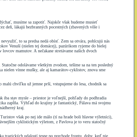
zadýchať, musíme sa zapotiť. Najskôr však budeme musieť
cez deň, lákajú bezbranných pocestných (zbavených vôle i
nevyužiť, to sa predsa nedá obísť. Zem sa otvára, pohlcujú nás
ov Venuší (nielen tej domácej), pazúrikom ryjeme do bielej
kov lovcov mamutov. A nečakane stretávame našich dvoch
a. Statočne odolávame všetkým zvodom, tešíme sa na ten posledný
a nielen vínne mušky, ale aj kamarátov-cyklistov, znova sme
 malú chvíľku už jemne prší, vstupujeme do lesa, chodník sa
k iba stav mysle – priestor je voľnejší, pohľady do podhradia
tika zapĺňa. Výhľad do krajiny je fantastický, Pálava má svojmu
nádherný kraj.
Turistov však po nej ide málo (tí na hrade boli hlavne výletníci),
ávnejším cyklistickým výletom, z Pavlova je to veru statočný
 tragických udalostí tesne po prechode frontu, doby, keď nie