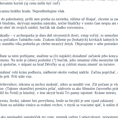
hovaním koristi (aj cesta môže byť cieľ).
úcanina hrdého hradu. Nepredbiehajme však.
o pahorkatiny, prišli sme predsa na turistiku, túžime už šliapať, chceme sa 
 bludisko, skrývajú nejednu nástrahu, nočné bludičky v tomto čase nespia ani 
nú obeť do svojich osídiel, burčák tak sladko rozvoniava…
ákadlo – v archeoparku je dnes deň otvorených dverí, vstup voľný, to nemožno 
 počiatkov ľudského rodu. Zrakom kĺžeme po (bohatých) krivkách ladných bok
bky statného vlka prebieha po chrbte mrazivý dotyk. Objavujeme v sebe potom
lane sa nimi prebíjame, snažíme sa (čo najskôr) dosiahnuť začiatok jeho konc
 mesta. Na stole je (dnes) posledný (?) burčák, jeho omamná vôňa neomylne lák
 spoločne, v stúpaní na hrad Děvičky sa aj cyklisti musia zmeniť na turistov.
ahnuť celú krásu podhoria, nádherné okolie vodnej nádrže. Začína popŕchať, o
prší. Prší stále viac.
návštevníkov, nikomu sa nechce moknúť, nikto sa nenáhli von. Zlé počasie je vša
von. (Takmer okamžite) prestáva pršať, nádvorie sa ako šibnutím čarovného prú
il ho Švéd) je kúzelný, v lese skryté bralá Tri panny tajomné. Krásne miesto, 
locesta, široká, takmer bez prevýšenia, lenže na bicykli je sem vjazd zakázaný… 
čkom na asfaltku vinúcu sa svahmi vrchov, v mysli sa vraciame späť, k našim d
ko nenápadný pamätníček pri ceste, pomník rodiny Ludwiczkovej, pripomienka