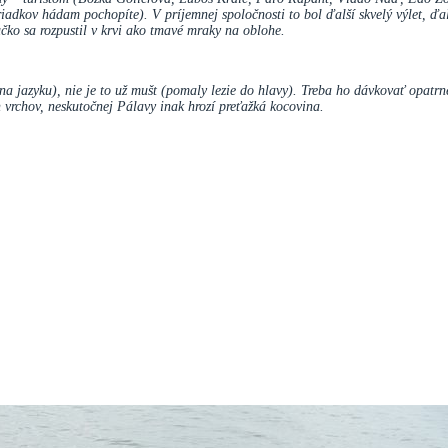
 riadkov hádam pochopíte). V príjemnej spoločnosti to bol ďalší skvelý výlet, ď
čko sa rozpustil v krvi ako tmavé mraky na oblohe.
á na jazyku), nie je to už mušt (pomaly lezie do hlavy). Treba ho dávkovať opat
h vrchov, neskutočnej Pálavy inak hrozí preťažká kocovina.