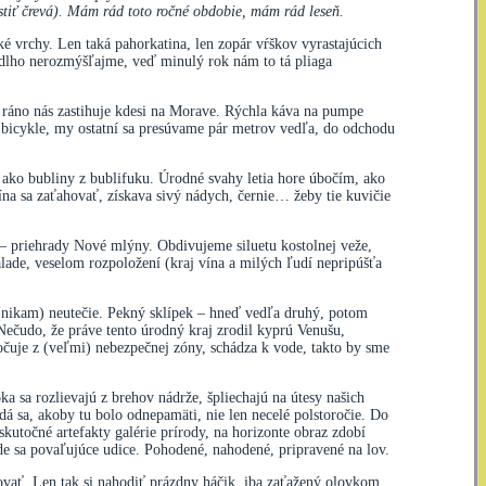
stiť črevá). Mám rád toto ročné obdobie, mám rád leseň.
ké vrchy. Len taká pahorkatina, len zopár vŕškov vyrastajúcich
e, dlho nerozmýšľajme, veď minulý rok nám to tá pliaga
í, ráno nás zastihuje kdesi na Morave. Rýchla káva na pumpe
 bicykle, my ostatní sa presúvame pár metrov vedľa, do odchodu
 ako bubliny z bublifuku. Úrodné svahy letia hore úbočím, ako
ína sa zaťahovať, získava sivý nádych, černie… žeby tie kuvičie
 – priehrady Nové mlýny. Obdivujeme siluetu kostolnej veže,
álade, veselom rozpoložení (kraj vína a milých ľudí nepripúšťa
 (nikam) neutečie. Pekný sklípek – hneď vedľa druhý, potom
 Nečudo, že práve tento úrodný kraj zrodil kyprú Venušu,
očuje z (veľmi) nebezpečnej zóny, schádza k vode, takto by sme
a sa rozlievajú z brehov nádrže, špliechajú na útesy našich
 sa, akoby tu bolo odnepamäti, nie len necelé polstoročie. Do
utočné artefakty galérie prírody, na horizonte obraz zdobí
de sa povaľujúce udice. Pohodené, nahodené, pripravené na lov.
hovať. Len tak si nahodiť prázdny háčik, iba zaťažený olovkom,