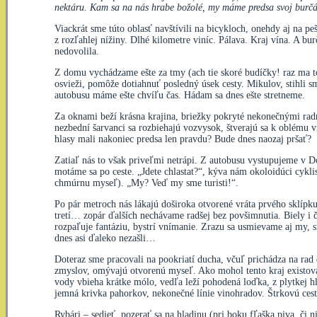
nektáru. Kam sa na nás hrabe božolé, my máme predsa svoj burčák
Viackrát sme túto oblasť navštívili na bicykloch, onehdy aj na p
z rozľahlej nížiny. Dlhé kilometre viníc. Pálava. Kraj vína. A b
nedovolila.
Z domu vychádzame ešte za tmy (ach tie skoré budíčky! raz ma to 
osvieži, pomôže dotiahnuť posledný úsek cesty. Mikulov, stihli 
autobusu máme ešte chvíľu čas. Hádam sa dnes ešte stretneme.
Za oknami beží krásna krajina, briežky pokryté nekonečnými radm
nezbední šarvanci sa rozbiehajú vozvysok, štverajú sa k oblému v
hlasy mali nakoniec predsa len pravdu? Bude dnes naozaj pršať?
Zatiaľ nás to však priveľmi netrápi. Z autobusu vystupujeme v D
motáme sa po ceste. „Jdete chlastat?“, kýva nám okoloidúci cyklis
chmúrnu myseľ). „My? Veď my sme turisti!“.
Po pár metroch nás lákajú doširoka otvorené vráta prvého sklípk
tretí… zopár ďalších nechávame radšej bez povšimnutia. Biely i č
rozpaľuje fantáziu, bystrí vnímanie. Zrazu sa usmievame aj my, 
dnes asi ďaleko nezašli…
Doteraz sme pracovali na pookriatí ducha, včuľ prichádza na rad 
zmyslov, omývajú otvorenú myseľ. Ako mohol tento kraj existova
vody vbieha krátke mólo, vedľa leží pohodená loďka, z plytkej h
jemná krivka pahorkov, nekonečné línie vinohradov. Štrkovú cest
Rybári – sedieť, pozerať sa na hladinu (pri boku fľaška piva, či