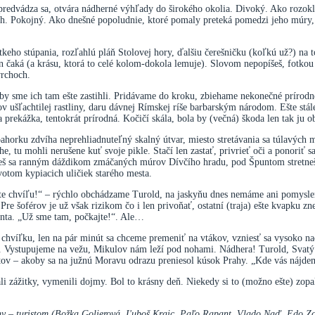
redvádza sa, otvára nádherné výhľady do širokého okolia. Divoký. Ako rozoklan
ch. Pokojný. Ako dnešné popoludnie, ktoré pomaly preteká pomedzi jeho múry, p
eho stúpania, rozľahlú pláň Stolovej hory, ďalšiu čerešničku (koľkú už?) na 
 čaká (a krásu, ktorá to celé kolom-dokola lemuje). Slovom nepopíšeš, fotkou 
vrchoch.
aby sme ich tam ešte zastihli. Pridávame do kroku, zbiehame nekonečné prírod
šľachtilej rastliny, daru dávnej Rímskej ríše barbarským národom. Ešte stále s
 prekážka, tentokrát prírodná. Kočičí skála, bola by (večná) škoda len tak ju ob
pahorku zdvíha neprehliadnuteľný skalný útvar, miesto stretávania sa túlavých
 tu mohli nerušene kuť svoje pikle. Stačí len zastať, privrieť oči a ponoriť s
neš sa ranným dáždikom zmáčaných múrov Dívčího hradu, pod Špuntom stretneš 
otom kypiacich uličiek starého mesta.
šte chvíľu!“ – rýchlo obchádzame Turold, na jaskyňu dnes nemáme ani pomysle
Pre šoférov je už však rizikom čo i len privoňať, ostatní (traja) ešte kvapku 
enta. „Už sme tam, počkajte!“. Ale…
 chvíľku, len na pár minút sa chceme premeniť na vtákov, vzniesť sa vysoko n
). Vystupujeme na vežu, Mikulov nám leží pod nohami. Nádhera! Turold, Svatý
stov – akoby sa na južnú Moravu odrazu preniesol kúsok Prahy. „Kde vás nájd
ali zážitky, vymenili dojmy. Bol to krásny deň. Niekedy si to (možno ešte) zop
ny – turistom (Božka Golierová, Ľuboš Kraic, Paľo Rapant, Vlado Naď, Edo Zo