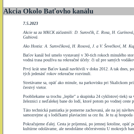
Akcia Okolo Baťovho kanálu
7.5.2023
Akcie sa za MKCK zúčastnili: D. Surovčík, Ľ. Rosa, H. Gurínová, 
Gubiová.
Ako Hostia: A. Surovčíková, H. Rosová, J. a V. Ševečkoví, M. Ku
Baťov kanál bol umelo vystavaný v 30-tich rokoch minulého storoč
vodná trasa používa na rekreačné účely: či už pre samých vodákov
Prvý krát sme Baťov kanál navštívili v doku 2012. A tak dnes, po
tých jedenásť rokov rekreačne rozvinuli.
Stretávame sa, opäť ako minule, na parkovisku pri Skalickom prís
čerstvý vietor.
Poobliekame sa trochu „lepšie“ a skupinka 24 cyklistov(-tiek) 
železnici z neďalekej bane do lodí, ktoré potom po vodnej ceste
Táto technická pamiatka je pomerne zachovaná, ale na jej návšte
samozrejme aj s lodičkami plaviacimi sa cez ňu. Je tu aj hospod
Pokračujeme ďalej. Cesta je príjemná, po jemnej šotoline, opäť 
kultúrne odolávame, ale neodoláme občerstveniu U mokrejch band