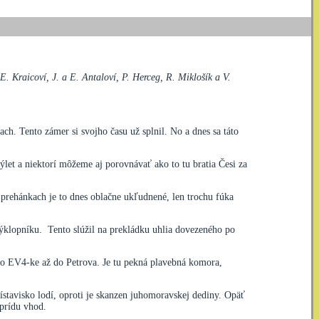
. Kraicoví, J. a E. Antaloví, P. Herceg, R. Miklošík a V.
ch. Tento zámer si svojho času už splnil. No a dnes sa táto
ýlet a niektorí môžeme aj porovnávať ako to tu bratia Česi za
h prehánkach je to dnes oblačne ukľudnené, len trochu fúka
výklopníku. Tento slúžil na prekládku uhlia dovezeného po
 po EV4-ke až do Petrova. Je tu pekná plavebná komora,
ístavisko lodí, oproti je skanzen juhomoravskej dediny. Opäť
prídu vhod.