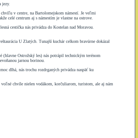
 jezy.
 chvíľu v centre, na Bartolomejskom námestí. Je veľmi
že celé centrum aj s námestím je vlastne na ostrove.
esná cestička nás privádza do Kostelan nad Moravou.
 reštaurácia U Zlatých. Tunajší kuchár celkom bravúrne dokázal
 (hlavne Ostrožský les) nás potrápil technickým terénom
revoňanou jarnou borinou.
 moc dlhá, nás trochu rozdrganých privádza naspäť ku
je voľné chvíle nielen vodákom, korčuliarom, turistom, ale aj nám