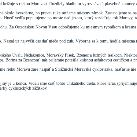
l križuje s riekou Moravou. Rozdiely hladín tu vyrovnávajú plavebné komory a
me okolo hvezdárne, po pravej ruke míňame miestny zámok. Zastavujeme sa na
to. Hneď vedľa poputujeme po moste nad jezom, ktorý rozdeľuje tok Moravy, tak
strohu. Za Ostrožskou Novou Vsou odbočujeme ku miestnym rybníkom a krásna l
o. Nastal už najvyšší čas dať niečo pod zub. Výborne sa k tomu hodila miestna
vského Úvalu Nedakonice, Moravský Písek, Bzenec a lužných lesíkoch. Niektoré
r. Borina za Bzencom) nás príjemne potešila krásnou asfaltovou cestičkou a p
eme rieku Moravu zase naspäť a Strážnická Moravská cyklostezka, našťastie nie
jiny je u konca. Videli sme časť tohto unikátneho diela, ktoré teraz spríjemňu
erky cyklistických zážitkov.