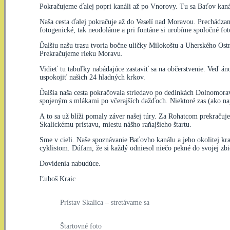
Pokračujeme ďalej popri kanáli až po Vnorovy. Tu sa Baťov kaná
Naša cesta ďalej pokračuje až do Veselí nad Moravou. Prechádza
fotogenické, tak neodoláme a pri fontáne si urobíme spoločné fo
Ďalšiu našu trasu tvoria bočne uličky Milokoštu a Uherského O
Prekračujeme rieku Moravu.
Vidieť tu tabuľky nabádajúce zastaviť sa na občerstvenie. Veď án
uspokojiť našich 24 hladných krkov.
Ďalšia naša cesta pokračovala striedavo po dedinkách Dolnomora
spojeným s mlákami po včerajších dažďoch. Niektoré zas (ako nap
A to sa už blíži pomaly záver našej túry. Za Rohatcom prekračuj
Skalickému prístavu, miestu nášho raňajšieho štartu.
Sme v cieli. Naše spoznávanie Baťovho kanálu a jeho okolitej kra
cyklistom. Dúfam, že si každý odniesol niečo pekné do svojej zbi
Dovidenia nabudúce.
Ľuboš Kraic
Prístav Skalica – stretávame sa
Štartovné foto