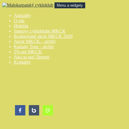
Preskočiť
Menu a widgety
na
obsah
Malokarpatský cykloklub
Aktuality
O nás
História
Stanovy cykloklubu MKCK
Realizované akcie MKCK 2026
Akcie MKCK – archív
Karpaty Tour – archiv
2% pre MKCK
Ako sa stať členom
Kontakty