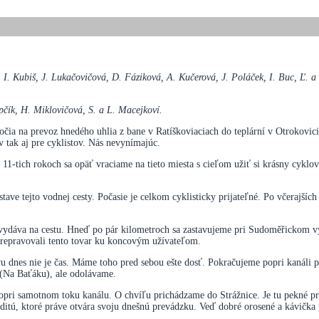
I. Kubiš, J. Lukačovičová, D. Fáziková, A. Kučerová, J. Poláček, I. Buc, Ľ. a E
pčík, H. Miklovičová, S. a L. Macejkoví.
ia na prevoz hnedého uhlia z bane v Ratíškoviaciach do teplární v Otrokovicia
 tak aj pre cyklistov. Nás nevynímajúc.
 11-tich rokoch sa opäť vraciame na tieto miesta s cieľom užiť si krásny cyklov
tave tejto vodnej cesty. Počasie je celkom cyklisticky prijateľné. Po včerajšíc
sa vydáva na cestu. Hneď po pár kilometroch sa zastavujeme pri Sudoměřickom 
 prepravovali tento tovar ku koncovým užívateľom.
vu dnes nie je čas. Máme toho pred sebou ešte dosť. Pokračujeme popri kanáli
a (Na Baťáku), ale odolávame.
popri samotnom toku kanálu. O chvíľu prichádzame do Strážnice. Je tu pekné pr
itú, ktoré práve otvára svoju dnešnú prevádzku. Veď dobré orosené a kávička 