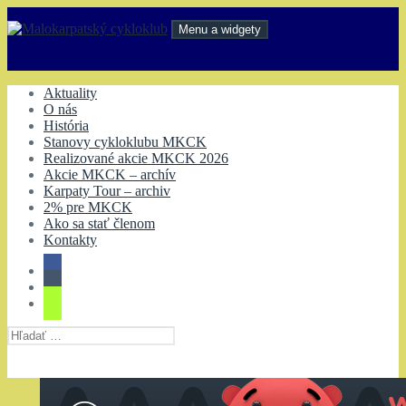
Preskočiť
na
Menu a widgety
obsah
Malokarpatský cykloklub
Aktuality
O nás
História
Stanovy cykloklubu MKCK
Realizované akcie MKCK 2026
Akcie MKCK – archív
Karpaty Tour – archiv
2% pre MKCK
Ako sa stať členom
Kontakty
Hľadať: