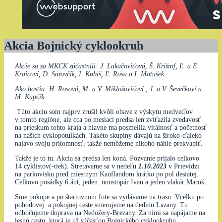
Akcia Bojnický cyklookruh
Akcie sa za MKCK zúčastnili: J. Lukačovičová, Š. Krišrof, Ľ. a E.
Kraicoví, D. Surovčík, I. Kubiš, Ľ. Rosa a I. Matušek.
Ako hostia: H. Rosová, M. a V. Miklošovičoví , J. a V. Ševečkoví a
M. Kupčík.
Túto akciu som najprv zrušil kvôli obave z výskytu medveďov
v tomto regióne, ale cca po mesiaci predsa len zvíťazila zvedavosť
na prieskum tohto kraja a hlavne ma posmelila vitálnosť a početnosť
na našich cyklopotulkách. Takéto skupiny dávajú na široko-ďaleko
najavo svoju prítomnosť, takže nemôžeme nikoho náhle prekvapiť.
Takže je to tu. Akcia sa predsa len koná. Pozvanie prijalo celkovo
14 cyklistov(-tiek). Stretávame sa v nedeľu
1.10.2023
v Prievidzi
na parkovisku pred miestnym Kauflandom krátko po pol desiatej.
Celkovo posádky 6 áut, jeden nonstopár Ivan a jeden vlakár Maroš.
Sme pokope a po štartovnom fote sa vydávame na trasu. Vcelku po
pohodovej a pokojnej ceste smerujeme na dedinu Lazany. Tu
odbočujeme doprava na Nedožery-Brezany. Za nimi sa napájame na
lesnú cestu, ktorá je už súčasťou Bojnického cyklookruhu.