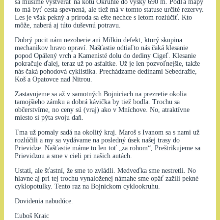
sa musíme vyštverať na kótu Okrúhle do výšky 690 m. Podľa mapy
to má byť cesta spevnená, ale tiež má v tomto statuse určité rezervy.
Les je však pekný a príroda sa ešte nechce s letom rozlúčiť. Kto
môže, naberá aj túto duševnú potravu.
Dobrý pocit nám nezoberie ani Milkin defekt, ktorý skupina
mechanikov hravo opraví. Našťastie odtiaľto nás čaká klesanie
popod Opálený vrch a Kamenisté dolu do dediny Cigeľ. Klesanie
pokračuje ďalej, teraz už po asfaltke. Už je len pozvoľnejšie, takže
nás čaká pohodová cyklistika. Prechádzame dedinami Sebedražie,
Koš a Opatovce nad Nitrou.
Zastavujeme sa až v samotných Bojniciach na prezretie okolia
tamojšieho zámku a dobrá kávička by tiež bodla. Trochu sa
občerstvíme, no ceny sú (vraj) ako v Mníchove. No, atraktívne
miesto si pýta svoju daň.
Tma už pomaly sadá na okolitý kraj. Maroš s Ivanom sa s nami už
rozlúčili a my sa vydávame na posledný úsek našej trasy do
Prievidze. Našťastie máme to len toť „za rohom“, Preštrikujeme sa
Prievidzou a sme v cieli pri našich autách.
Ustatí, ale šťastní, že sme to zvládli. Medveďka sme nestretli. No
hlavne aj pri tej trochu vynaloženej námahe sme opäť zažili pekné
cyklopotulky. Tento raz na Bojnickom cyklookruhu.
Dovidenia nabudúce.
Ľuboš Kraic