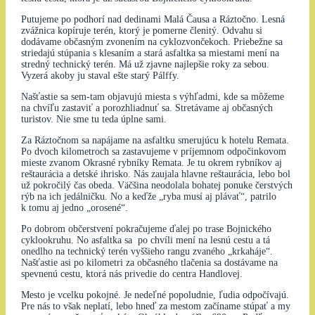
Putujeme po podhorí nad dedinami Malá Čausa a Ráztočno. Lesná
zvážnica kopíruje terén, ktorý je pomerne členitý. Odvahu si
dodávame občasným zvonením na cyklozvončekoch. Priebežne sa
striedajú stúpania s klesaním a stará asfaltka sa miestami mení na
stredný technický terén. Má už zjavne najlepšie roky za sebou.
Vyzerá akoby ju staval ešte starý Pálffy.
Našťastie sa sem-tam objavujú miesta s výhľadmi, kde sa môžeme
na chvíľu zastaviť a porozhliadnuť sa. Stretávame aj občasných
turistov. Nie sme tu teda úplne sami.
Za Ráztočnom sa napájame na asfaltku smerujúcu k hotelu Remata.
Po dvoch kilometroch sa zastavujeme v príjemnom odpočinkovom
mieste zvanom Okrasné rybníky Remata. Je tu okrem rybníkov aj
reštaurácia a detské ihrisko. Nás zaujala hlavne reštaurácia, lebo bol
už pokročilý čas obeda. Väčšina neodolala bohatej ponuke čerstvých
rýb na ich jedálničku. No a keďže „ryba musí aj plávať“, patrilo
k tomu aj jedno „orosené“.
Po dobrom občerstvení pokračujeme ďalej po trase Bojnického
cyklookruhu. No asfaltka sa po chvíli mení na lesnú cestu a tá
onedlho na technický terén vyššieho rangu zvaného „krkaháje“.
Našťastie asi po kilometri za občasného tlačenia sa dostávame na
spevnenú cestu, ktorá nás privedie do centra Handlovej.
Mesto je vcelku pokojné. Je nedeľné popoludnie, ľudia odpočívajú.
Pre nás to však neplatí, lebo hneď za mestom začíname stúpať a my