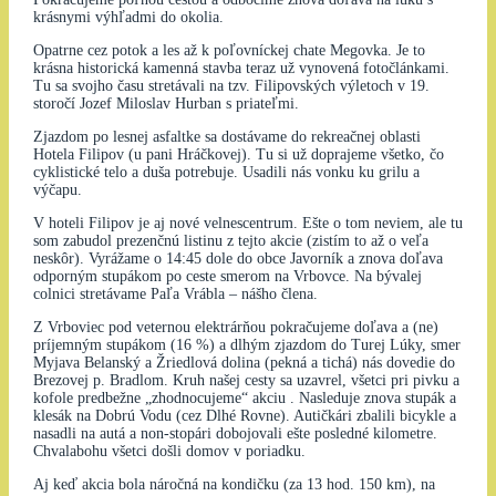
krásnymi výhľadmi do okolia.
Opatrne cez potok a les až k poľovníckej chate Megovka. Je to
krásna historická kamenná stavba teraz už vynovená fotočlánkami.
Tu sa svojho času stretávali na tzv. Filipovských výletoch v 19.
storočí Jozef Miloslav Hurban s priateľmi.
Zjazdom po lesnej asfaltke sa dostávame do rekreačnej oblasti
Hotela Filipov (u pani Hráčkovej). Tu si už doprajeme všetko, čo
cyklistické telo a duša potrebuje. Usadili nás vonku ku grilu a
výčapu.
V hoteli Filipov je aj nové velnescentrum. Ešte o tom neviem, ale tu
som zabudol prezenčnú listinu z tejto akcie (zistím to až o veľa
neskôr). Vyrážame o 14:45 dole do obce Javorník a znova doľava
odporným stupákom po ceste smerom na Vrbovce. Na bývalej
colnici stretávame Paľa Vrábla – nášho člena.
Z Vrboviec pod veternou elektrárňou pokračujeme doľava a (ne)
príjemným stupákom (16 %) a dlhým zjazdom do Turej Lúky, smer
Myjava Belanský a Žriedlová dolina (pekná a tichá) nás dovedie do
Brezovej p. Bradlom. Kruh našej cesty sa uzavrel, všetci pri pivku a
kofole predbežne „zhodnocujeme“ akciu . Nasleduje znova stupák a
klesák na Dobrú Vodu (cez Dlhé Rovne). Autičkári zbalili bicykle a
nasadli na autá a non-stopári dobojovali ešte posledné kilometre.
Chvalabohu všetci došli domov v poriadku.
Aj keď akcia bola náročná na kondičku (za 13 hod. 150 km), na