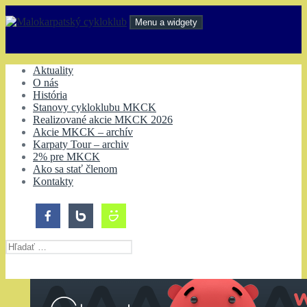
Preskočiť
na
Menu a widgety
obsah
Malokarpatský cykloklub
Aktuality
O nás
História
Stanovy cykloklubu MKCK
Realizované akcie MKCK 2026
Akcie MKCK – archív
Karpaty Tour – archiv
2% pre MKCK
Ako sa stať členom
Kontakty
Hľadať: