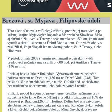
Brezová , st. Myjava , Filipovské údolí
Táto akcia sľubovala veľkolepý zážitok, pretože jej trasa viedla po
krásnej krajine Myjavských kopaníc a Moravského Slovácka. Mala
aj slušnú dĺžku; veď z Trnavy a späť merala cca 150 km, čo niektorí
využili a skrátili si cestu na Dobrú Vodu autom. O to väčší obdiv si
zaslúžili tí, čo ju šliapali len na vlastný pohon; či už Trnavy, alebo
Hlohovca.
V piatok 8.mája 2009 ( termín som zmenil o deň skôr, kvôli
predpovedi počasia) sme sa zišli o 7:00 hod. pri Amfiku v Trnave.
(146 m n.m.)
Prišla aj hostka Jitka z Ružindola. Vyštartovali sme za pekného
počasia smerom na Dechtice (186 m) na Dobrú Vodu (248). Tam
prišli ďalší a z áut skladali svoje tátoše. O 9:00 hod. odchádzame
bez tradičného občerstvenia, lebo bola zatvorená reštika.
Smädní, popod hradom po peknej lesnej cestičke, začíname prvý
stupák na kótu Dlhé Rovne (411m) a prudkým zjazdom asi 18% do
Brezovej p. Bradlom.(260 m) Hostinec Dolina bol ešte zatvorený,
ale občerstvenie v unimobunke pri ceste nie. Konečne pivko, kofola
a káva. Rýchlo pokračujeme ďalej do Minarčinych, doprava po