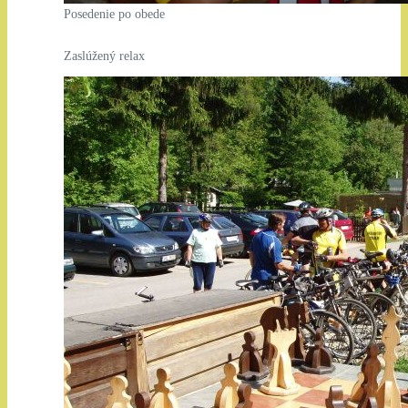
Posedenie po obede
Zaslúžený relax