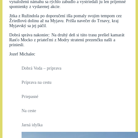
vynaloženú námahu sa rýchlo zabudlo a vystriedali ju len príjemné
spomienky z vydarenej akcie.
Jitka z Ružindola po doporučení išla pomaly svojim tempom cez
Žriedlovú dolinu až na Myjavu. Prišla navečer do Trnavy, kraj
Myjavský sa jej páčil.
Dobrá správa nakoniec: Na druhý deň si túto trasu prešiel kamarát
Rasťo Mocko z priateľmi z Modry stratenú prezenčku našli a
priniesli.
Jozef Michalec
Dobrá Voda – príprava
Príprava na cestu
Priepasné
Na ceste
Jarná idylka