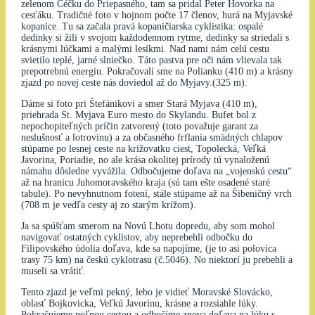
zelenom Céčku do Priepasného, tam sa pridal Peter Hovorka na
cesťáku. Tradičné foto v hojnom počte 17 členov, hurá na Myjavské
kopanice. Tu sa začala pravá kopaničiarska cyklistika: ospalé
dedinky si žili v svojom každodennom rytme, dedinky sa striedali s
krásnymi lúčkami a malými lesíkmi. Nad nami nám celú cestu
svietilo teplé, jarné slniečko. Táto pastva pre oči nám vlievala tak
prepotrebnú energiu. Pokračovali sme na Polianku (410 m) a krásny
zjazd po novej ceste nás doviedol až do Myjavy.(325 m).
Dáme si foto pri Štefánikovi a smer Stará Myjava (410 m),
priehrada St. Myjava Euro mesto do Skylandu. Bufet bol z
nepochopiteľných príčin zatvorený (toto považuje garant za
neslušnosť a lotrovinu) a za občasného frflania smädných chlapov
stúpame po lesnej ceste na križovatku ciest, Topolecká, Veľká
Javorina, Poriadie, no ale krása okolitej prírody tú vynaloženú
námahu dôsledne vyvážila. Odbočujeme doľava na „vojenskú cestu“
až na hranicu Juhomoravského kraja (sú tam ešte osadené staré
tabule). Po nevyhnutnom fotení, stále stúpame až na Šibeničný vrch
(708 m je vedľa cesty aj zo starým krížom).
Ja sa spúšťam smerom na Novú Lhotu dopredu, aby som mohol
navigovať ostatných cyklistov, aby neprebehli odbočku do
Filipovského údolia doľava, kde sa napojíme, (je to asi polovica
trasy 75 km) na českú cyklotrasu (č.5046). No niektorí ju prebehli a
museli sa vrátiť.
Tento zjazd je veľmi pekný, lebo je vidieť Moravské Slovácko,
oblasť Bojkovicka, Veľkú Javorinu, krásne a rozsiahle lúky.
Pokračujeme poľnou cestou a odbočíme znova doľava na lúku s