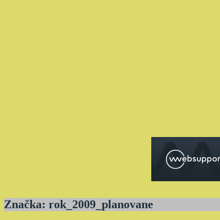
Značka:
rok_2009_planovane