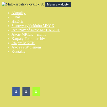
Preskočiť
Menu a widgety
na
obsah
Malokarpatský cykloklub
Aktuality
O nás
História
Stanovy cykloklubu MKCK
Realizované akcie MKCK 2026
Akcie MKCK – archív
Karpaty Tour – archiv
2% pre MKCK
Ako sa stať členom
Kontakty