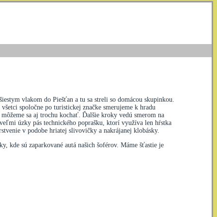
 šiestym vlakom do Piešťan a tu sa streli so domácou skupinkou.
 všetci spoločne po turistickej značke smerujeme k hradu
že môžeme sa aj trochu kochať. Ďalšie kroky vedú smerom na
veľmi úzky pás technického poprašku, ktorí využíva len hŕstka
tvenie v podobe hriatej slivovičky a nakrájanej klobásky.
y, kde sú zaparkované autá našich šoférov. Máme šťastie je