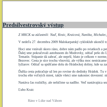
Predsilvestrovský výstup
Z MKCK sa zúčastnili: Naď, Kraic, Kraicová, Naništa, Michalec,
V nedeľu 27. decembra 2009 Malokarpatský cykloklub ukončil t
Hoci sme vstávali skoro ráno, dobre nám padlo po sviatkoch a pe
Ďalej sme pokračovali autobusom do Modrovky, odtiaľ pešo do Lúky
Tematín. Stúpanie dá zabrať, ale neprší, blato je celkom v nor
Bezovec. Cesta je síce trochu vlnovitá, ale výšku moc nestrácam
lyžiarov. Odtiaľ sa spúšťame dolu do Hrádockej doliny, kde sa z
Ďalšia cesta pokračuje už len po rovine do dedinky Hrádok. Tu 
trochu ešte voľných miest, takže všetci sme nakoniec dovezení: ni
Nastáva čas rozlúčky, ale nelúčime sa nadlho. Veď nastávajúca sez
Ľubo Kraic
Ráno v Lúke nad Váhom