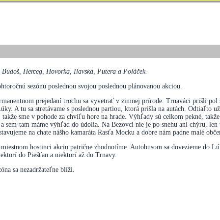
 Budoš, Herceg, Hovorka, Ilavská, Putera a Poláček.
ohtoročnú sezónu poslednou svojou poslednou plánovanou akciou.
rmanentnom prejedaní trochu sa vyvetrať v zimnej prírode. Trnaváci prišli pol
. A tu sa stretávame s poslednou partiou, ktorá prišla na autách. Odtiaľto už
me, takže sme v pohode za chvíľu hore na hrade. Výhľady sú celkom pekné, tak
e a sem-tam máme výhľad do údolia. Na Bezovci nie je po snehu ani chýru, len 
astavujeme na chate nášho kamaráta Rasťa Mocku a dobre nám padne malé občers
v miestnom hostinci akciu patrične zhodnotíme. Autobusom sa dovezieme do Lúk
ektorí do Piešťan a niektorí až do Trnavy.
óna sa nezadržateľne blíži.