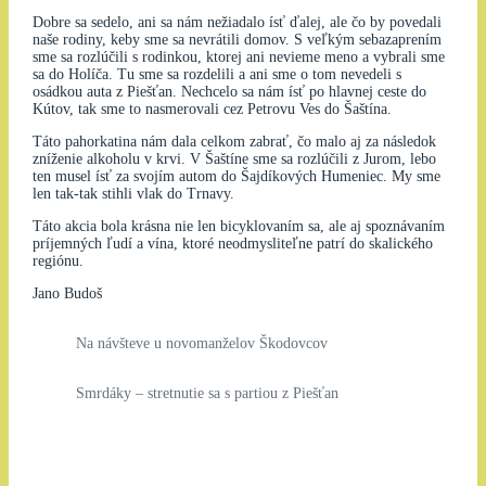
Dobre sa sedelo, ani sa nám nežiadalo ísť ďalej, ale čo by povedali
naše rodiny, keby sme sa nevrátili domov. S veľkým sebazaprením
sme sa rozlúčili s rodinkou, ktorej ani nevieme meno a vybrali sme
sa do Holíča. Tu sme sa rozdelili a ani sme o tom nevedeli s
osádkou auta z Piešťan. Nechcelo sa nám ísť po hlavnej ceste do
Kútov, tak sme to nasmerovali cez Petrovu Ves do Šaštína.
Táto pahorkatina nám dala celkom zabrať, čo malo aj za následok
zníženie alkoholu v krvi. V Šaštíne sme sa rozlúčili z Jurom, lebo
ten musel ísť za svojím autom do Šajdíkových Humeniec. My sme
len tak-tak stihli vlak do Trnavy.
Táto akcia bola krásna nie len bicyklovaním sa, ale aj spoznávaním
príjemných ľudí a vína, ktoré neodmysliteľne patrí do skalického
regiónu.
Jano Budoš
Na návšteve u novomanželov Škodovcov
Smrdáky – stretnutie sa s partiou z Piešťan