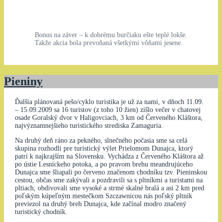
Bonus na záver – k dobrému burčiaku ešte teplé lokše.
Takže akcia bola prevoňaná všetkými vôňami jesene.
Pieniny
Ďalšia plánovaná pešo/cyklo turistika je už za nami, v dňoch 11.09.
– 15.09.2009 sa 16 turistov (z toho 10 žien) zišlo večer v chatovej
osade Goralský dvor v Haligovciach, 3 km od Červeného Kláštora,
najvýznamnejšieho turistického strediska Zamaguria.
Na druhý deň ráno za pekného, slnečného počasia sme sa celá
skupina rozhodli pre turistický výlet Prielomom Dunajca, ktorý
patrí k najkrajším na Slovensku. Vychádza z Červeného Kláštora až
po ústie Lesníckeho potoka, a po pravom brehu meandrujúceho
Dunajca sme šliapali po červeno značenom chodníku tzv. Pieninskou
cestou, občas sme zakývali a pozdravili sa s pltníkmi a turistami na
pltiach, obdivovali sme vysoké a strmé skalné bralá a asi 2 km pred
poľským kúpeľným mestečkom Szczawnicou nás poľský pltník
previezol na druhý breh Dunajca, kde začínal modro značený
turistický chodník.