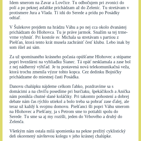
Idem smerom na Zavar a Lovčice. Tu odbočujem pri zvonici do
polí a po peknej asfaltke prichádzam až do Zeleníc. Tu stretávam v
protismere Jura a Vlada. Tí idú do Serede a prídu po Posádky
odtiaľ.
V Šulekove prejdem na hrádzu Váhu a po nej cca okolo dvanástej
prichádzam do Hlohovca. Tu je práve jarmok. Snažím sa tej trme-
vrme vyhnúť. Pri kostole sv. Michala sa stretávam s partiou z
Piešťan, ktorá tento krát musela zachrániť česť klubu. Lebo inak by
som išiel asi sám.
Za už spomínaného krásneho počasia opúšťame Hlohovec a stúpame
popri hvezdárni na vyhliadku Šianec. Tá opäť nesklamala a zase bol
z nej nádherný výhľad. Je tu postavená nová telekomunikačná veža,
ktorá trochu zmenila výzor tohto kopca. Cez dedinku Bojničky
prichádzame do miestnej časti Posádka.
Danovu chalúpku nájdeme celkom ľahko, pozdravíme sa s
domácimi a na chvíľu posedíme pri burčiaku, špekáčikoch a Anička
nám ponúkla chutné slané koláčiky. Pri takomto pohostení a dobrej
debate nám čas rýchlo utiekol a bolo treba sa pobrať zase ďalej, ale
teraz už každý k svojmu domovu. Piešťanci šli popri Váhu smerom
na Hlohovec a Piešťany, ja s Petrom sme to potiahli spolu do
Serede. Tu sme sa aj my rozišli, jeden do Vrbového a druhý do
Zelenča.
Všetkým nám ostala milá spomienka na pekne prežitý cyklistický
deň okorenený návštevou kolegu v jeho krásnej chalúpke.