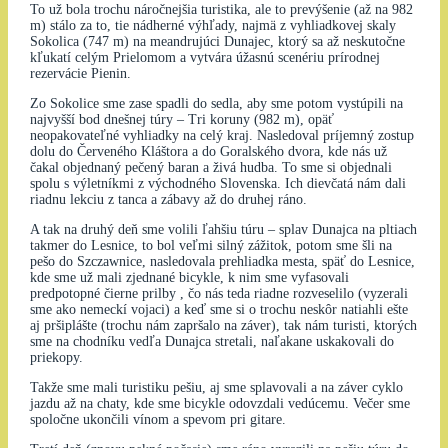
To už bola trochu náročnejšia turistika, ale to prevýšenie (až na 982
m) stálo za to, tie nádherné výhľady, najmä z vyhliadkovej skaly
Sokolica (747 m) na meandrujúci Dunajec, ktorý sa až neskutočne
kľukatí celým Prielomom a vytvára úžasnú scenériu prírodnej
rezervácie Pienin.
Zo Sokolice sme zase spadli do sedla, aby sme potom vystúpili na
najvyšší bod dnešnej túry – Tri koruny (982 m), opäť
neopakovateľné vyhliadky na celý kraj. Nasledoval príjemný zostup
dolu do Červeného Kláštora a do Goralského dvora, kde nás už
čakal objednaný pečený baran a živá hudba. To sme si objednali
spolu s výletníkmi z východného Slovenska. Ich dievčatá nám dali
riadnu lekciu z tanca a zábavy až do druhej ráno.
A tak na druhý deň sme volili ľahšiu túru – splav Dunajca na pltiach
takmer do Lesnice, to bol veľmi silný zážitok, potom sme šli na
pešo do Szczawnice, nasledovala prehliadka mesta, späť do Lesnice,
kde sme už mali zjednané bicykle, k nim sme vyfasovali
predpotopné čierne prilby , čo nás teda riadne rozveselilo (vyzerali
sme ako nemeckí vojaci) a keď sme si o trochu neskôr natiahli ešte
aj pršiplášte (trochu nám zapršalo na záver), tak nám turisti, ktorých
sme na chodníku vedľa Dunajca stretali, naľakane uskakovali do
priekopy.
Takže sme mali turistiku pešiu, aj sme splavovali a na záver cyklo
jazdu až na chaty, kde sme bicykle odovzdali vedúcemu. Večer sme
spoločne ukončili vínom a spevom pri gitare.