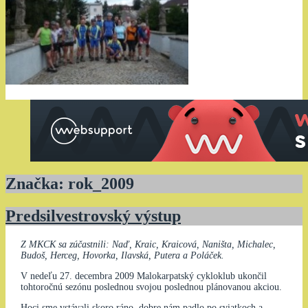
Značka:
rok_2009
Predsilvestrovský výstup
Z MKCK sa zúčastnili: Naď, Kraic, Kraicová, Naništa, Michalec,
Budoš, Herceg, Hovorka, Ilavská, Putera a Poláček.
V nedeľu 27. decembra 2009 Malokarpatský cykloklub ukončil
tohtoročnú sezónu poslednou svojou poslednou plánovanou akciou.
Hoci sme vstávali skoro ráno, dobre nám padlo po sviatkoch a