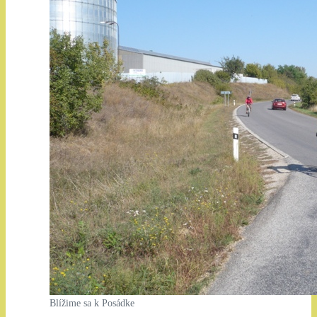
Blížime sa k Posádke