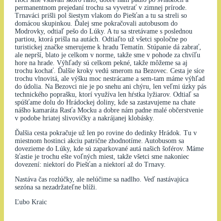
permanentnom prejedaní trochu sa vyvetrať v zimnej prírode.
Trnaváci prišli pol šiestym vlakom do Piešťan a tu sa streli so
domácou skupinkou. Ďalej sme pokračovali autobusom do
Modrovky, odtiaľ pešo do Lúky. A tu sa stretávame s poslednou
partiou, ktorá prišla na autách. Odtiaľto už všetci spoločne po
turistickej značke smerujeme k hradu Tematín. Stúpanie dá zabrať,
ale neprší, blato je celkom v norme, takže sme v pohode za chvíľu
hore na hrade. Výhľady sú celkom pekné, takže môžeme sa aj
trochu kochať. Ďalšie kroky vedú smerom na Bezovec. Cesta je síce
trochu vlnovitá, ale výšku moc nestrácame a sem-tam máme výhľad
do údolia. Na Bezovci nie je po snehu ani chýru, len veľmi úzky pás
technického poprašku, ktorí využíva len hŕstka lyžiarov. Odtiaľ sa
spúšťame dolu do Hrádockej doliny, kde sa zastavujeme na chate
nášho kamaráta Rasťa Mocku a dobre nám padne malé občerstvenie
v podobe hriatej slivovičky a nakrájanej klobásky.
Ďalšia cesta pokračuje už len po rovine do dedinky Hrádok. Tu v
miestnom hostinci akciu patrične zhodnotíme. Autobusom sa
dovezieme do Lúky, kde sú zaparkované autá našich šoférov. Máme
šťastie je trochu ešte voľných miest, takže všetci sme nakoniec
dovezení: niektorí do Piešťan a niektorí až do Trnavy.
Nastáva čas rozlúčky, ale nelúčime sa nadlho. Veď nastávajúca
sezóna sa nezadržateľne blíži.
Ľubo Kraic