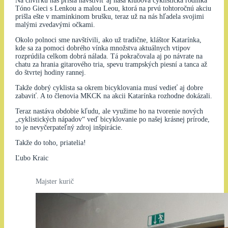
Na chvíľku nás prišla navštíviť aj naša klubová cyklistická rodinka
Tóno Gieci s Lenkou a malou Leou, ktorá na prvú tohtoročnú akciu
prišla ešte v maminkinom brušku, teraz už na nás hľadela svojimi
malými zvedavými očkami.
Okolo polnoci sme navštívili, ako už tradične, kláštor Katarínka,
kde sa za pomoci dobrého vínka množstva aktuálnych vtipov
rozprúdila celkom dobrá nálada. Tá pokračovala aj po návrate na
chatu za hrania gitarového tria, spevu trampských piesní a tanca až
do štvrtej hodiny rannej.
Takže dobrý cyklista sa okrem bicyklovania musí vedieť aj dobre
zabaviť. A to členovia MKCK na akcii Katarínka rozhodne dokázali.
Teraz nastáva obdobie kľudu, ale využime ho na tvorenie nových
„cyklistických nápadov“ veď bicyklovanie po našej krásnej prírode,
to je nevyčerpateľný zdroj inšpirácie.
Takže do toho, priatelia!
Ľubo Kraic
Majster kurič