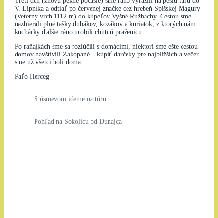
Tretí deň (znovu pekné počasie) sme ráno vyrazili na pešiu túru do
V. Lipníka a odtiaľ po červenej značke cez hrebeň Spišskej Magury
(Veterný vrch 1112 m) do kúpeľov Vyšné Ružbachy. Cestou sme
nazbierali plné tašky dubákov, kozákov a kuriatok, z ktorých nám
kuchárky ďalšie ráno urobili chutnú praženicu.
Po raňajkách sme sa rozlúčili s domácimi, niektorí sme ešte cestou
domov navštívili Zakopané – kúpiť darčeky pre najbližších a večer
sme už všetci boli doma.
Paľo Herceg
S úsmevom ideme na túru
Pohľad na Sokolicu od Dunajca