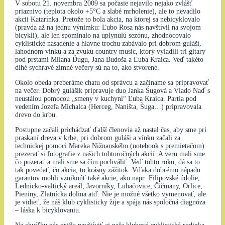
V sobotu 21. novembra 2009 sa počasie nejavilo nejako zvlášť
priaznivo (teplota okolo +5°C a slabé mrholenie), ale to nevadilo
akcii Katarínka. Pretože to bola akcia, na ktorej sa nebicyklovalo
(pravda až na jednu výnimku: Ľubo Rosa nás navštívil na svojom
bicykli), ale len spomínalo na uplynulú sezónu, zhodnocovalo
cyklistické nasadenie a hlavne trochu zabávalo pri dobrom guláši,
lahodnom vínku a za zvuku country music, ktorý vyladili tri gitary
pod prstami Milana Ďugu, Jana Budoša a Ľuba Kraica. Veď takéto
dlhé sychravé zimné večery sú na to, ako stvorené.
Okolo obeda preberáme chatu od správcu a začíname sa pripravovať
na večer. Dobrý gulášik pripravuje duo Janka Šugová a Vlado Naď s
neustálou pomocou „smeny v kuchyni“ Ľuba Kraica. Partia pod
vedením Jozefa Michalca (Herceg, Naništa, Šuga…) pripravovala
drevo do krbu.
Postupne začali prichádzať ďalší členovia až nastal čas, aby sme pri
praskaní dreva v krbe, pri dobrom guláši a vínku začali za
technickej pomoci Mareka Nižnanského (notebook s premietačom)
prezerať si fotografie z našich tohtoročných akcií. A veru mali sme
čo pozerať a mali sme sa čím pochváliť. Veď tohto roku, dá sa to
tak povedať, čo akcia, to krásny zážitok. Vďaka dobrému nápadu
garantov mohli vzniknúť také akcie, ako napr: Filipovské údolie,
Lednicko-valtický areál, Javorníky, Luhačovice, Čičmany, Orlice,
Pieniny, Zlatnícka dolina atď. Nie je možné všetko vymenovať, ale
je vidieť, že náš klub cyklisticky žije a spája nás spoločná diagnóza
– láska k bicyklovaniu.