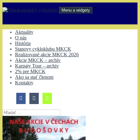
Preskočiť
na
Menu a widgety
obsah
Malokarpatský cykloklub
Aktuality
O nás
História
Stanovy cykloklubu MKCK
Realizované akcie MKCK 2026
Akcie MKCK – archív
Karpaty Tour – archiv
2% pre MKCK
Ako sa stať členom
Kontakty
Hľadať: