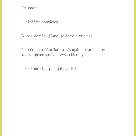
Už sme tu…
…hľadáme domácich
Á, pán domáci (Dano) je doma a víta nás
Pani domáca (Anička) sa nás ujala pri stole a my
kontrolujeme správnu výšku hladiny
Pekné počasie, spokojní cyklisti…