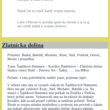
Nastal čas sa rozísť každý svojim smerom
Lubo s Petrom to potiahli spolu do Serede a tu sa aj
oni rozišli každý k svojmu domovu
Zlatnícka dolina
Prítomní: Budoš, Babišík, Michalec, Kraic, Naď, Poláček, Oravec,
Mocko s priateľkou
Trasa: Šajdíkové Humence – Koválov Radošovce – Zlatnícka dolina
Skalica vinice Holíč – Petrova Ves – Šaštín…….cca 80Km
Počasie: z rána polooblačno neskôr jasno, príjemne teplo.
V sobotu ráno sme sa vyrazili vlakom do Šajdíkových Humeniec.
Bolo nás päť cyklistov Kraic, Naď, Michalec, Babišík a ja. Na
stanici v Šajdíkové Humence sme počkali na Poláčka z Piešťan,
ktorý prišiel autom. Vyštartovali sme na bicykloch do dedinky
Koválov, kde sa náš priateľ cyklista sa nedávno priženil. Štefan
Škoda so svojou mladou manželkou a svokrom nás privítali a čakalo
nás bohaté občerstvenie, kde nemohla chýbať domáca pálenka.