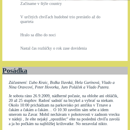
Začíname v štýle country
V určitých chvíľach hudobné trio prerástlo až do
quarteta
Hralo sa dlho do noci
Nastal čas rozlúčky o rok zase dovidenia
Posádka
Zúčastnení: Ľubo Kraic, Božka Ilavská, Hela Gurínová, Vlado a
Nina Oravcoví, Peter Hovorka, Juro Poláček a Vlado Putera.
Je sobota ráno 26.9.2009, nádherné počasie, na oblohe ani obláčik,
20 až 25 stupňov. Radosť sadnúť na bicykel a vybrať sa niekam.
Okolo 10:00 prichádzam na parkovisko pri amfiku v Trnave a
čakám a čakám a čakám… O 10:30 zavelím sám sebe a idem
smerom na Zavar. Mobil nechávam v pohotovosti v zadnom vrecku
v nádeji , že ešte nejaký „opozdilec“ ešte na poslednú chvíľu zavolá
a ja ho počkám na najbližšej križovatke. No nezavolal nikto.