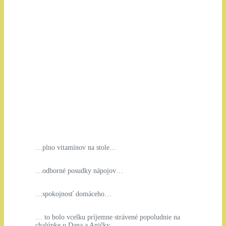
…plno vitamínov na stole…
…odborné posudky nápojov…
…spokojnosť domáceho…
… to bolo vcelku príjemne strávené popoludnie na
chalúpke u Dana a Aničky