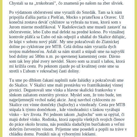
Chystali sa na „trnkobraní“, čo znamená po našom na zber sliviek.
Po výdatnom občerstvení sme vyrazili do Smrdák. Tam sa k nám
pripojila ďalšia partia z Piešťan, Mocko s priateľkou a Oravec. Už
konečná zostava deväť cyklistov sa vybrala na trasu, ktorú som s
Jurom mierne modifikoval. V Radošovciach sme museli zastaviť na
občerstvenie, lebo Ľubo mal defekt na predné koleso. Po vizuálnej
kontrole plášťa sa Ľubo od nás odpojil a uháňal do Skalice dúfajúc,
že kúpi v sobotu nový plášť. My sme pokračovali do Zlatníckej
doline po cyklotrase pre MTB. Celá dolina nám vyrazila dych
svojou malebnosťou. Asfalt sa nám stratil a stúpali sme na najvyšší
bod doliny asi 580m n.m. po spevnenej kamenistej ceste. Dávno
som tak lesy plné zvery nevidel. Skoro som sa zrazil s laňou, ktorá
mi krížila cestu. Po peknom zjazde po už kvalitnej ceste sme sa
stretli s Ľubom v rekreačnej časti doliny.
Tu sme po dlhšom čakaní naplnili naše žalúdky a pokračovali sme
do Skalice. V Skalici sme mali prestávku vo františkánskej vínnej
pivnici. Degustovali sme vínka a hlavne skalickú frankovku v
slnkom zaliatom exteriéry pivnice. Myslel som, že toto bude, ten
najpríjemnejší vrchol našej akcie. Juraj navrhol cyklocestu zo
Skalice cez vínne domčeky (hajlochy) a vinohrady. Cesta pre MTB
stúpala k týmto domčekom , kde vinohradníci s láskou vyrábajú
vínko – krv života. Pri jednom takom „hajlochu“ som sa opýtal, či
majú dobré vínko. Rodinka, ktorá zapojila všetkých svojich členov
do práce okolo hrozna, nás ponúkla sladučkým burčiakom a veľmi
dobrým červeným vínom. Príjemne sme posedeli a popili na tráve v
chládku domu. Ponúkli nás aj výbornými lokšami.