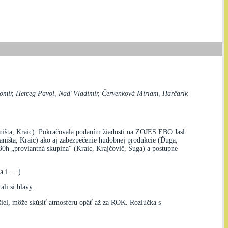
ubomír, Herceg Pavol, Naď Vladimír, Červenková Miriam, Harčarik
aništa, Kraic). Pokračovala podaním žiadosti na ZOJES EBO Jasl.
aništa, Kraic) ako aj zabezpečenie hudobnej produkcie (Ďuga,
:30h „proviantná skupina“ (Kraic, Krajčovič, Šuga) a postupne
 a i … )
ali si hlavy..
šiel, môže skúsiť atmosféru opäť až za ROK. Rozlúčka s