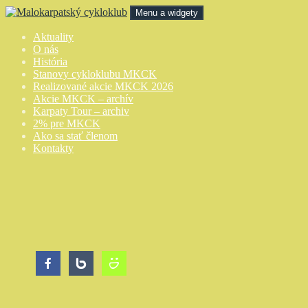
Preskočiť
Menu a widgety
na
obsah
Malokarpatský cykloklub
Aktuality
O nás
História
Stanovy cykloklubu MKCK
Realizované akcie MKCK 2026
Akcie MKCK – archív
Karpaty Tour – archiv
2% pre MKCK
Ako sa stať členom
Kontakty