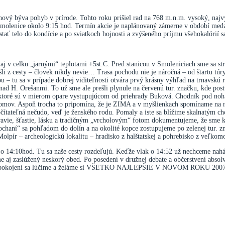
ý býva pohyb v prírode. Tohto roku prišiel rad na 768 m.n.m. vysoký, najv
. Smolenice okolo 9:15 hod. Termín akcie je naplánovaný zámerne v období me
ť telo do kondície a po sviatkoch hojnosti a zvýšeného príjmu všehokalórií sa
 v celku „jarnými“ teplotami +5st.C. Pred stanicou v Smoleniciach sme sa stret
šli z cesty – človek nikdy nevie… Trasa pochodu nie je náročná – od štartu túr
ou – tu sa v prípade dobrej viditeľnosti otvára prvý krásny výhľad na trnavskú
nad H. Orešanmi. To už sme ale prešli plynule na červenú tur. značku, kde po
 ktoré sú v mierom opare vystupujúcom od priehrady Buková. Chodník pod noh
tromov. Aspoň trocha to pripomína, že je ZIMA a v myšlienkach spomíname na 
počítateľná nečudo, veď je ženského rodu. Pomaly a iste sa blížime skalnatým
ravie, šťastie, lásku a tradičným „vrcholovým“ fotom dokumentujeme, že sme kop
haní“ sa pohľadom do dolín a na okolité kopce zostupujeme po zelenej tur. zna
lpír – archeologickú lokalitu – hradisko z halštatskej a pohrebisko z veľko
 o 14:10hod. Tu sa naše cesty rozdeľujú. Keďže vlak o 14:52 už nechceme nahá
me aj zaslúžený neskorý obed. Po posedení v družnej debate a občerstvení abso
rne uspokojení sa lúčime a želáme si VŠETKO NAJLEPŠIE V NOVOM ROKU 20