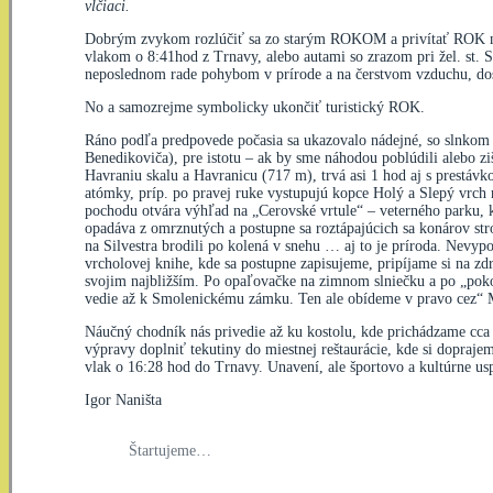
vlčiaci.
Dobrým zvykom rozlúčiť sa zo starým ROKOM a privítať ROK nov
vlakom o 8:41hod z Trnavy, alebo autami so zrazom pri žel. st
neposlednom rade pohybom v prírode a na čerstvom vzduchu, dosta
No a samozrejme symbolicky ukončiť turistický ROK.
Ráno podľa predpovede počasia sa ukazovalo nádejné, so slnkom aj
Benedikoviča), pre istotu – ak by sme náhodou poblúdili alebo zi
Havraniu skalu a Havranicu (717 m), trvá asi 1 hod aj s prestávk
atómky, príp. po pravej ruke vystupujú kopce Holý a Slepý vrch 
pochodu otvára výhľad na „Cerovské vrtule“ – veterného parku,
opadáva z omrznutých a postupne sa roztápajúcich sa konárov s
na Silvestra brodili po kolená v snehu … aj to je príroda. Nevy
vrcholovej knihe, kde sa postupne zapisujeme, pripíjame si na zd
svojim najbližším. Po opaľovačke na zimnom slniečku a po „pokoc
vedie až k Smolenickému zámku. Ten ale obídeme v pravo cez“ Mo
Náučný chodník nás privedie až ku kostolu, kde prichádzame cca
výpravy doplniť tekutiny do miestnej reštaurácie, kde si dopraje
vlak o 16:28 hod do Trnavy. Unavení, ale športovo a kultú
Igor Naništa
Štartujeme…