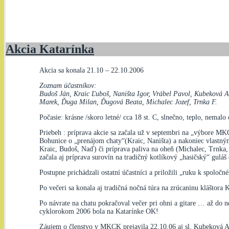
Akcia Katarínka
Akcia sa konala 21.10 – 22.10.2006
Zoznam účastníkov:
Budoš Ján, Kraic Ľuboš, Naništa Igor, Vrábel Pavol, Kubeková A
Marek, Ďuga Milan, Ďugová Beata, Michalec Jozef, Trnka F.
Počasie: krásne /skoro letné/ cca 18 st. C, slnečno, teplo, nemalo
Priebeh : príprava akcie sa začala už v septembri na „výbore M
Bohunice o „prenájom chaty“(Kraic, Naništa) a nakoniec vlastným
Kraic, Budoš, Naď) či príprava paliva na oheň (Michalec, Trnka, 
začala aj príprava surovín na tradičný kotlíkový „hasičský“ guláš
Postupne prichádzali ostatní účastníci a priložili „ruku k spoloč
Po večeri sa konala aj tradičná nočná túra na zrúcaninu kláštora Ka
Po návrate na chatu pokračoval večer pri ohni a gitare … až do 
cyklorokom 2006 bola na Katarínke OK!
Záujem o členstvo v MKCK prejavila 22.10.06 aj sl. Kubeková A