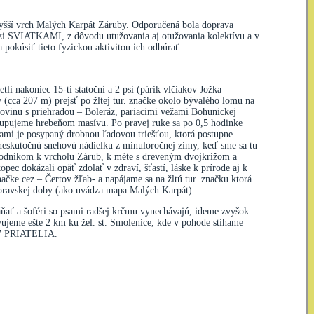
yšší vrch Malých Karpát Záruby. Odporučená bola doprava
dzi SVIATKAMI, z dôvodu utužovania aj otužovania kolektívu a v
 pokúsiť tieto fyzickou aktivitou ich odbúrať
li nakoniec 15-ti statoční a 2 psi (párik vlčiakov Jožka
y (cca 207 m) prejsť po žltej tur. značke okolo bývalého lomu na
 rovinu s priehradou – Boleráz, pariacimi vežami Bohunickej
stupujeme hrebeňom masívu. Po pravej ruke sa po 0,5 hodinke
ami je posypaný drobnou ľadovou triešťou, ktorá postupne
neskutočnú snehovú nádielku z minuloročnej zimy, keď sme sa tu
 chodníkom k vrcholu Zárub, k méte s dreveným dvojkrížom a
ec dokázali opäť zdolať v zdraví, šťastí, láske k prírode aj k
čke cez – Čertov žľab- a napájame sa na žltú tur. značku ktorá
moravskej doby (ako uvádza mapa Malých Karpát).
ňať a šoféri so psami radšej krčmu vynechávajú, ideme zvyšok
lvujeme ešte 2 km ku žel. st. Smolenice, kde v pohode stíhame
07 PRIATELIA.