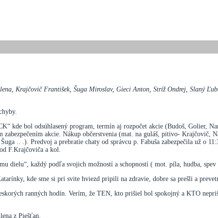
lena, Krajčovič František, Šuga Miroslav, Gieci Anton, Stríž Ondrej, Slaný Ľ
 chyby.
KCK“ kde bol odsúhlasený program, termín aj rozpočet akcie (Budoš, Golier, N
 zabezpečením akcie. Nákup občerstvenia (mat. na guláš, pitivo- Krajčovič, N
Šuga .. .). Predvoj a prebratie chaty od správcu p. Fabuša zabezpečila už o 11
 od F.Krajčoviča a kol.
nému dielu“, každý podľa svojich možností a schopností ( mot. píla, hudba, spev
tarínky, kde sme si pri svite hviezd pripili na zdravie, dobre sa prešli a prevetr
neskorých ranných hodín. Verím, že TEN, kto prišiel bol spokojný a KTO nepri
lena z Piešťan.